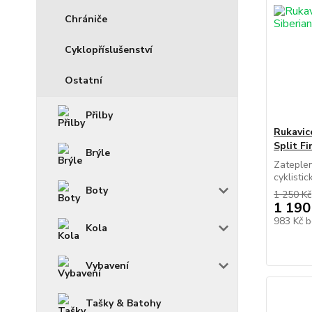
Chrániče
Cyklopříslušenství
Ostatní
Přilby
Rukavic
Split Fi
Brýle
Zateplen
cyklisti
Boty
1 250 Kč
1 190
983 Kč
b
Kola
Vybavení
Tašky & Batohy