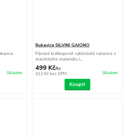
Rukavice SILVINI GAIONO
ukavice
Pánské krátkoprsté cyklistické rukavice z
elastického materiálu L...
499 Kč
/
ks
Skladem
Skladem
412 Kč
bez DPH
Koupit