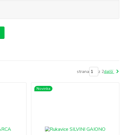
strana
z 2
další
Novinka