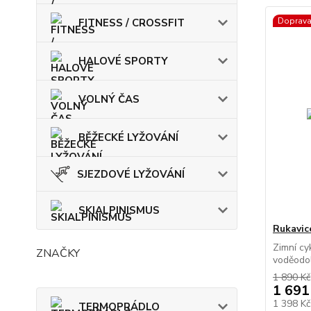
Doprav
FITNESS / CROSSFIT
HALOVÉ SPORTY
VOLNÝ ČAS
BĚŽECKÉ LYŽOVÁNÍ
SJEZDOVÉ LYŽOVÁNÍ
SKIALPINISMUS
Rukavic
Zimní cy
ZNAČKY
voděodol
1 890 Kč
1 691
1 398 K
TERMOPRÁDLO