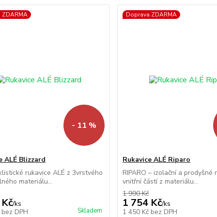
a ZDARMA
Doprava ZDARMA
- 11 %
e ALÉ Blizzard
Rukavice ALÉ Riparo
klistické rukavice ALÉ z 3vrstvého
RIPARO – izolační a prodyšné 
ného materiálu...
vnitřní částí z materiálu...
1 990 Kč
 Kč
1 754 Kč
/
ks
/
ks
Skladem
č
bez DPH
1 450 Kč
bez DPH