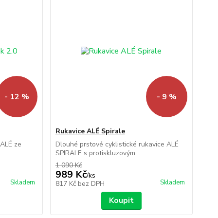
- 12 %
- 9 %
Rukavice ALÉ Spirale
 ALÉ ze
Dlouhé prstové cyklistické rukavice ALÉ
SPIRALE s protiskluzovým ...
1 090 Kč
989 Kč
/
ks
Skladem
Skladem
817 Kč
bez DPH
Koupit