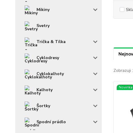
Mikiny
Skl
Svetry
Trička & Tílka
Nejnov
Cyklodresy
Zobrazuji 
Cyklokalhoty
Novinka
Kalhoty
Šortky
Spodní prádlo