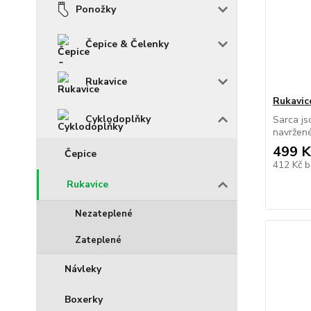
Ponožky
Čepice & Čelenky
Rukavice
Rukavic
Cyklodoplňky
Sarca js
navržené
499 K
Čepice
412 Kč
b
Rukavice
Nezateplené
Zateplené
Návleky
Boxerky