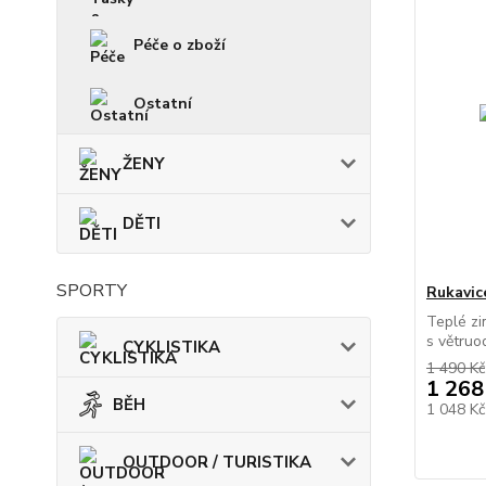
Péče o zboží
Ostatní
ŽENY
DĚTI
SPORTY
Rukavic
Teplé zi
s větruo
CYKLISTIKA
1 490 Kč
1 268
BĚH
1 048 K
OUTDOOR / TURISTIKA