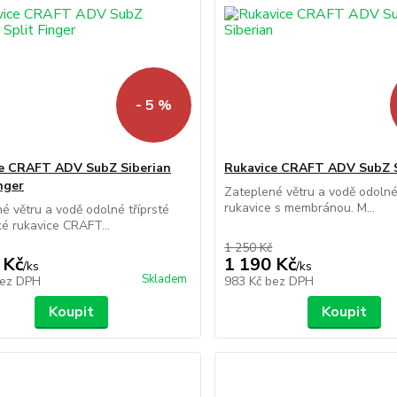
- 5 %
e CRAFT ADV SubZ Siberian
Rukavice CRAFT ADV SubZ S
nger
Zateplené větru a vodě odolné 
rukavice s membránou. M...
é větru a vodě odolné tříprsté
cké rukavice CRAFT...
1 250 Kč
 Kč
1 190 Kč
/
ks
/
ks
Skladem
ez DPH
983 Kč
bez DPH
Koupit
Koupit