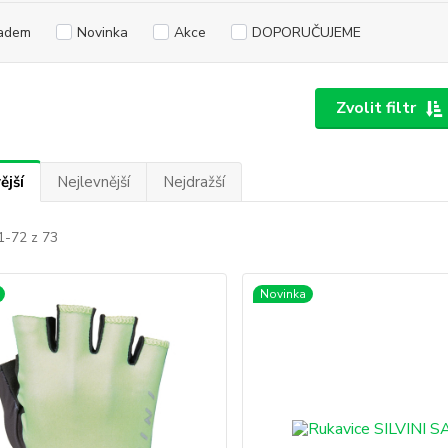
adem
Novinka
Akce
DOPORUČUJEME
Zvolit filtr
ější
Nejlevnější
Nejdražší
1-72 z 73
Novinka