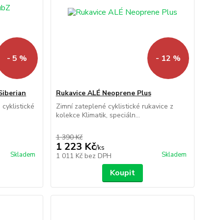
- 5 %
- 12 %
iberian
Rukavice ALÉ Neoprene Plus
cyklistické
Zimní zateplené cyklistické rukavice z
kolekce Klimatik, speciáln...
1 390 Kč
1 223 Kč
/
ks
Skladem
Skladem
1 011 Kč
bez DPH
Koupit