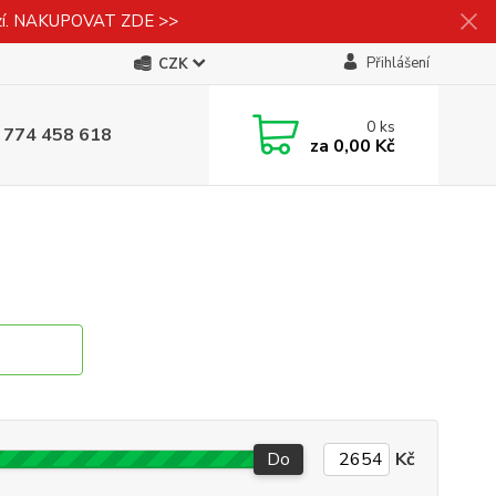
izí. NAKUPOVAT ZDE >>
Přihlášení
CZK
0
ks
 774 458 618
za
0,00 Kč
Do
Kč