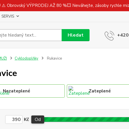
⚠️ Obrovský VÝPRODEJ AŽ 80 %💥 Neváhejte, zásoby rychle m
SERVIS
Hledat
+420
MUŽI
Cyklodoplňky
Rukavice
vice
Nezateplené
Zateplené
Kč
Od