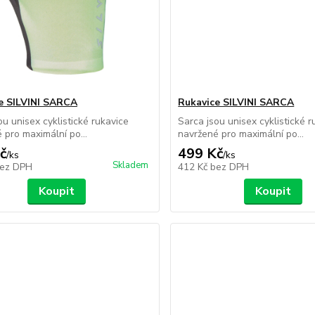
e SILVINI SARCA
Rukavice SILVINI SARCA
ou unisex cyklistické rukavice
Sarca jsou unisex cyklistické r
 pro maximální po...
navržené pro maximální po...
č
499 Kč
/
ks
/
ks
Skladem
ez DPH
412 Kč
bez DPH
Koupit
Koupit