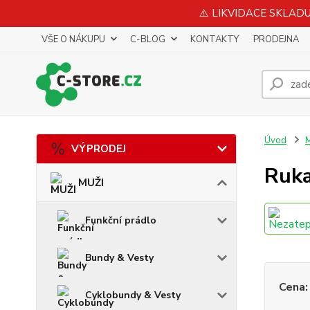
⚠️ LIKVIDACE SKLADU 
VŠE O NÁKUPU
C-BLOG
KONTAKTY
PRODEJNA
Úvod
VÝPRODEJ
Ruka
MUŽI
Funkční prádlo
Bundy & Vesty
Cena:
Cyklobundy & Vesty