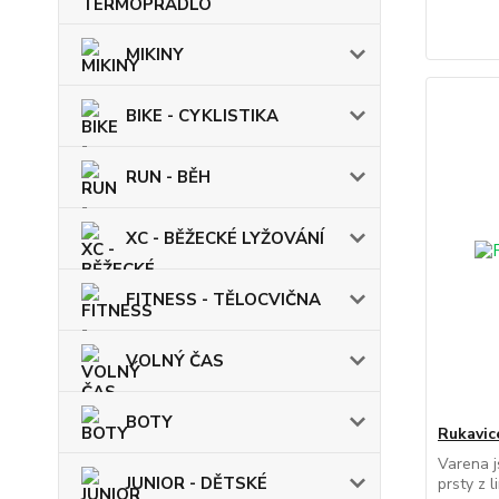
MIKINY
BIKE - CYKLISTIKA
RUN - BĚH
XC - BĚŽECKÉ LYŽOVÁNÍ
FITNESS - TĚLOCVIČNA
VOLNÝ ČAS
BOTY
Rukavic
Varena j
JUNIOR - DĚTSKÉ
prsty z l