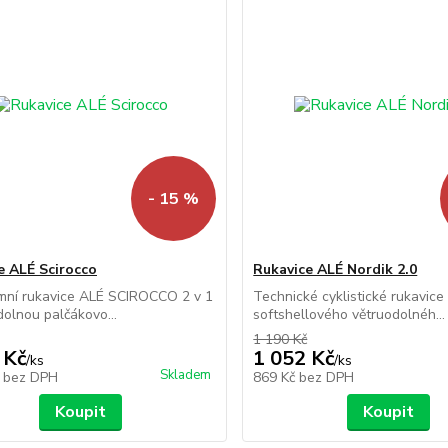
- 15 %
e ALÉ Scirocco
Rukavice ALÉ Nordik 2.0
mní rukavice ALÉ SCIROCCO 2 v 1
Technické cyklistické rukavice
dolnou palčákovo...
softshellového větruodolnéh...
1 190 Kč
 Kč
1 052 Kč
/
ks
/
ks
Skladem
č
bez DPH
869 Kč
bez DPH
Koupit
Koupit