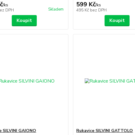
č
599 Kč
/
ks
/
ks
Skladem
ez DPH
495 Kč
bez DPH
Koupit
Koupit
e SILVINI GAIONO
Rukavice SILVINI GATTOLO