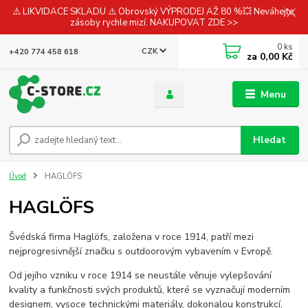
⚠️ LIKVIDACE SKLADU ⚠️ Obrovský VÝPRODEJ AŽ 80 %💥 Neváhejte,
zásoby rychle mizí. NAKUPOVAT ZDE >>
0
ks
CZK
+420 774 458 618
za
0,00 Kč
Menu
Hledat
Úvod
HAGLÖFS
HAGLÖFS
Švédská firma Haglöfs, založena v roce 1914, patří mezi
nejprogresivnější značku s outdoorovým vybavením v Evropě.
Od jejího vzniku v roce 1914 se neustále věnuje vylepšování
kvality a funkčnosti svých produktů, které se vyznačují moderním
designem, vysoce technickými materiály, dokonalou konstrukcí,