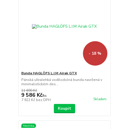
- 18 %
Bunda HAGLÖFS L.I.M Airak GTX
Pánská ultralehká voděodolná bunda navržená v
minimalistickém des...
11 690 Kč
9 586 Kč
/
ks
Skladem
7 922 Kč
bez DPH
Koupit
Novinka