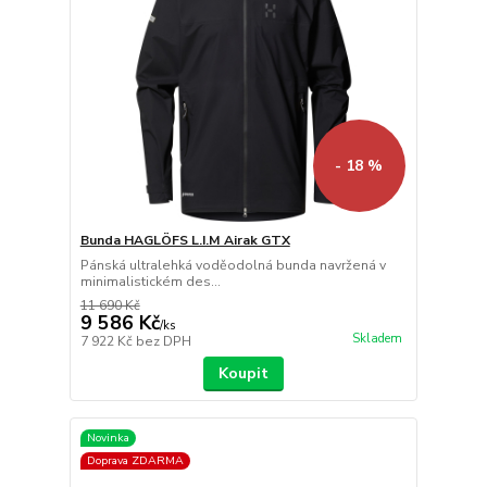
- 18 %
Bunda HAGLÖFS L.I.M Airak GTX
Pánská ultralehká voděodolná bunda navržená v
minimalistickém des...
11 690 Kč
9 586 Kč
/
ks
Skladem
7 922 Kč
bez DPH
Koupit
Novinka
Doprava ZDARMA