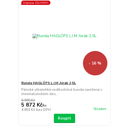
Doprava ZDARMA
- 16 %
Bunda HAGLÖFS L.I.M Airak 2,5L
Pánská ultralehká voděodolná bunda navržená v
minimalistickém des...
6 990 Kč
5 872 Kč
/
ks
Skladem
4 853 Kč
bez DPH
Koupit