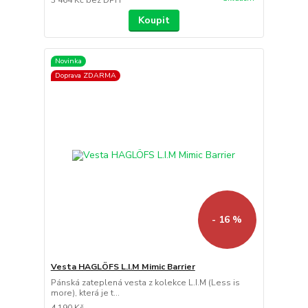
Koupit
Novinka
Doprava ZDARMA
- 16 %
Vesta HAGLÖFS L.I.M Mimic Barrier
Pánská zateplená vesta z kolekce L.I.M (Less is
more), která je t...