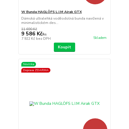
W Bunda HAGLÖFS L.I.M Airak GTX
Dámská ultralehká voděodolná bunda navržená v
minimalistickém des...
11 690 Kč
9 586 Kč
/
ks
Skladem
7 922 Kč
bez DPH
Koupit
Novinka
Doprava ZDARMA