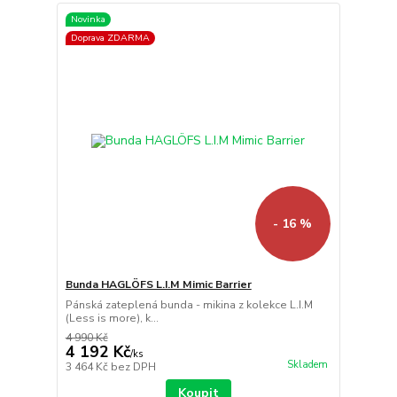
Novinka
Doprava ZDARMA
- 16 %
Bunda HAGLÖFS L.I.M Mimic Barrier
Pánská zateplená bunda - mikina z kolekce L.I.M
(Less is more), k...
4 990 Kč
4 192 Kč
/
ks
Skladem
3 464 Kč
bez DPH
Koupit