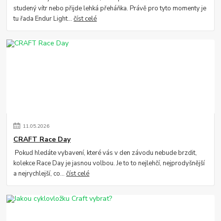
studený vítr nebo přijde lehká přeháňka. Právě pro tyto momenty je
tu řada Endur Light...
číst celé
11
.
05
.
2026
CRAFT Race Day
Pokud hledáte vybavení, které vás v den závodu nebude brzdit,
kolekce Race Day je jasnou volbou. Je to to nejlehčí, nejprodyšnější
a nejrychlejší, co...
číst celé