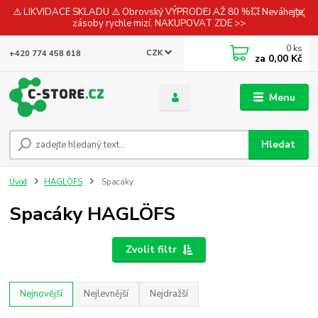
⚠️ LIKVIDACE SKLADU ⚠️ Obrovský VÝPRODEJ AŽ 80 %💥 Neváhejte,
zásoby rychle mizí. NAKUPOVAT ZDE >>
0
ks
CZK
+420 774 458 618
za
0,00 Kč
Menu
Hledat
Úvod
HAGLÖFS
Spacáky
Spacáky HAGLÖFS
Zvolit filtr
Nejnovější
Nejlevnější
Nejdražší