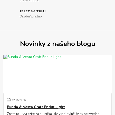
Slevy až 80%
15 LET NA TRHU
Osobní přístup
Novinky z našeho blogu
12
.
05
.
2026
Bunda & Vesta Craft Endur Light
Znáte to – vyrazíte za sluníčka, ale v polovině švihu se zvedne