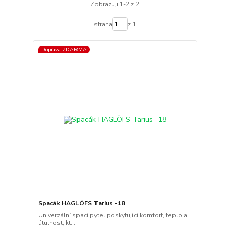
Zobrazuji 1-2 z 2
strana
z 1
Doprava ZDARMA
Spacák HAGLÖFS Tarius -18
Univerzální spací pytel poskytující komfort, teplo a
útulnost, kt...