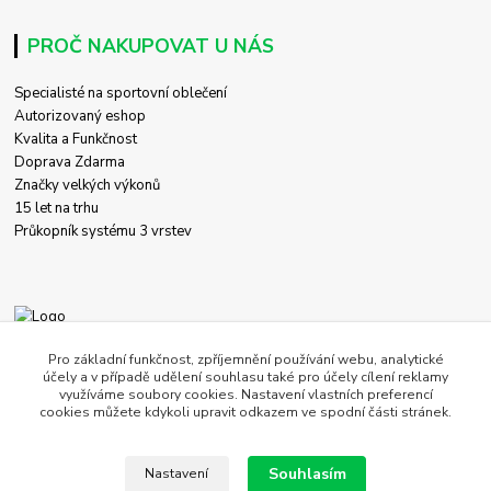
PROČ NAKUPOVAT U NÁS
Specialisté na sportovní oblečení
Autorizovaný eshop
Kvalita a Funkčnost
Doprava Zdarma
Značky velkých výkonů
15 let na trhu
Průkopník systému 3 vrstev
+420 774 458 618
Pro základní funkčnost, zpříjemnění používání webu, analytické
účely a v případě udělení souhlasu také pro účely cílení reklamy
využíváme soubory cookies. Nastavení vlastních preferencí
obchod@c-store.cz
cookies můžete kdykoli upravit odkazem ve spodní části stránek.
Souhlasím
Nastavení