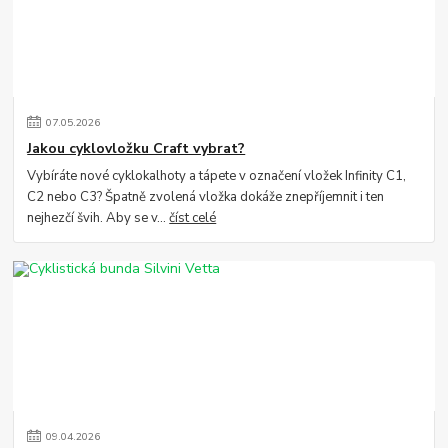
07
.
05
.
2026
Jakou cyklovložku Craft vybrat?
Vybíráte nové cyklokalhoty a tápete v označení vložek Infinity C1,
C2 nebo C3? Špatně zvolená vložka dokáže znepříjemnit i ten
nejhezčí švih. Aby se v...
číst celé
09
.
04
.
2026