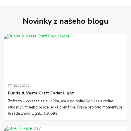
Novinky z našeho blogu
12
.
05
.
2026
Bunda & Vesta Craft Endur Light
Znáte to – vyrazíte za sluníčka, ale v polovině švihu se zvedne
studený vítr nebo přijde lehká přeháňka. Právě pro tyto momenty je
tu řada Endur Light...
číst celé