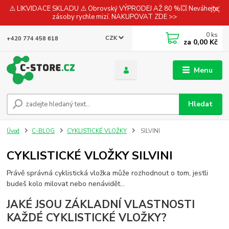
⚠️ LIKVIDACE SKLADU ⚠️ Obrovský VÝPRODEJ AŽ 80 %💥 Neváhejte,
zásoby rychle mizí. NAKUPOVAT ZDE >>
0
ks
CZK
+420 774 458 618
za
0,00 Kč
Menu
Hledat
Úvod
C-BLOG
CYKLISTICKÉ VLOŽKY
SILVINI
CYKLISTICKÉ VLOŽKY SILVINI
Právě správná cyklistická vložka může rozhodnout o tom, jestli
budeš kolo milovat nebo nenávidět…
JAKÉ JSOU ZÁKLADNÍ VLASTNOSTI
KAŽDÉ CYKLISTICKÉ VLOŽKY?