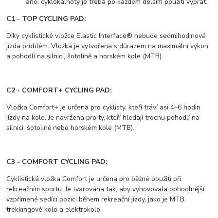
ano, cyklokalhoty je třeba po každém delším použití vyprat.
C1 - TOP CYCLING PAD:
Díky cyklistické vložce Elastic Interface® nebude sedmihodinová
jízda problém. Vložka je vytvořena s důrazem na maximální výkon
a pohodlí na silnici, šotolině a horském kole (MTB).
C2 - COMFORT+ CYCLING PAD:
Vložka Comfort+ je určena pro cyklisty, kteří tráví asi 4–6 hodin
jízdy na kole. Je navržena pro ty, kteří hledají trochu pohodlí na
silnici, šotolině nebo horském kole (MTB).
C3 - COMFORT CYCLING PAD:
Cyklistická vložka Comfort je určena pro běžné použití při
rekreačním sportu. Je tvarována tak, aby vyhovovala pohodlnější
vzpřímené sedící pozici během rekreační jízdy, jako je MTB,
trekkingové kolo a elektrokolo.