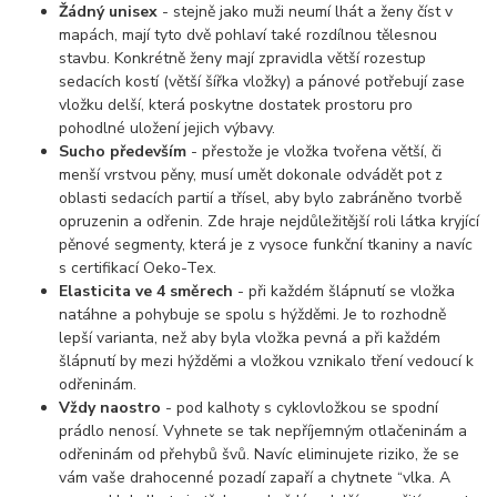
Žádný unisex
- stejně jako muži neumí lhát a ženy číst v
mapách, mají tyto dvě pohlaví také rozdílnou tělesnou
stavbu. Konkrétně ženy mají zpravidla větší rozestup
sedacích kostí (větší šířka vložky) a pánové potřebují zase
vložku delší, která poskytne dostatek prostoru pro
pohodlné uložení jejich výbavy.
Sucho především
- přestože je vložka tvořena větší, či
menší vrstvou pěny, musí umět dokonale odvádět pot z
oblasti sedacích partií a třísel, aby bylo zabráněno tvorbě
opruzenin a odřenin. Zde hraje nejdůležitější roli látka kryjící
pěnové segmenty, která je z vysoce funkční tkaniny a navíc
s certifikací Oeko-Tex.
Elasticita ve 4 směrech
- při každém šlápnutí se vložka
natáhne a pohybuje se spolu s hýžděmi. Je to rozhodně
lepší varianta, než aby byla vložka pevná a při každém
šlápnutí by mezi hýžděmi a vložkou vznikalo tření vedoucí k
odřeninám.
Vždy naostro
- pod kalhoty s cyklovložkou se spodní
prádlo nenosí. Vyhnete se tak nepříjemným otlačeninám a
odřeninám od přehybů švů. Navíc eliminujete riziko, že se
vám vaše drahocenné pozadí zapaří a chytnete “vlka. A