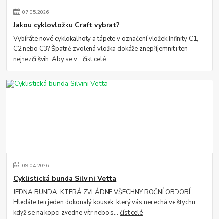
07
.
05
.
2026
Jakou cyklovložku Craft vybrat?
Vybíráte nové cyklokalhoty a tápete v označení vložek Infinity C1,
C2 nebo C3? Špatně zvolená vložka dokáže znepříjemnit i ten
nejhezčí švih. Aby se v...
číst celé
09
.
04
.
2026
Cyklistická bunda Silvini Vetta
JEDNA BUNDA, KTERÁ ZVLÁDNE VŠECHNY ROČNÍ OBDOBÍ
Hledáte ten jeden dokonalý kousek, který vás nenechá ve štychu,
když se na kopci zvedne vítr nebo s...
číst celé