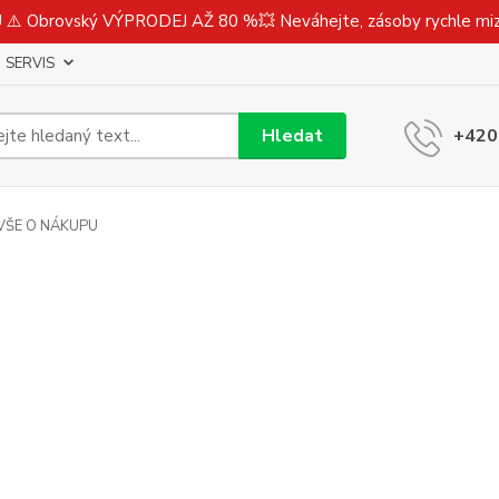
⚠️ Obrovský VÝPRODEJ AŽ 80 %💥 Neváhejte, zásoby rychle m
SERVIS
Hledat
+420
VŠE O NÁKUPU