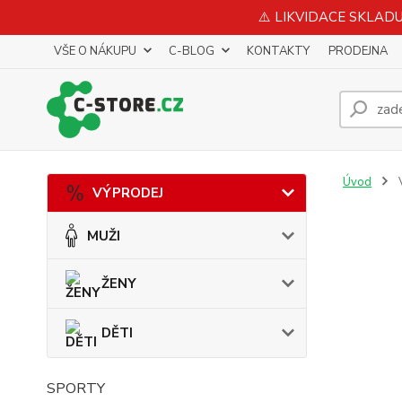
⚠️ LIKVIDACE SKLADU 
VŠE O NÁKUPU
C-BLOG
KONTAKTY
PRODEJNA
Úvod
VÝPRODEJ
MUŽI
ŽENY
DĚTI
SPORTY