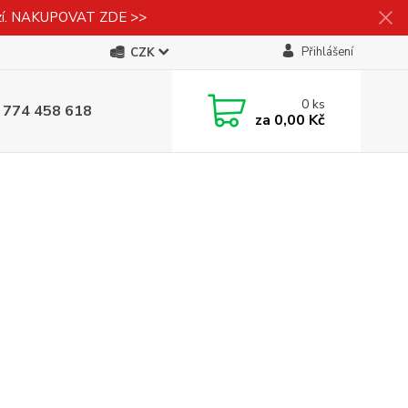
izí. NAKUPOVAT ZDE >>
Přihlášení
CZK
0
ks
 774 458 618
za
0,00 Kč