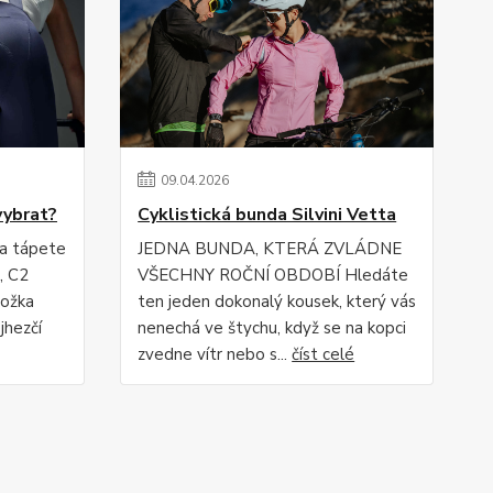
09
.
04
.
2026
vybrat?
Cyklistická bunda Silvini Vetta
 a tápete
JEDNA BUNDA, KTERÁ ZVLÁDNE
, C2
VŠECHNY ROČNÍ OBDOBÍ Hledáte
ložka
ten jeden dokonalý kousek, který vás
jhezčí
nenechá ve štychu, když se na kopci
zvedne vítr nebo s...
číst celé