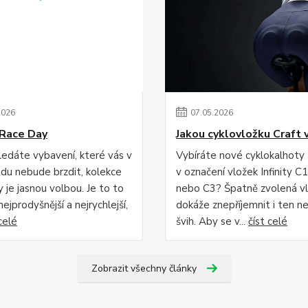
2026
07
.
05
.
2026
Race Day
Jakou cyklovložku Craft 
edáte vybavení, které vás v
Vybíráte nové cyklokalhoty
du nebude brzdit, kolekce
v označení vložek Infinity C1
 je jasnou volbou. Je to to
nebo C3? Špatně zvolená v
 nejprodyšnější a nejrychlejší,
dokáže znepříjemnit i ten ne
celé
švih. Aby se v...
číst celé
Zobrazit všechny články