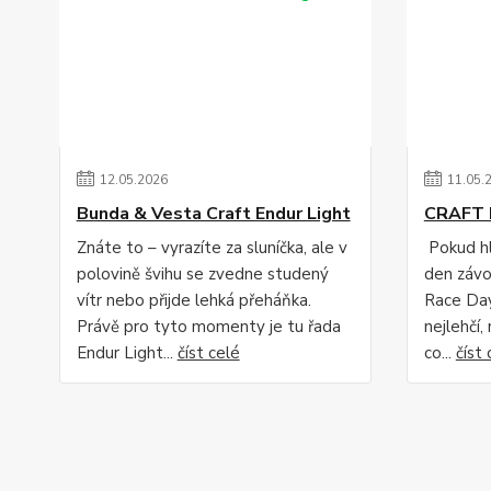
12
.
05
.
2026
11
.
05
.
Bunda & Vesta Craft Endur Light
CRAFT 
Znáte to – vyrazíte za sluníčka, ale v
Pokud hl
polovině švihu se zvedne studený
den závo
vítr nebo přijde lehká přeháňka.
Race Day
Právě pro tyto momenty je tu řada
nejlehčí,
Endur Light...
číst celé
co...
číst 