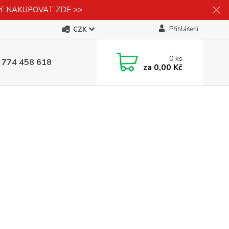
izí. NAKUPOVAT ZDE >>
Přihlášení
CZK
0
ks
 774 458 618
za
0,00 Kč