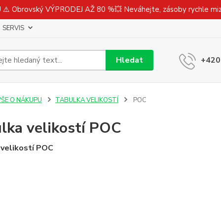
⚠️ Obrovský VÝPRODEJ AŽ 80 %💥 Neváhejte, zásoby rychle m
SERVIS
Hledat
+420
VŠE O NÁKUPU
TABULKA VELIKOSTÍ
POC
lka velikostí POC
 velikostí POC