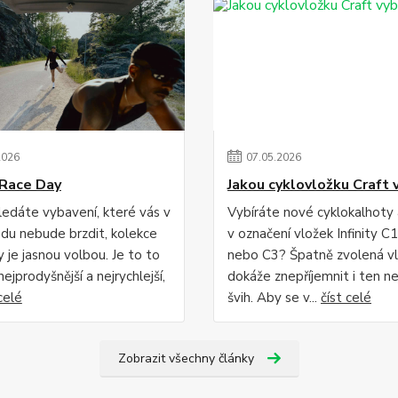
2026
07
.
05
.
2026
Race Day
Jakou cyklovložku Craft 
edáte vybavení, které vás v
Vybíráte nové cyklokalhoty
du nebude brzdit, kolekce
v označení vložek Infinity C1
 je jasnou volbou. Je to to
nebo C3? Špatně zvolená v
 nejprodyšnější a nejrychlejší,
dokáže znepříjemnit i ten ne
celé
švih. Aby se v...
číst celé
Zobrazit všechny články