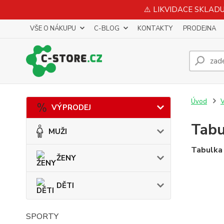
⚠️ LIKVIDACE SKLADU 
VŠE O NÁKUPU
C-BLOG
KONTAKTY
PRODEJNA
Úvod
VÝPRODEJ
Tabu
MUŽI
Tabulka
ŽENY
DĚTI
SPORTY