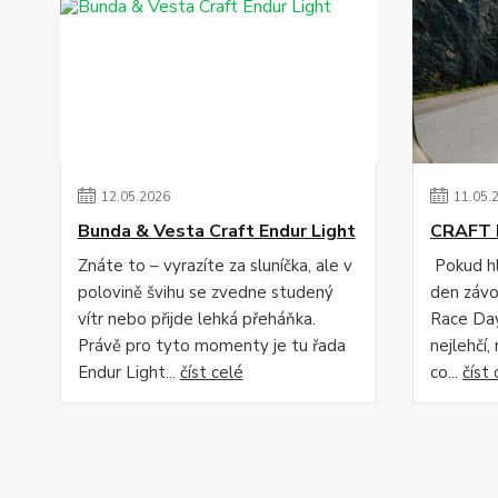
12
.
05
.
2026
11
.
05
.
Bunda & Vesta Craft Endur Light
CRAFT 
Znáte to – vyrazíte za sluníčka, ale v
Pokud hl
polovině švihu se zvedne studený
den závo
vítr nebo přijde lehká přeháňka.
Race Day
Právě pro tyto momenty je tu řada
nejlehčí,
Endur Light...
číst celé
co...
číst 