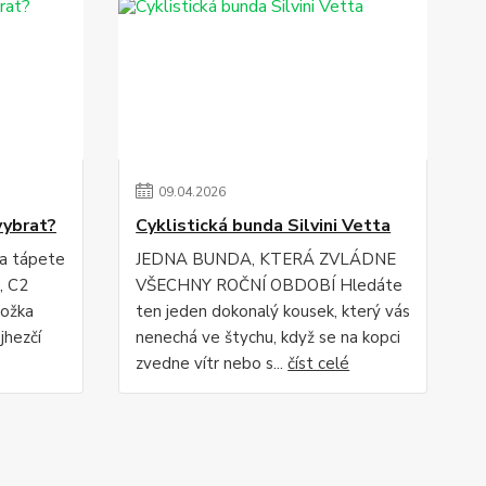
09
.
04
.
2026
vybrat?
Cyklistická bunda Silvini Vetta
 a tápete
JEDNA BUNDA, KTERÁ ZVLÁDNE
, C2
VŠECHNY ROČNÍ OBDOBÍ Hledáte
ložka
ten jeden dokonalý kousek, který vás
jhezčí
nenechá ve štychu, když se na kopci
zvedne vítr nebo s...
číst celé