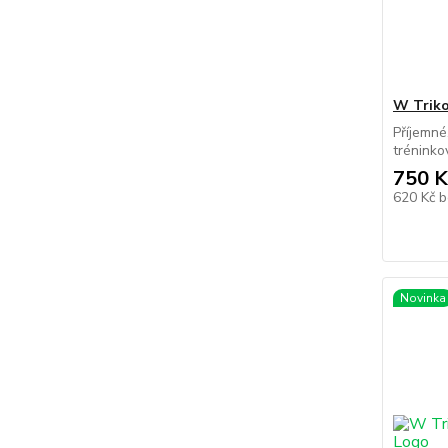
W Trik
Příjemné
tréninkov
750 K
620 Kč
b
Novinka