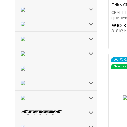
Triko 
CRAFT H
sportovní
990 K
818 Kč
b
DOPOR
Novinka