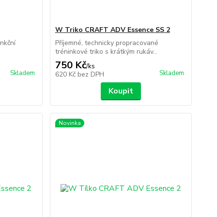
W Triko CRAFT ADV Essence SS 2
nkční
Příjemné, technicky propracované
tréninkové triko s krátkým rukáv...
750 Kč
/
ks
Skladem
Skladem
620 Kč
bez DPH
Koupit
Novinka