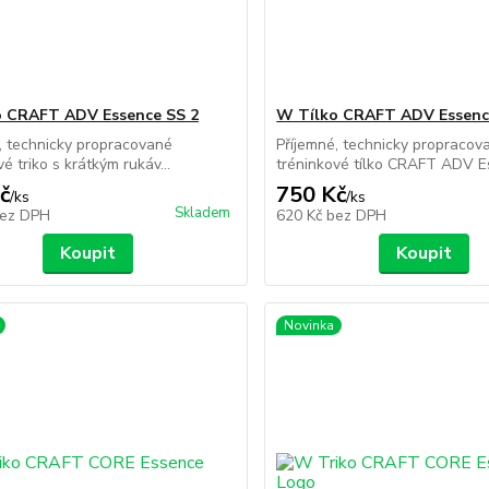
o CRAFT ADV Essence SS 2
W Tílko CRAFT ADV Essenc
, technicky propracované
Příjemné, technicky propracov
é triko s krátkým rukáv...
tréninkové tílko CRAFT ADV Es
č
750 Kč
/
ks
/
ks
Skladem
ez DPH
620 Kč
bez DPH
Koupit
Koupit
Novinka