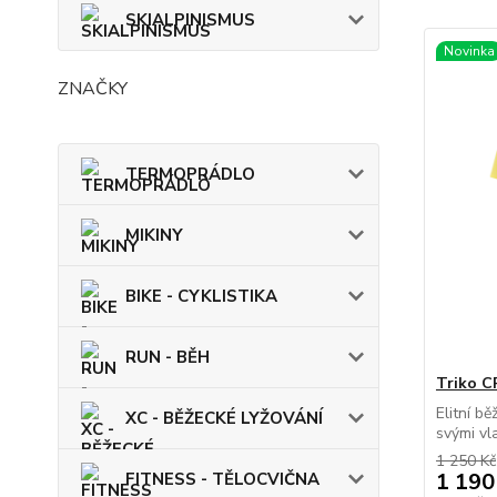
SKIALPINISMUS
Novinka
ZNAČKY
TERMOPRÁDLO
MIKINY
BIKE - CYKLISTIKA
RUN - BĚH
Triko C
Elitní b
XC - BĚŽECKÉ LYŽOVÁNÍ
svými vla
1 250 Kč
1 190
FITNESS - TĚLOCVIČNA