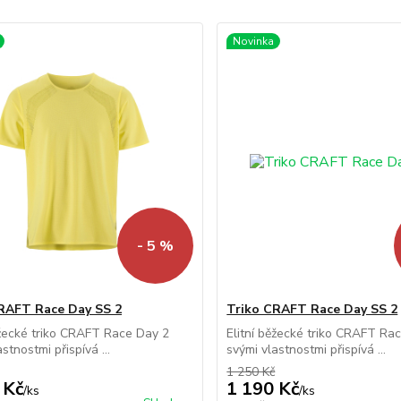
Novinka
- 5 %
RAFT Race Day SS 2
Triko CRAFT Race Day SS 2
ěžecké triko CRAFT Race Day 2
Elitní běžecké triko CRAFT Ra
stnostmi přispívá ...
svými vlastnostmi přispívá ...
1 250 Kč
 Kč
1 190 Kč
/
ks
/
ks