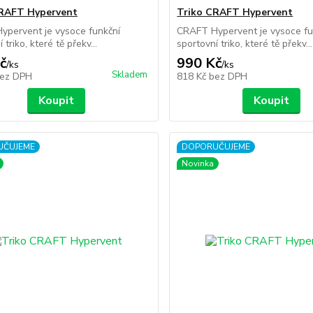
CRAFT Hypervent
Triko CRAFT Hypervent
ypervent je vysoce funkční
CRAFT Hypervent je vysoce fu
 triko, které tě překv...
sportovní triko, které tě překv...
č
990 Kč
/
ks
/
ks
Skladem
ez DPH
818 Kč
bez DPH
Koupit
Koupit
UČUJEME
DOPORUČUJEME
Novinka