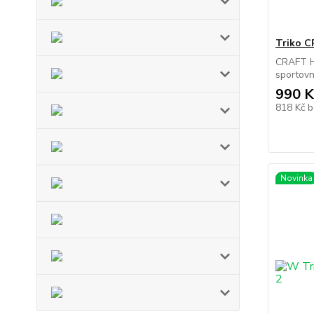
Triko 
CRAFT H
sportovní
990 K
818 Kč
b
Novinka