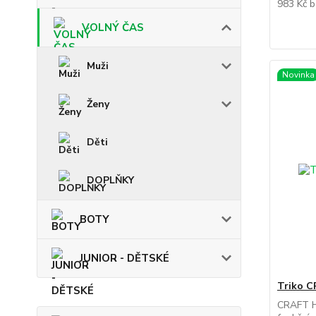
983 Kč
b
VOLNÝ ČAS
Muži
Novinka
Ženy
Děti
DOPLŇKY
BOTY
JUNIOR - DĚTSKÉ
Triko C
CRAFT H