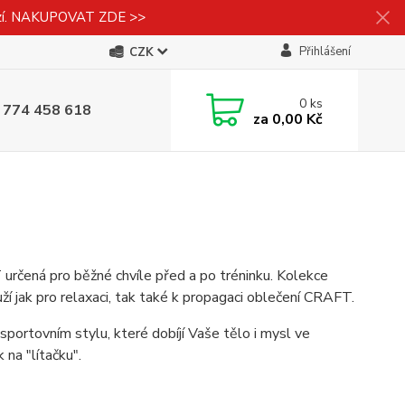
izí. NAKUPOVAT ZDE >>
Přihlášení
CZK
0
ks
 774 458 618
za
0,00 Kč
určená pro běžné chvíle před a po tréninku. Kolekce
uží jak pro relaxaci, tak také k propagaci oblečení CRAFT.
sportovním stylu, které dobíjí Vaše tělo i mysl ve
 na "lítačku".