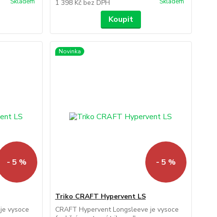
Skladem
Skladem
1 398 Kč
bez DPH
Koupit
Novinka
- 5 %
- 5 %
Triko CRAFT Hypervent LS
je vysoce
CRAFT Hypervent Longsleeve je vysoce