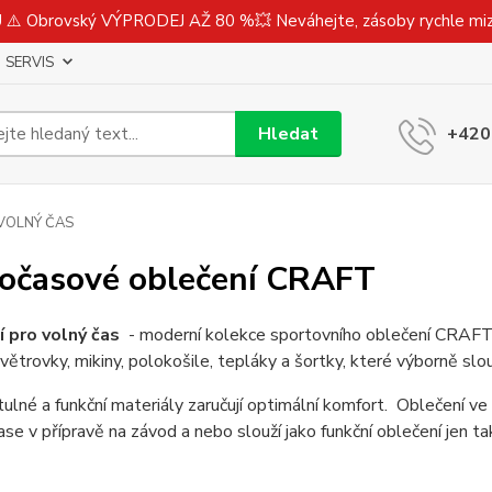
⚠️ Obrovský VÝPRODEJ AŽ 80 %💥 Neváhejte, zásoby rychle m
SERVIS
Hledat
+420
VOLNÝ ČAS
očasové oblečení CRAFT
í pro volný čas
- moderní kolekce sportovního oblečení CRAFT 
větrovky, mikiny, polokošile, tepláky a šortky, které výborně slo
ulné a funkční materiály zaručují optimální komfort. Oblečení ve 
se v přípravě na závod a nebo slouží jako funkční oblečení jen tak