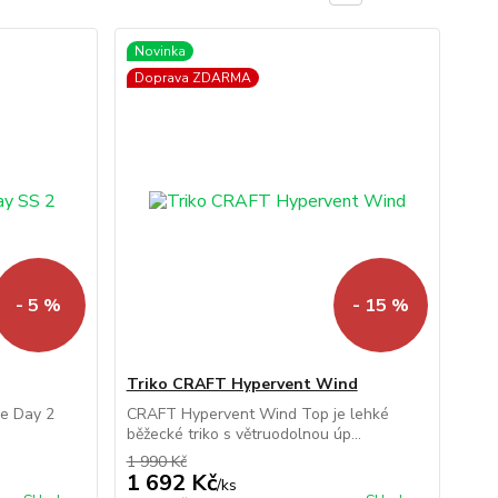
Novinka
Doprava ZDARMA
- 5 %
- 15 %
Triko CRAFT Hypervent Wind
ce Day 2
CRAFT Hypervent Wind Top je lehké
běžecké triko s větruodolnou úp...
1 990 Kč
1 692 Kč
/
ks