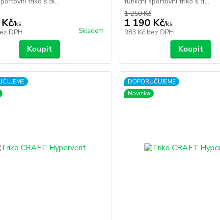
portovní triko s dl...
funkční sportovní triko s dl...
1 250 Kč
 Kč
1 190 Kč
/
ks
/
ks
Skladem
ez DPH
983 Kč
bez DPH
Koupit
Koupit
UČUJEME
DOPORUČUJEME
Novinka