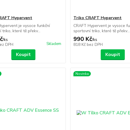
CRAFT Hypervent
Triko CRAFT Hypervent
ypervent je vysoce funkční
CRAFT Hypervent je vysoce fu
 triko, které tě překv...
sportovní triko, které tě překv...
č
990 Kč
/
ks
/
ks
Skladem
ez DPH
818 Kč
bez DPH
Koupit
Koupit
Novinka