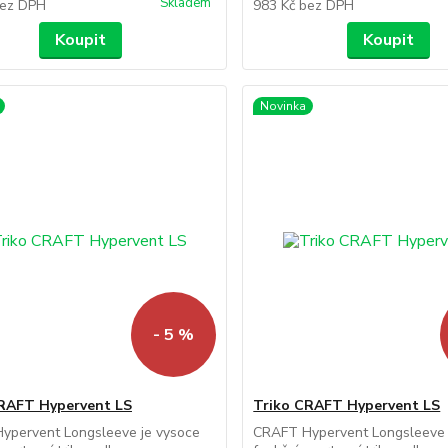
Skladem
ez DPH
983 Kč
bez DPH
Koupit
Koupit
Novinka
- 5 %
RAFT Hypervent LS
Triko CRAFT Hypervent LS
ypervent Longsleeve je vysoce
CRAFT Hypervent Longsleeve 