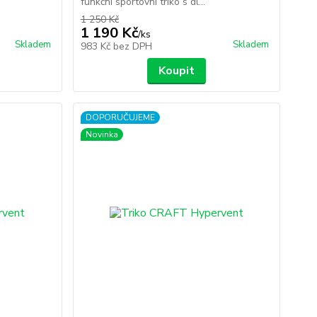
funkční sportovní triko s dl...
1 250 Kč
1 190 Kč
/
ks
Skladem
Skladem
983 Kč
bez DPH
Koupit
DOPORUČUJEME
Novinka