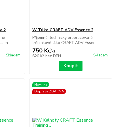
e 2
W Tílko CRAFT ADV Essence 2
ané
Příjemné, technicky propracované
sen...
tréninkové tílko CRAFT ADV Essen...
750 Kč
/
ks
Skladem
Skladem
620 Kč
bez DPH
Koupit
Novinka
Doprava ZDARMA