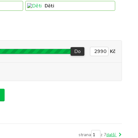
Děti
Do
Kč
strana
z 7
další