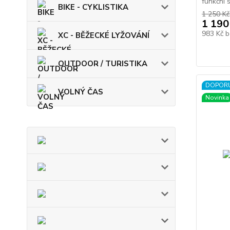
funkční s
BIKE - CYKLISTIKA
1 250 Kč
1 190
983 Kč
b
XC - BĚŽECKÉ LYŽOVÁNÍ
OUTDOOR / TURISTIKA
DOPOR
VOLNÝ ČAS
Novinka