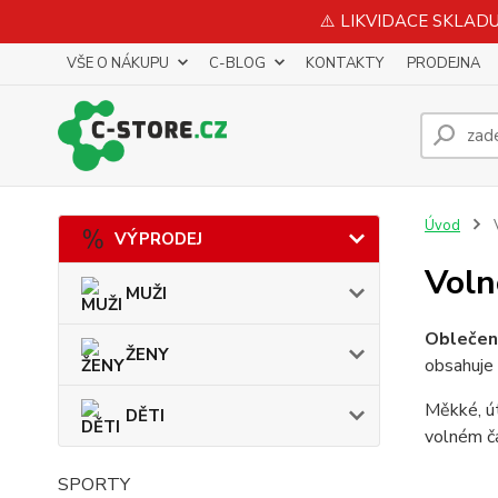
⚠️ LIKVIDACE SKLADU 
VŠE O NÁKUPU
C-BLOG
KONTAKTY
PRODEJNA
Úvod
VÝPRODEJ
Voln
MUŽI
Oblečen
ŽENY
obsahuje 
Měkké, út
DĚTI
volném ča
SPORTY