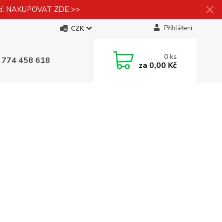
izí. NAKUPOVAT ZDE >>
Přihlášení
CZK
0
ks
 774 458 618
za
0,00 Kč