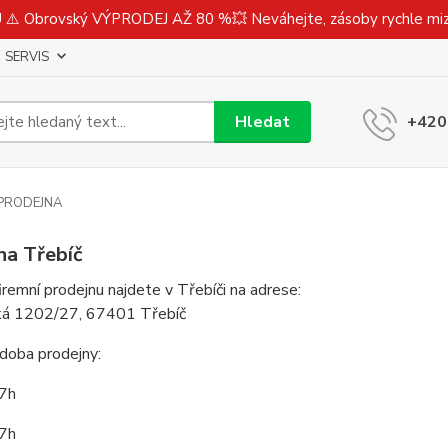
⚠️ Obrovský VÝPRODEJ AŽ 80 %💥 Neváhejte, zásoby rychle m
SERVIS
Hledat
+420
PRODEJNA
na Třebíč
 firemní prodejnu najdete v Třebíči na adrese:
ká 1202/27, 67401 Třebíč
 doba prodejny:
17h
17h