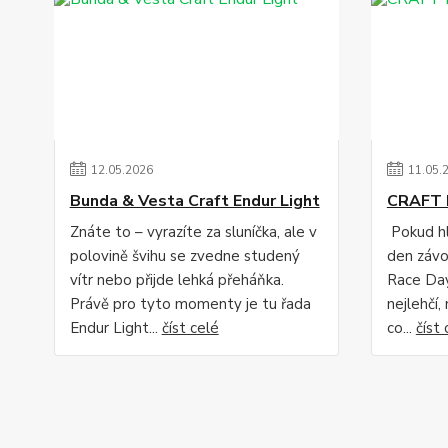
12
.
05
.
2026
11
.
05
.
Bunda & Vesta Craft Endur Light
CRAFT 
Znáte to – vyrazíte za sluníčka, ale v
Pokud hl
polovině švihu se zvedne studený
den závo
vítr nebo přijde lehká přeháňka.
Race Day
Právě pro tyto momenty je tu řada
nejlehčí,
Endur Light...
číst celé
co...
číst 