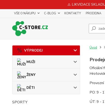
⚠️ LIKVIDACE SKLADU 
VŠE O NÁKUPU
C-BLOG
KONTAKTY
PRODEJNA
Úvod
VÝPRODEJ
Prodej
MUŽI
Oficiální
Hrotovic
ŽENY
Provozní
DĚTI
PO: 9 - 
ÚT: 9 - 
SPORTY