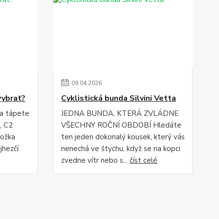
09
.
04
.
2026
vybrat?
Cyklistická bunda Silvini Vetta
 a tápete
JEDNA BUNDA, KTERÁ ZVLÁDNE
, C2
VŠECHNY ROČNÍ OBDOBÍ Hledáte
ložka
ten jeden dokonalý kousek, který vás
jhezčí
nenechá ve štychu, když se na kopci
zvedne vítr nebo s...
číst celé