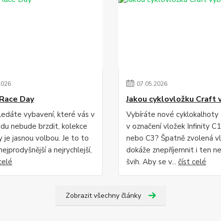
2026
07
.
05
.
2026
Race Day
Jakou cyklovložku Craft 
edáte vybavení, které vás v
Vybíráte nové cyklokalhoty
du nebude brzdit, kolekce
v označení vložek Infinity C1
 je jasnou volbou. Je to to
nebo C3? Špatně zvolená v
 nejprodyšnější a nejrychlejší,
dokáže znepříjemnit i ten ne
celé
švih. Aby se v...
číst celé
Zobrazit všechny články