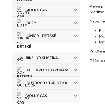
V naší p
VOLNÝ ČAS
Didrikso
Nabízíme
BOTY
Por
JUNIOR - DĚTSKÉ
Mož
Mož
Přijďte 
BIKE - CYKLISTIKA
Těšíme s
XC - BĚŽECKÉ LYŽOVÁNÍ
OUTDOOR / TURISTIKA
VOLNÝ ČAS