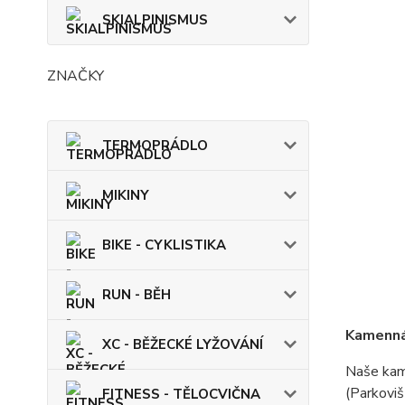
SKIALPINISMUS
ZNAČKY
TERMOPRÁDLO
MIKINY
BIKE - CYKLISTIKA
RUN - BĚH
Kamenná 
XC - BĚŽECKÉ LYŽOVÁNÍ
Naše kame
(Parkoviš
FITNESS - TĚLOCVIČNA