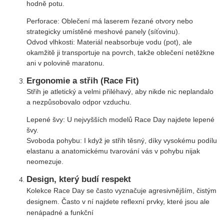
hodně potu.
Perforace: Oblečení má laserem řezané otvory nebo
strategicky umístěné meshové panely (síťovinu).
Odvod vlhkosti: Materiál neabsorbuje vodu (pot), ale
okamžitě ji transportuje na povrch, takže oblečení netěžkne
ani v polovině maratonu.
Ergonomie a střih (Race Fit)
Střih je atletický a velmi přiléhavý, aby nikde nic neplandalo
a nezpůsobovalo odpor vzduchu.
Lepené švy: U nejvyšších modelů Race Day najdete lepené
švy.
Svoboda pohybu: I když je střih těsný, díky vysokému podílu
elastanu a anatomickému tvarování vás v pohybu nijak
neomezuje.
Design, který budí respekt
Kolekce Race Day se často vyznačuje agresivnějším, čistým
designem. Často v ní najdete reflexní prvky, které jsou ale
nenápadné a funkční