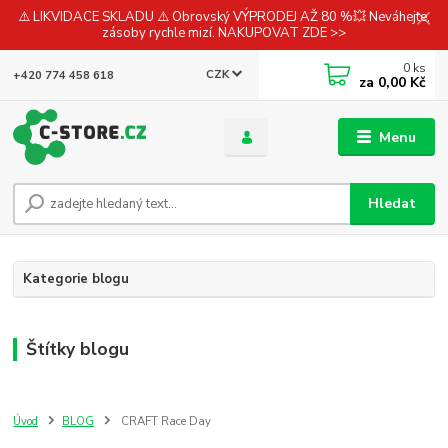
⚠️ LIKVIDACE SKLADU ⚠️ Obrovský VÝPRODEJ AŽ 80 %💥 Neváhejte,
zásoby rychle mizí. NAKUPOVAT ZDE >>
0
ks
CZK
+420 774 458 618
za
0,00 Kč
Menu
Hledat
Kategorie blogu
Štítky blogu
Úvod
BLOG
CRAFT Race Day