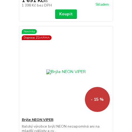
1 691 Kč
/
ks
Skladem
1 398 Kč
bez DPH
Koupit
Novinka
Doprava ZDARMA
- 15 %
Brýle NEON VIPER
Italský výrobce brýlí NEON nezapomíná ani na
mladší cyklisty a cy...