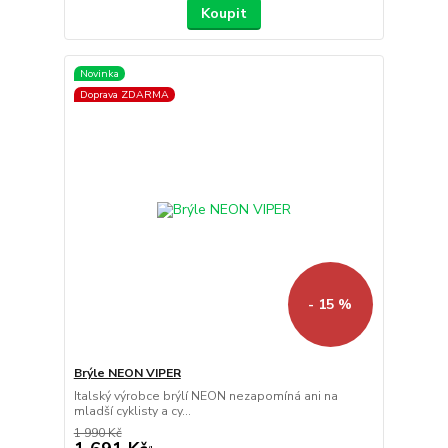
Koupit
Novinka
Doprava ZDARMA
- 15 %
Brýle NEON VIPER
Italský výrobce brýlí NEON nezapomíná ani na
mladší cyklisty a cy...
1 990 Kč