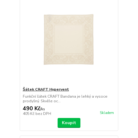
Šátek CRAFT Hypervent
Funkční šátek CRAFT Bandana je lehký a vysoce
prodyšný. Skvěle oc...
490 Kč
/
ks
Skladem
405 Kč
bez DPH
Koupit