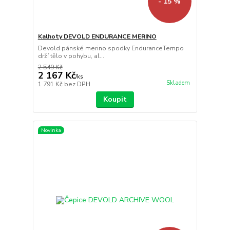
- 15 %
Kalhoty DEVOLD ENDURANCE MERINO
Devold pánské merino spodky EnduranceTempo
drží tělo v pohybu, al...
2 549 Kč
2 167 Kč
/
ks
Skladem
1 791 Kč
bez DPH
Koupit
Novinka