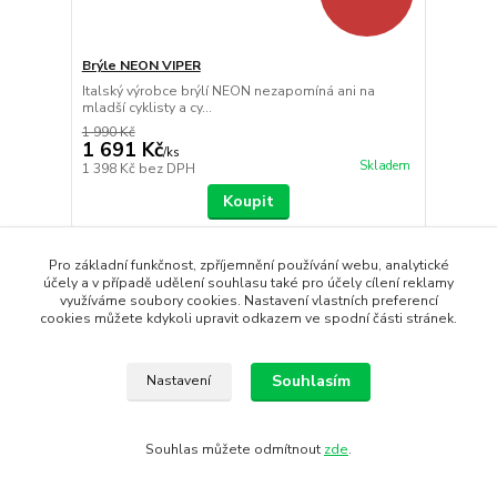
Brýle NEON VIPER
Italský výrobce brýlí NEON nezapomíná ani na
mladší cyklisty a cy...
1 990 Kč
1 691 Kč
/
ks
Skladem
1 398 Kč
bez DPH
Koupit
Pro základní funkčnost, zpříjemnění používání webu, analytické
Novinka
účely a v případě udělení souhlasu také pro účely cílení reklamy
Doprava ZDARMA
využíváme soubory cookies. Nastavení vlastních preferencí
cookies můžete kdykoli upravit odkazem ve spodní části stránek.
Souhlasím
Nastavení
Souhlas můžete odmítnout
zde
.