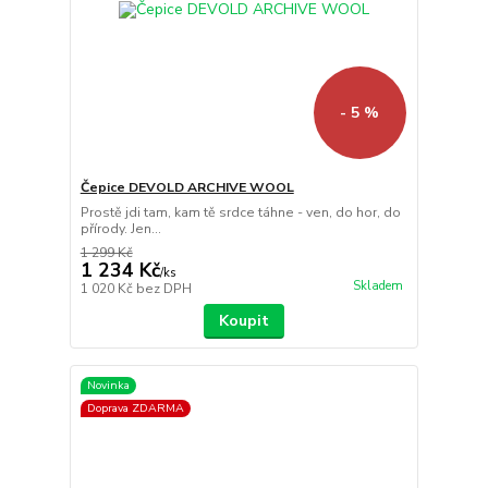
- 5 %
Čepice DEVOLD ARCHIVE WOOL
Prostě jdi tam, kam tě srdce táhne - ven, do hor, do
přírody. Jen...
1 299 Kč
1 234 Kč
/
ks
Skladem
1 020 Kč
bez DPH
Koupit
Novinka
Doprava ZDARMA