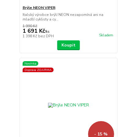
Brýle NEON VIPER
Italský výrobce brýlí NEON nezapomíná ani na
mladší cyklisty a cy...
1 990 Kč
1 691 Kč
/
ks
Skladem
1 398 Kč
bez DPH
Koupit
Novinka
Doprava ZDARMA
- 15 %