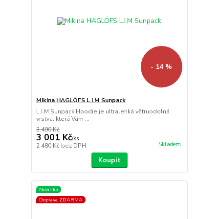
- 14 %
Mikina HAGLÖFS L.I.M Sunpack
L.I.M Sunpack Hoodie je ultralehká větruodolná
vrstva, která Vám ...
3 490 Kč
3 001 Kč
/
ks
Skladem
2 480 Kč
bez DPH
Koupit
Novinka
Doprava ZDARMA