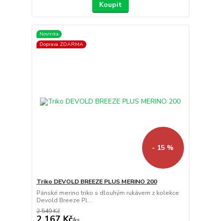
Koupit
Novinka
Doprava ZDARMA
- 15 %
Triko DEVOLD BREEZE PLUS MERINO 200
Pánské merino triko s dlouhým rukávem z kolekce
Devold Breeze Pl...
2 549 Kč
2 167 Kč
/
ks