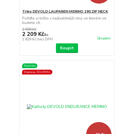
Triko DEVOLD LAUPAREN MERINO 190 ZIP NECK
Pořiďte si tričko z nejkvalitnější vlny, ve kterém se
budete cít...
2 599 Kč
2 209 Kč
/
ks
Skladem
1 826 Kč
bez DPH
Koupit
Novinka
Doprava ZDARMA