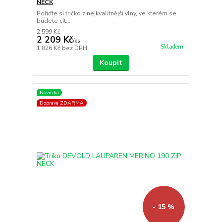
NECK
Pořiďte si tričko z nejkvalitnější vlny, ve kterém se
budete cít...
2 599 Kč
2 209 Kč
/
ks
Skladem
1 826 Kč
bez DPH
Koupit
Novinka
Doprava ZDARMA
- 15 %