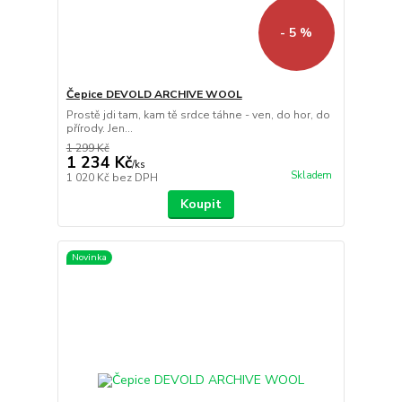
- 5 %
Čepice DEVOLD ARCHIVE WOOL
Prostě jdi tam, kam tě srdce táhne - ven, do hor, do
přírody. Jen...
1 299 Kč
1 234 Kč
/
ks
Skladem
1 020 Kč
bez DPH
Koupit
Novinka