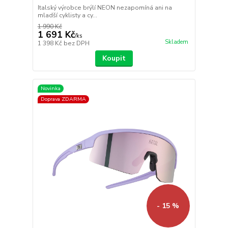
Italský výrobce brýlí NEON nezapomíná ani na
mladší cyklisty a cy...
1 990 Kč
1 691 Kč
/
ks
Skladem
1 398 Kč
bez DPH
Koupit
Novinka
Doprava ZDARMA
- 15 %