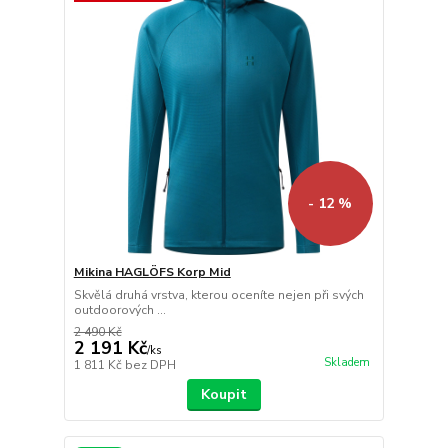
- 12 %
Mikina HAGLÖFS Korp Mid
Skvělá druhá vrstva, kterou oceníte nejen při svých
outdoorových ...
2 490 Kč
2 191 Kč
/
ks
Skladem
1 811 Kč
bez DPH
Koupit