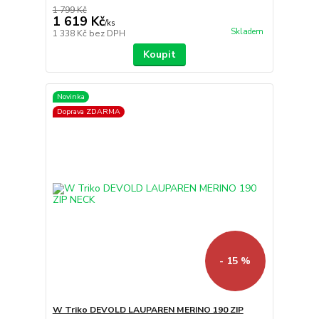
1 799 Kč
1 619 Kč
/
ks
Skladem
1 338 Kč
bez DPH
Koupit
Novinka
Doprava ZDARMA
- 15 %
W Triko DEVOLD LAUPAREN MERINO 190 ZIP