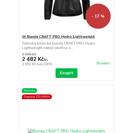
- 17 %
W Bunda CRAFT PRO Hydro Lightweight
Dámská běžecká bunda CRAFT PRO Hydro
Lightweight nabízí skvělou o...
2 990 Kč
2 482 Kč
/
ks
Skladem
2 051 Kč
bez DPH
Koupit
Novinka
Doprava ZDARMA