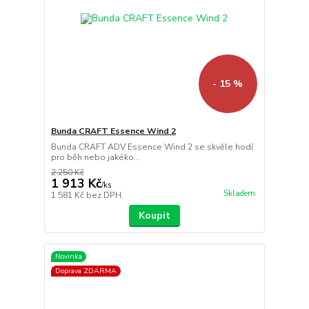
- 15 %
Bunda CRAFT Essence Wind 2
Bunda CRAFT ADV Essence Wind 2 se skvěle hodí
pro běh nebo jakéko...
2 250 Kč
1 913 Kč
/
ks
Skladem
1 581 Kč
bez DPH
Koupit
Novinka
Doprava ZDARMA