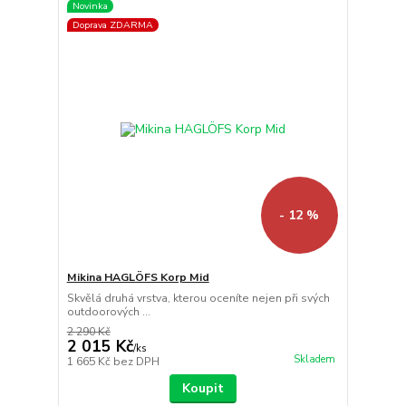
Novinka
Doprava ZDARMA
- 12 %
Mikina HAGLÖFS Korp Mid
Skvělá druhá vrstva, kterou oceníte nejen při svých
outdoorových ...
2 290 Kč
2 015 Kč
/
ks
Skladem
1 665 Kč
bez DPH
Koupit