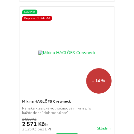
Novinka
Doprava ZDARMA
- 14 %
Mikina HAGLÖFS Crewneck
Pánská klasická volnočasová mikina pro
každodenní dobrodružství. ...
2 990 Kč
2 571 Kč
/
ks
Skladem
2 125 Kč
bez DPH