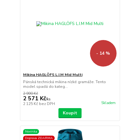
- 14 %
Mikina HAGLÖFS L.I.M Mid Multi
Pánská technická mikina nízké gramáže. Tento
model spadá do kateg...
2 990 Kč
2 571 Kč
/
ks
Skladem
2 125 Kč
bez DPH
Koupit
Novinka
Doprava ZDARMA