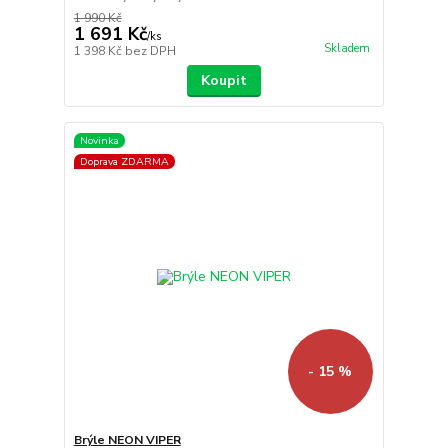
1 990 Kč
1 691 Kč
/
ks
Skladem
1 398 Kč
bez DPH
Koupit
Novinka
Doprava ZDARMA
- 15 %
Brýle NEON VIPER