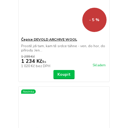
- 5 %
Čepice DEVOLD ARCHIVE WOOL
Prostě jdi tam, kam tě srdce táhne - ven, do hor, do
přírody. Jen...
1 299 Kč
1 234 Kč
/
ks
Skladem
1 020 Kč
bez DPH
Koupit
Novinka