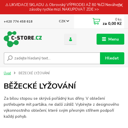
⚠️ LIKVIDACE SKLADU ⚠️ Obrovský VÝPRODEJ AŽ 80 %💥 Neváhejte,
zásoby rychle mizí. NAKUPOVAT ZDE >>
0
ks
CZK
+420 774 458 618
za
0,00 Kč
Menu
Hledat
Úvod
BĚŽECKÉ LYŽOVÁNÍ
BĚŽECKÉ LYŽOVÁNÍ
Za bílou stopou se skrývá pořádný kus dřiny. V oblečení
potřebujete mít parťáka, ne další zátěž. Vybírejte z designového
výkonnostního oblečení, které svým přesným střihem podpoří
každý pohyb.