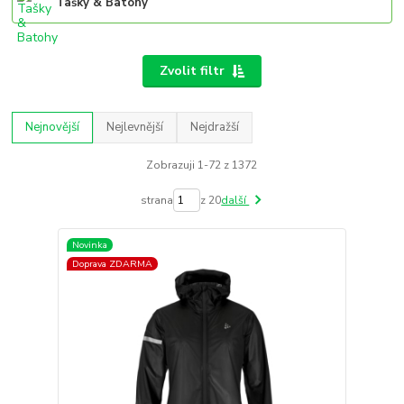
Tašky & Batohy
Zvolit filtr
Nejnovější
Nejlevnější
Nejdražší
Zobrazuji 1-72 z 1372
strana
z 20
další
Novinka
Doprava ZDARMA