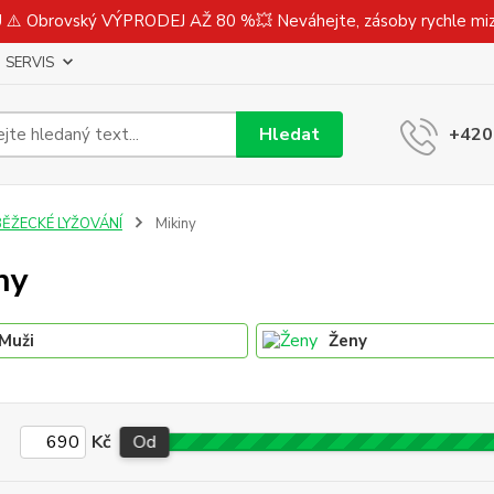
⚠️ Obrovský VÝPRODEJ AŽ 80 %💥 Neváhejte, zásoby rychle m
SERVIS
Hledat
+420
BĚŽECKÉ LYŽOVÁNÍ
Mikiny
ny
Muži
Ženy
Kč
Od