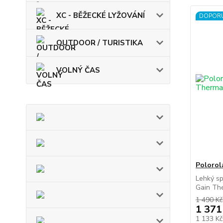
XC - BĚŽECKÉ LYŽOVÁNÍ
DOPOR
OUTDOOR / TURISTIKA
VOLNÝ ČAS
Poloro
Lehký s
Gain The
1 490 Kč
1 371
1 133 K