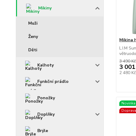
Mikiny
Muži
Ženy
Mikina 
L.I.M Su
Děti
větruodo
3 490 Kč
Kalhoty
3 001
2 480 K
Funkční prádlo
Ponožky
Novinka
Doprav
Doplňky
Brýle