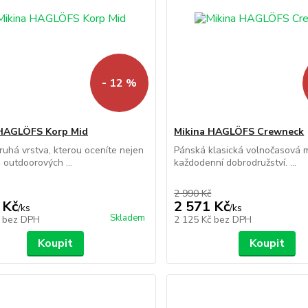
- 12 %
 HAGLÖFS Korp Mid
Mikina HAGLÖFS Crewneck
ruhá vrstva, kterou oceníte nejen
Pánská klasická volnočasová m
h outdoorových ...
každodenní dobrodružství. ...
2 990 Kč
 Kč
2 571 Kč
/
ks
/
ks
Skladem
č
bez DPH
2 125 Kč
bez DPH
Koupit
Koupit