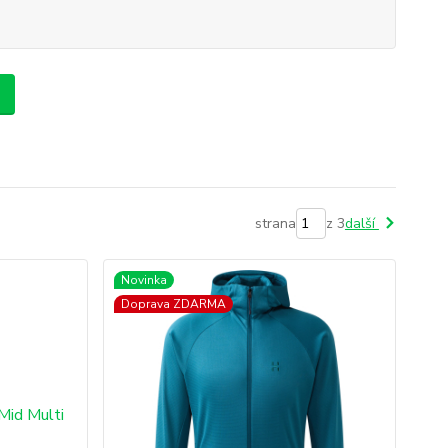
strana
z 3
další
Novinka
Doprava ZDARMA