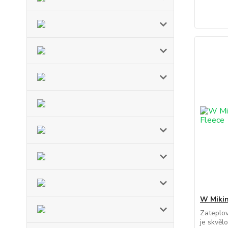
W Mikin
Zateplov
je skvělo