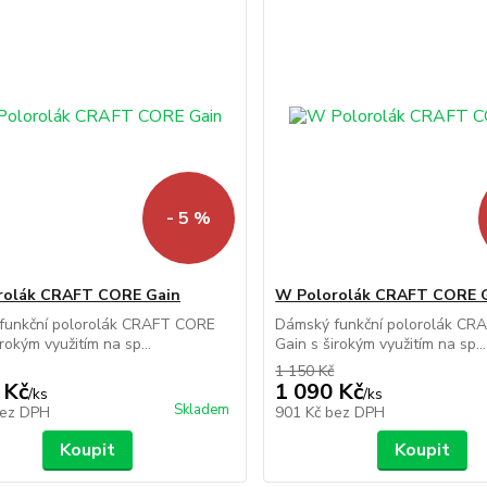
- 5 %
rolák CRAFT CORE Gain
W Polorolák CRAFT CORE 
funkční polorolák CRAFT CORE
Dámský funkční polorolák C
rokým využitím na sp...
Gain s širokým využitím na sp...
1 150 Kč
 Kč
1 090 Kč
/
ks
/
ks
Skladem
ez DPH
901 Kč
bez DPH
Koupit
Koupit