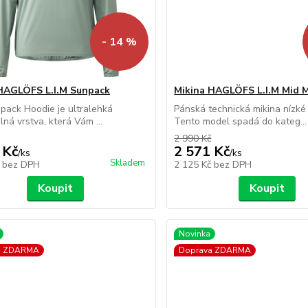
- 14 %
HAGLÖFS L.I.M Sunpack
Mikina HAGLÖFS L.I.M Mid M
npack Hoodie je ultralehká
Pánská technická mikina nízké
lná vrstva, která Vám ...
Tento model spadá do kateg...
2 990 Kč
 Kč
2 571 Kč
/
ks
/
ks
Skladem
č
bez DPH
2 125 Kč
bez DPH
Koupit
Koupit
Novinka
a ZDARMA
Doprava ZDARMA