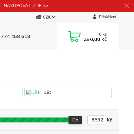
izí. NAKUPOVAT ZDE >>
Přihlášení
CZK
0
ks
 774 458 618
za
0,00 Kč
Děti
Do
Kč