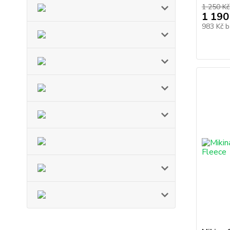
1 250 Kč
1 190
983 Kč
b