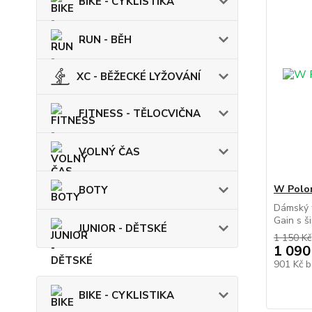
BIKE - CYKLISTIKA
RUN - BĚH
XC - BĚŽECKÉ LYŽOVÁNÍ
FITNESS - TĚLOCVIČNA
VOLNÝ ČAS
W Polo
BOTY
Dámský 
Gain s ši
JUNIOR - DĚTSKÉ
1 150 Kč
1 090
901 Kč
b
BIKE - CYKLISTIKA