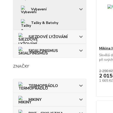
Vybavení
Tašky & Batohy
SJEZDOVÉ LYŽOVÁNÍ
Mikina
SKIALPINISMUS
Skvělá d
při svýc
ZNAČKY
2 290 Kč
2 015
1 665 K
TERMOPRÁDLO
MIKINY