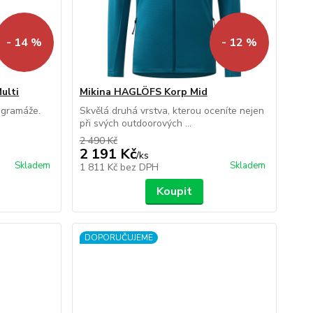
- 14 %
- 12 %
ulti
Mikina HAGLÖFS Korp Mid
 gramáže.
Skvělá druhá vrstva, kterou oceníte nejen
při svých outdoorových ...
2 490 Kč
2 191 Kč
/
ks
Skladem
Skladem
1 811 Kč
bez DPH
Koupit
DOPORUČUJEME