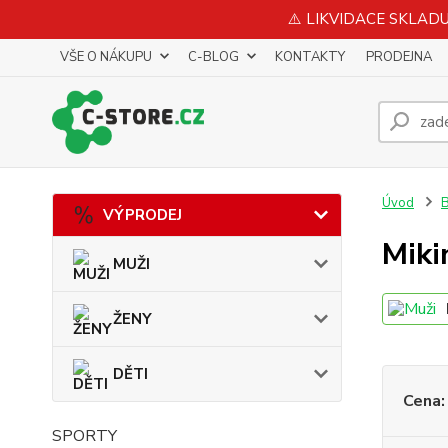
⚠️ LIKVIDACE SKLADU 
VŠE O NÁKUPU
C-BLOG
KONTAKTY
PRODEJNA
Úvod
VÝPRODEJ
Miki
MUŽI
ŽENY
DĚTI
Cena:
SPORTY