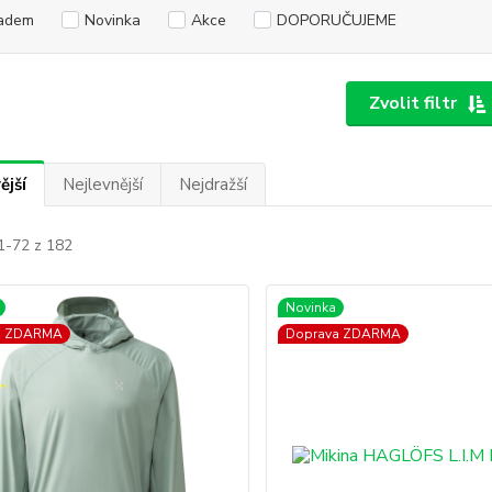
adem
Novinka
Akce
DOPORUČUJEME
Zvolit filtr
ější
Nejlevnější
Nejdražší
1-72 z 182
Novinka
a ZDARMA
Doprava ZDARMA