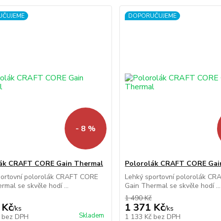
UČUJEME
DOPORUČUJEME
- 8 %
lák CRAFT CORE Gain Thermal
Polorolák CRAFT CORE Gai
portovní polorolák CRAFT CORE
Lehký sportovní polorolák C
rmal se skvěle hodí ...
Gain Thermal se skvěle hodí ...
1 490 Kč
 Kč
1 371 Kč
/
ks
/
ks
Skladem
č
bez DPH
1 133 Kč
bez DPH