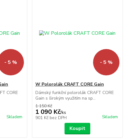
- 5 %
- 5 %
Gain
W Polorolák CRAFT CORE Gain
RAFT CORE
Dámský funkční polorolák CRAFT CORE
Gain s širokým využitím na sp...
1 150 Kč
1 090 Kč
/
ks
Skladem
Skladem
901 Kč
bez DPH
Koupit