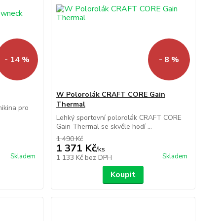
- 14 %
- 8 %
W Polorolák CRAFT CORE Gain
Thermal
ikina pro
Lehký sportovní polorolák CRAFT CORE
Gain Thermal se skvěle hodí ...
1 490 Kč
1 371 Kč
/
ks
Skladem
Skladem
1 133 Kč
bez DPH
Koupit