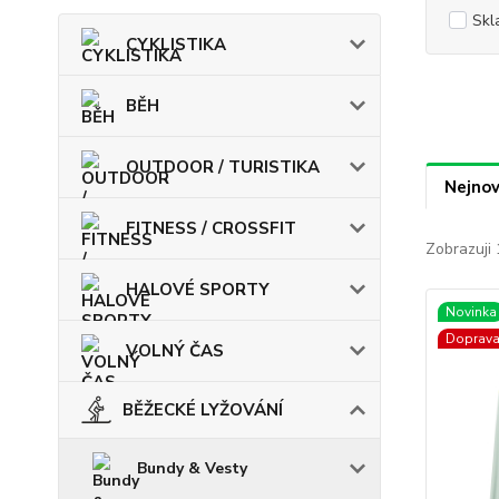
Skl
CYKLISTIKA
BĚH
OUTDOOR / TURISTIKA
Nejnov
FITNESS / CROSSFIT
Zobrazuji 
HALOVÉ SPORTY
Novinka
Doprav
VOLNÝ ČAS
BĚŽECKÉ LYŽOVÁNÍ
Bundy & Vesty