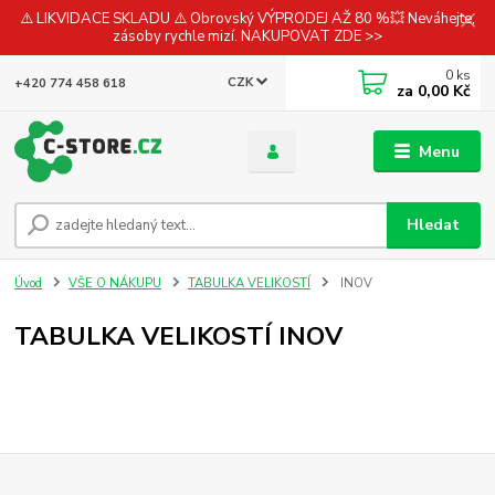
⚠️ LIKVIDACE SKLADU ⚠️ Obrovský VÝPRODEJ AŽ 80 %💥 Neváhejte,
zásoby rychle mizí. NAKUPOVAT ZDE >>
0
ks
CZK
+420 774 458 618
za
0,00 Kč
Menu
Hledat
Úvod
VŠE O NÁKUPU
TABULKA VELIKOSTÍ
INOV
TABULKA VELIKOSTÍ INOV