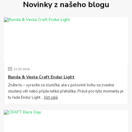
Novinky z našeho blogu
12
.
05
.
2026
Bunda & Vesta Craft Endur Light
Znáte to – vyrazíte za sluníčka, ale v polovině švihu se zvedne
studený vítr nebo přijde lehká přeháňka. Právě pro tyto momenty je
tu řada Endur Light...
číst celé