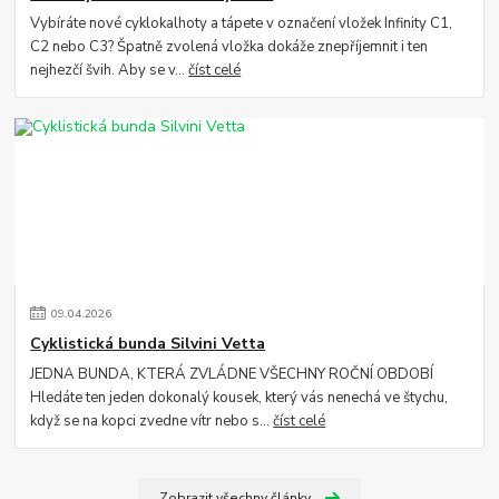
Vybíráte nové cyklokalhoty a tápete v označení vložek Infinity C1,
C2 nebo C3? Špatně zvolená vložka dokáže znepříjemnit i ten
nejhezčí švih. Aby se v...
číst celé
09
.
04
.
2026
Cyklistická bunda Silvini Vetta
JEDNA BUNDA, KTERÁ ZVLÁDNE VŠECHNY ROČNÍ OBDOBÍ
Hledáte ten jeden dokonalý kousek, který vás nenechá ve štychu,
když se na kopci zvedne vítr nebo s...
číst celé
Zobrazit všechny články