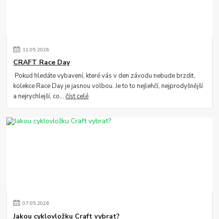
11
.
05
.
2026
CRAFT Race Day
Pokud hledáte vybavení, které vás v den závodu nebude brzdit,
kolekce Race Day je jasnou volbou. Je to to nejlehčí, nejprodyšnější
a nejrychlejší, co...
číst celé
07
.
05
.
2026
Jakou cyklovložku Craft vybrat?