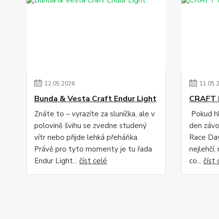
12
.
05
.
2026
11
.
05
.
Bunda & Vesta Craft Endur Light
CRAFT 
Znáte to – vyrazíte za sluníčka, ale v
Pokud hl
polovině švihu se zvedne studený
den závo
vítr nebo přijde lehká přeháňka.
Race Day
Právě pro tyto momenty je tu řada
nejlehčí,
Endur Light...
číst celé
co...
číst 