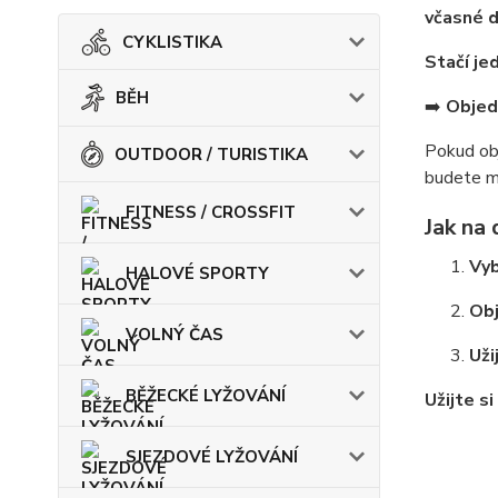
včasné d
CYKLISTIKA
Stačí jed
BĚH
➡️
Objed
Pokud ob
OUTDOOR / TURISTIKA
budete m
FITNESS / CROSSFIT
Jak na 
Vyb
HALOVÉ SPORTY
Obj
VOLNÝ ČAS
Uži
BĚŽECKÉ LYŽOVÁNÍ
Užijte s
SJEZDOVÉ LYŽOVÁNÍ