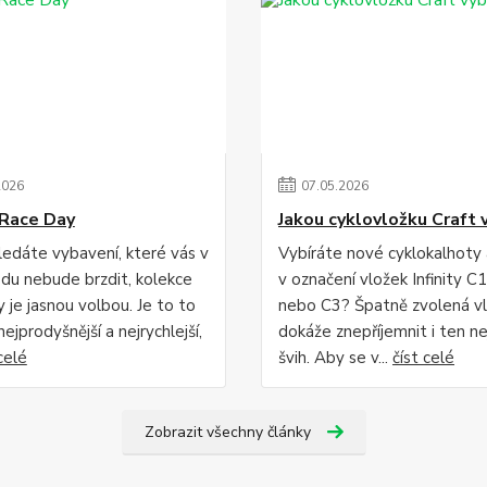
2026
07
.
05
.
2026
Race Day
Jakou cyklovložku Craft 
edáte vybavení, které vás v
Vybíráte nové cyklokalhoty
du nebude brzdit, kolekce
v označení vložek Infinity C1
 je jasnou volbou. Je to to
nebo C3? Špatně zvolená v
 nejprodyšnější a nejrychlejší,
dokáže znepříjemnit i ten ne
celé
švih. Aby se v...
číst celé
Zobrazit všechny články