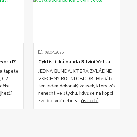
09
.
04
.
2026
vybrat?
Cyklistická bunda Silvini Vetta
 a tápete
JEDNA BUNDA, KTERÁ ZVLÁDNE
, C2
VŠECHNY ROČNÍ OBDOBÍ Hledáte
ložka
ten jeden dokonalý kousek, který vás
jhezčí
nenechá ve štychu, když se na kopci
zvedne vítr nebo s...
číst celé