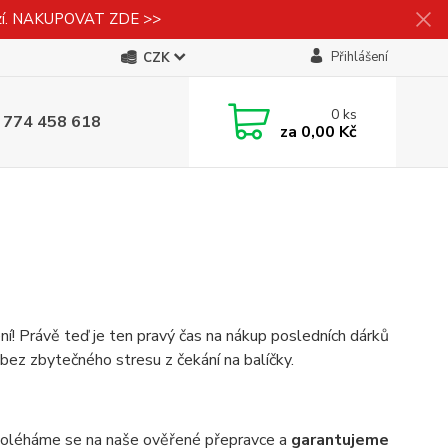
izí. NAKUPOVAT ZDE >>
Přihlášení
CZK
0
ks
 774 458 618
za
0,00 Kč
ní! Právě teď je ten pravý čas na nákup posledních dárků
 bez zbytečného stresu z čekání na balíčky.
spoléháme se na naše ověřené přepravce a
garantujeme