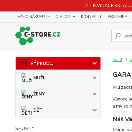
⚠️ LIKVIDACE SKLADU 
VŠE O NÁKUPU
C-BLOG
KONTAKTY
PRODEJNA
Úvod
VÝPRODEJ
GARA
MUŽI
Milí zákaz
ŽENY
Vánoce se
a my se p
DĚTI
Náš Vá
SPORTY
Máme pro 