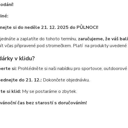
odání!
iné:
nejte si do neděle 21. 12. 2025 do PŮLNOCI!
jednáte a zaplatíte do tohoto termínu,
zaručujeme, že váš bal
ít včas připravené pod stromečkem. Platí na produkty uvedené
dárky v klidu?
erte si:
Prohlédněte si naši nabídku pro sportovce, outdoorové n
ednejte do 21. 12.:
Dokončete objednávku.
jte si klid:
My se postaráme o zbytek.
i vánoční čas bez starostí s doručováním!