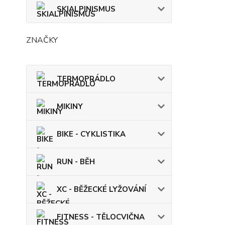
SKIALPINISMUS
ZNAČKY
TERMOPRÁDLO
MIKINY
BIKE - CYKLISTIKA
RUN - BĚH
XC - BĚŽECKÉ LYŽOVÁNÍ
FITNESS - TĚLOCVIČNA