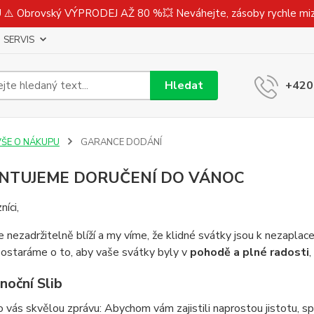
⚠️ Obrovský VÝPRODEJ AŽ 80 %💥 Neváhejte, zásoby rychle m
SERVIS
Hledat
+420
VŠE O NÁKUPU
GARANCE DODÁNÍ
NTUJEME DORUČENÍ DO VÁNOC
níci,
 nezadržitelně blíží a my víme, že klidné svátky jsou k nezaplace
ostaráme o to, aby vaše svátky byly v
pohodě a plné radosti
,
noční Slib
vás skvělou zprávu: Abychom vám zajistili naprostou jistotu, 