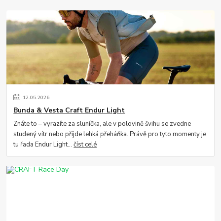
12
.
05
.
2026
Bunda & Vesta Craft Endur Light
Znáte to – vyrazíte za sluníčka, ale v polovině švihu se zvedne
studený vítr nebo přijde lehká přeháňka. Právě pro tyto momenty je
tu řada Endur Light...
číst celé