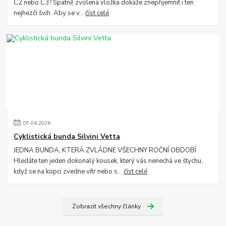
C2 nebo C3? Špatně zvolená vložka dokáže znepříjemnit i ten
nejhezčí švih. Aby se v...
číst celé
09
.
04
.
2026
Cyklistická bunda Silvini Vetta
JEDNA BUNDA, KTERÁ ZVLÁDNE VŠECHNY ROČNÍ OBDOBÍ
Hledáte ten jeden dokonalý kousek, který vás nenechá ve štychu,
když se na kopci zvedne vítr nebo s...
číst celé
Zobrazit všechny články