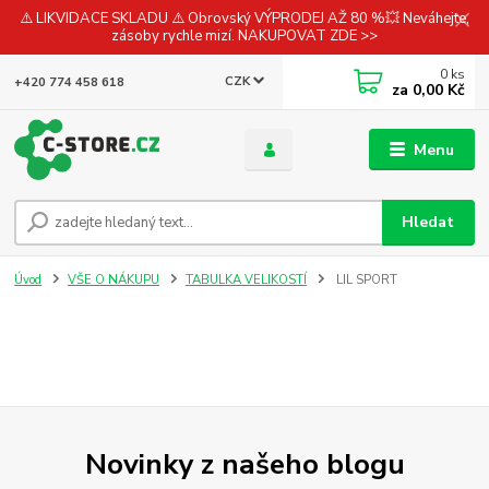
⚠️ LIKVIDACE SKLADU ⚠️ Obrovský VÝPRODEJ AŽ 80 %💥 Neváhejte,
zásoby rychle mizí. NAKUPOVAT ZDE >>
0
ks
CZK
+420 774 458 618
za
0,00 Kč
Menu
Hledat
Úvod
VŠE O NÁKUPU
TABULKA VELIKOSTÍ
LIL SPORT
Novinky z našeho blogu