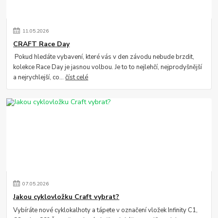
11
.
05
.
2026
CRAFT Race Day
Pokud hledáte vybavení, které vás v den závodu nebude brzdit,
kolekce Race Day je jasnou volbou. Je to to nejlehčí, nejprodyšnější
a nejrychlejší, co...
číst celé
07
.
05
.
2026
Jakou cyklovložku Craft vybrat?
Vybíráte nové cyklokalhoty a tápete v označení vložek Infinity C1,