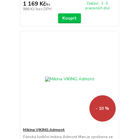
1 169 Kč
Dodání : 3 -5
/
ks
pracovních dnů
966 Kč
bez DPH
Koupit
- 10 %
Mikina VIKING Admont
Pánská funkční mikina Admont Man je vyrobena ze