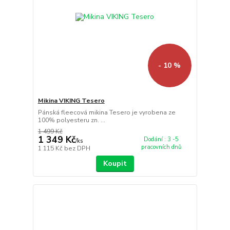
- 10 %
Mikina VIKING Tesero
Pánská fleecová mikina Tesero je vyrobena ze
100% polyesteru zn. ...
1 499 Kč
1 349 Kč
Dodání : 3 -5
/
ks
pracovních dnů
1 115 Kč
bez DPH
Koupit