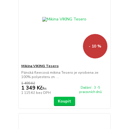
- 10 %
Mikina VIKING Tesero
Pánská fleecová mikina Tesero je vyrobena ze
100% polyesteru zn. ...
1 499 Kč
1 349 Kč
Dodání : 3 -5
/
ks
pracovních dnů
1 115 Kč
bez DPH
Koupit