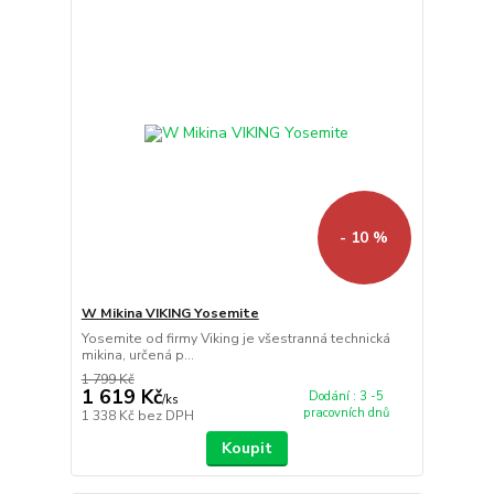
- 10 %
W Mikina VIKING Yosemite
Yosemite od firmy Viking je všestranná technická
mikina, určená p...
1 799 Kč
1 619 Kč
Dodání : 3 -5
/
ks
pracovních dnů
1 338 Kč
bez DPH
Koupit