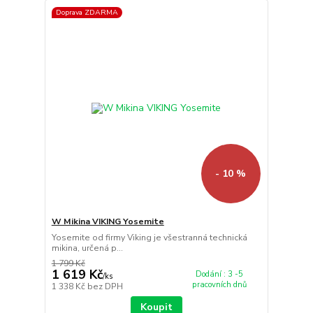
Doprava ZDARMA
- 10 %
W Mikina VIKING Yosemite
Yosemite od firmy Viking je všestranná technická
mikina, určená p...
1 799 Kč
1 619 Kč
Dodání : 3 -5
/
ks
pracovních dnů
1 338 Kč
bez DPH
Koupit