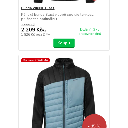
Bunda VIKING Blast
Pánská bunda Blast v sobě spojuje lehkost,
pružnost a optimální t...
2 599 Kč
2 209 Kč
Dodání : 3 -5
/
ks
pracovních dnů
1 826 Kč
bez DPH
Koupit
Doprava ZDARMA
- 15 %