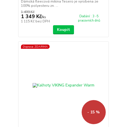
Dámská fleecová mikina Tesero je vyrobena ze
100% polyesteru zn. ...
1 499 Kč
1 349 Kč
Dodání : 3 -5
/
ks
pracovních dnů
1 115 Kč
bez DPH
Koupit
Doprava ZDARMA
- 15 %