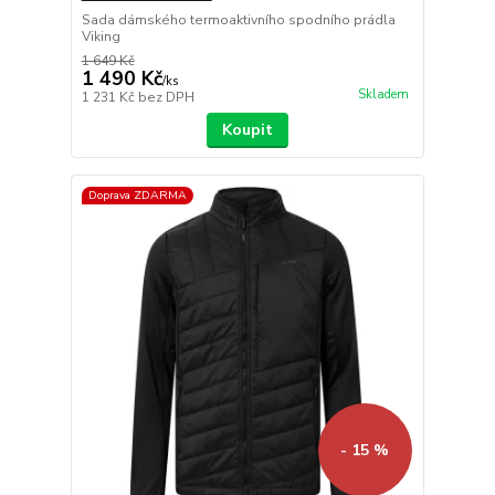
Sada dámského termoaktivního spodního prádla
Viking
1 649 Kč
1 490 Kč
/
ks
Skladem
1 231 Kč
bez DPH
Koupit
Doprava ZDARMA
- 15 %