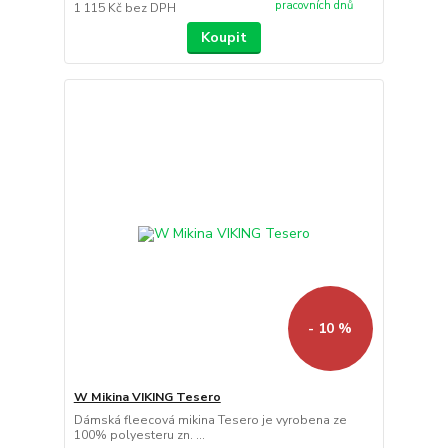
pracovních dnů
1 115 Kč
bez DPH
Koupit
- 10 %
W Mikina VIKING Tesero
Dámská fleecová mikina Tesero je vyrobena ze
100% polyesteru zn. ...