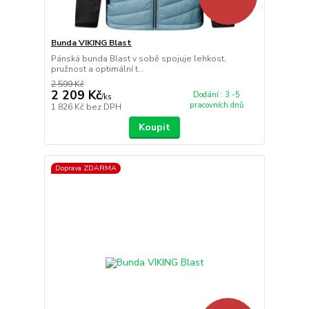
Bunda VIKING Blast
Pánská bunda Blast v sobě spojuje lehkost,
pružnost a optimální t...
2 599 Kč
2 209 Kč
Dodání : 3 -5
/
ks
pracovních dnů
1 826 Kč
bez DPH
Koupit
Doprava ZDARMA