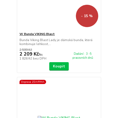
- 15 %
W Bunda VIKING Blast
Bunda Viking Blast Lady je dámská bunda, která
kombinuje lehkost,...
2 599 Kč
2 209 Kč
Dodání : 3 -5
/
ks
pracovních dnů
1 826 Kč
bez DPH
Koupit
Doprava ZDARMA