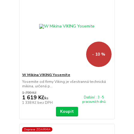
- 10 %
W Mikina VIKING Yosemite
Yosemite od firmy Viking je všestranná technická
mikina, určená p...
1 799 Kč
1 619 Kč
Dodání : 3 -5
/
ks
pracovních dnů
1 338 Kč
bez DPH
Koupit
Doprava ZDARMA