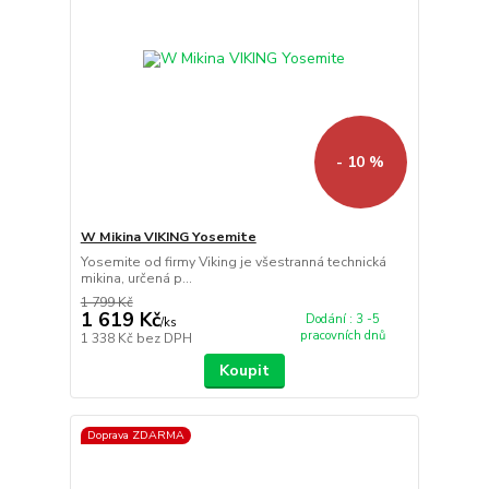
- 10 %
W Mikina VIKING Yosemite
Yosemite od firmy Viking je všestranná technická
mikina, určená p...
1 799 Kč
1 619 Kč
Dodání : 3 -5
/
ks
pracovních dnů
1 338 Kč
bez DPH
Koupit
Doprava ZDARMA