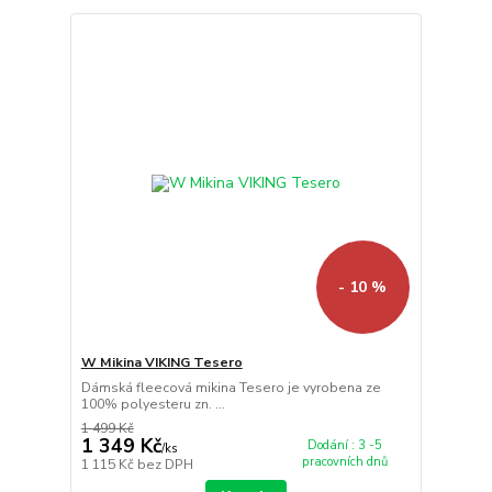
- 10 %
W Mikina VIKING Tesero
Dámská fleecová mikina Tesero je vyrobena ze
100% polyesteru zn. ...
1 499 Kč
1 349 Kč
Dodání : 3 -5
/
ks
pracovních dnů
1 115 Kč
bez DPH