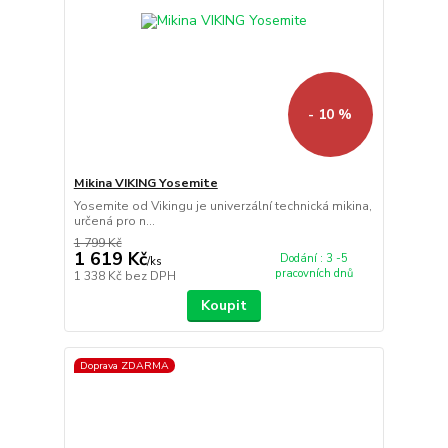
- 10 %
Mikina VIKING Yosemite
Yosemite od Vikingu je univerzální technická mikina,
určená pro n...
1 799 Kč
1 619 Kč
Dodání : 3 -5
/
ks
pracovních dnů
1 338 Kč
bez DPH
Koupit
Doprava ZDARMA