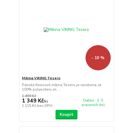
- 10 %
Mikina VIKING Tesero
Pánská fleecová mikina Tesero je vyrobena ze
100% polyesteru zn. ...
1 499 Kč
1 349 Kč
Dodání : 3 -5
/
ks
pracovních dnů
1 115 Kč
bez DPH
Koupit