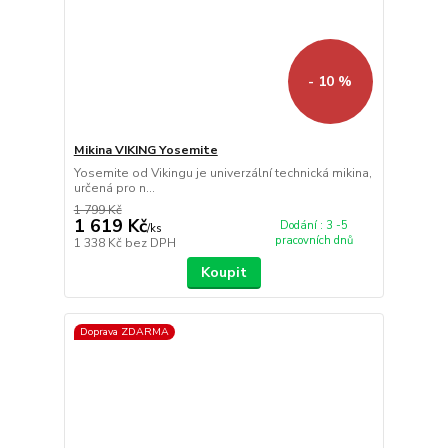
- 10 %
Mikina VIKING Yosemite
Yosemite od Vikingu je univerzální technická mikina,
určená pro n...
1 799 Kč
1 619 Kč
Dodání : 3 -5
/
ks
pracovních dnů
1 338 Kč
bez DPH
Koupit
Doprava ZDARMA