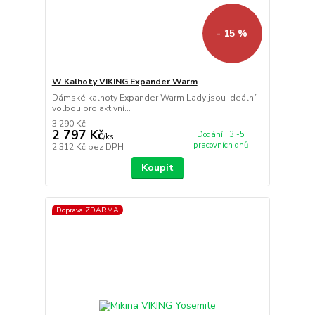
- 15 %
W Kalhoty VIKING Expander Warm
Dámské kalhoty Expander Warm Lady jsou ideální
volbou pro aktivní...
3 290 Kč
2 797 Kč
Dodání : 3 -5
/
ks
pracovních dnů
2 312 Kč
bez DPH
Koupit
Doprava ZDARMA