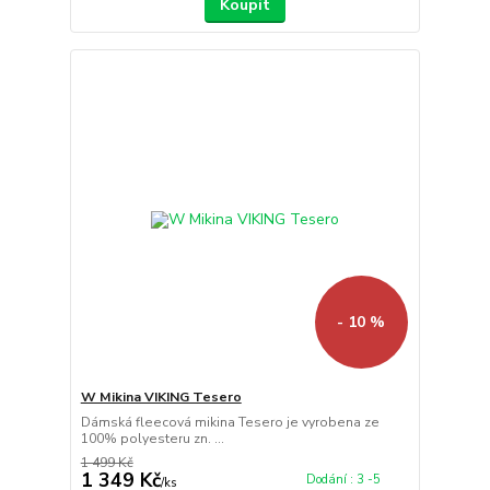
Koupit
- 10 %
W Mikina VIKING Tesero
Dámská fleecová mikina Tesero je vyrobena ze
100% polyesteru zn. ...
1 499 Kč
1 349 Kč
Dodání : 3 -5
/
ks