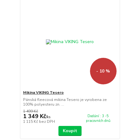
- 10 %
Mikina VIKING Tesero
Pánská fleecová mikina Tesero je vyrobena ze
100% polyesteru zn. ...
1 499 Kč
1 349 Kč
Dodání : 3 -5
/
ks
pracovních dnů
1 115 Kč
bez DPH
Koupit