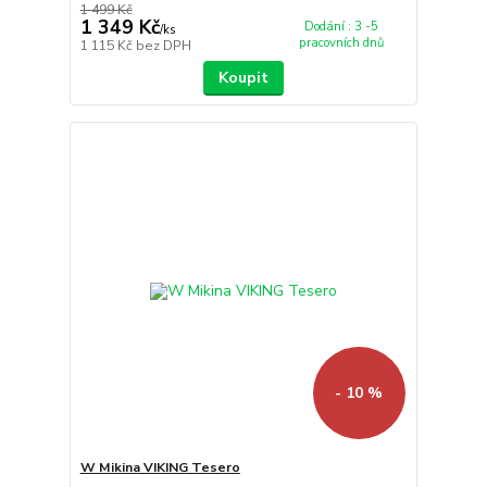
1 499 Kč
1 349 Kč
Dodání : 3 -5
/
ks
pracovních dnů
1 115 Kč
bez DPH
Koupit
- 10 %
W Mikina VIKING Tesero