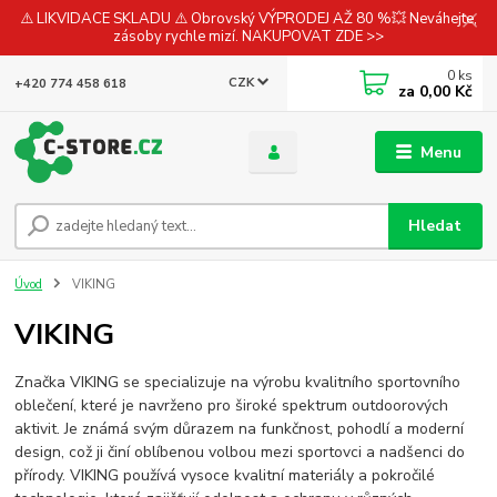
⚠️ LIKVIDACE SKLADU ⚠️ Obrovský VÝPRODEJ AŽ 80 %💥 Neváhejte,
zásoby rychle mizí. NAKUPOVAT ZDE >>
0
ks
CZK
+420 774 458 618
za
0,00 Kč
Menu
Hledat
Úvod
VIKING
VIKING
Značka VIKING se specializuje na výrobu kvalitního sportovního
oblečení, které je navrženo pro široké spektrum outdoorových
aktivit. Je známá svým důrazem na funkčnost, pohodlí a moderní
design, což ji činí oblíbenou volbou mezi sportovci a nadšenci do
přírody. VIKING používá vysoce kvalitní materiály a pokročilé