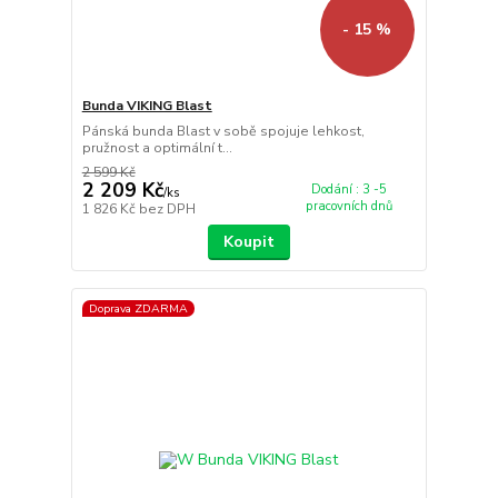
- 15 %
Bunda VIKING Blast
Pánská bunda Blast v sobě spojuje lehkost,
pružnost a optimální t...
2 599 Kč
2 209 Kč
Dodání : 3 -5
/
ks
pracovních dnů
1 826 Kč
bez DPH
Koupit
Doprava ZDARMA