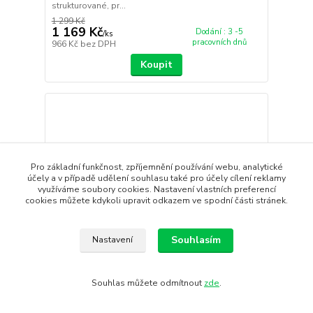
strukturované, pr...
1 299 Kč
1 169 Kč
Dodání : 3 -5
/
ks
pracovních dnů
966 Kč
bez DPH
Koupit
Pro základní funkčnost, zpříjemnění používání webu, analytické
účely a v případě udělení souhlasu také pro účely cílení reklamy
využíváme soubory cookies. Nastavení vlastních preferencí
cookies můžete kdykoli upravit odkazem ve spodní části stránek.
Souhlasím
Nastavení
- 10 %
Souhlas můžete odmítnout
zde
.