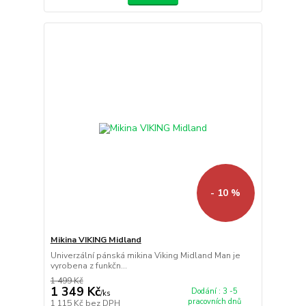
- 10 %
Mikina VIKING Midland
Univerzální pánská mikina Viking Midland Man je
vyrobena z funkčn...
1 499 Kč
1 349 Kč
Dodání : 3 -5
/
ks
pracovních dnů
1 115 Kč
bez DPH