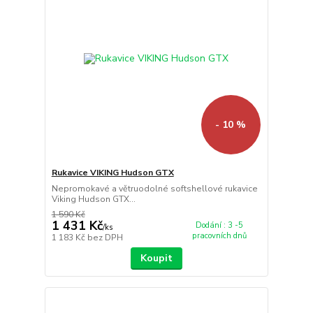
- 10 %
Rukavice VIKING Hudson GTX
Nepromokavé a větruodolné softshellové rukavice
Viking Hudson GTX...
1 590 Kč
1 431 Kč
Dodání : 3 -5
/
ks
pracovních dnů
1 183 Kč
bez DPH
Koupit