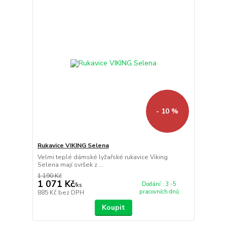
- 10 %
Rukavice VIKING Selena
Velmi teplé dámské lyžařské rukavice Viking
Selena mají svršek z ...
1 190 Kč
1 071 Kč
Dodání : 3 -5
/
ks
pracovních dnů
885 Kč
bez DPH
Koupit