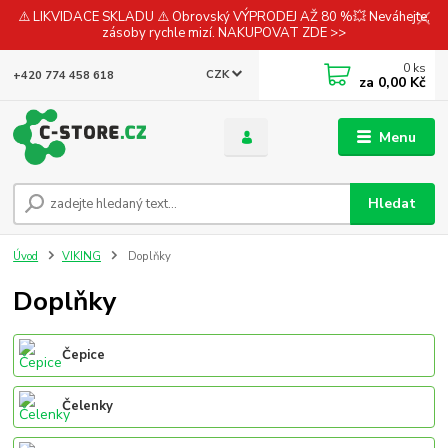
⚠️ LIKVIDACE SKLADU ⚠️ Obrovský VÝPRODEJ AŽ 80 %💥 Neváhejte,
zásoby rychle mizí. NAKUPOVAT ZDE >>
0
ks
CZK
+420 774 458 618
za
0,00 Kč
Menu
Hledat
Úvod
VIKING
Doplňky
Doplňky
Čepice
Čelenky