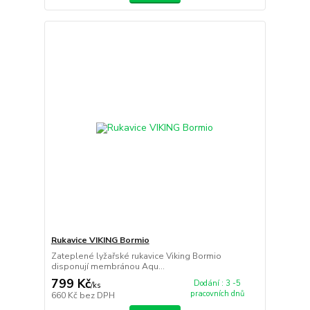
Rukavice VIKING Bormio
Zateplené lyžařské rukavice Viking Bormio
disponují membránou Aqu...
799 Kč
Dodání : 3 -5
/
ks
pracovních dnů
660 Kč
bez DPH