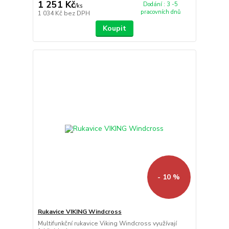
1 251 Kč
Dodání : 3 -5
/
ks
pracovních dnů
1 034 Kč
bez DPH
Koupit
- 10 %
Rukavice VIKING Windcross
Multifunkční rukavice Viking Windcross využívají