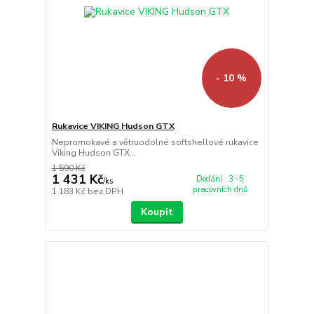
- 10 %
Rukavice VIKING Hudson GTX
Nepromokavé a větruodolné softshellové rukavice
Viking Hudson GTX...
1 590 Kč
1 431 Kč
Dodání : 3 -5
/
ks
pracovních dnů
1 183 Kč
bez DPH
Koupit