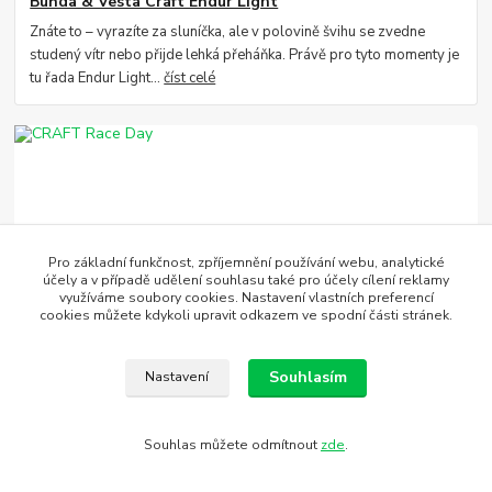
Bunda & Vesta Craft Endur Light
Znáte to – vyrazíte za sluníčka, ale v polovině švihu se zvedne
studený vítr nebo přijde lehká přeháňka. Právě pro tyto momenty je
tu řada Endur Light...
číst celé
Pro základní funkčnost, zpříjemnění používání webu, analytické
účely a v případě udělení souhlasu také pro účely cílení reklamy
využíváme soubory cookies. Nastavení vlastních preferencí
cookies můžete kdykoli upravit odkazem ve spodní části stránek.
11
.
05
.
2026
CRAFT Race Day
Pokud hledáte vybavení, které vás v den závodu nebude brzdit,
Souhlasím
Nastavení
kolekce Race Day je jasnou volbou. Je to to nejlehčí, nejprodyšnější
a nejrychlejší, co...
číst celé
Souhlas můžete odmítnout
zde
.