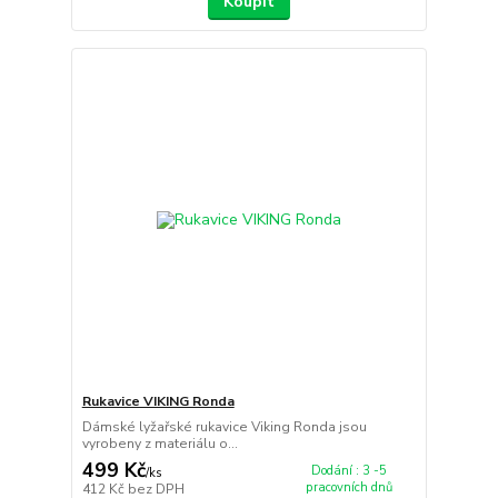
Koupit
Rukavice VIKING Ronda
Dámské lyžařské rukavice Viking Ronda jsou
vyrobeny z materiálu o...
499 Kč
Dodání : 3 -5
/
ks
pracovních dnů
412 Kč
bez DPH