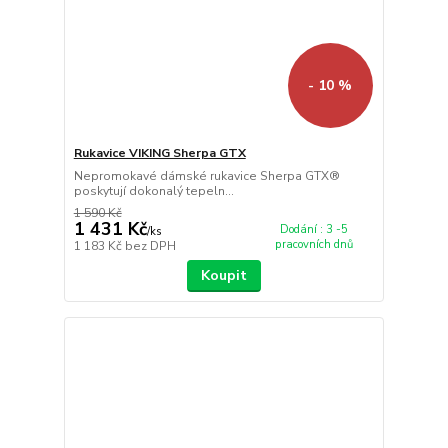
- 10 %
Rukavice VIKING Sherpa GTX
Nepromokavé dámské rukavice Sherpa GTX®
poskytují dokonalý tepeln...
1 590 Kč
1 431 Kč
Dodání : 3 -5
/
ks
pracovních dnů
1 183 Kč
bez DPH
Koupit