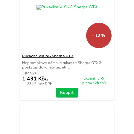
- 10 %
Rukavice VIKING Sherpa GTX
Nepromokavé dámské rukavice Sherpa GTX®
poskytují dokonalý tepeln...
1 590 Kč
1 431 Kč
Dodání : 3 -5
/
ks
pracovních dnů
1 183 Kč
bez DPH
Koupit