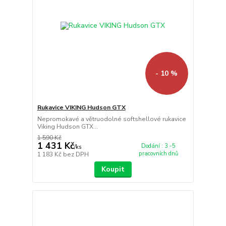
- 10 %
Rukavice VIKING Hudson GTX
Nepromokavé a větruodolné softshellové rukavice
Viking Hudson GTX...
1 590 Kč
1 431 Kč
Dodání : 3 -5
/
ks
pracovních dnů
1 183 Kč
bez DPH
Koupit