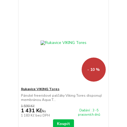
- 10 %
Rukavice VIKING Tores
Pánské freeridové palčáky Viking Tores disponují
membránou Aqua T...
1 590 Kč
1 431 Kč
Dodání : 3 -5
/
ks
pracovních dnů
1 183 Kč
bez DPH
Koupit