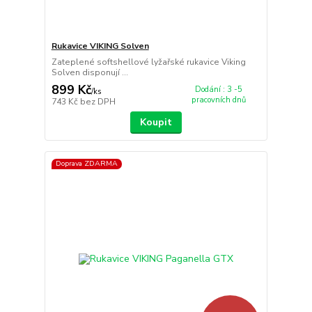
Rukavice VIKING Solven
Zateplené softshellové lyžařské rukavice Viking
Solven disponují ...
899 Kč
Dodání : 3 -5
/
ks
pracovních dnů
743 Kč
bez DPH
Koupit
Doprava ZDARMA