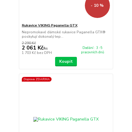
- 10 %
Rukavice VIKING Paganella GTX
Nepromokavé dámské rukavice Paganella GTX®
poskytují dokonalý tep...
2 290 Kč
2 061 Kč
Dodání : 3 -5
/
ks
pracovních dnů
1 703 Kč
bez DPH
Koupit
Doprava ZDARMA