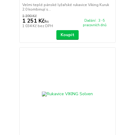
Velmi teplé pánské lyžařské rukavice Viking Kuruk
2.0 kombinují s...
1 390 Kč
1 251 Kč
Dodání : 3 -5
/
ks
pracovních dnů
1 034 Kč
bez DPH
Koupit