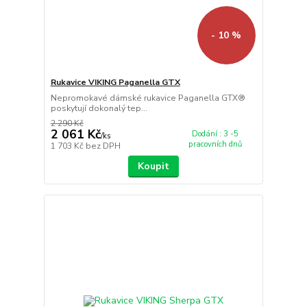
- 10 %
Rukavice VIKING Paganella GTX
Nepromokavé dámské rukavice Paganella GTX®
poskytují dokonalý tep...
2 290 Kč
2 061 Kč
Dodání : 3 -5
/
ks
pracovních dnů
1 703 Kč
bez DPH
Koupit