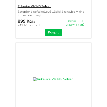
Rukavice VIKING Solven
Zateplené softshellové lyžařské rukavice Viking
Solven disponují ...
899 Kč
Dodání : 3 -5
/
ks
pracovních dnů
743 Kč
bez DPH
Koupit