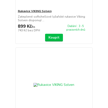
Rukavice VIKING Solven
Zateplené softshellové lyžařské rukavice Viking
Solven disponují ...
899 Kč
Dodání : 3 -5
/
ks
pracovních dnů
743 Kč
bez DPH
Koupit