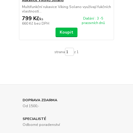
Multifunkční rukavice Viking Solano využívají fukčních
vlastností...
799 Kč
Dodání : 3 -5
/
ks
pracovních dnů
660 Kč
bez DPH
Koupit
strana
z 1
DOPRAVA ZDARMA
Od 1500,-
SPECIALISTÉ
Odborné poradenství