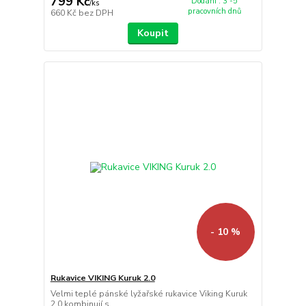
799 Kč
Dodání : 3 -5
/
ks
pracovních dnů
660 Kč
bez DPH
Koupit
- 10 %
Rukavice VIKING Kuruk 2.0
Velmi teplé pánské lyžařské rukavice Viking Kuruk
2.0 kombinují s...