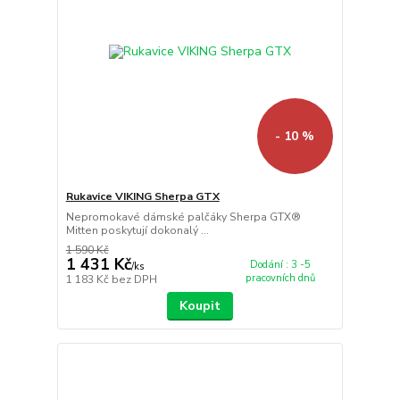
- 10 %
Rukavice VIKING Sherpa GTX
Nepromokavé dámské palčáky Sherpa GTX®
Mitten poskytují dokonalý ...
1 590 Kč
1 431 Kč
Dodání : 3 -5
/
ks
pracovních dnů
1 183 Kč
bez DPH
Koupit