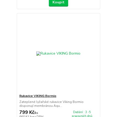
Koupit
Rukavice VIKING Bormio
Zateplené lyžařské rukavice Viking Bormio
disponují membránou Aqu...
799 Kč
Dodání : 3 -5
/
ks
pracovních dnů
660 Kč
bez DPH