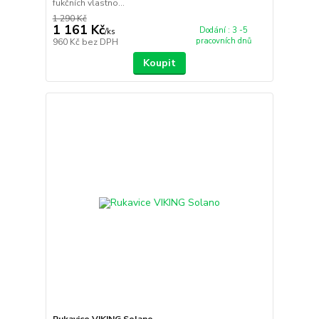
fukčních vlastno...
1 290 Kč
1 161 Kč
Dodání : 3 -5
/
ks
pracovních dnů
960 Kč
bez DPH
Koupit
Rukavice VIKING Solano