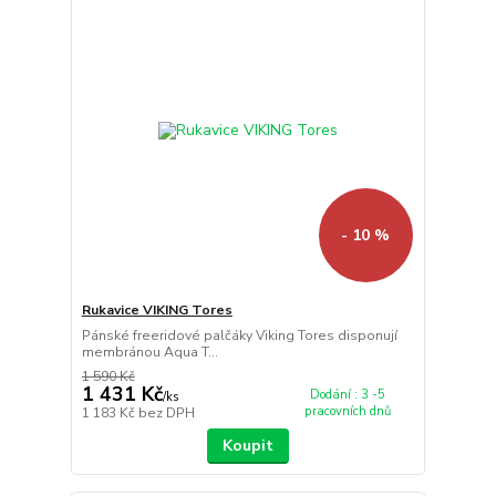
- 10 %
Rukavice VIKING Tores
Pánské freeridové palčáky Viking Tores disponují
membránou Aqua T...
1 590 Kč
1 431 Kč
Dodání : 3 -5
/
ks
pracovních dnů
1 183 Kč
bez DPH
Koupit