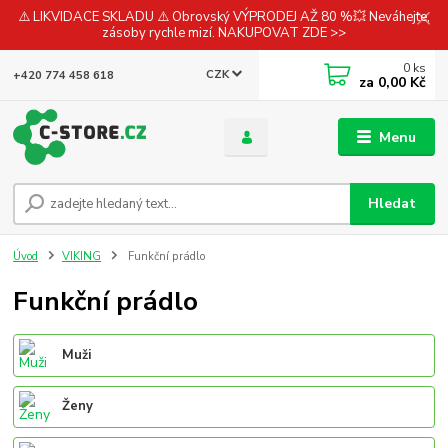
⚠️ LIKVIDACE SKLADU ⚠️ Obrovský VÝPRODEJ AŽ 80 %💥 Neváhejte,
zásoby rychle mizí. NAKUPOVAT ZDE >>
0
ks
CZK
+420 774 458 618
za
0,00 Kč
Menu
Hledat
Úvod
VIKING
Funkční prádlo
Funkční prádlo
Muži
Ženy