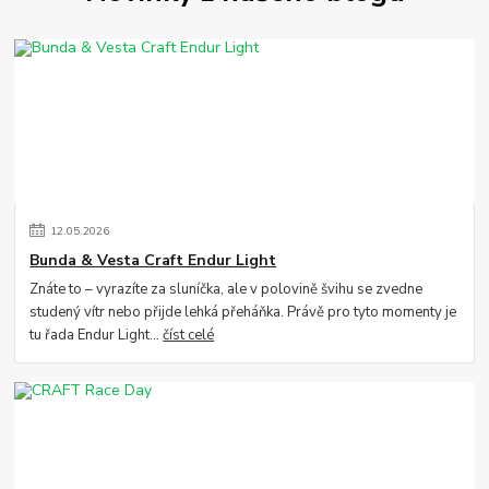
12
.
05
.
2026
Bunda & Vesta Craft Endur Light
Znáte to – vyrazíte za sluníčka, ale v polovině švihu se zvedne
studený vítr nebo přijde lehká přeháňka. Právě pro tyto momenty je
tu řada Endur Light...
číst celé