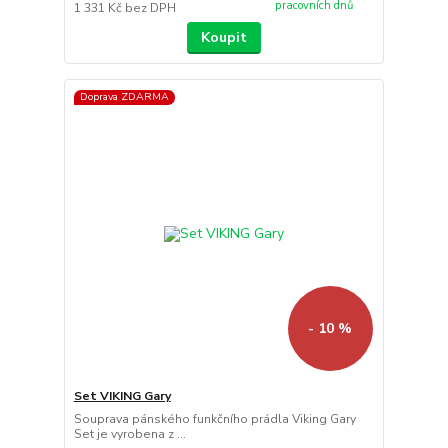
pracovních dnů
1 331 Kč
bez DPH
Koupit
Doprava ZDARMA
- 10 %
Set VIKING Gary
Souprava pánského funkčního prádla Viking Gary
Set je vyrobena z ...