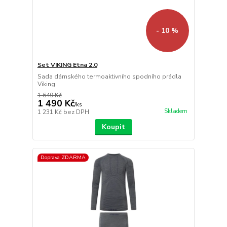
- 10 %
Set VIKING Etna 2.0
Sada dámského termoaktivního spodního prádla
Viking
1 649 Kč
1 490 Kč
/
ks
Skladem
1 231 Kč
bez DPH
Koupit
Doprava ZDARMA