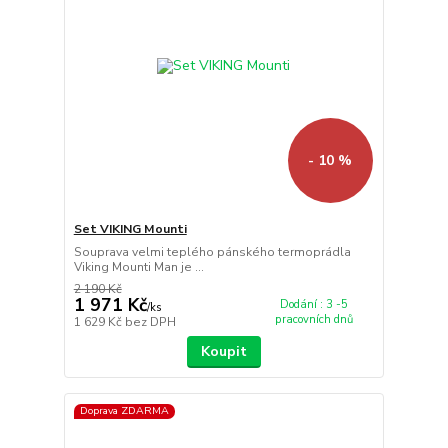
- 10 %
Set VIKING Mounti
Souprava velmi teplého pánského termoprádla
Viking Mounti Man je ...
2 190 Kč
1 971 Kč
Dodání : 3 -5
/
ks
pracovních dnů
1 629 Kč
bez DPH
Koupit
Doprava ZDARMA