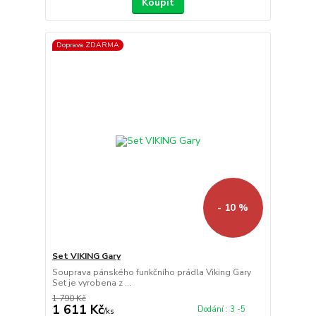
Koupit
Doprava ZDARMA
- 10 %
Set VIKING Gary
Souprava pánského funkčního prádla Viking Gary
Set je vyrobena z ...
1 790 Kč
1 611 Kč
Dodání : 3 -5
/
ks