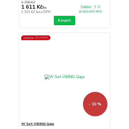
1 790 Kč
1 611 Kč
Dodání : 3 -5
/
ks
pracovních dnů
1 331 Kč
bez DPH
Koupit
Doprava ZDARMA
- 10 %
W Set VIKING Gaja