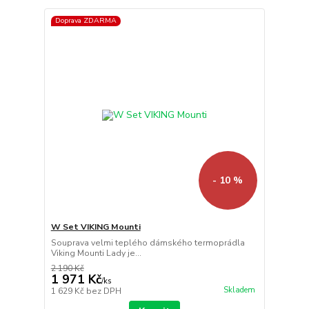
Doprava ZDARMA
- 10 %
W Set VIKING Mounti
Souprava velmi teplého dámského termoprádla
Viking Mounti Lady je...
2 190 Kč
1 971 Kč
/
ks
Skladem
1 629 Kč
bez DPH