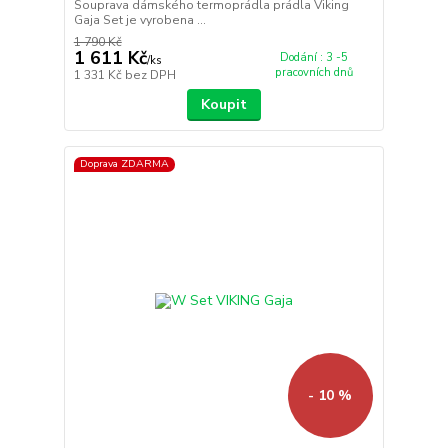
Souprava dámského termoprádla prádla Viking
Gaja Set je vyrobena ...
1 790 Kč
1 611 Kč
Dodání : 3 -5
/
ks
pracovních dnů
1 331 Kč
bez DPH
Koupit
Doprava ZDARMA
- 10 %