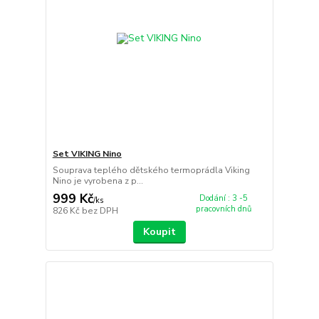
Set VIKING Nino
Souprava teplého dětského termoprádla Viking
Nino je vyrobena z p...
999 Kč
Dodání : 3 -5
/
ks
pracovních dnů
826 Kč
bez DPH
Koupit