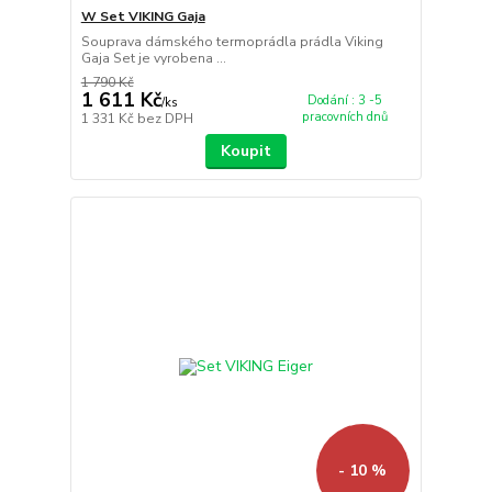
W Set VIKING Gaja
Souprava dámského termoprádla prádla Viking
Gaja Set je vyrobena ...
1 790 Kč
1 611 Kč
Dodání : 3 -5
/
ks
pracovních dnů
1 331 Kč
bez DPH
Koupit
- 10 %