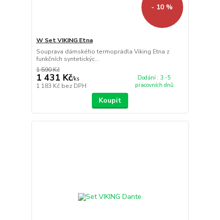
- 10 %
W Set VIKING Etna
Souprava dámského termoprádla Viking Etna z
funkčních syntetickýc...
1 590 Kč
1 431 Kč
Dodání : 3 -5
/
ks
pracovních dnů
1 183 Kč
bez DPH
Koupit