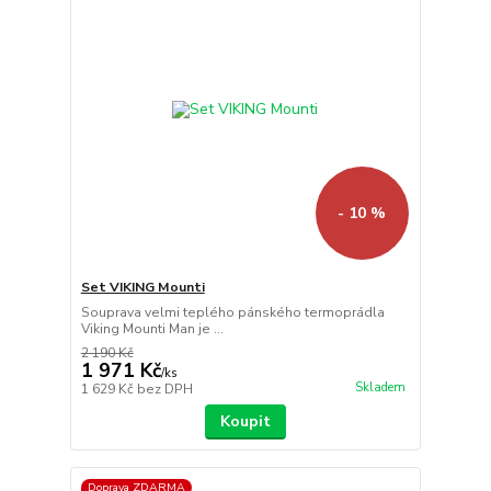
- 10 %
Set VIKING Mounti
Souprava velmi teplého pánského termoprádla
Viking Mounti Man je ...
2 190 Kč
1 971 Kč
/
ks
Skladem
1 629 Kč
bez DPH
Koupit
Doprava ZDARMA