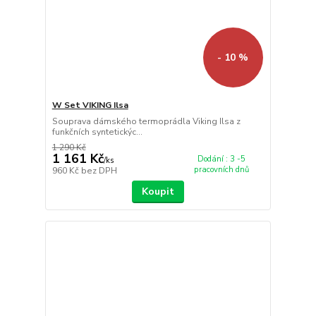
- 10 %
W Set VIKING Ilsa
Souprava dámského termoprádla Viking Ilsa z
funkčních syntetickýc...
1 290 Kč
1 161 Kč
Dodání : 3 -5
/
ks
pracovních dnů
960 Kč
bez DPH
Koupit