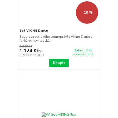
- 10 %
Set VIKING Dante
Souprava pánského termoprádla Viking Dante z
funkčních syntetický...
1 249 Kč
1 124 Kč
Dodání : 3 -5
/
ks
pracovních dnů
929 Kč
bez DPH
Koupit