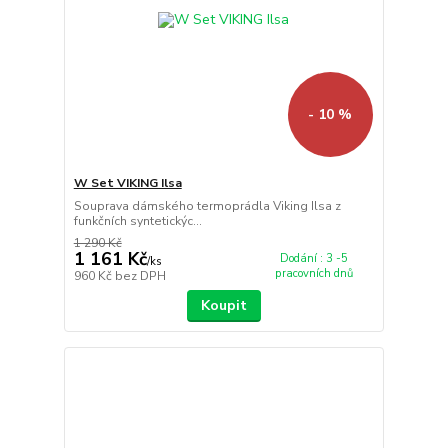
- 10 %
W Set VIKING Ilsa
Souprava dámského termoprádla Viking Ilsa z
funkčních syntetickýc...
1 290 Kč
1 161 Kč
Dodání : 3 -5
/
ks
pracovních dnů
960 Kč
bez DPH
Koupit