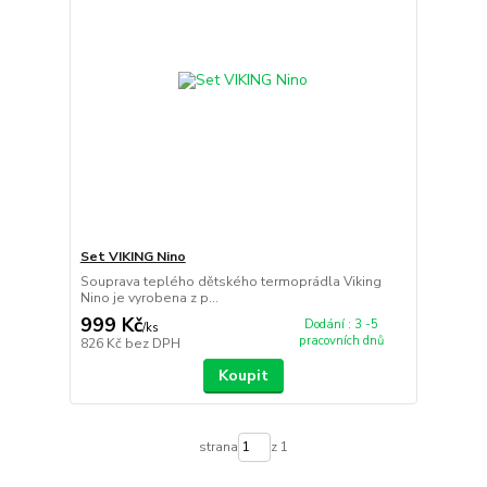
Set VIKING Nino
Souprava teplého dětského termoprádla Viking
Nino je vyrobena z p...
999 Kč
Dodání : 3 -5
/
ks
pracovních dnů
826 Kč
bez DPH
Koupit
strana
z 1