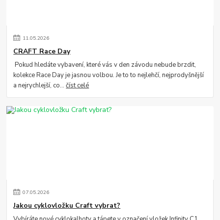
11
.
05
.
2026
CRAFT Race Day
Pokud hledáte vybavení, které vás v den závodu nebude brzdit,
kolekce Race Day je jasnou volbou. Je to to nejlehčí, nejprodyšnější
a nejrychlejší, co...
číst celé
07
.
05
.
2026
Jakou cyklovložku Craft vybrat?
Vybíráte nové cyklokalhoty a tápete v označení vložek Infinity C1,