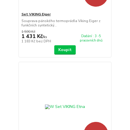
Set VIKING Eiger
Souprava pánského termoprádla Viking Eiger z
funkčních syntetický...
1 590 Kč
1 431 Kč
Dodání : 3 -5
/
ks
pracovních dnů
1 183 Kč
bez DPH
Koupit