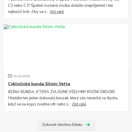
C2 nebo C3? Špatně zvolená vložka dokáže znepříjemnit i ten
nejhezčí švih. Aby se v...
číst celé
09
.
04
.
2026
Cyklistická bunda Silvini Vetta
JEDNA BUNDA, KTERÁ ZVLÁDNE VŠECHNY ROČNÍ OBDOBÍ
Hledáte ten jeden dokonalý kousek, který vás nenechá ve štychu,
když se na kopci zvedne vítr nebo s...
číst celé
Zobrazit všechny články