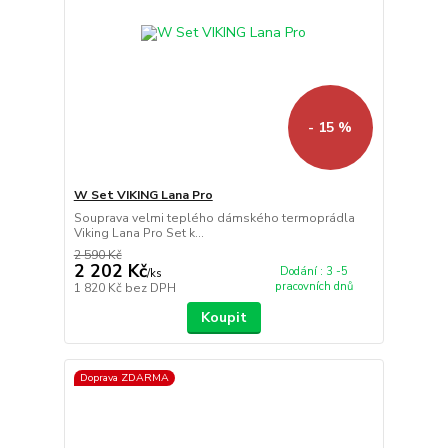
- 15 %
W Set VIKING Lana Pro
Souprava velmi teplého dámského termoprádla
Viking Lana Pro Set k...
2 590 Kč
2 202 Kč
Dodání : 3 -5
/
ks
pracovních dnů
1 820 Kč
bez DPH
Koupit
Doprava ZDARMA