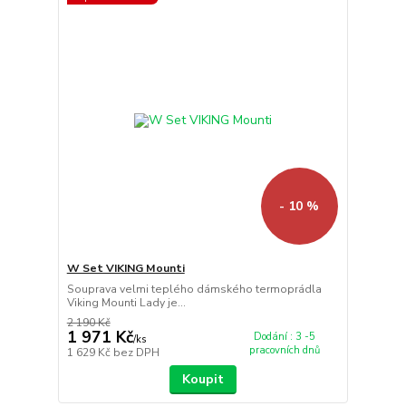
- 10 %
W Set VIKING Mounti
Souprava velmi teplého dámského termoprádla
Viking Mounti Lady je...
2 190 Kč
1 971 Kč
Dodání : 3 -5
/
ks
pracovních dnů
1 629 Kč
bez DPH
Koupit