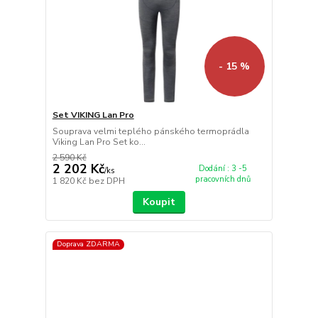
- 15 %
Set VIKING Lan Pro
Souprava velmi teplého pánského termoprádla
Viking Lan Pro Set ko...
2 590 Kč
2 202 Kč
Dodání : 3 -5
/
ks
pracovních dnů
1 820 Kč
bez DPH
Koupit
Doprava ZDARMA