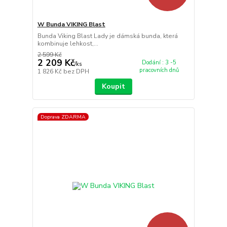
W Bunda VIKING Blast
Bunda Viking Blast Lady je dámská bunda, která
kombinuje lehkost,...
2 599 Kč
2 209 Kč
Dodání : 3 -5
/
ks
pracovních dnů
1 826 Kč
bez DPH
Koupit
Doprava ZDARMA