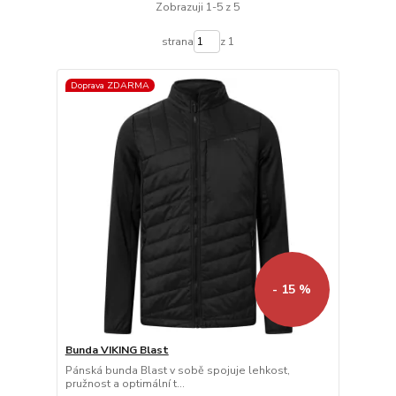
Zobrazuji 1-5 z 5
strana
z 1
Doprava ZDARMA
- 15 %
Bunda VIKING Blast
Pánská bunda Blast v sobě spojuje lehkost,
pružnost a optimální t...