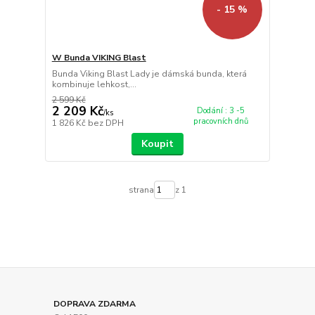
- 15 %
W Bunda VIKING Blast
Bunda Viking Blast Lady je dámská bunda, která
kombinuje lehkost,...
2 599 Kč
2 209 Kč
Dodání : 3 -5
/
ks
pracovních dnů
1 826 Kč
bez DPH
Koupit
strana
z 1
DOPRAVA ZDARMA