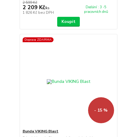
2 599 Kč
2 209 Kč
Dodání : 3 -5
/
ks
pracovních dnů
1 826 Kč
bez DPH
Koupit
Doprava ZDARMA
- 15 %
Bunda VIKING Blast