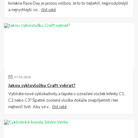
kolekce Race Day je jasnou volbou. Je to to nejlehčí, nejprodyšnější
a nejrychlejší, co...
číst celé
07
.
05
.
2026
Jakou cyklovložku Craft vybrat?
Vybíráte nové cyklokalhoty a tápete v označení vložek Infinity C1,
C2 nebo C3? Špatně zvolená vložka dokáže znepříjemnit i ten
nejhezčí švih. Aby se v...
číst celé