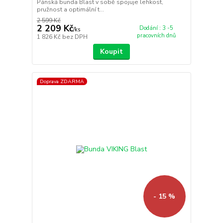
Pánská bunda Blast v sobě spojuje lehkost,
pružnost a optimální t...
2 599 Kč
2 209 Kč
Dodání : 3 -5
/
ks
pracovních dnů
1 826 Kč
bez DPH
Koupit
Doprava ZDARMA
- 15 %