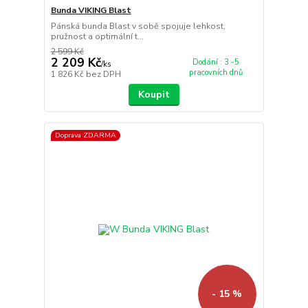
Bunda VIKING Blast
Pánská bunda Blast v sobě spojuje lehkost,
pružnost a optimální t...
2 599 Kč
2 209 Kč
Dodání : 3 -5
/
ks
pracovních dnů
1 826 Kč
bez DPH
Koupit
Doprava ZDARMA
- 15 %