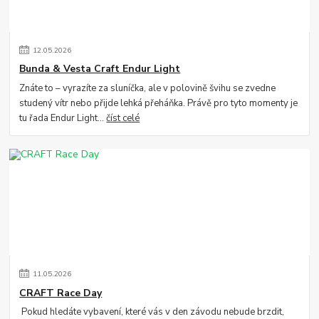
12
.
05
.
2026
Bunda & Vesta Craft Endur Light
Znáte to – vyrazíte za sluníčka, ale v polovině švihu se zvedne
studený vítr nebo přijde lehká přeháňka. Právě pro tyto momenty je
tu řada Endur Light...
číst celé
11
.
05
.
2026
CRAFT Race Day
Pokud hledáte vybavení, které vás v den závodu nebude brzdit,