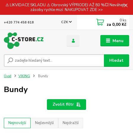
⚠️ LIKVIDACE SKLADU ⚠️ Obrovský VÝPRODEJ AŽ 80 %💥 Neváhejte,
zásoby rychle mizí. NAKUPOVAT ZDE >>
0
ks
CZK
+420 774 458 618
za
0,00 Kč
Menu
Hledat
Úvod
VIKING
Bundy
Bundy
Zvolit filtr
Nejnovější
Nejlevnější
Nejdražší