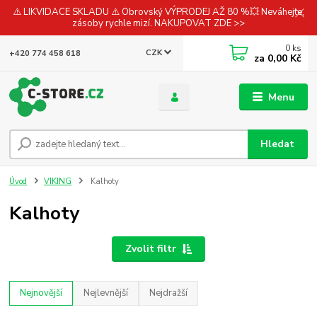
⚠️ LIKVIDACE SKLADU ⚠️ Obrovský VÝPRODEJ AŽ 80 %💥 Neváhejte,
zásoby rychle mizí. NAKUPOVAT ZDE >>
0
ks
CZK
+420 774 458 618
za
0,00 Kč
Menu
Hledat
Úvod
VIKING
Kalhoty
Kalhoty
Zvolit filtr
Nejnovější
Nejlevnější
Nejdražší