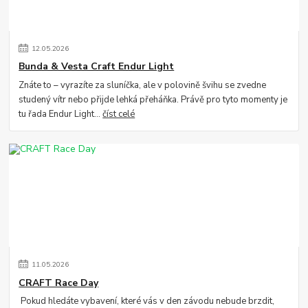
12
.
05
.
2026
Bunda & Vesta Craft Endur Light
Znáte to – vyrazíte za sluníčka, ale v polovině švihu se zvedne
studený vítr nebo přijde lehká přeháňka. Právě pro tyto momenty je
tu řada Endur Light...
číst celé
11
.
05
.
2026
CRAFT Race Day
Pokud hledáte vybavení, které vás v den závodu nebude brzdit,