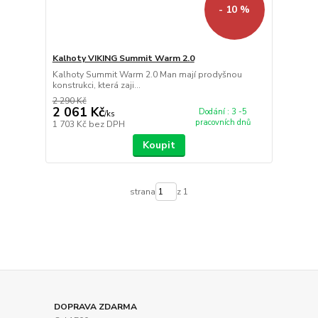
- 10 %
Kalhoty VIKING Summit Warm 2.0
Kalhoty Summit Warm 2.0 Man mají prodyšnou
konstrukci, která zaji...
2 290 Kč
2 061 Kč
Dodání : 3 -5
/
ks
pracovních dnů
1 703 Kč
bez DPH
Koupit
strana
z 1
DOPRAVA ZDARMA