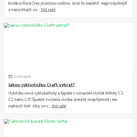
kolekce Race Day je jasnou volbou. Je to to nejlehčí, nejprodyšnější
a nejrychlejší, co...
číst celé
07
.
05
.
2026
Jakou cyklovložku Craft vybrat?
Vybíráte nové cyklokalhoty a tápete v označení vložek Infinity C1,
C2 nebo C3? Špatně zvolená vložka dokáže znepříjemnit i ten
nejhezčí švih. Aby se v...
číst celé