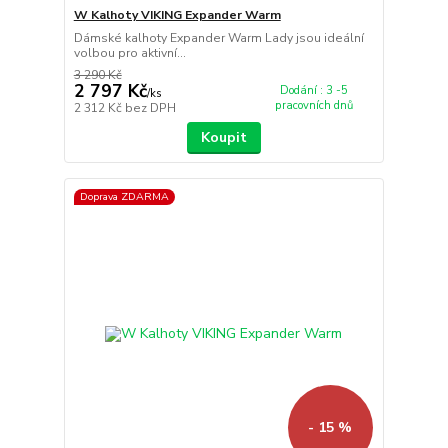
W Kalhoty VIKING Expander Warm
Dámské kalhoty Expander Warm Lady jsou ideální
volbou pro aktivní...
3 290 Kč
2 797 Kč
Dodání : 3 -5
/
ks
pracovních dnů
2 312 Kč
bez DPH
Koupit
Doprava ZDARMA
- 15 %