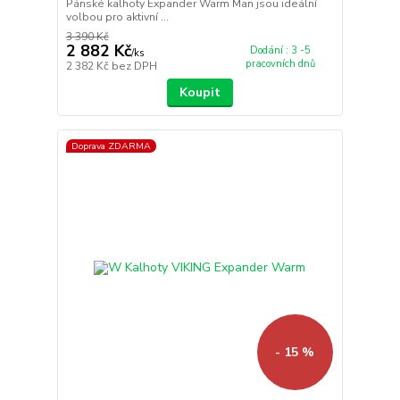
Pánské kalhoty Expander Warm Man jsou ideální
volbou pro aktivní ...
3 390 Kč
2 882 Kč
Dodání : 3 -5
/
ks
pracovních dnů
2 382 Kč
bez DPH
Koupit
Doprava ZDARMA
- 15 %