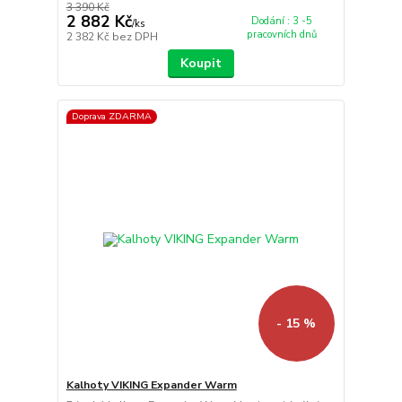
3 390 Kč
2 882 Kč
Dodání : 3 -5
/
ks
pracovních dnů
2 382 Kč
bez DPH
Koupit
Doprava ZDARMA
- 15 %
Kalhoty VIKING Expander Warm