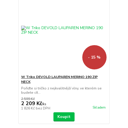
- 15 %
W Triko DEVOLD LAUPAREN MERINO 190 ZIP
NECK
Pořiďte si tričko z nejkvalitnější vlny, ve kterém se
budete cít...
2 599 Kč
2 209 Kč
/
ks
Skladem
1 826 Kč
bez DPH
Koupit