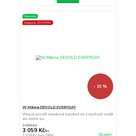
Novinka
Doprava ZDARMA
- 15 %
W Mikina DEVOLD EVERYDAY
Vlna je prostě návyková a pokud se jí nechceš vzdát
ani mimo ou...
3 599 Kč
3 059 Kč
/
ks
Skladem
2 528 Kč
bez DPH