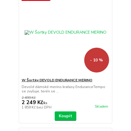
- 10 %
W Šortky DEVOLD ENDURANCE MERINO
Devold dámské merino kraťasy EnduranceTempo
se zvyšuje, terén se ...
2 499 Kč
2 249 Kč
/
ks
Skladem
1 859 Kč
bez DPH
Koupit