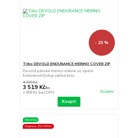
- 20 %
Triko DEVOLD ENDURANCE MERINO COVER ZIP
Devold pánská merino mikina se zipem
EnduranceVýstup začíná brzy ...
4 399 Kč
3 519 Kč
/
ks
Skladem
2 908 Kč
bez DPH
Koupit
Novinka
Doprava ZDARMA