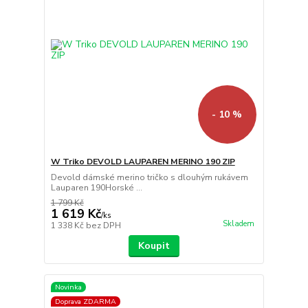
- 10 %
W Triko DEVOLD LAUPAREN MERINO 190 ZIP
Devold dámské merino tričko s dlouhým rukávem
Lauparen 190Horské ...
1 799 Kč
1 619 Kč
/
ks
Skladem
1 338 Kč
bez DPH
Koupit
Novinka
Doprava ZDARMA