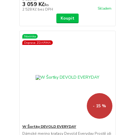
3 059 Kč
/
ks
Skladem
2 528 Kč
bez DPH
Koupit
Novinka
Doprava ZDARMA
- 15 %
W Šortky DEVOLD EVERYDAY
Dámské merino kraťasy Devold Everyday Prostě jdi