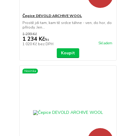
Čepice DEVOLD ARCHIVE WOOL
Prostě jdi tam, kam tě srdce táhne - ven, do hor, do
přírody. Jen...
1 299 Kč
1 234 Kč
/
ks
Skladem
1 020 Kč
bez DPH
Koupit
Novinka