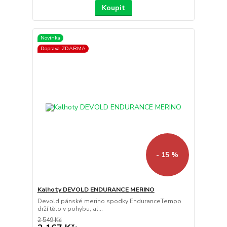
Koupit
Novinka
Doprava ZDARMA
- 15 %
Kalhoty DEVOLD ENDURANCE MERINO
Devold pánské merino spodky EnduranceTempo
drží tělo v pohybu, al...
2 549 Kč