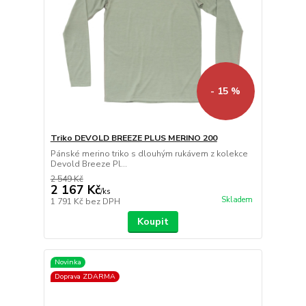
- 15 %
Triko DEVOLD BREEZE PLUS MERINO 200
Pánské merino triko s dlouhým rukávem z kolekce
Devold Breeze Pl...
2 549 Kč
2 167 Kč
/
ks
Skladem
1 791 Kč
bez DPH
Koupit
Novinka
Doprava ZDARMA