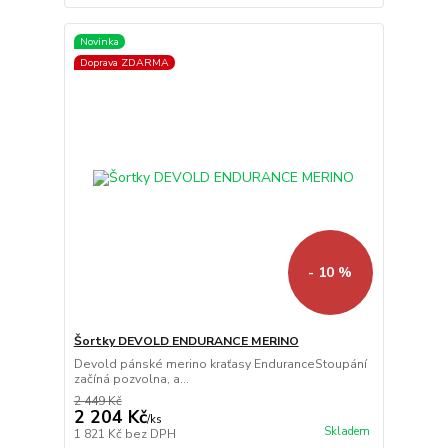
Novinka
Doprava ZDARMA
- 10 %
Šortky DEVOLD ENDURANCE MERINO
Devold pánské merino kraťasy EnduranceStoupání
začíná pozvolna, a...
2 449 Kč
2 204 Kč
/
ks
Skladem
1 821 Kč
bez DPH