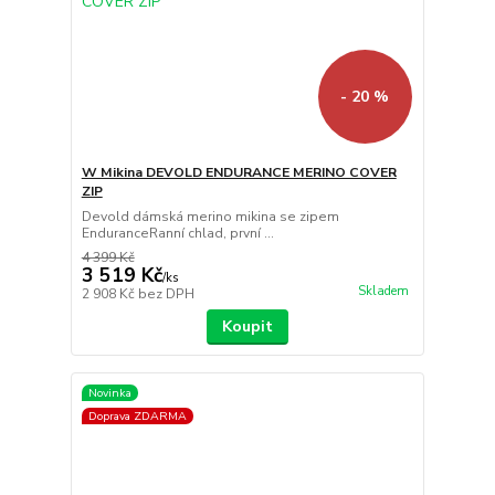
- 20 %
W Mikina DEVOLD ENDURANCE MERINO COVER
ZIP
Devold dámská merino mikina se zipem
EnduranceRanní chlad, první ...
4 399 Kč
3 519 Kč
/
ks
Skladem
2 908 Kč
bez DPH
Koupit
Novinka
Doprava ZDARMA