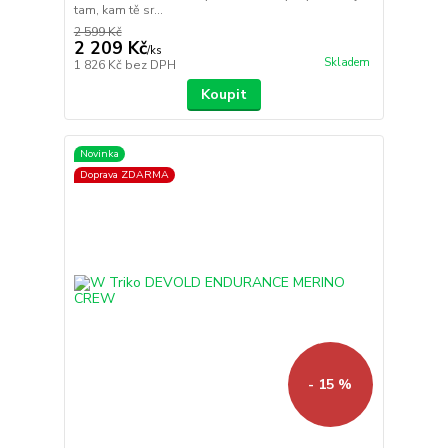
tam, kam tě sr...
2 599 Kč
2 209 Kč
/
ks
Skladem
1 826 Kč
bez DPH
Koupit
Novinka
Doprava ZDARMA
- 15 %