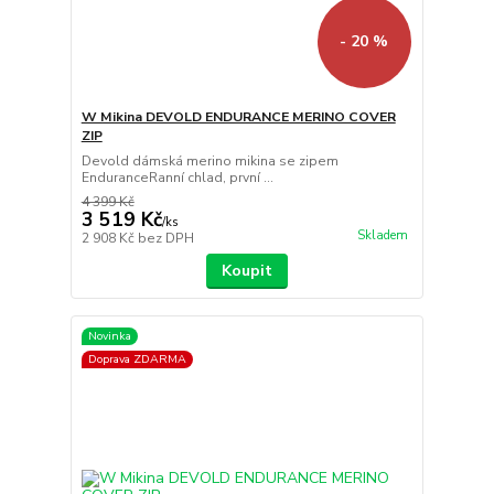
- 20 %
W Mikina DEVOLD ENDURANCE MERINO COVER
ZIP
Devold dámská merino mikina se zipem
EnduranceRanní chlad, první ...
4 399 Kč
3 519 Kč
/
ks
Skladem
2 908 Kč
bez DPH
Koupit
Novinka
Doprava ZDARMA