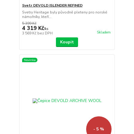
Svetr DEVOLD ISLENDER REFINED
Svetry Heritage byly původně pleteny pro norské
námořníky, kteří...
5 399 Kč
4 319 Kč
/
ks
Skladem
3 569 Kč
bez DPH
Koupit
Novinka
- 5 %