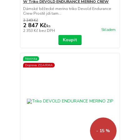
W Triko DEVOLD ENDURANCE MERINO CREW
Dámské běžecké merino triko Devold Endurance
Crew Prostě jdi tam...
3 349 Kč
2 847 Kč
/
ks
Skladem
2 353 Kč
bez DPH
Koupit
Novinka
Doprava ZDARMA
- 15 %