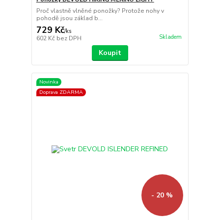
Proč vlastně vlněné ponožky? Protože nohy v
pohodě jsou základ b...
729 Kč
/
ks
Skladem
602 Kč
bez DPH
Koupit
Novinka
Doprava ZDARMA
- 20 %