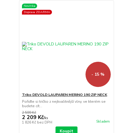
Novinka
Doprava ZDARMA
- 15 %
Triko DEVOLD LAUPAREN MERINO 190 ZIP NECK
Pořiďte si tričko z nejkvalitnější vlny, ve kterém se
budete cít...
2 599 Kč
2 209 Kč
/
ks
Skladem
1 826 Kč
bez DPH
Koupit