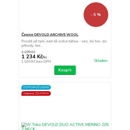
- 5 %
Čepice DEVOLD ARCHIVE WOOL
Prostě jdi tam, kam tě srdce táhne - ven, do hor, do
přírody. Jen...
1 299 Kč
1 234 Kč
/
ks
Skladem
1 020 Kč
bez DPH
Koupit
DOPORUČUJEME
Doprava ZDARMA