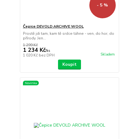
- 5 %
Čepice DEVOLD ARCHIVE WOOL
Prostě jdi tam, kam tě srdce táhne - ven, do hor, do
přírody. Jen...
1 299 Kč
1 234 Kč
/
ks
Skladem
1 020 Kč
bez DPH
Koupit
Novinka