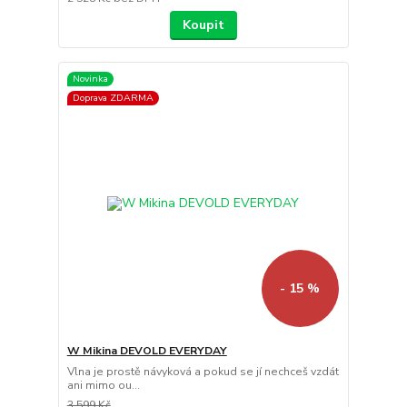
Koupit
Novinka
Doprava ZDARMA
- 15 %
W Mikina DEVOLD EVERYDAY
Vlna je prostě návyková a pokud se jí nechceš vzdát
ani mimo ou...
3 599 Kč