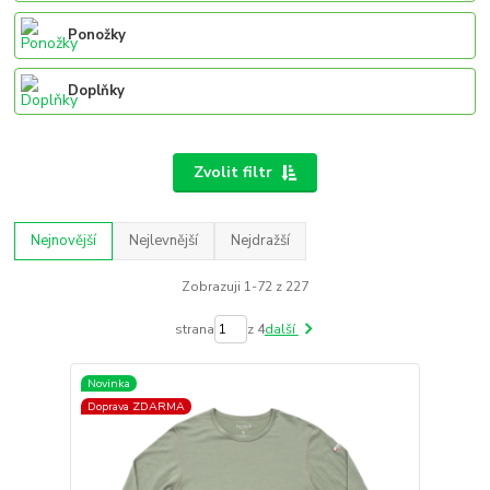
Ponožky
Doplňky
Zvolit filtr
Nejnovější
Nejlevnější
Nejdražší
Zobrazuji 1-72 z 227
strana
z 4
další
Novinka
Doprava ZDARMA