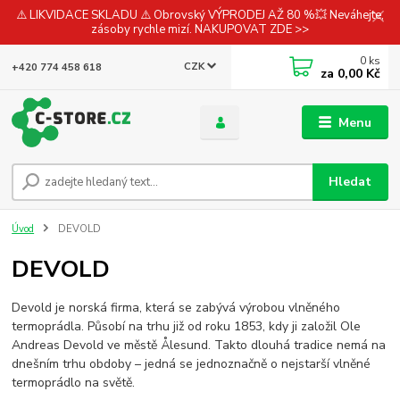
⚠️ LIKVIDACE SKLADU ⚠️ Obrovský VÝPRODEJ AŽ 80 %💥 Neváhejte,
zásoby rychle mizí. NAKUPOVAT ZDE >>
0
ks
CZK
+420 774 458 618
za
0,00 Kč
Menu
Hledat
Úvod
DEVOLD
DEVOLD
Devold je norská firma, která se zabývá výrobou vlněného
termoprádla. Působí na trhu již od roku 1853, kdy ji založil Ole
Andreas Devold ve městě Ålesund. Takto dlouhá tradice nemá na
dnešním trhu obdoby – jedná se jednoznačně o nejstarší vlněné
termoprádlo na světě.