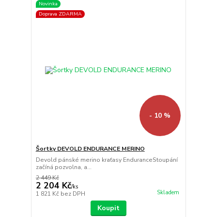
Novinka
Doprava ZDARMA
- 10 %
Šortky DEVOLD ENDURANCE MERINO
Devold pánské merino kraťasy EnduranceStoupání
začíná pozvolna, a...
2 449 Kč
2 204 Kč
/
ks
Skladem
1 821 Kč
bez DPH
Koupit