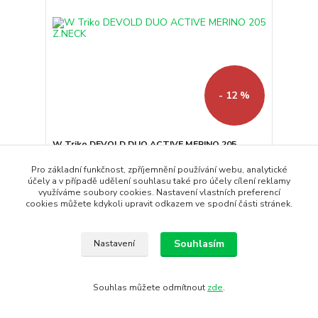
- 12 %
W Triko DEVOLD DUO ACTIVE MERINO 205
Z.NECK
Pro základní funkčnost, zpříjemnění používání webu, analytické
ABSOLUTNĚ DOKONALÁ DVOUVRSTVÁ
účely a v případě udělení souhlasu také pro účely cílení reklamy
KONSTRUKCE. Špičkové sportovní výk...
využíváme soubory cookies. Nastavení vlastních preferencí
2 349 Kč
cookies můžete kdykoli upravit odkazem ve spodní části stránek.
2 067 Kč
/
ks
Skladem
1 708 Kč
bez DPH
Koupit
Souhlasím
Nastavení
DOPORUČUJEME
Souhlas můžete odmítnout
zde
.
Doprava ZDARMA