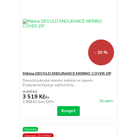
- 20 %
Mikina DEVOLD ENDURANCE MERINO COVER ZIP
Devold pánská merino mikina se zipem
EnduranceVýstup začíná brzy ...
4 399 Kč
3 519 Kč
/
ks
Skladem
2 908 Kč
bez DPH
Koupit
Novinka
Doprava ZDARMA