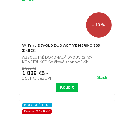
- 10 %
W Triko DEVOLD DUO ACTIVE MERINO 205
Z.NECK
ABSOLUTNĚ DOKONALÁ DVOUVRSTVÁ
KONSTRUKCE. Špičkové sportovní výk...
2 099 Kč
1 889 Kč
/
ks
Skladem
1 561 Kč
bez DPH
Koupit
DOPORUČUJEME
Doprava ZDARMA