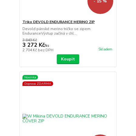
- 15 %
Triko DEVOLD ENDURANCE MERINO ZIP
Devold pánské merino tričko se zipem
EnduranceVýstup začíná v chl...
3 849 Kč
3 272 Kč
/
ks
Skladem
2 704 Kč
bez DPH
Koupit
Novinka
Doprava ZDARMA