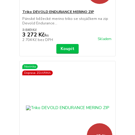
Triko DEVOLD ENDURANCE MERINO ZIP
Pánské běžecké merino triko se stojáčkem na zip
Devold Endurance...
3 849 Kč
3 272 Kč
/
ks
Skladem
2 704 Kč
bez DPH
Koupit
Novinka
Doprava ZDARMA