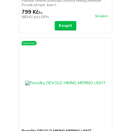
Pánské vlněné ponožky Devold Hiking Medium
Prostě jdi tam, kam t...
799 Kč
/
ks
Skladem
660 Kč
bez DPH
Koupit
Novinka
Ponožky DEVOLD HIKING MERINO LIGHT