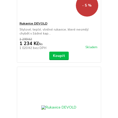
- 5 %
Rukavice DEVOLD
Stylové, teplé, vlněné rukavice, které nesmějí
chybět v žádné kap...
1 299 Kč
1 234 Kč
/
ks
Skladem
1 020 Kč
bez DPH
Koupit