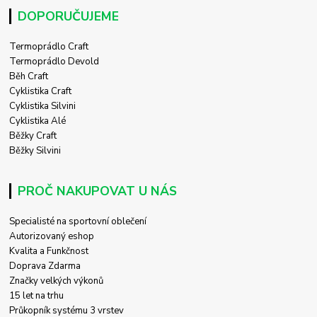
DOPORUČUJEME
Termoprádlo Craft
Termoprádlo Devold
Běh Craft
Cyklistika Craft
Cyklistika Silvini
Cyklistika Alé
Běžky Craft
Běžky Silvini
PROČ NAKUPOVAT U NÁS
Specialisté na sportovní oblečení
Autorizovaný eshop
Kvalita a Funkčnost
Doprava Zdarma
Značky velkých výkonů
15 let na trhu
Průkopník systému 3 vrstev