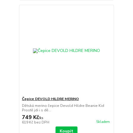
Čepice DEVOLD HILDRE MERINO
Dětská merino čepice Devold Hildre Beanie Kid
Prostě jdi i s dě...
749 Kč
/
ks
Skladem
619 Kč
bez DPH
Koupit