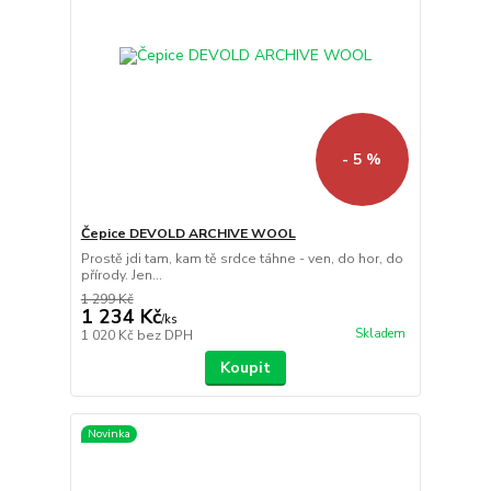
- 5 %
Čepice DEVOLD ARCHIVE WOOL
Prostě jdi tam, kam tě srdce táhne - ven, do hor, do
přírody. Jen...
1 299 Kč
1 234 Kč
/
ks
Skladem
1 020 Kč
bez DPH
Koupit
Novinka