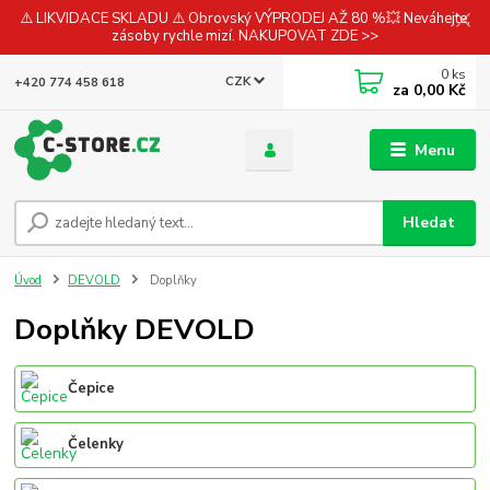
⚠️ LIKVIDACE SKLADU ⚠️ Obrovský VÝPRODEJ AŽ 80 %💥 Neváhejte,
zásoby rychle mizí. NAKUPOVAT ZDE >>
0
ks
CZK
+420 774 458 618
za
0,00 Kč
Menu
Hledat
Úvod
DEVOLD
Doplňky
Doplňky DEVOLD
Čepice
Čelenky