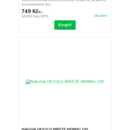
Vlněná čelenka Devold BreezePočasí se za jarních
a podzimních dní...
749 Kč
/
ks
Skladem
619 Kč
bez DPH
Koupit
Nákrčník DEVOLD BREEZE MERINO 150