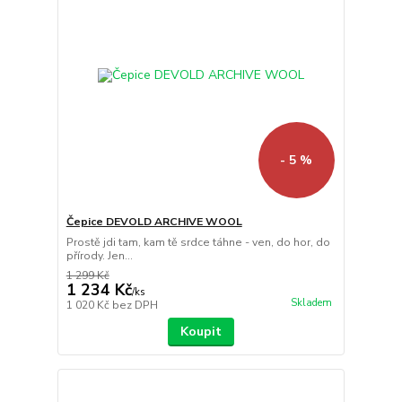
- 5 %
Čepice DEVOLD ARCHIVE WOOL
Prostě jdi tam, kam tě srdce táhne - ven, do hor, do
přírody. Jen...
1 299 Kč
1 234 Kč
/
ks
Skladem
1 020 Kč
bez DPH
Koupit