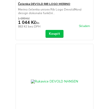
Čelenka DEVOLD RIB LOGO MERINO
Merino čelenka unisex Rib Logo DevoldNový
design dokonale funkční...
1 099 Kč
1 044 Kč
/
ks
Skladem
863 Kč
bez DPH
Koupit