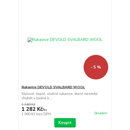
- 5 %
Rukavice DEVOLD SVALBARD WOOL
Stylové, teplé, vlněné rukavice, které nesmějí
chybět v žádné k...
1 349 Kč
1 282 Kč
/
ks
Skladem
1 060 Kč
bez DPH
Koupit