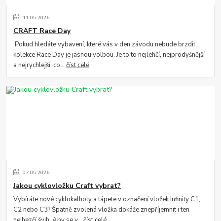
11
.
05
.
2026
CRAFT Race Day
Pokud hledáte vybavení, které vás v den závodu nebude brzdit,
kolekce Race Day je jasnou volbou. Je to to nejlehčí, nejprodyšnější
a nejrychlejší, co...
číst celé
07
.
05
.
2026
Jakou cyklovložku Craft vybrat?
Vybíráte nové cyklokalhoty a tápete v označení vložek Infinity C1,
C2 nebo C3? Špatně zvolená vložka dokáže znepříjemnit i ten
nejhezčí švih. Aby se v...
číst celé