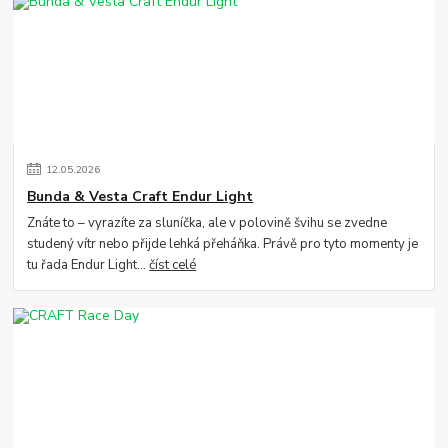
12
.
05
.
2026
Bunda & Vesta Craft Endur Light
Znáte to – vyrazíte za sluníčka, ale v polovině švihu se zvedne
studený vítr nebo přijde lehká přeháňka. Právě pro tyto momenty je
tu řada Endur Light...
číst celé