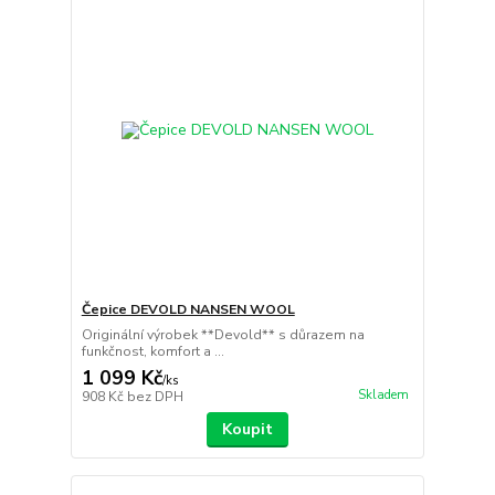
Čepice DEVOLD NANSEN WOOL
Originální výrobek **Devold** s důrazem na
funkčnost, komfort a ...
1 099 Kč
/
ks
Skladem
908 Kč
bez DPH
Koupit