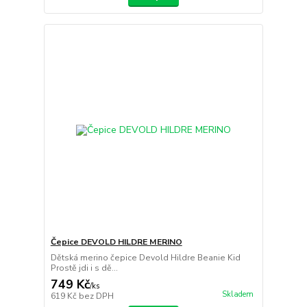
Čepice DEVOLD HILDRE MERINO
Dětská merino čepice Devold Hildre Beanie Kid
Prostě jdi i s dě...
749 Kč
/
ks
Skladem
619 Kč
bez DPH