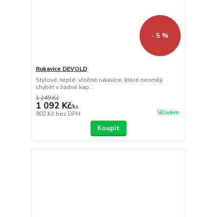
- 5 %
Rukavice DEVOLD
Stylové, teplé, vlněné rukavice, které nesmějí
chybět v žádné kap...
1 149 Kč
1 092 Kč
/
ks
Skladem
902 Kč
bez DPH
Koupit