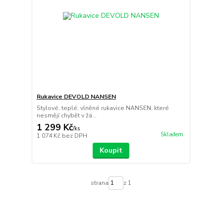
Rukavice DEVOLD NANSEN
Stylové, teplé, vlněné rukavice NANSEN, které
nesmějí chybět v žá...
1 299 Kč
/
ks
Skladem
1 074 Kč
bez DPH
Koupit
strana
z 1