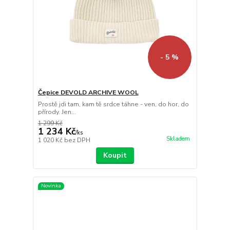
- 5 %
Čepice DEVOLD ARCHIVE WOOL
Prostě jdi tam, kam tě srdce táhne - ven, do hor, do
přírody. Jen...
1 299 Kč
1 234 Kč
/
ks
Skladem
1 020 Kč
bez DPH
Koupit
Novinka