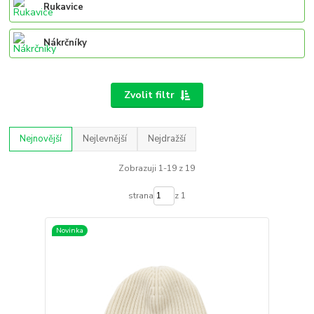
Rukavice
Nákrčníky
Zvolit filtr
Nejnovější
Nejlevnější
Nejdražší
Zobrazuji 1-19 z 19
strana
z 1
Novinka