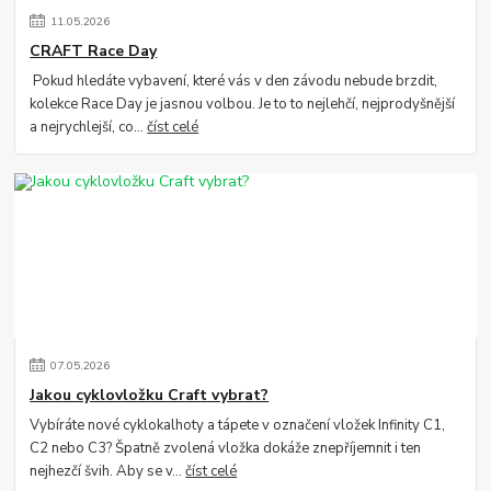
11
.
05
.
2026
CRAFT Race Day
Pokud hledáte vybavení, které vás v den závodu nebude brzdit,
kolekce Race Day je jasnou volbou. Je to to nejlehčí, nejprodyšnější
a nejrychlejší, co...
číst celé
07
.
05
.
2026
Jakou cyklovložku Craft vybrat?
Vybíráte nové cyklokalhoty a tápete v označení vložek Infinity C1,
C2 nebo C3? Špatně zvolená vložka dokáže znepříjemnit i ten
nejhezčí švih. Aby se v...
číst celé