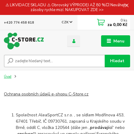
⚠️ LIKVIDACE SKLADU ⚠️ Obrovský VÝPRODEJ AŽ 80 %💥 Neváhejte,
zásoby rychle mizí. NAKUPOVAT ZDE >>
0
ks
CZK
+420 774 458 618
za
0,00 Kč
Menu
Hledat
Úvod
Ochrana osobních údajů e-shopu C-Store.cz
Společnost AleaSportCZ s.r.o. , se sídlem Modřínova 453,
67401 Třebíč, IČ 09730761, zapsaná u Krajského soudu v
Brně, oddíl C, vložka 120544 (dále jen „
prodávající
“ nebo
„
správce“
) zpracovává ve smyslu nařízení Evropského