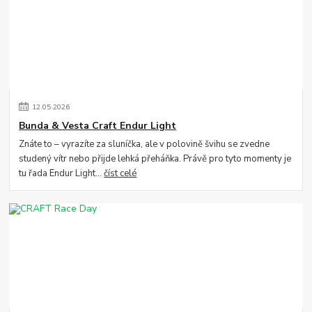
12
.
05
.
2026
Bunda & Vesta Craft Endur Light
Znáte to – vyrazíte za sluníčka, ale v polovině švihu se zvedne
studený vítr nebo přijde lehká přeháňka. Právě pro tyto momenty je
tu řada Endur Light...
číst celé