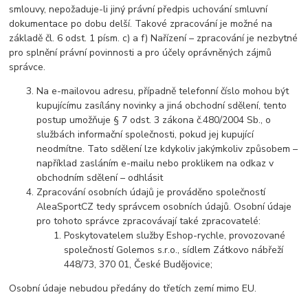
smlouvy, nepožaduje-li jiný právní předpis uchování smluvní
dokumentace po dobu delší. Takové zpracování je možné na
základě čl. 6 odst. 1 písm. c) a f) Nařízení – zpracování je nezbytné
pro splnění právní povinnosti a pro účely oprávněných zájmů
správce.
Na e-mailovou adresu, případně telefonní číslo mohou být
kupujícímu zasílány novinky a jiná obchodní sdělení, tento
postup umožňuje § 7 odst. 3 zákona č.480/2004 Sb., o
službách informační společnosti, pokud jej kupující
neodmítne. Tato sdělení lze kdykoliv jakýmkoliv způsobem –
například zasláním e-mailu nebo proklikem na odkaz v
obchodním sdělení – odhlásit
Zpracování osobních údajů je prováděno společností
AleaSportCZ tedy správcem osobních údajů. Osobní údaje
pro tohoto správce zpracovávají také zpracovatelé:
Poskytovatelem služby Eshop-rychle, provozované
společností Golemos s.r.o., sídlem Zátkovo nábřeží
448/73, 370 01, České Budějovice;
Osobní údaje nebudou předány do třetích zemí mimo EU.