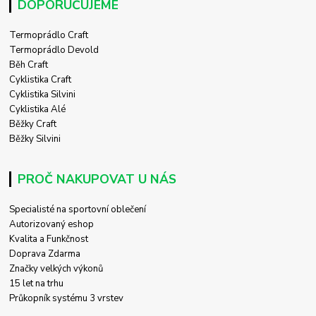
DOPORUČUJEME
Termoprádlo Craft
Termoprádlo Devold
Běh Craft
Cyklistika Craft
Cyklistika Silvini
Cyklistika Alé
Běžky Craft
Běžky Silvini
PROČ NAKUPOVAT U NÁS
Specialisté na sportovní oblečení
Autorizovaný eshop
Kvalita a Funkčnost
Doprava Zdarma
Značky velkých výkonů
15 let na trhu
Průkopník systému 3 vrstev