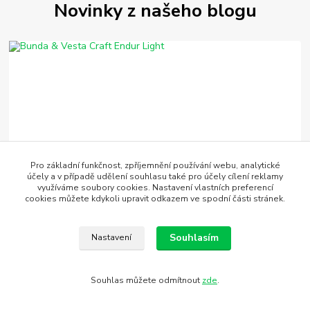
Novinky z našeho blogu
12
.
05
.
2026
Pro základní funkčnost, zpříjemnění používání webu, analytické
účely a v případě udělení souhlasu také pro účely cílení reklamy
Bunda & Vesta Craft Endur Light
využíváme soubory cookies. Nastavení vlastních preferencí
cookies můžete kdykoli upravit odkazem ve spodní části stránek.
Znáte to – vyrazíte za sluníčka, ale v polovině švihu se zvedne
studený vítr nebo přijde lehká přeháňka. Právě pro tyto momenty je
tu řada Endur Light...
číst celé
Souhlasím
Nastavení
Souhlas můžete odmítnout
zde
.