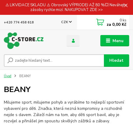
⚠️ LIKVIDACE SKLADU ⚠️ Obrovský VÝPRODEJ AŽ 80 %💥 Neváhejte,
zásoby rychle mizí. NAKUPOVAT ZDE >>
0
ks
CZK
+420 774 458 618
za
0,00 Kč
Menu
Hledat
Úvod
BEANY
BEANY
Milujeme sport, milujeme pohyb a vyrábíme to nejlepší sportovní
vybavení pro děti. Značka, která nezná kompromisy a rozhodně
nejde s davem. Záleží nám na tom, aby děti sport bavil, aby je
rozvíjel a přinášel jim spoustu skvělých zážitků a zábavy.