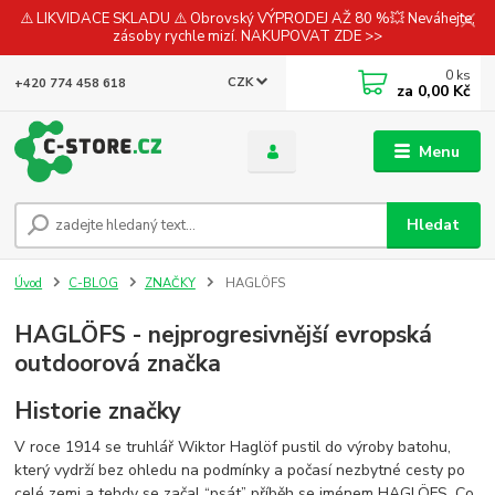
⚠️ LIKVIDACE SKLADU ⚠️ Obrovský VÝPRODEJ AŽ 80 %💥 Neváhejte,
zásoby rychle mizí. NAKUPOVAT ZDE >>
0
ks
CZK
+420 774 458 618
za
0,00 Kč
Menu
Hledat
Úvod
C-BLOG
ZNAČKY
HAGLÖFS
HAGLÖFS - nejprogresivnější evropská
outdoorová značka
Historie značky
V roce 1914 se truhlář Wiktor Haglöf pustil do výroby batohu,
který vydrží bez ohledu na podmínky a počasí nezbytné cesty po
celé zemi a tehdy se začal “psát” příběh se jménem HAGLÖFS. Co