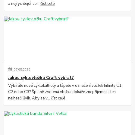
a nejrychlejší, co...
číst celé
07
.
05
.
2026
Jakou cyklovložku Craft vybrat?
Vybíráte nové cyklokalhoty a tápete v označení vložek Infinity C1,
C2 nebo C3? Špatně zvolená vložka dokáže znepříjemnit i ten
nejhezčí švih. Aby se v...
číst celé