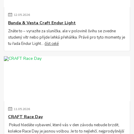
12
.
05
.
2026
Bunda & Vesta Craft Endur Light
Znáte to – vyrazíte za sluníčka, ale v polovině švihu se zvedne
studený vítr nebo přijde lehká přeháňka. Právě pro tyto momenty je
tu řada Endur Light...
číst celé
11
.
05
.
2026
CRAFT Race Day
Pokud hledáte vybavení, které vás v den závodu nebude brzdit,
kolekce Race Day je jasnou volbou. Je to to nejlehčí, nejprodyšnější