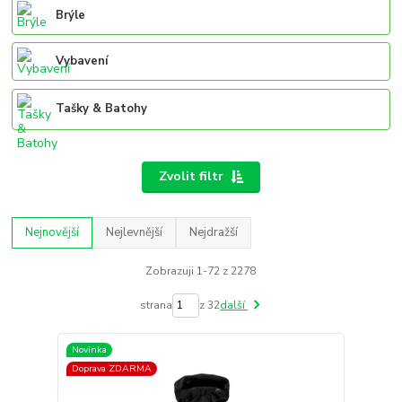
Brýle
Vybavení
Tašky & Batohy
Zvolit filtr
Nejnovější
Nejlevnější
Nejdražší
Zobrazuji 1-72 z 2278
strana
z 32
další
Novinka
Doprava ZDARMA