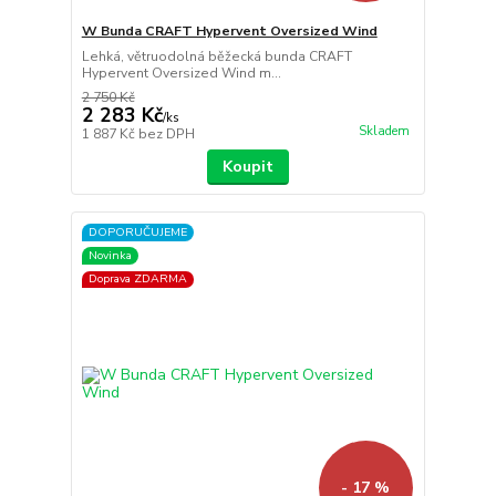
W Bunda CRAFT Hypervent Oversized Wind
Lehká, větruodolná běžecká bunda CRAFT
Hypervent Oversized Wind m...
2 750 Kč
2 283 Kč
/
ks
Skladem
1 887 Kč
bez DPH
Koupit
DOPORUČUJEME
Novinka
Doprava ZDARMA
- 17 %