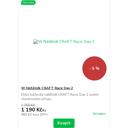
Novinka
- 5 %
W Nátělník CRAFT Race Day 2
Elitní běžecký nátělník CRAFT Race Day 2 svými
vlastnostmi přispí...
1 250 Kč
1 190 Kč
/
ks
Skladem
983 Kč
bez DPH
Koupit