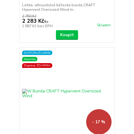
Lehká, větruodolná běžecká bunda CRAFT
Hypervent Oversized Wind m...
2 750 Kč
2 283 Kč
/
ks
Skladem
1 887 Kč
bez DPH
Koupit
DOPORUČUJEME
Novinka
Doprava ZDARMA
- 17 %