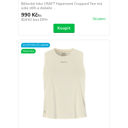
Běžecké triko CRAFT Hypervent Cropped Tee má
úzký střih a dokáže ...
990 Kč
/
ks
Skladem
818 Kč
bez DPH
Koupit
DOPORUČUJEME
Novinka