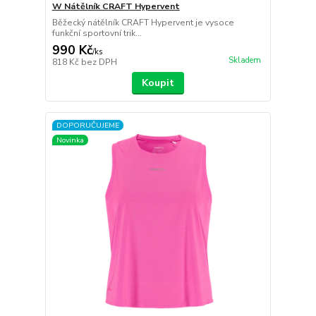
W Nátělník CRAFT Hypervent
Běžecký nátělník CRAFT Hypervent je vysoce
funkční sportovní trik...
990 Kč
/
ks
Skladem
818 Kč
bez DPH
Koupit
DOPORUČUJEME
Novinka