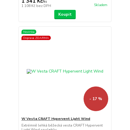
1 341 Kč
/
ks
Skladem
1 108 Kč
bez DPH
Koupit
Novinka
Doprava ZDARMA
- 17 %
W Vesta CRAFT Hypervent Light Wind
Extrémně lehká běžecká vesta CRAFT Hypervent
Light Wind spolehliv...