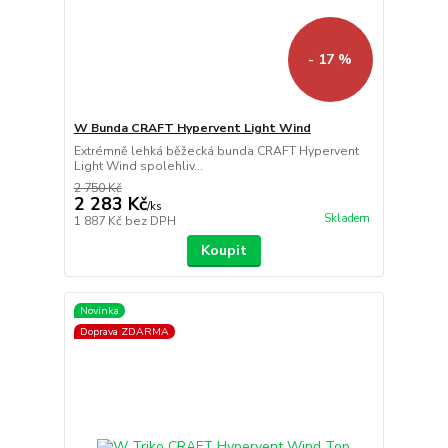
- 17 %
W Bunda CRAFT Hypervent Light Wind
Extrémně lehká běžecká bunda CRAFT Hypervent
Light Wind spolehliv...
2 750 Kč
2 283 Kč
/
ks
Skladem
1 887 Kč
bez DPH
Koupit
Novinka
Doprava ZDARMA