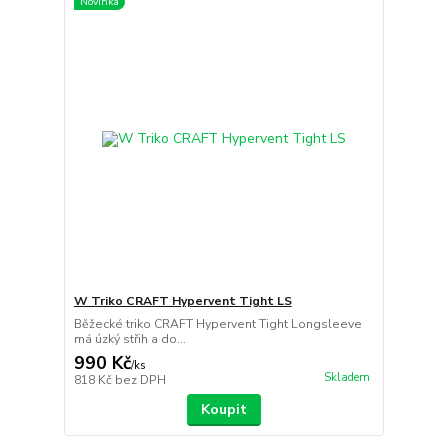
Novinka
W Triko CRAFT Hypervent Tight LS
Běžecké triko CRAFT Hypervent Tight Longsleeve
má úzký střih a do...
990 Kč
/
ks
Skladem
818 Kč
bez DPH
Koupit