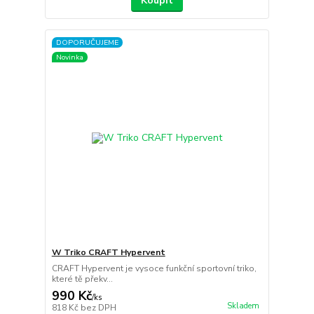
Koupit
DOPORUČUJEME
Novinka
W Triko CRAFT Hypervent
CRAFT Hypervent je vysoce funkční sportovní triko,
které tě překv...
990 Kč
/
ks
Skladem
818 Kč
bez DPH