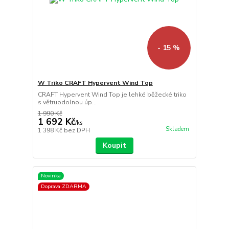
- 15 %
W Triko CRAFT Hypervent Wind Top
CRAFT Hypervent Wind Top je lehké běžecké triko
s větruodolnou úp...
1 990 Kč
1 692 Kč
/
ks
Skladem
1 398 Kč
bez DPH
Koupit
Novinka
Doprava ZDARMA