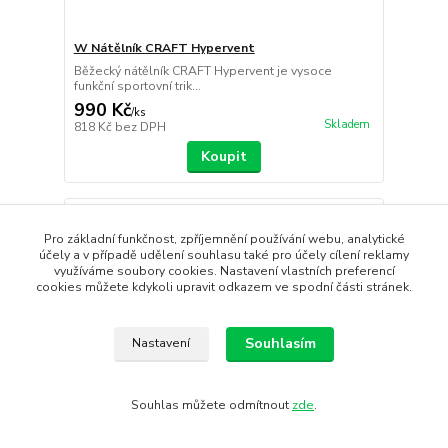
W Nátělník CRAFT Hypervent
Běžecký nátělník CRAFT Hypervent je vysoce
funkční sportovní trik...
990 Kč
/
ks
Skladem
818 Kč
bez DPH
Koupit
Novinka
Pro základní funkčnost, zpříjemnění používání webu, analytické
účely a v případě udělení souhlasu také pro účely cílení reklamy
využíváme soubory cookies. Nastavení vlastních preferencí
cookies můžete kdykoli upravit odkazem ve spodní části stránek.
Souhlasím
Nastavení
Souhlas můžete odmítnout
zde
.
- 5 %