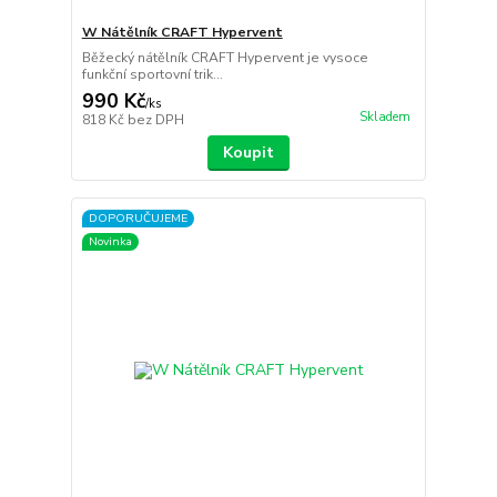
W Nátělník CRAFT Hypervent
Běžecký nátělník CRAFT Hypervent je vysoce
funkční sportovní trik...
990 Kč
/
ks
Skladem
818 Kč
bez DPH
Koupit
DOPORUČUJEME
Novinka