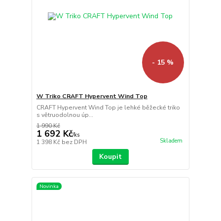
- 15 %
W Triko CRAFT Hypervent Wind Top
CRAFT Hypervent Wind Top je lehké běžecké triko
s větruodolnou úp...
1 990 Kč
1 692 Kč
/
ks
Skladem
1 398 Kč
bez DPH
Koupit
Novinka