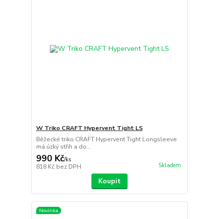
W Triko CRAFT Hypervent Tight LS
Běžecké triko CRAFT Hypervent Tight Longsleeve
má úzký střih a do...
990 Kč
/
ks
Skladem
818 Kč
bez DPH
Koupit
Novinka