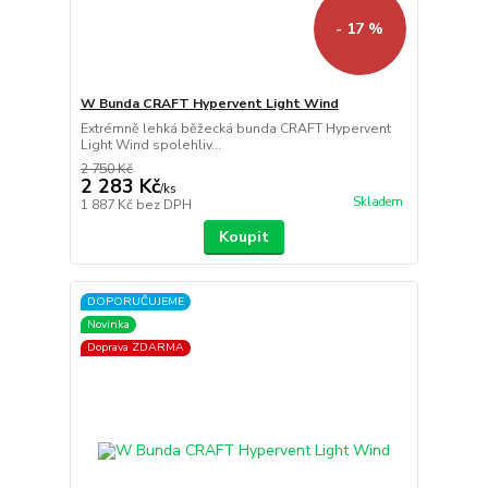
- 17 %
W Bunda CRAFT Hypervent Light Wind
Extrémně lehká běžecká bunda CRAFT Hypervent
Light Wind spolehliv...
2 750 Kč
2 283 Kč
/
ks
Skladem
1 887 Kč
bez DPH
Koupit
DOPORUČUJEME
Novinka
Doprava ZDARMA