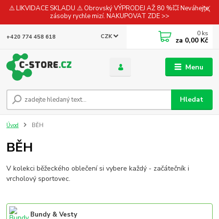
⚠️ LIKVIDACE SKLADU ⚠️ Obrovský VÝPRODEJ AŽ 80 %💥 Neváhejte,
zásoby rychle mizí. NAKUPOVAT ZDE >>
0
ks
CZK
+420 774 458 618
za
0,00 Kč
Menu
Hledat
Úvod
BĚH
BĚH
V kolekci běžeckého oblečení si vybere každý - začátečník i
vrcholový sportovec.
Bundy & Vesty