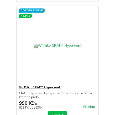
DOPORUČUJEME
Novinka
W Triko CRAFT Hypervent
CRAFT Hypervent je vysoce funkční sportovní triko,
které tě překv...
990 Kč
/
ks
Skladem
818 Kč
bez DPH