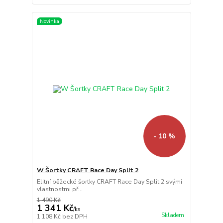
Novinka
- 10 %
W Šortky CRAFT Race Day Split 2
Elitní běžecké šortky CRAFT Race Day Split 2 svými
vlastnostmi př...
1 490 Kč
1 341 Kč
/
ks
Skladem
1 108 Kč
bez DPH