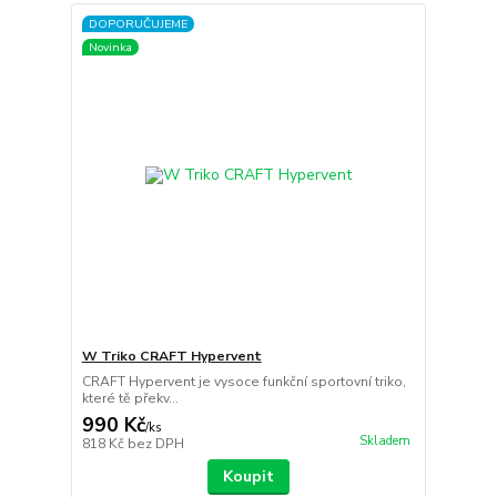
DOPORUČUJEME
Novinka
W Triko CRAFT Hypervent
CRAFT Hypervent je vysoce funkční sportovní triko,
které tě překv...
990 Kč
/
ks
Skladem
818 Kč
bez DPH
Koupit