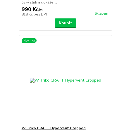
úzký střih a dokáže ...
990 Kč
/
ks
Skladem
818 Kč
bez DPH
Koupit
Novinka
W Triko CRAFT Hypervent Cropped