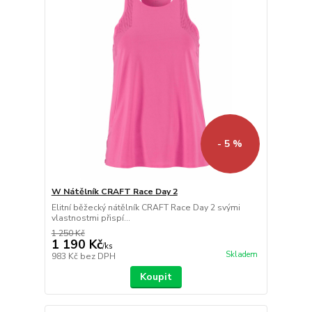
- 5 %
W Nátělník CRAFT Race Day 2
Elitní běžecký nátělník CRAFT Race Day 2 svými
vlastnostmi přispí...
1 250 Kč
1 190 Kč
/
ks
Skladem
983 Kč
bez DPH
Koupit