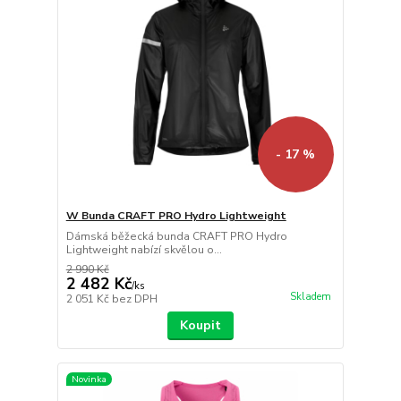
- 17 %
W Bunda CRAFT PRO Hydro Lightweight
Dámská běžecká bunda CRAFT PRO Hydro
Lightweight nabízí skvělou o...
2 990 Kč
2 482 Kč
/
ks
Skladem
2 051 Kč
bez DPH
Koupit
Novinka