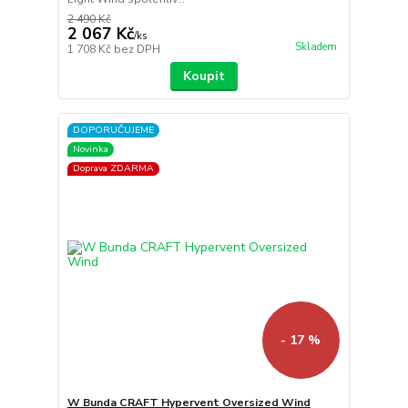
2 490 Kč
2 067 Kč
/
ks
Skladem
1 708 Kč
bez DPH
Koupit
DOPORUČUJEME
Novinka
Doprava ZDARMA
- 17 %
W Bunda CRAFT Hypervent Oversized Wind