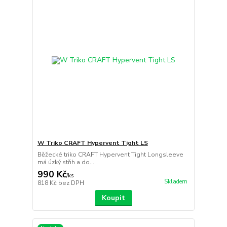
W Triko CRAFT Hypervent Tight LS
Běžecké triko CRAFT Hypervent Tight Longsleeve
má úzký střih a do...
990 Kč
/
ks
Skladem
818 Kč
bez DPH
Koupit