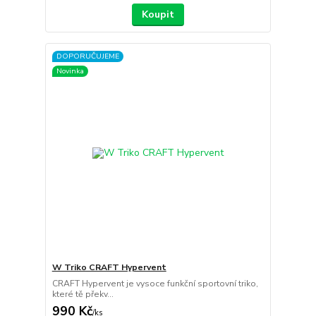
Koupit
DOPORUČUJEME
Novinka
W Triko CRAFT Hypervent
CRAFT Hypervent je vysoce funkční sportovní triko,
které tě překv...
990 Kč
/
ks