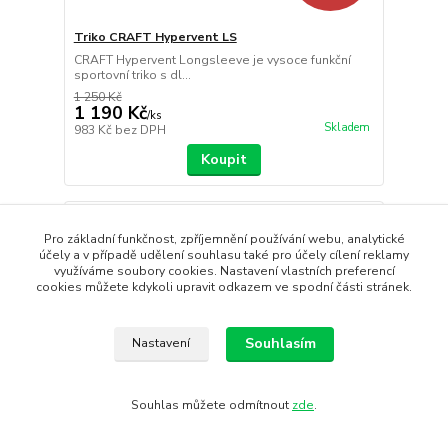
Triko CRAFT Hypervent LS
CRAFT Hypervent Longsleeve je vysoce funkční
sportovní triko s dl...
1 250 Kč
1 190 Kč
/
ks
Skladem
983 Kč
bez DPH
Koupit
DOPORUČUJEME
Pro základní funkčnost, zpříjemnění používání webu, analytické
Novinka
účely a v případě udělení souhlasu také pro účely cílení reklamy
využíváme soubory cookies. Nastavení vlastních preferencí
cookies můžete kdykoli upravit odkazem ve spodní části stránek.
Souhlasím
Nastavení
Souhlas můžete odmítnout
zde
.