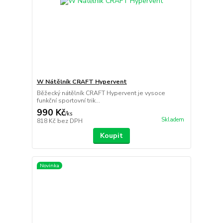
W Nátělník CRAFT Hypervent
Běžecký nátělník CRAFT Hypervent je vysoce
funkční sportovní trik...
990 Kč
/
ks
Skladem
818 Kč
bez DPH
Koupit
Novinka