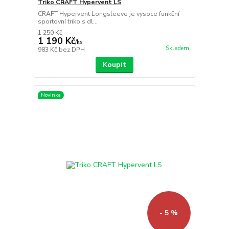
Triko CRAFT Hypervent LS
CRAFT Hypervent Longsleeve je vysoce funkční
sportovní triko s dl...
1 250 Kč
1 190 Kč
/
ks
Skladem
983 Kč
bez DPH
Koupit
Novinka
- 5 %