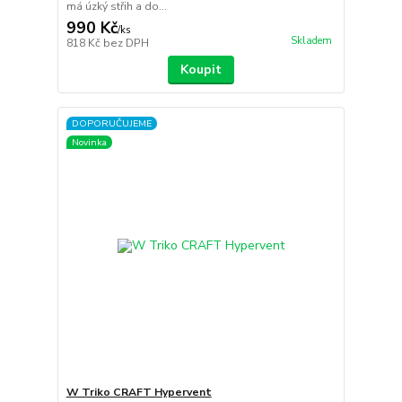
má úzký střih a do...
990 Kč
/
ks
Skladem
818 Kč
bez DPH
Koupit
DOPORUČUJEME
Novinka
W Triko CRAFT Hypervent