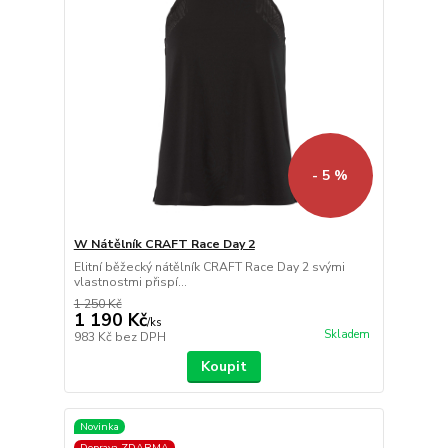
- 5 %
W Nátělník CRAFT Race Day 2
Elitní běžecký nátělník CRAFT Race Day 2 svými
vlastnostmi přispí...
1 250 Kč
1 190 Kč
/
ks
Skladem
983 Kč
bez DPH
Koupit
Novinka
Doprava ZDARMA