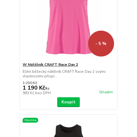
- 5 %
W Nátělník CRAFT Race Day 2
Elitní běžecký nátělník CRAFT Race Day 2 svými
vlastnostmi přispí...
1 250 Kč
1 190 Kč
/
ks
Skladem
983 Kč
bez DPH
Koupit
Novinka