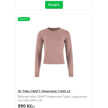
Koupit
Novinka
W Triko CRAFT Hypervent Tight LS
Běžecké triko CRAFT Hypervent Tight Longsleeve
má úzký střih a do...
990 Kč
/
ks