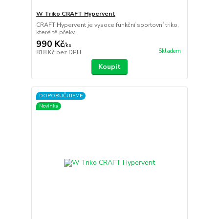
W Triko CRAFT Hypervent
CRAFT Hypervent je vysoce funkční sportovní triko,
které tě překv...
990 Kč
/
ks
Skladem
818 Kč
bez DPH
Koupit
DOPORUČUJEME
Novinka