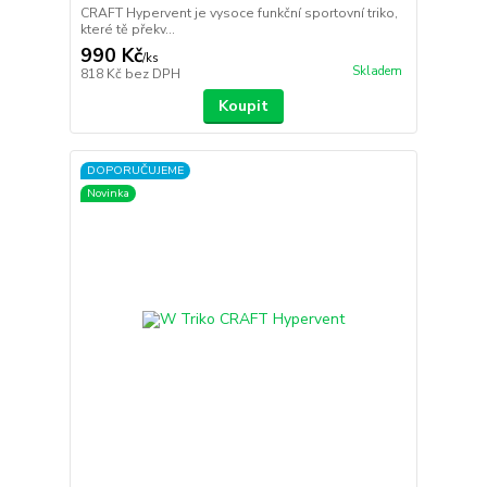
CRAFT Hypervent je vysoce funkční sportovní triko,
které tě překv...
990 Kč
/
ks
Skladem
818 Kč
bez DPH
Koupit
DOPORUČUJEME
Novinka