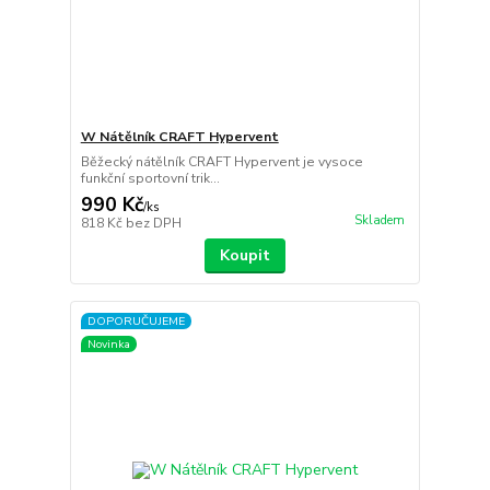
W Nátělník CRAFT Hypervent
Běžecký nátělník CRAFT Hypervent je vysoce
funkční sportovní trik...
990 Kč
/
ks
Skladem
818 Kč
bez DPH
Koupit
DOPORUČUJEME
Novinka