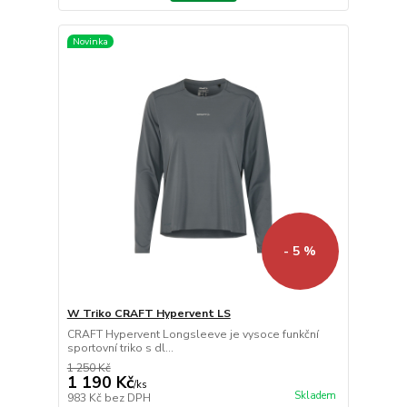
Novinka
- 5 %
W Triko CRAFT Hypervent LS
CRAFT Hypervent Longsleeve je vysoce funkční
sportovní triko s dl...
1 250 Kč
1 190 Kč
/
ks
Skladem
983 Kč
bez DPH