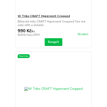
W Triko CRAFT Hypervent Cropped
Běžecké triko CRAFT Hypervent Cropped Tee má
úzký střih a dokáže ...
990 Kč
/
ks
Skladem
818 Kč
bez DPH
Koupit
Novinka