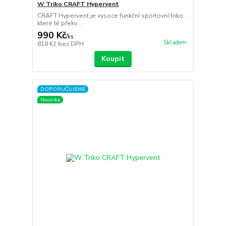
W Triko CRAFT Hypervent
CRAFT Hypervent je vysoce funkční sportovní triko,
které tě překv...
990 Kč
/
ks
Skladem
818 Kč
bez DPH
Koupit
DOPORUČUJEME
Novinka