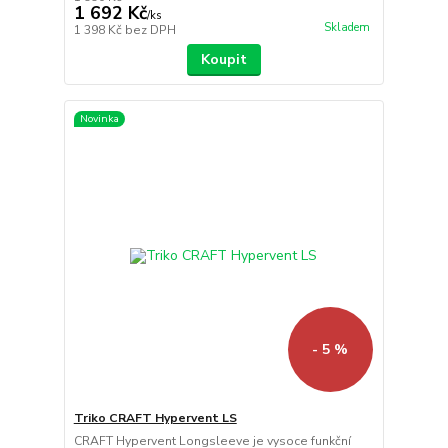
1 692 Kč
/
ks
Skladem
1 398 Kč
bez DPH
Koupit
Novinka
- 5 %
Triko CRAFT Hypervent LS
CRAFT Hypervent Longsleeve je vysoce funkční