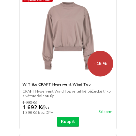
- 15 %
W Triko CRAFT Hypervent Wind Top
CRAFT Hypervent Wind Top je lehké běžecké triko
s větruodolnou úp...
1 990 Kč
1 692 Kč
/
ks
Skladem
1 398 Kč
bez DPH
Koupit