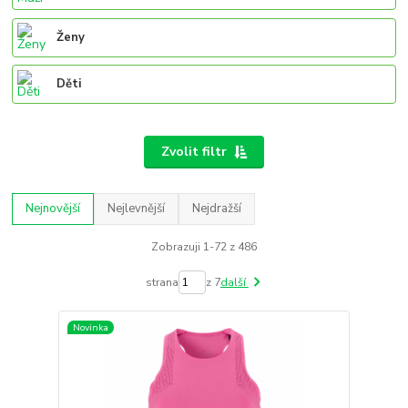
Ženy
Děti
Zvolit filtr
Nejnovější
Nejlevnější
Nejdražší
Zobrazuji 1-72 z 486
strana
z 7
další
Novinka