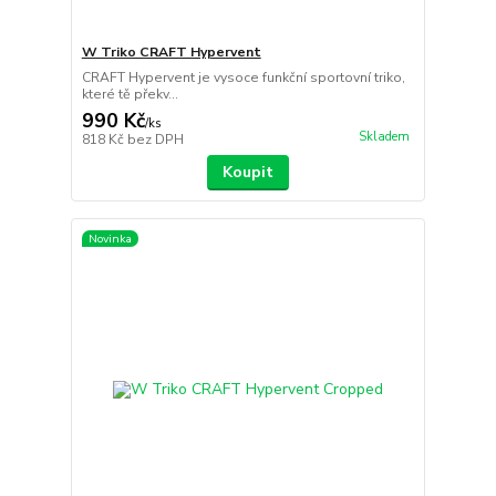
W Triko CRAFT Hypervent
CRAFT Hypervent je vysoce funkční sportovní triko,
které tě překv...
990 Kč
/
ks
Skladem
818 Kč
bez DPH
Koupit
Novinka