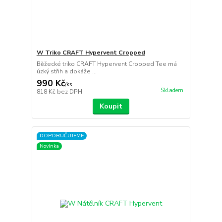
W Triko CRAFT Hypervent Cropped
Běžecké triko CRAFT Hypervent Cropped Tee má
úzký střih a dokáže ...
990 Kč
/
ks
Skladem
818 Kč
bez DPH
Koupit
DOPORUČUJEME
Novinka