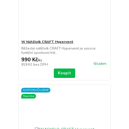
W Nátělník CRAFT Hypervent
Běžecký nátělník CRAFT Hypervent je vysoce
funkční sportovní trik...
990 Kč
/
ks
Skladem
818 Kč
bez DPH
Koupit
DOPORUČUJEME
Novinka