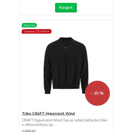
Koupit
Novinka
Doprava ZDARMA
- 15 %
Triko CRAFT Hypervent Wind
CRAFT Hypervent Wind Top je lehké běžecké triko
s větruodolnou úp...
1 990 Kč