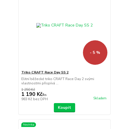
- 5 %
Triko CRAFT Race Day SS 2
Elitní běžecké triko CRAFT Race Day 2 svými
vlastnostmi přispívá ...
1 250 Kč
1 190 Kč
/
ks
Skladem
983 Kč
bez DPH
Koupit
Novinka