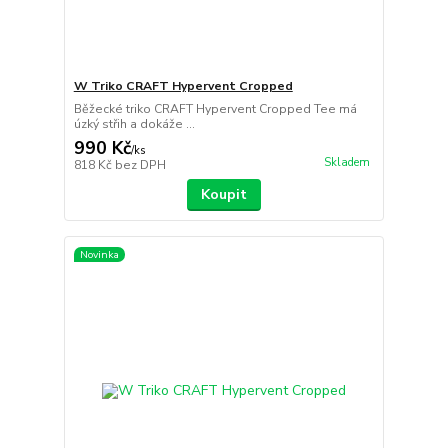
W Triko CRAFT Hypervent Cropped
Běžecké triko CRAFT Hypervent Cropped Tee má
úzký střih a dokáže ...
990 Kč
/
ks
Skladem
818 Kč
bez DPH
Koupit
Novinka