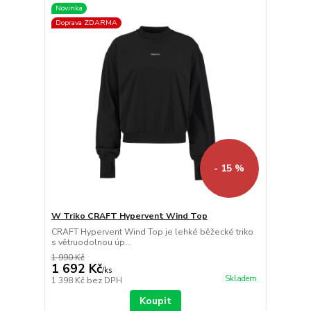
Novinka
Doprava ZDARMA
- 15 %
W Triko CRAFT Hypervent Wind Top
CRAFT Hypervent Wind Top je lehké běžecké triko
s větruodolnou úp...
1 990 Kč
1 692 Kč
/
ks
Skladem
1 398 Kč
bez DPH
Koupit