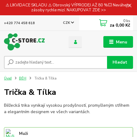
⚠️ LIKVIDACE SKLADU ⚠️ Obrovský VÝPRODEJ AŽ 80 %💥 Neváhejte,
zásoby rychle mizí. NAKUPOVAT ZDE >>
0
ks
CZK
+420 774 458 618
za
0,00 Kč
Menu
Hledat
Úvod
BĚH
Trička & Tílka
Trička & Tílka
Běžecká trika vynikají vysokou prodyšností, promyšleným střihem
a elegantním designem ve všech variantách.
Muži