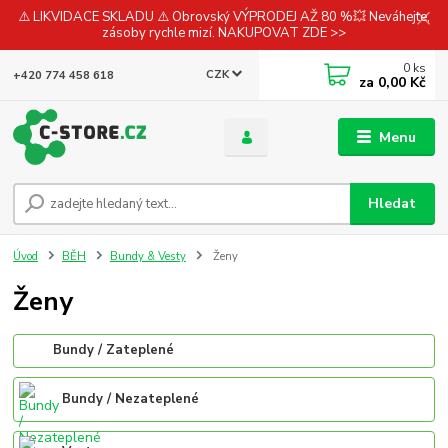
⚠️ LIKVIDACE SKLADU ⚠️ Obrovský VÝPRODEJ AŽ 80 %💥 Neváhejte,
zásoby rychle mizí. NAKUPOVAT ZDE >>
0
ks
CZK
+420 774 458 618
za
0,00 Kč
Menu
Hledat
Úvod
BĚH
Bundy & Vesty
Ženy
Ženy
Bundy / Zateplené
Bundy / Nezateplené