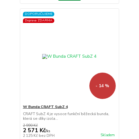
DOPORUČUJEME
Doprava ZDARMA
- 14 %
W Bunda CRAFT SubZ 4
CRAFT SubZ 4 je vysoce funkční běžecká bunda,
která se díky izola...
2 990 Kč
2 571 Kč
/
ks
Skladem
2 125 Kč
bez DPH