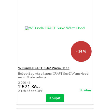
- 14 %
W Bunda CRAFT SubZ Warm Hood
Běžecká bunda s kapucí CRAFT SubZ Warm Hood
má širší, ale velmi a...
2 990 Kč
2 571 Kč
/
ks
Skladem
2 125 Kč
bez DPH
Koupit