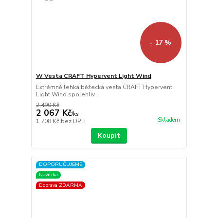
- 17 %
W Vesta CRAFT Hypervent Light Wind
Extrémně lehká běžecká vesta CRAFT Hypervent
Light Wind spolehliv...
2 490 Kč
2 067 Kč
/
ks
Skladem
1 708 Kč
bez DPH
Koupit
DOPORUČUJEME
Novinka
Doprava ZDARMA