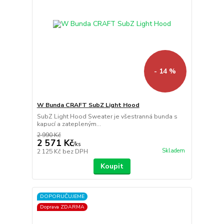
- 14 %
W Bunda CRAFT SubZ Light Hood
SubZ Light Hood Sweater je všestranná bunda s
kapucí a zatepleným...
2 990 Kč
2 571 Kč
/
ks
Skladem
2 125 Kč
bez DPH
Koupit
DOPORUČUJEME
Doprava ZDARMA