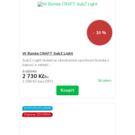
- 16 %
W Bunda CRAFT SubZ Light
SubZ Light Jacket je všestranná sportovní bunda s
kapucí a zatepl...
3 250 Kč
2 730 Kč
/
ks
Skladem
2 256 Kč
bez DPH
Koupit
DOPORUČUJEME
Doprava ZDARMA