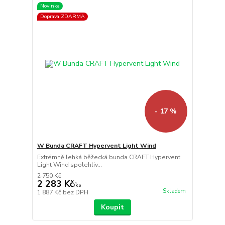
Novinka
Doprava ZDARMA
- 17 %
W Bunda CRAFT Hypervent Light Wind
Extrémně lehká běžecká bunda CRAFT Hypervent
Light Wind spolehliv...
2 750 Kč
2 283 Kč
/
ks
Skladem
1 887 Kč
bez DPH
Koupit