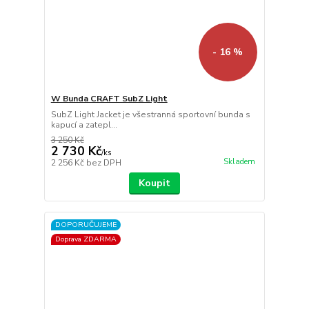
- 16 %
W Bunda CRAFT SubZ Light
SubZ Light Jacket je všestranná sportovní bunda s
kapucí a zatepl...
3 250 Kč
2 730 Kč
/
ks
Skladem
2 256 Kč
bez DPH
Koupit
DOPORUČUJEME
Doprava ZDARMA