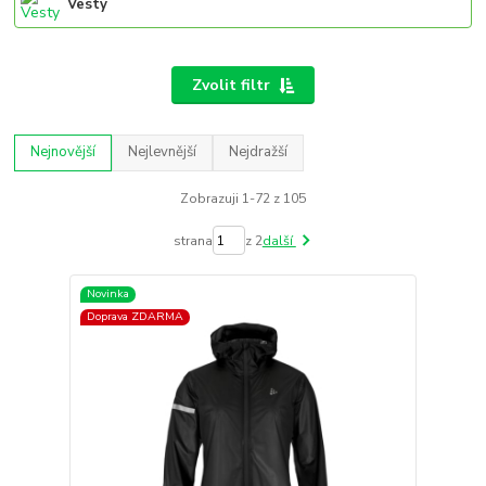
Vesty
Zvolit filtr
Nejnovější
Nejlevnější
Nejdražší
Zobrazuji 1-72 z 105
strana
z 2
další
Novinka
Doprava ZDARMA