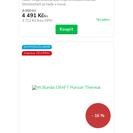
Stormshell je tady v nové...
4 990 Kč
4 491 Kč
/
ks
Skladem
3 712 Kč
bez DPH
Koupit
DOPORUČUJEME
Doprava ZDARMA
- 16 %