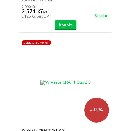
která se díky izola...
2 990 Kč
2 571 Kč
/
ks
Skladem
2 125 Kč
bez DPH
Koupit
Doprava ZDARMA
- 14 %
W Vesta CRAFT SubZ 5