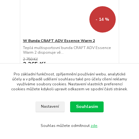
- 14 %
W Bunda CRAFT ADV Essence Warm 2
Teplá multisportovní bunda CRAFT ADV Essence
Warm 2 disponuje vě...
2 750 Kč
2 365 Kč
/
ks
Skladem
1 955 Kč
bez DPH
Pro základní funkčnost, zpříjemnění používání webu, analytické
Koupit
účely a v případě udělení souhlasu také pro účely cílení reklamy
využíváme soubory cookies. Nastavení vlastních preferencí
cookies můžete kdykoli upravit odkazem ve spodní části stránek.
Doprava ZDARMA
Souhlasím
Nastavení
Souhlas můžete odmítnout
zde
.