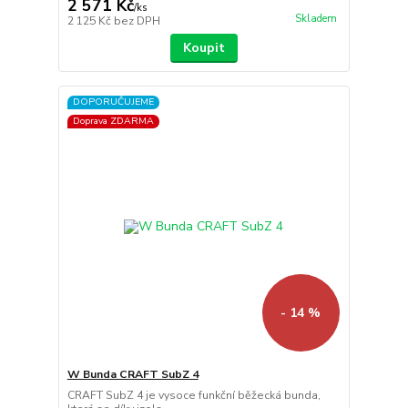
2 571 Kč
/
ks
Skladem
2 125 Kč
bez DPH
Koupit
DOPORUČUJEME
Doprava ZDARMA
- 14 %
W Bunda CRAFT SubZ 4
CRAFT SubZ 4 je vysoce funkční běžecká bunda,