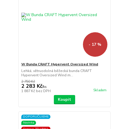
- 17 %
W Bunda CRAFT Hypervent Oversized Wind
Lehká, větruodolná běžecká bunda CRAFT
Hypervent Oversized Wind m...
2 750 Kč
2 283 Kč
/
ks
Skladem
1 887 Kč
bez DPH
Koupit
DOPORUČUJEME
Novinka
Doprava ZDARMA