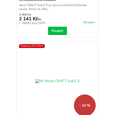
Vest CRAFT SubZ 5 je vysoce funkční běžecká
vesta, která se díky ...
2 490 Kč
2 141 Kč
/
ks
Skladem
1 769 Kč
bez DPH
Koupit
Doprava ZDARMA
- 14 %