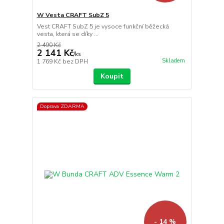
W Vesta CRAFT SubZ 5
Vest CRAFT SubZ 5 je vysoce funkční běžecká
vesta, která se díky ...
2 490 Kč
2 141 Kč
/
ks
Skladem
1 769 Kč
bez DPH
Koupit
Doprava ZDARMA
- 14 %