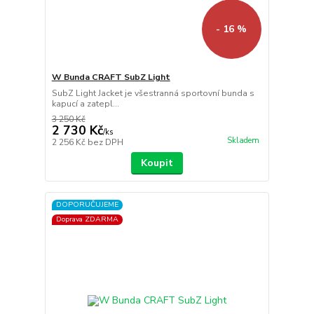
- 16 %
W Bunda CRAFT SubZ Light
SubZ Light Jacket je všestranná sportovní bunda s
kapucí a zatepl...
3 250 Kč
2 730 Kč
/
ks
Skladem
2 256 Kč
bez DPH
Koupit
DOPORUČUJEME
Doprava ZDARMA