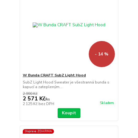
- 14 %
W Bunda CRAFT SubZ Light Hood
SubZ Light Hood Sweater je všestranná bunda s
kapucí a zatepleným...
2 990 Kč
2 571 Kč
/
ks
Skladem
2 125 Kč
bez DPH
Koupit
Doprava ZDARMA