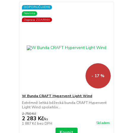
DOPORUČUJEME
Novinka
Doprava ZDARMA
- 17 %
W Bunda CRAFT Hypervent Light Wind
Extrémně lehká běžecká bunda CRAFT Hypervent
Light Wind spolehliv...
2 750 Kč
2 283 Kč
/
ks
Skladem
1 887 Kč
bez DPH
Koupit