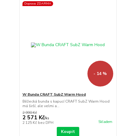
Doprava ZDARMA
- 14 %
W Bunda CRAFT SubZ Warm Hood
Běžecká bunda s kapucí CRAFT SubZ Warm Hood
má širší, ale velmi a...
2 990 Kč
2 571 Kč
/
ks
Skladem
2 125 Kč
bez DPH
Koupit