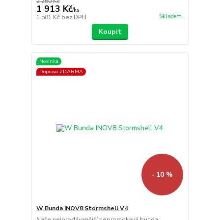
2 250 Kč
1 913 Kč
/
ks
Skladem
1 581 Kč
bez DPH
Koupit
Novinka
Doprava ZDARMA
- 10 %
W Bunda INOV8 Stormshell V4
Naše nejprodávanější nepromokavá bunda