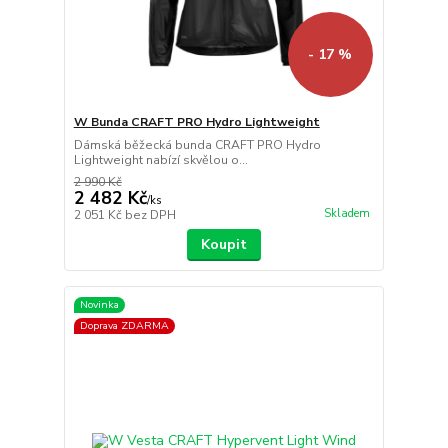
- 17 %
W Bunda CRAFT PRO Hydro Lightweight
Dámská běžecká bunda CRAFT PRO Hydro
Lightweight nabízí skvělou o...
2 990 Kč
2 482 Kč
/
ks
Skladem
2 051 Kč
bez DPH
Koupit
Novinka
Doprava ZDARMA