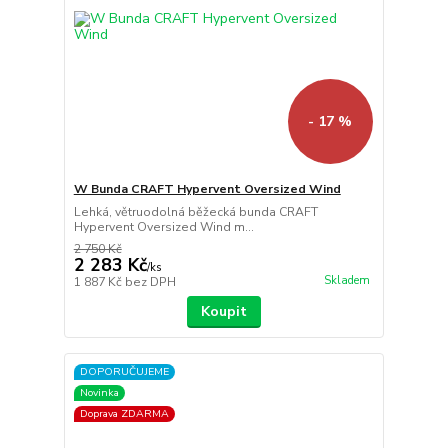
- 17 %
W Bunda CRAFT Hypervent Oversized Wind
Lehká, větruodolná běžecká bunda CRAFT
Hypervent Oversized Wind m...
2 750 Kč
2 283 Kč
/
ks
Skladem
1 887 Kč
bez DPH
Koupit
DOPORUČUJEME
Novinka
Doprava ZDARMA