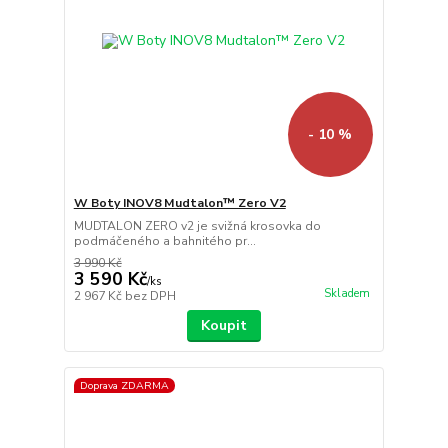
- 10 %
W Boty INOV8 Mudtalon™ Zero V2
MUDTALON ZERO v2 je svižná krosovka do
podmáčeného a bahnitého pr...
3 990 Kč
3 590 Kč
/
ks
Skladem
2 967 Kč
bez DPH
Koupit
Doprava ZDARMA