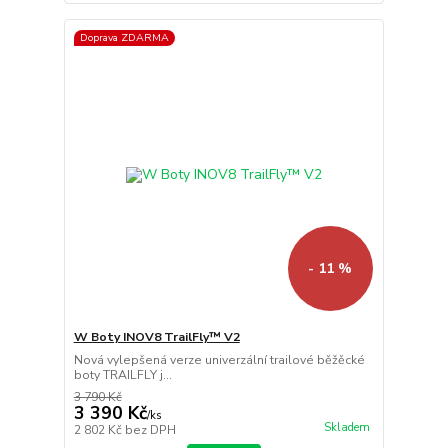
Doprava ZDARMA
- 11 %
W Boty INOV8 TrailFly™ V2
Nová vylepšená verze univerzální trailové běžěcké
boty TRAILFLY j...
3 790 Kč
3 390 Kč
/
ks
Skladem
2 802 Kč
bez DPH