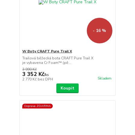
- 16 %
W Boty CRAFT Pure Trail X
Trailová běžecká bota CRAFT Pure Trail X
je vybavena Cr Foam™ (pě...
3 990 Kč
3 352 Kč
/
ks
Skladem
2 770 Kč
bez DPH
Koupit
Doprava ZDARMA