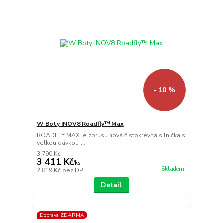
- 10 %
W Boty INOV8 Roadfly™ Max
ROADFLY MAX je zbrusu nová čistokrevná silnička s
velkou dávkou t...
3 790 Kč
3 411 Kč
/
ks
Skladem
2 819 Kč
bez DPH
Detail
Doprava ZDARMA