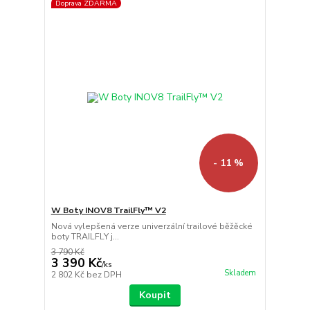
Doprava ZDARMA
- 11 %
W Boty INOV8 TrailFly™ V2
Nová vylepšená verze univerzální trailové běžěcké
boty TRAILFLY j...
3 790 Kč
3 390 Kč
/
ks
Skladem
2 802 Kč
bez DPH
Koupit