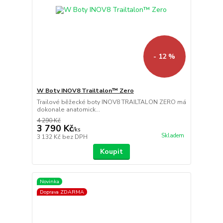
- 12 %
W Boty INOV8 Trailtalon™ Zero
Trailové běžecké boty INOV8 TRAILTALON ZERO má
dokonale anatomick...
4 290 Kč
3 790 Kč
/
ks
Skladem
3 132 Kč
bez DPH
Koupit
Novinka
Doprava ZDARMA