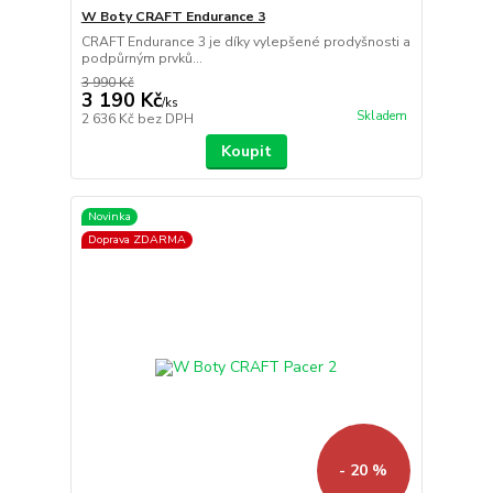
W Boty CRAFT Endurance 3
CRAFT Endurance 3 je díky vylepšené prodyšnosti a
podpůrným prvků...
3 990 Kč
3 190 Kč
/
ks
Skladem
2 636 Kč
bez DPH
Koupit
Novinka
Doprava ZDARMA
- 20 %