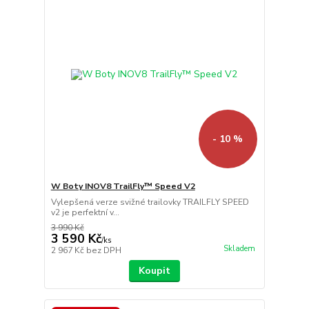
- 10 %
W Boty INOV8 TrailFly™ Speed V2
Vylepšená verze svižné trailovky TRAILFLY SPEED
v2 je perfektní v...
3 990 Kč
3 590 Kč
/
ks
Skladem
2 967 Kč
bez DPH
Koupit