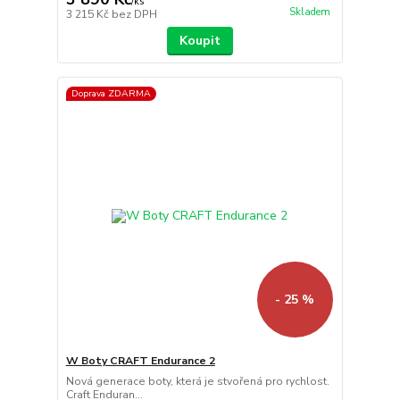
/
ks
Skladem
3 215 Kč
bez DPH
Koupit
Doprava ZDARMA
- 25 %
W Boty CRAFT Endurance 2
Nová generace boty, která je stvořená pro rychlost.
Craft Enduran...