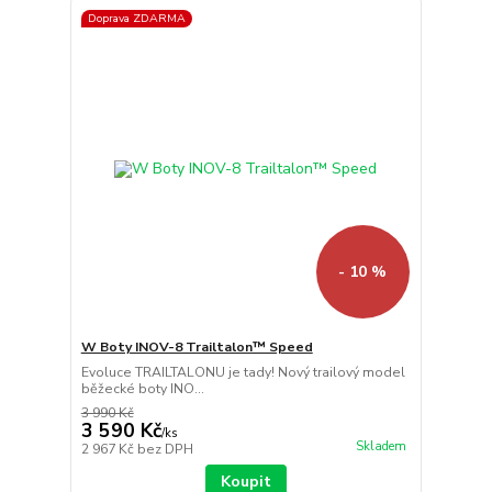
Doprava ZDARMA
- 10 %
W Boty INOV-8 Trailtalon™ Speed
Evoluce TRAILTALONU je tady! Nový trailový model
běžecké boty INO...
3 990 Kč
3 590 Kč
/
ks
Skladem
2 967 Kč
bez DPH
Koupit