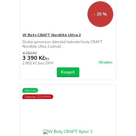
- 20 %
W Boty CRAFT Nordlite Ultra 2
Druhá generace dámské hybridní boty CRAFT
Nordlite Ultra 2 přináš...
4 250 Kč
3 390 Kč
/
ks
Skladem
2 802 Kč
bez DPH
Koupit
Novinka
Doprava ZDARMA