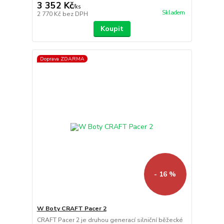
3 352 Kč
/
ks
Skladem
2 770 Kč
bez DPH
Koupit
Doprava ZDARMA
- 16 %
W Boty CRAFT Pacer 2
CRAFT Pacer 2 je druhou generací silniční běžecké