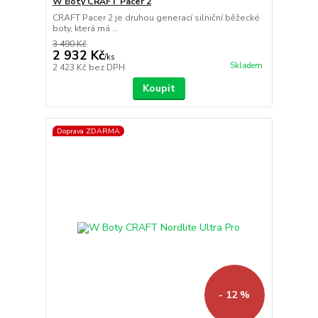
W Boty CRAFT Pacer 2
CRAFT Pacer 2 je druhou generací silniční běžecké
boty, která má ...
3 490 Kč
2 932 Kč
/
ks
Skladem
2 423 Kč
bez DPH
Koupit
Doprava ZDARMA
- 12 %