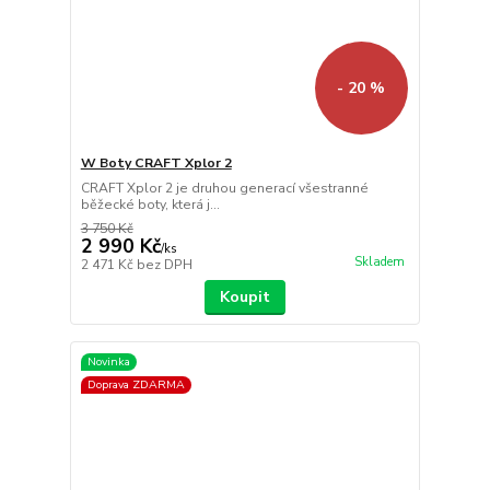
- 20 %
W Boty CRAFT Xplor 2
CRAFT Xplor 2 je druhou generací všestranné
běžecké boty, která j...
3 750 Kč
2 990 Kč
/
ks
Skladem
2 471 Kč
bez DPH
Koupit
Novinka
Doprava ZDARMA