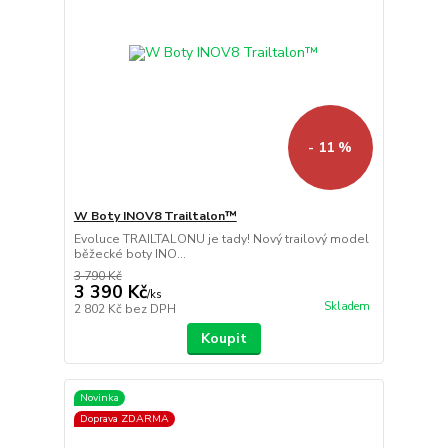
- 11 %
W Boty INOV8 Trailtalon™
Evoluce TRAILTALONU je tady! Nový trailový model
běžecké boty INO...
3 790 Kč
3 390 Kč
/
ks
Skladem
2 802 Kč
bez DPH
Koupit
Novinka
Doprava ZDARMA