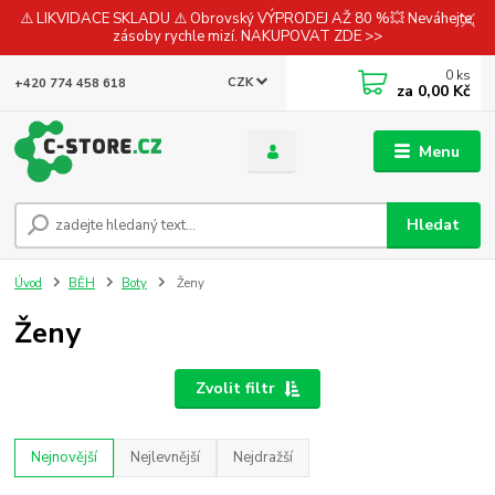
⚠️ LIKVIDACE SKLADU ⚠️ Obrovský VÝPRODEJ AŽ 80 %💥 Neváhejte,
zásoby rychle mizí. NAKUPOVAT ZDE >>
0
ks
CZK
+420 774 458 618
za
0,00 Kč
Menu
Hledat
Úvod
BĚH
Boty
Ženy
Ženy
Zvolit filtr
Nejnovější
Nejlevnější
Nejdražší