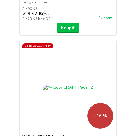
boty, která má ...
3 490 Kč
2 932 Kč
/
ks
Skladem
2 423 Kč
bez DPH
Koupit
Doprava ZDARMA
- 16 %