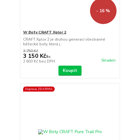
- 16 %
W Boty CRAFT Xplor 2
CRAFT Xplor 2 je druhou generací všestranné
běžecké boty, která j...
3 750 Kč
3 150 Kč
/
ks
Skladem
2 603 Kč
bez DPH
Koupit
Doprava ZDARMA