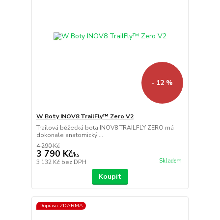
- 12 %
W Boty INOV8 TrailFly™ Zero V2
Trailová běžecká bota INOV8 TRAILFLY ZERO má
dokonale anatomický ...
4 290 Kč
3 790 Kč
/
ks
Skladem
3 132 Kč
bez DPH
Koupit
Doprava ZDARMA