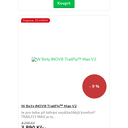
Koupit
Doprava ZDARMA
- 9 %
W Boty INOV8 TrailFly™ Max V2
Je pro tebe při běhání nejdůležitější komfort?
TRAILFLY MAX je to...
4 290 Kč
3 890 Kč