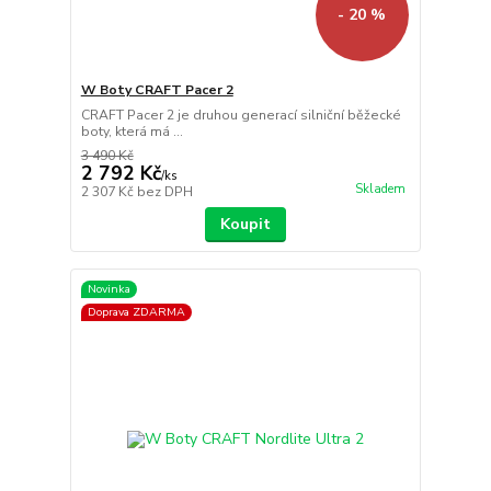
- 20 %
W Boty CRAFT Pacer 2
CRAFT Pacer 2 je druhou generací silniční běžecké
boty, která má ...
3 490 Kč
2 792 Kč
/
ks
Skladem
2 307 Kč
bez DPH
Koupit
Novinka
Doprava ZDARMA