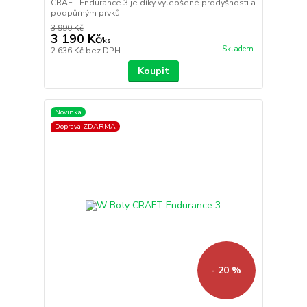
CRAFT Endurance 3 je díky vylepšené prodyšnosti a
podpůrným prvků...
3 990 Kč
3 190 Kč
/
ks
Skladem
2 636 Kč
bez DPH
Koupit
Novinka
Doprava ZDARMA
- 20 %