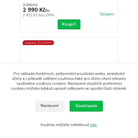
3 990 Kč
2 990 Kč
/
ks
Skladem
2 471 Kč
bez DPH
Koupit
Doprava ZDARMA
Pro základní funkčnost, zpříjemnění používání webu, analytické
účely a v případě udělení souhlasu také pro účely cílení reklamy
využíváme soubory cookies. Nastavení vlastních preferencí
cookies můžete kdykoli upravit odkazem ve spodní části stránek.
Souhlasím
Nastavení
- 5 %
Souhlas můžete odmítnout
zde
.
W Boty CRAFT Kype Pro