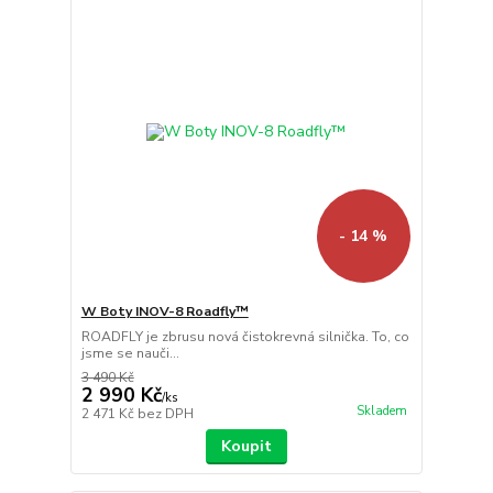
- 14 %
W Boty INOV-8 Roadfly™
ROADFLY je zbrusu nová čistokrevná silnička. To, co
jsme se nauči...
3 490 Kč
2 990 Kč
/
ks
Skladem
2 471 Kč
bez DPH
Koupit