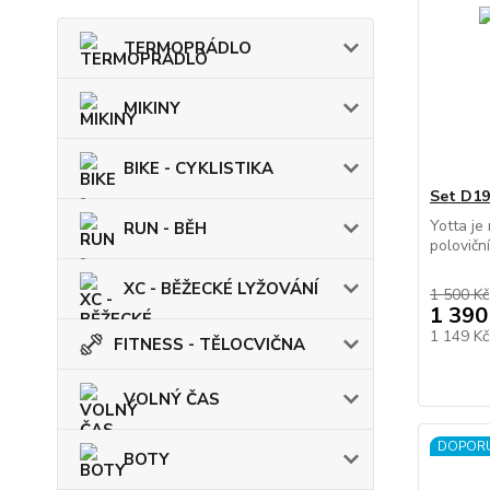
TERMOPRÁDLO
MIKINY
BIKE - CYKLISTIKA
Set D1
Yotta je
RUN - BĚH
polovičn
XC - BĚŽECKÉ LYŽOVÁNÍ
1 500 Kč
1 390
1 149 K
FITNESS - TĚLOCVIČNA
VOLNÝ ČAS
DOPOR
BOTY