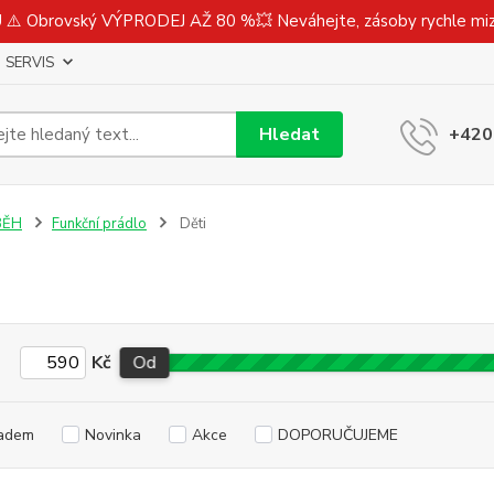
⚠️ Obrovský VÝPRODEJ AŽ 80 %💥 Neváhejte, zásoby rychle m
SERVIS
Hledat
+420
BĚH
Funkční prádlo
Děti
Kč
Od
adem
Novinka
Akce
DOPORUČUJEME