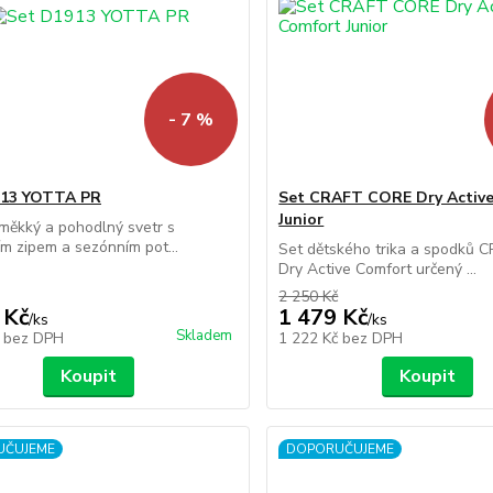
- 7 %
913 YOTTA PR
Set CRAFT CORE Dry Activ
Junior
 měkký a pohodlný svetr s
ím zipem a sezónním pot...
Set dětského trika a spodků
Dry Active Comfort určený ...
2 250 Kč
 Kč
1 479 Kč
/
ks
/
ks
Skladem
č
bez DPH
1 222 Kč
bez DPH
Koupit
Koupit
UČUJEME
DOPORUČUJEME