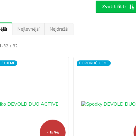
Zvolit filtr
ější
Nejlevnější
Nejdražší
1-32 z 32
UČUJEME
DOPORUČUJEME
- 5 %