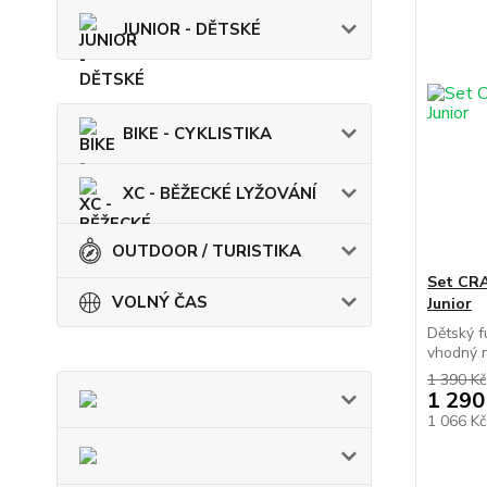
JUNIOR - DĚTSKÉ
BIKE - CYKLISTIKA
XC - BĚŽECKÉ LYŽOVÁNÍ
OUTDOOR / TURISTIKA
Set CR
VOLNÝ ČAS
Junior
Dětský 
vhodný n
1 390 Kč
1 290
1 066 K