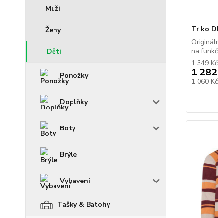
Muži
Triko 
Ženy
Originál
na funkčn
Děti
1 349 Kč
1 282
Ponožky
1 060 K
Doplňky
Boty
Brýle
Vybavení
Tašky & Batohy