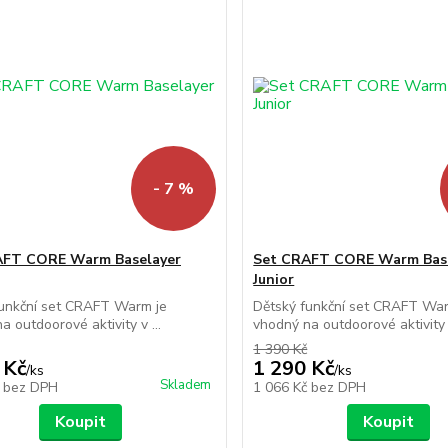
- 7 %
AFT CORE Warm Baselayer
Set CRAFT CORE Warm Bas
Junior
funkční set CRAFT Warm je
Dětský funkční set CRAFT War
a outdoorové aktivity v ...
vhodný na outdoorové aktivity v
1 390 Kč
 Kč
1 290 Kč
/
ks
/
ks
Skladem
č
bez DPH
1 066 Kč
bez DPH
Koupit
Koupit