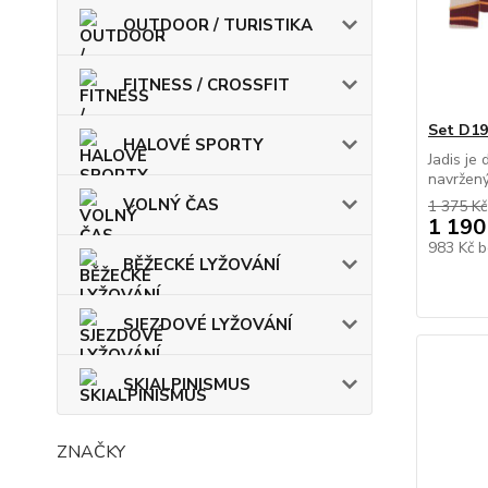
OUTDOOR / TURISTIKA
FITNESS / CROSSFIT
Set D19
HALOVÉ SPORTY
Jadis je
navržený
VOLNÝ ČAS
1 375 Kč
1 190
983 Kč
b
BĚŽECKÉ LYŽOVÁNÍ
SJEZDOVÉ LYŽOVÁNÍ
SKIALPINISMUS
ZNAČKY