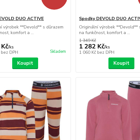
DEVOLD DUO ACTIVE
Spodky DEVOLD DUO ACTI
ní výrobek **Devold** s důrazem
Originální výrobek **Devold**
ost, komfort a ...
na funkčnost, komfort a ...
1 349 Kč
 Kč
1 282 Kč
/
ks
/
ks
Skladem
č
bez DPH
1 060 Kč
bez DPH
Koupit
Koupit