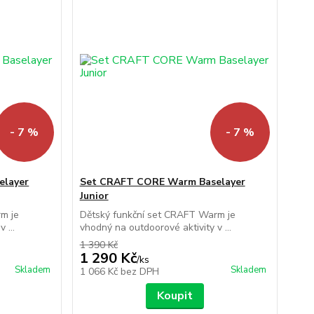
- 7 %
- 7 %
elayer
Set CRAFT CORE Warm Baselayer
Junior
m je
Dětský funkční set CRAFT Warm je
 ...
vhodný na outdoorové aktivity v ...
1 390 Kč
1 290 Kč
/
ks
Skladem
Skladem
1 066 Kč
bez DPH
Koupit