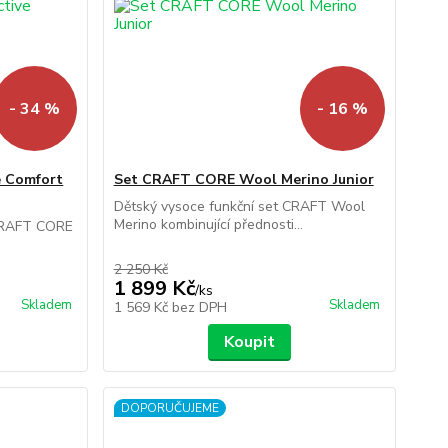
- 34 %
- 16 %
e Comfort
Set CRAFT CORE Wool Merino Junior
Dětský vysoce funkční set CRAFT Wool
Merino kombinující přednosti...
 CRAFT CORE
2 250 Kč
1 899 Kč
/
ks
Skladem
Skladem
1 569 Kč
bez DPH
Koupit
DOPORUČUJEME