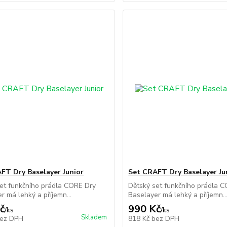
FT Dry Baselayer Junior
Set CRAFT Dry Baselayer Ju
et funkčního prádla CORE Dry
Dětský set funkčního prádla 
r má lehký a příjemn...
Baselayer má lehký a příjemn..
č
990 Kč
/
ks
/
ks
Skladem
ez DPH
818 Kč
bez DPH