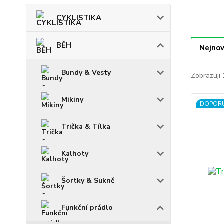
CYKLISTIKA
BĚH
Nejnov
Bundy & Vesty
Zobrazuji 
Mikiny
DOPOR
Trička & Tílka
Kalhoty
Šortky & Sukně
Funkční prádlo