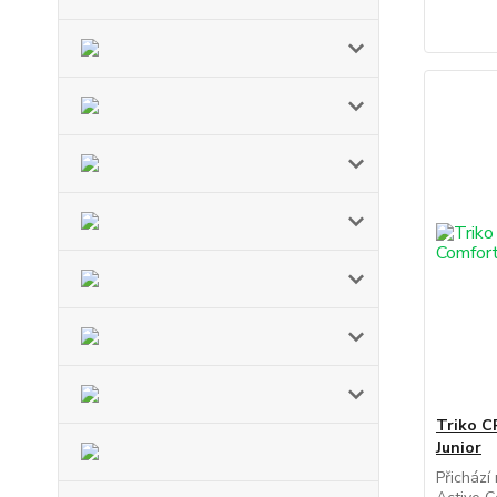
Triko C
Junior
Přichází