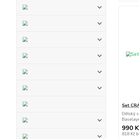
Set CRA
Dětský s
Baselaye
990 K
818 Kč
b