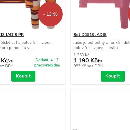
- 13 %
13 JADIS PR
Set D1913 JADIS
 dětský set s polovičním zipem,
Jadis je pohodlný a funkční dět
 pro pohodlí a vo...
polovičním zipem, ideáln...
1 250 Kč
 Kč
1 190 Kč
Dodání : 4 - 7
/
ks
/
ks
pracovních dnů
ez DPH
983 Kč
bez DPH
Koupit
Koupit