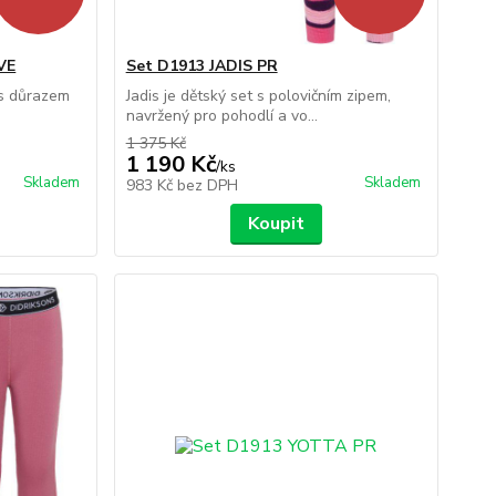
VE
Set D1913 JADIS PR
 s důrazem
Jadis je dětský set s polovičním zipem,
navržený pro pohodlí a vo...
1 375 Kč
1 190 Kč
/
ks
Skladem
Skladem
983 Kč
bez DPH
Koupit