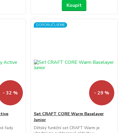
Koupit
DOPORUČUJEME
- 32 %
- 29 %
tive
Set CRAFT CORE Warm Baselayer
Junior
né řady
Dětský funkční set CRAFT Warm je