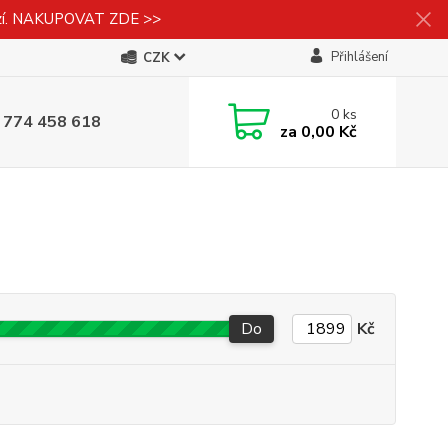
izí. NAKUPOVAT ZDE >>
Přihlášení
CZK
0
ks
 774 458 618
za
0,00 Kč
Do
Kč