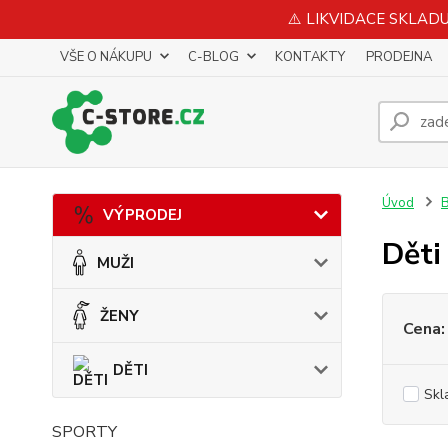
⚠️ LIKVIDACE SKLADU 
VŠE O NÁKUPU
C-BLOG
KONTAKTY
PRODEJNA
Úvod
VÝPRODEJ
Děti
MUŽI
ŽENY
Cena:
DĚTI
Skl
SPORTY