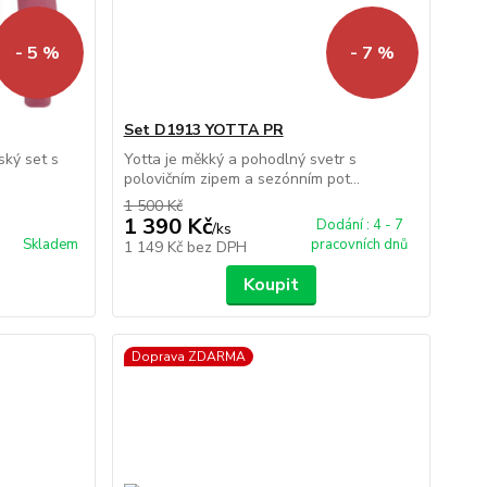
- 5 %
- 7 %
Set D1913 YOTTA PR
ský set s
Yotta je měkký a pohodlný svetr s
polovičním zipem a sezónním pot...
1 500 Kč
1 390 Kč
Dodání : 4 - 7
/
ks
Skladem
pracovních dnů
1 149 Kč
bez DPH
Koupit
Doprava ZDARMA