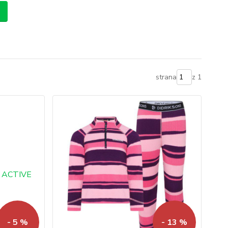
strana
z 1
- 5 %
- 13 %