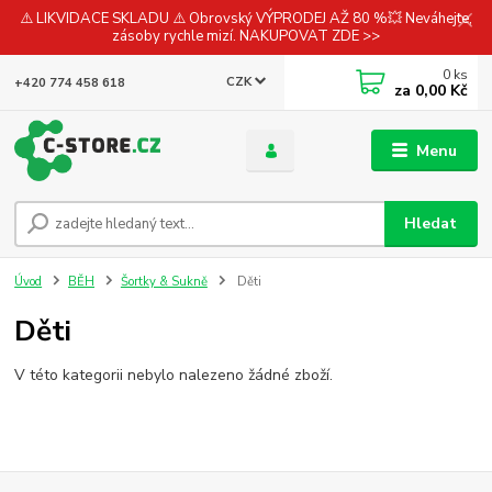
⚠️ LIKVIDACE SKLADU ⚠️ Obrovský VÝPRODEJ AŽ 80 %💥 Neváhejte,
zásoby rychle mizí. NAKUPOVAT ZDE >>
0
ks
CZK
+420 774 458 618
za
0,00 Kč
Menu
Hledat
Úvod
BĚH
Šortky & Sukně
Děti
Děti
V této kategorii nebylo nalezeno žádné zboží.