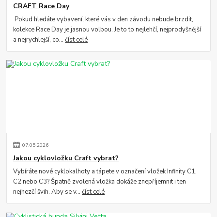
CRAFT Race Day
Pokud hledáte vybavení, které vás v den závodu nebude brzdit,
kolekce Race Day je jasnou volbou. Je to to nejlehčí, nejprodyšnější
a nejrychlejší, co...
číst celé
07
.
05
.
2026
Jakou cyklovložku Craft vybrat?
Vybíráte nové cyklokalhoty a tápete v označení vložek Infinity C1,
C2 nebo C3? Špatně zvolená vložka dokáže znepříjemnit i ten
nejhezčí švih. Aby se v...
číst celé