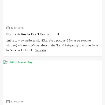
12
.
05
.
2026
Bunda & Vesta Craft Endur Light
Znáte to – vyrazíte za sluníčka, ale v polovině švihu se zvedne
studený vítr nebo přijde lehká přeháňka. Právě pro tyto momenty je
tu řada Endur Light...
číst celé
11
.
05
.
2026