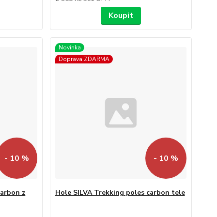
Koupit
Novinka
Doprava ZDARMA
- 10 %
- 10 %
carbon z
Hole SILVA Trekking poles carbon tele