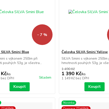
- 7 %
 SILVA Smini Blue
Čelovka SILVA Smini Yellow
ini s výkonem 250lm při
SILVA Smini s výkonem 250lm 
i pouhých 53g, je všestra...
hmotnosti pouhých 53g, je všes
1 490 Kč
 Kč
1 390 Kč
/
ks
/
ks
Skladem
č
bez DPH
1 149 Kč
bez DPH
Koupit
Koupit
Novinka
a ZDARMA
Doprava ZDARMA