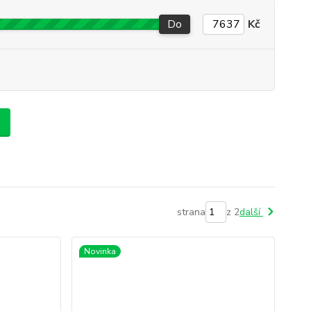
Do
Kč
strana
z 2
další
Novinka