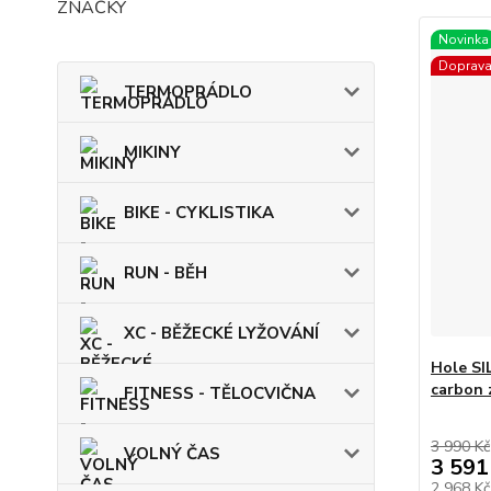
ZNAČKY
Novinka
Doprav
TERMOPRÁDLO
MIKINY
BIKE - CYKLISTIKA
RUN - BĚH
XC - BĚŽECKÉ LYŽOVÁNÍ
Hole SI
carbon 
FITNESS - TĚLOCVIČNA
3 990 Kč
VOLNÝ ČAS
3 591
2 968 K