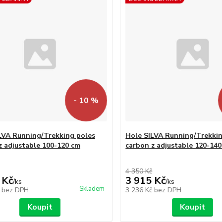
- 10 %
LVA Running/Trekking poles
Hole SILVA Running/Trekkin
z adjustable 100-120 cm
carbon z adjustable 120-14
4 350 Kč
 Kč
3 915 Kč
/
ks
/
ks
Skladem
č
bez DPH
3 236 Kč
bez DPH
Koupit
Koupit