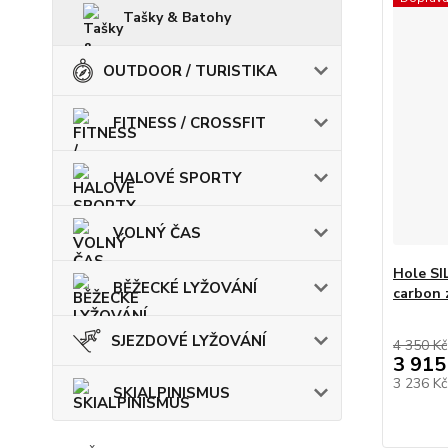
Tašky & Batohy
OUTDOOR / TURISTIKA
FITNESS / CROSSFIT
HALOVÉ SPORTY
VOLNÝ ČAS
Hole SI
BĚŽECKÉ LYŽOVÁNÍ
carbon 
SJEZDOVÉ LYŽOVÁNÍ
4 350 Kč
3 915
3 236 K
SKIALPINISMUS