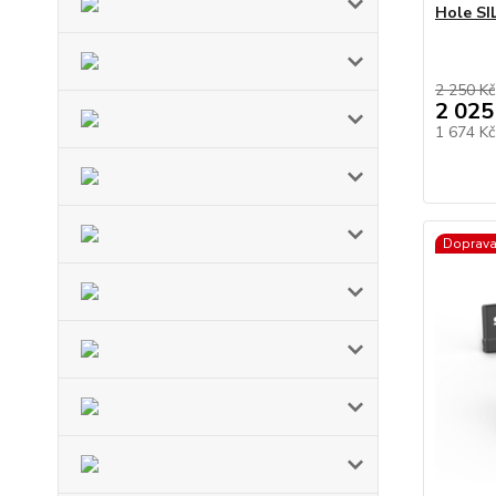
Hole SI
2 250 Kč
2 025
1 674 K
Doprav