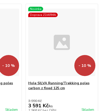
Novinka
Doprava ZDARMA
- 10 %
- 10 %
g poles
Hole SILVA Running/Trekking poles
carbon z fixed 125 cm
3 990 Kč
3 591 Kč
/
ks
Skladem
Skladem
2 968 Kč
bez DPH