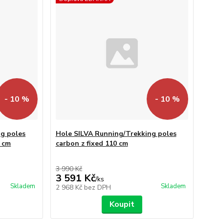
- 10 %
- 10 %
g poles
Hole SILVA Running/Trekking poles
0 cm
carbon z fixed 110 cm
3 990 Kč
3 591 Kč
/
ks
Skladem
Skladem
2 968 Kč
bez DPH
Koupit