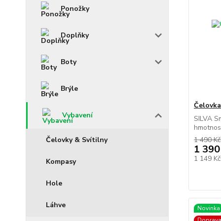
Ponožky
Doplňky
Boty
Brýle
Čelovka
Vybavení
SILVA Sm
hmotnost
Čelovky & Svítilny
1 490 Kč
1 390
1 149 K
Kompasy
Hole
Láhve
Novinka
Doprav