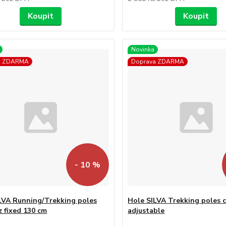
Koupit
Koupit
Novinka
a ZDARMA
Doprava ZDARMA
- 10 %
LVA Running/Trekking poles
Hole SILVA Trekking poles 
z fixed 130 cm
adjustable