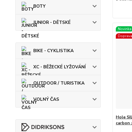
BOTY
JUNIOR - DĚTSKÉ
Novinka
Doprav
BIKE - CYKLISTIKA
XC - BĚŽECKÉ LYŽOVÁNÍ
OUTDOOR / TURISTIKA
VOLNÝ ČAS
Hole SI
carbon 