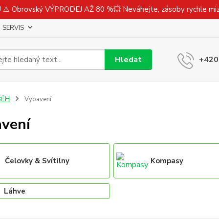
⚠️ Obrovský VÝPRODEJ AŽ 80 %💥 Neváhejte, zásoby rychle m
SERVIS
Hledat
+420
BĚH
Vybavení
vení
Čelovky & Svítilny
Kompasy
Láhve