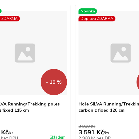
Novinka
a ZDARMA
Doprava ZDARMA
- 10 %
LVA Running/Trekking poles
Hole SILVA Running/Trekkin
z fixed 115 cm
carbon z fixed 120 cm
3 990 Kč
 Kč
3 591 Kč
/
ks
/
ks
Skladem
č
bez DPH
2 968 Kč
bez DPH