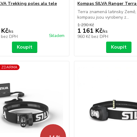
LVA Trekking poles alu tele
Kompas SILVA Ranger Terra
Terra znamená latinsky Země, 
kompasu jsou vyrobeny z...
1 290 Kč
 Kč
1 161 Kč
/
ks
/
ks
Skladem
č
bez DPH
960 Kč
bez DPH
Koupit
Koupit
a ZDARMA