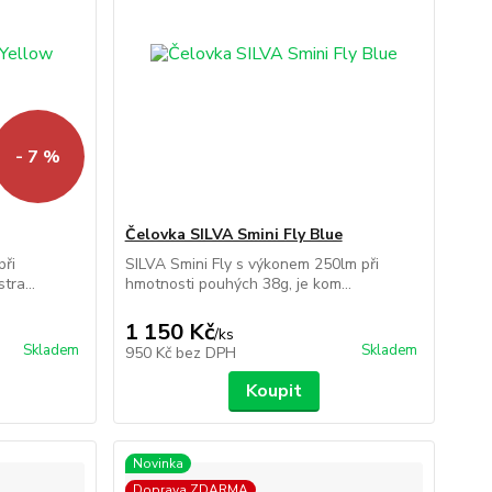
- 7 %
Čelovka SILVA Smini Fly Blue
při
SILVA Smini Fly s výkonem 250lm při
tra...
hmotnosti pouhých 38g, je kom...
1 150 Kč
/
ks
Skladem
Skladem
950 Kč
bez DPH
Koupit
Novinka
Doprava ZDARMA