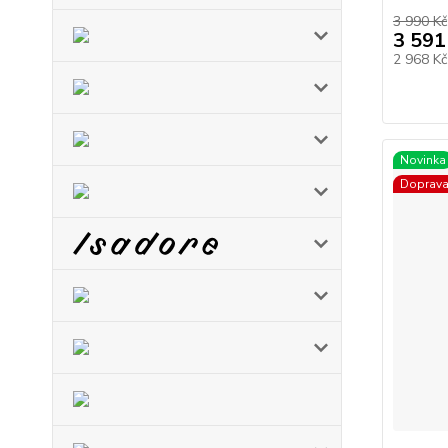
3 990 Kč
3 591
2 968 K
Novinka
Doprav