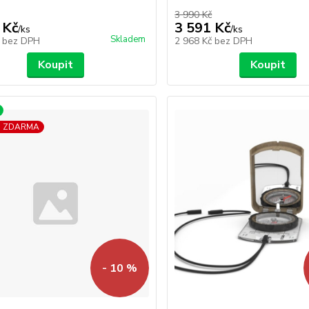
3 990 Kč
 Kč
3 591 Kč
/
ks
/
ks
Skladem
č
bez DPH
2 968 Kč
bez DPH
Koupit
Koupit
a ZDARMA
- 10 %