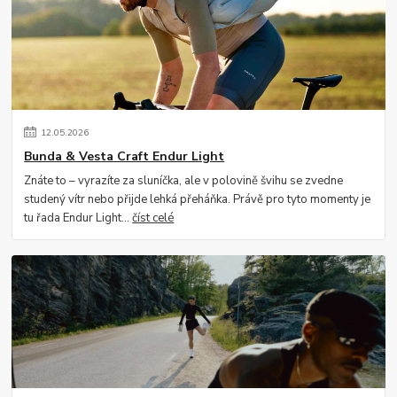
12
.
05
.
2026
Bunda & Vesta Craft Endur Light
Znáte to – vyrazíte za sluníčka, ale v polovině švihu se zvedne
studený vítr nebo přijde lehká přeháňka. Právě pro tyto momenty je
tu řada Endur Light...
číst celé