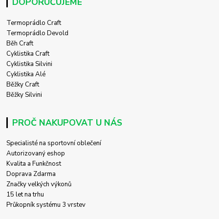
DOPORUČUJEME
Termoprádlo Craft
Termoprádlo Devold
Běh Craft
Cyklistika Craft
Cyklistika Silvini
Cyklistika Alé
Běžky Craft
Běžky Silvini
PROČ NAKUPOVAT U NÁS
Specialisté na sportovní oblečení
Autorizovaný eshop
Kvalita a Funkčnost
Doprava Zdarma
Značky velkých výkonů
15 let na trhu
Průkopník systému 3 vrstev