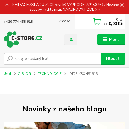
⚠️ LIKVIDACE SKLADU ⚠️ Obrovský VÝPRODEJ AŽ 80 %💥 Neváhejte,
zásoby rychle mizí. NAKUPOVAT ZDE >>
0
ks
CZK
+420 774 458 618
za
0,00 Kč
Menu
Hledat
Úvod
C-BLOG
TECHNOLOGIE
DIDRIKSONS1913
Novinky z našeho blogu