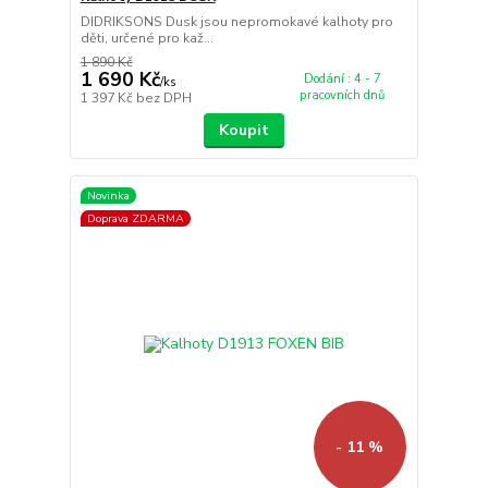
DIDRIKSONS Dusk jsou nepromokavé kalhoty pro
děti, určené pro kaž...
1 890 Kč
1 690 Kč
Dodání : 4 - 7
/
ks
pracovních dnů
1 397 Kč
bez DPH
Koupit
Novinka
Doprava ZDARMA
- 11 %