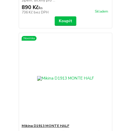
zipem, určený pro ...
890 Kč
/
ks
Skladem
736 Kč
bez DPH
Koupit
Novinka
Mikina D1913 MONTE HALF