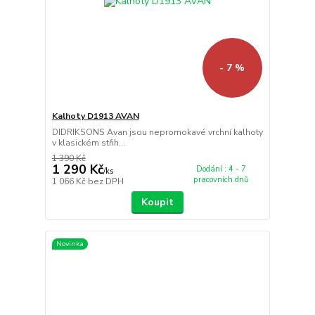
- 7 %
Kalhoty D1913 AVAN
DIDRIKSONS Avan jsou nepromokavé vrchní kalhoty
v klasickém střih...
1 390 Kč
1 290 Kč
Dodání : 4 - 7
/
ks
pracovních dnů
1 066 Kč
bez DPH
Koupit
Novinka