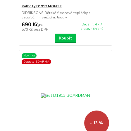
Kalhoty D1913 MONTE
DIDRIKSONS Dětské fleecové tepláčky s
celoročním využitím. Jsou v...
690 Kč
Dodání : 4 - 7
/
ks
pracovních dnů
570 Kč
bez DPH
Koupit
Novinka
Doprava ZDARMA
- 13 %