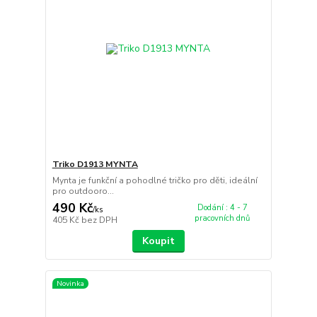
Triko D1913 MYNTA
Mynta je funkční a pohodlné tričko pro děti, ideální
pro outdooro...
490 Kč
Dodání : 4 - 7
/
ks
pracovních dnů
405 Kč
bez DPH
Koupit
Novinka