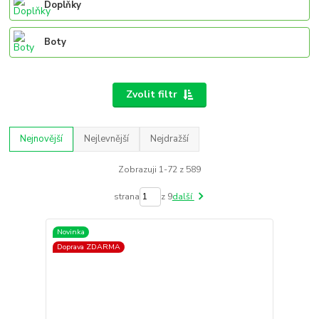
Doplňky
Boty
Zvolit filtr
Nejnovější
Nejlevnější
Nejdražší
Zobrazuji 1-72 z 589
strana
z 9
další
Novinka
Doprava ZDARMA