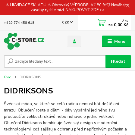
⚠️ LIKVIDACE SKLADU ⚠️ Obrovský VÝPRODEJ AŽ 80 %💥 Neváhejte,
zásoby rychle mizí. NAKUPOVAT ZDE >>
0
ks
CZK
+420 774 458 618
za
0,00 Kč
Menu
Hledat
Úvod
DIDRIKSONS
DIDRIKSONS
Švédská móda, ve které se celá r
o
dina nemusí bát deště ani
mrazu.
Oblečení roste s
dětmi -
díky
vypárání jediného švu
prodloužíte velikost rukávů nebo nohavic o jednu velikost!
Oblečení Didriksons kombinuje švédský design s moderními
technologiemi, což zajišťuje ochranu před nepříznivým počasím a