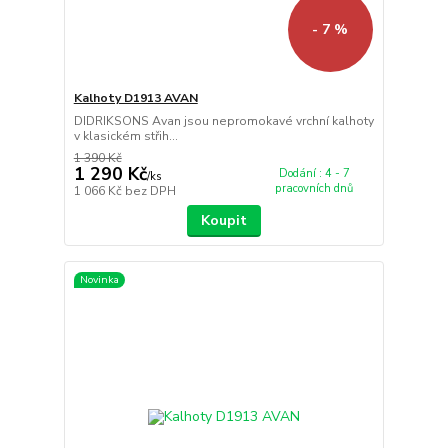
- 7 %
Kalhoty D1913 AVAN
DIDRIKSONS Avan jsou nepromokavé vrchní kalhoty
v klasickém střih...
1 390 Kč
1 290 Kč
Dodání : 4 - 7
/
ks
pracovních dnů
1 066 Kč
bez DPH
Koupit
Novinka