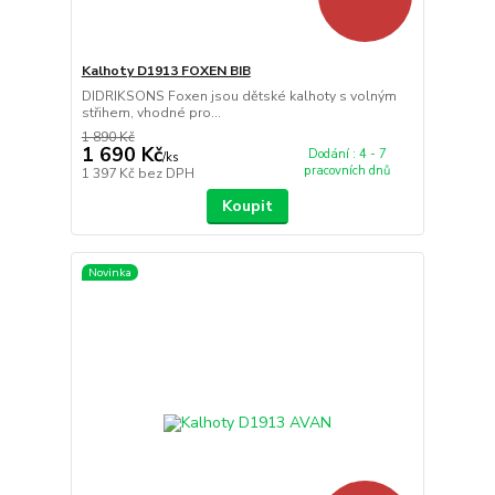
Kalhoty D1913 FOXEN BIB
DIDRIKSONS Foxen jsou dětské kalhoty s volným
střihem, vhodné pro...
1 890 Kč
1 690 Kč
Dodání : 4 - 7
/
ks
pracovních dnů
1 397 Kč
bez DPH
Koupit
Novinka