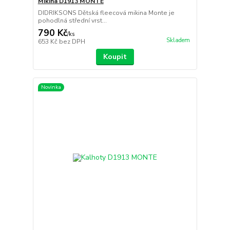
Mikina D1913 MONTE
DIDRIKSONS Dětská fleecová mikina Monte je
pohodlná střední vrst...
790 Kč
/
ks
Skladem
653 Kč
bez DPH
Koupit
Novinka