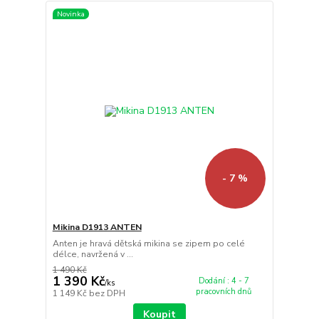
Novinka
- 7 %
Mikina D1913 ANTEN
Anten je hravá dětská mikina se zipem po celé
délce, navržená v ...
1 490 Kč
1 390 Kč
Dodání : 4 - 7
/
ks
pracovních dnů
1 149 Kč
bez DPH
Koupit