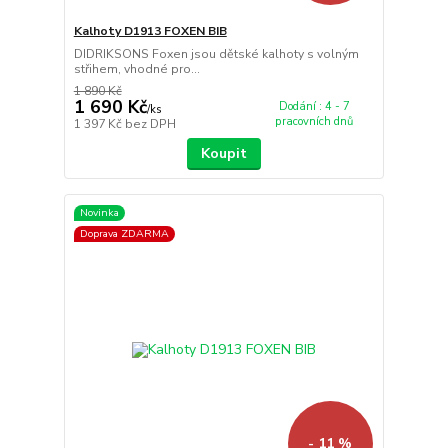
Kalhoty D1913 FOXEN BIB
DIDRIKSONS Foxen jsou dětské kalhoty s volným
střihem, vhodné pro...
1 890 Kč
1 690 Kč
Dodání : 4 - 7
/
ks
pracovních dnů
1 397 Kč
bez DPH
Koupit
Novinka
Doprava ZDARMA
- 11 %