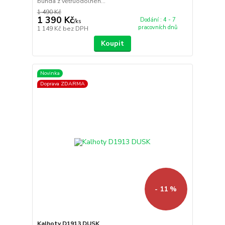
bunda z větruodolnéh...
1 490 Kč
1 390 Kč
Dodání : 4 - 7
/
ks
pracovních dnů
1 149 Kč
bez DPH
Koupit
Novinka
Doprava ZDARMA
- 11 %
Kalhoty D1913 DUSK