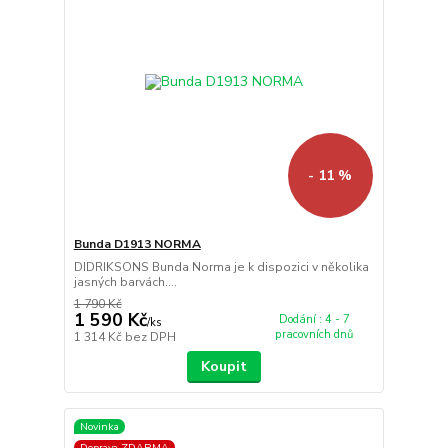
- 11 %
Bunda D1913 NORMA
DIDRIKSONS Bunda Norma je k dispozici v několika
jasných barvách....
1 790 Kč
1 590 Kč
Dodání : 4 - 7
/
ks
pracovních dnů
1 314 Kč
bez DPH
Koupit
Novinka
Doprava ZDARMA