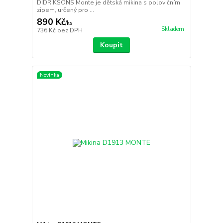
DIDRIKSONS Monte je dětská mikina s polovičním
zipem, určený pro ...
890 Kč
/
ks
Skladem
736 Kč
bez DPH
Koupit
Novinka