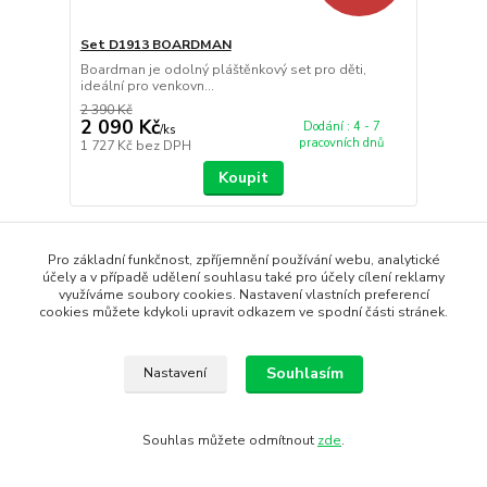
Set D1913 BOARDMAN
Boardman je odolný pláštěnkový set pro děti,
ideální pro venkovn...
2 390 Kč
2 090 Kč
Dodání : 4 - 7
/
ks
pracovních dnů
1 727 Kč
bez DPH
Koupit
Novinka
Pro základní funkčnost, zpříjemnění používání webu, analytické
Doprava ZDARMA
účely a v případě udělení souhlasu také pro účely cílení reklamy
využíváme soubory cookies. Nastavení vlastních preferencí
cookies můžete kdykoli upravit odkazem ve spodní části stránek.
Souhlasím
Nastavení
Souhlas můžete odmítnout
zde
.