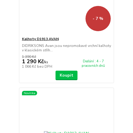
- 7 %
Kalhoty D1913 AVAN
DIDRIKSONS Avan jsou nepromokavé vrchní kalhoty
v klasickém střih...
1 390 Kč
1 290 Kč
Dodání : 4 - 7
/
ks
pracovních dnů
1 066 Kč
bez DPH
Koupit
Novinka