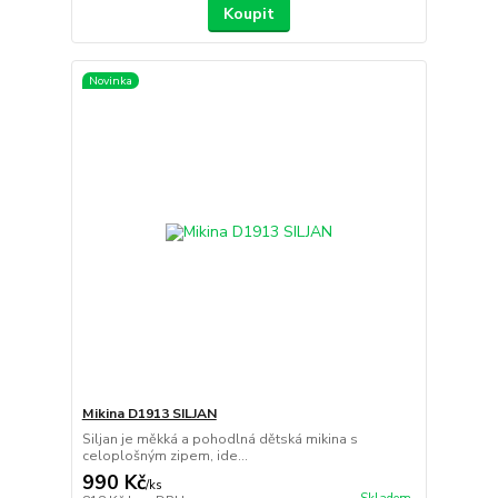
Koupit
Novinka
Mikina D1913 SILJAN
Siljan je měkká a pohodlná dětská mikina s
celoplošným zipem, ide...
990 Kč
/
ks