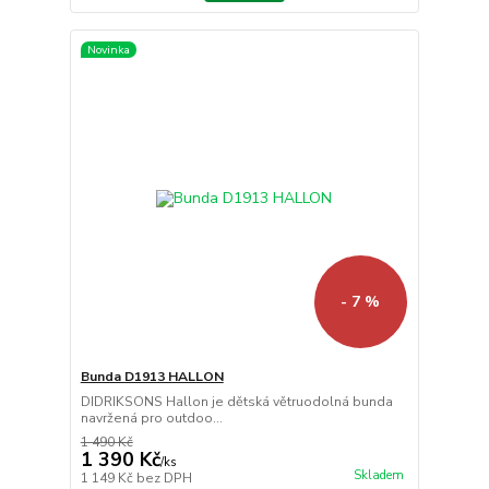
Novinka
- 7 %
Bunda D1913 HALLON
DIDRIKSONS Hallon je dětská větruodolná bunda
navržená pro outdoo...
1 490 Kč
1 390 Kč
/
ks
Skladem
1 149 Kč
bez DPH