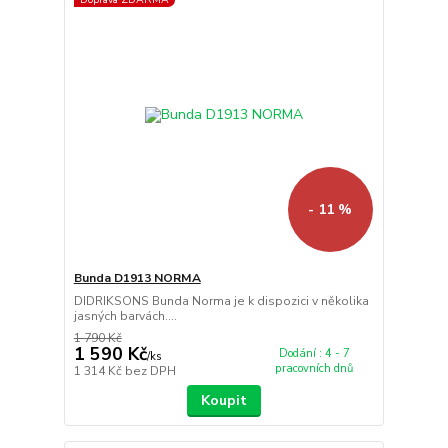
- 11 %
Bunda D1913 NORMA
DIDRIKSONS Bunda Norma je k dispozici v několika
jasných barvách....
1 790 Kč
1 590 Kč
Dodání : 4 - 7
/
ks
pracovních dnů
1 314 Kč
bez DPH
Koupit