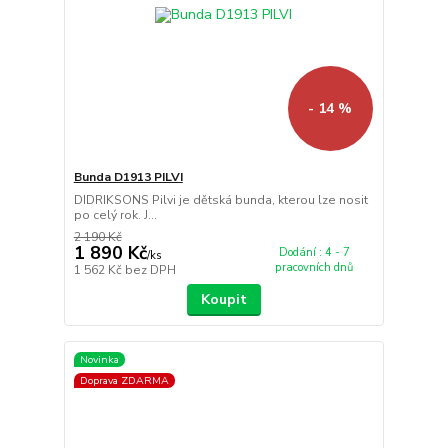
- 14 %
Bunda D1913 PILVI
DIDRIKSONS Pilvi je dětská bunda, kterou lze nosit
po celý rok. J...
2 190 Kč
1 890 Kč
Dodání : 4 - 7
/
ks
pracovních dnů
1 562 Kč
bez DPH
Koupit
Novinka
Doprava ZDARMA