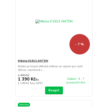
- 7 %
Mikina D1913 ANTEN
Anten je hravá dětská mikina se zipem po celé
délce, navržená v ...
1 490 Kč
1 390 Kč
Dodání : 4 - 7
/
ks
pracovních dnů
1 149 Kč
bez DPH
Koupit
Novinka