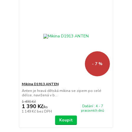
- 7 %
Mikina D1913 ANTEN
Anten je hravá dětská mikina se zipem po celé
délce, navržená v b...
1 490 Kč
1 390 Kč
Dodání : 4 - 7
/
ks
pracovních dnů
1 149 Kč
bez DPH
Koupit