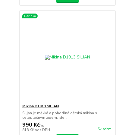
Novinka
Mikina D1913 SILJAN
Siljan je měkká a pohodlná dětská mikina s
celoplošným zipem, ide...
990 Kč
/
ks
Skladem
818 Kč
bez DPH