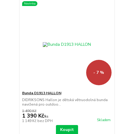
Novinka
- 7 %
Bunda D1913 HALLON
DIDRIKSONS Hallon je dětská větruodolná bunda
navržená pro outdoo...
1 490 Kč
1 390 Kč
/
ks
Skladem
1 149 Kč
bez DPH
Koupit