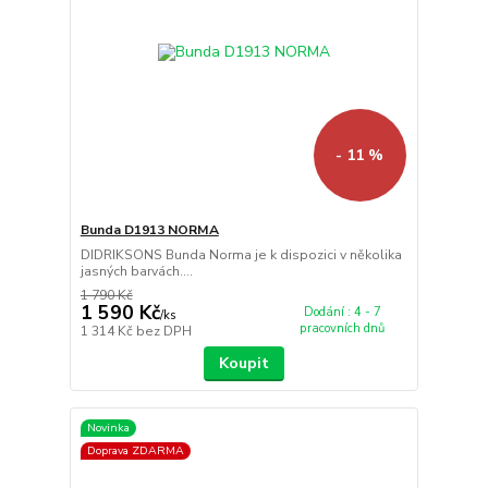
- 11 %
Bunda D1913 NORMA
DIDRIKSONS Bunda Norma je k dispozici v několika
jasných barvách....
1 790 Kč
1 590 Kč
Dodání : 4 - 7
/
ks
pracovních dnů
1 314 Kč
bez DPH
Koupit
Novinka
Doprava ZDARMA