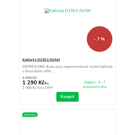
- 7 %
Kalhoty D1913 AVAN
DIDRIKSONS Avan jsou nepromokavé vrchní kalhoty
v klasickém střih...
1 390 Kč
1 290 Kč
Dodání : 4 - 7
/
ks
pracovních dnů
1 066 Kč
bez DPH
Koupit
Novinka