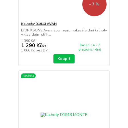
- 7 %
Kalhoty D1913 AVAN
DIDRIKSONS Avan jsou nepromokavé vrchní kalhoty
v klasickém střih...
1 390 Kč
1 290 Kč
Dodání : 4 - 7
/
ks
pracovních dnů
1 066 Kč
bez DPH
Koupit
Novinka