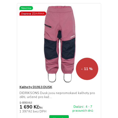
Novinka
Doprava ZDARMA
- 11 %
Kalhoty D1913 DUSK
DIDRIKSONS Dusk jsou nepromokavé kalhoty pro
děti, určené pro kaž...
1 890 Kč
1 690 Kč
Dodání : 4 - 7
/
ks
pracovních dnů
1 397 Kč
bez DPH