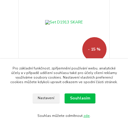
- 15 %
Pro základní funkčnost, zpříjemnění používání webu, analytické
Set D1913 SKARE
účely a v případě udělení souhlasu také pro účely cílení reklamy
Skare je funkční sada pro děti, ideální pro venkovní
využíváme soubory cookies. Nastavení vlastních preferencí
aktivity ...
cookies můžete kdykoli upravit odkazem ve spodní části stránek.
3 750 Kč
3 190 Kč
/
ks
Skladem
2 636 Kč
bez DPH
Souhlasím
Nastavení
Koupit
Souhlas můžete odmítnout
zde
.
DOPORUČUJEME
Doprava ZDARMA