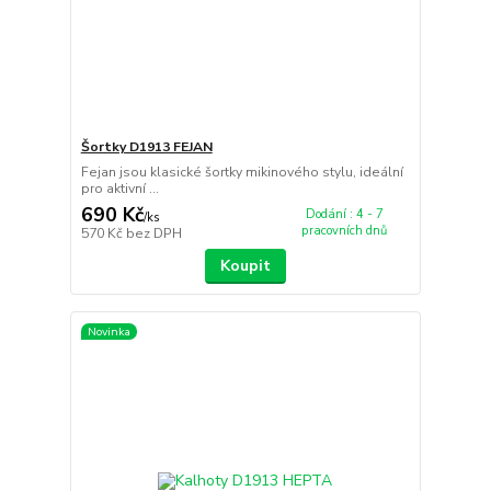
Šortky D1913 FEJAN
Fejan jsou klasické šortky mikinového stylu, ideální
pro aktivní ...
690 Kč
Dodání : 4 - 7
/
ks
pracovních dnů
570 Kč
bez DPH
Koupit
Novinka