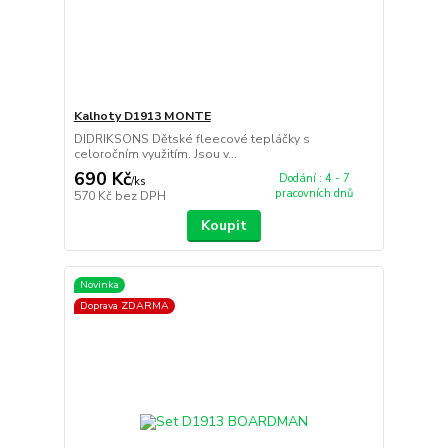
Kalhoty D1913 MONTE
DIDRIKSONS Dětské fleecové tepláčky s
celoročním využitím. Jsou v...
690 Kč
Dodání : 4 - 7
/
ks
pracovních dnů
570 Kč
bez DPH
Koupit
Novinka
Doprava ZDARMA