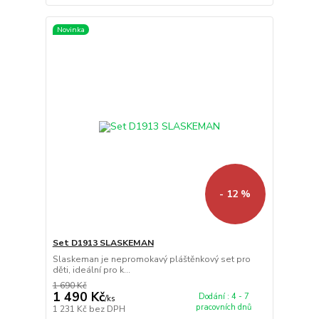
Novinka
- 12 %
Set D1913 SLASKEMAN
Slaskeman je nepromokavý pláštěnkový set pro
děti, ideální pro k...
1 690 Kč
1 490 Kč
Dodání : 4 - 7
/
ks
pracovních dnů
1 231 Kč
bez DPH