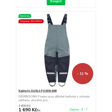
Koupit
Novinka
Doprava ZDARMA
- 11 %
Kalhoty D1913 FOXEN BIB
DIDRIKSONS Foxen jsou dětské kalhoty s volným
střihem, vhodné pro...
1 890 Kč
1 690 Kč
Dodání : 4 - 7
/
ks