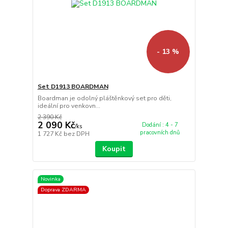
- 13 %
Set D1913 BOARDMAN
Boardman je odolný pláštěnkový set pro děti,
ideální pro venkovn...
2 390 Kč
2 090 Kč
Dodání : 4 - 7
/
ks
pracovních dnů
1 727 Kč
bez DPH
Koupit
Novinka
Doprava ZDARMA