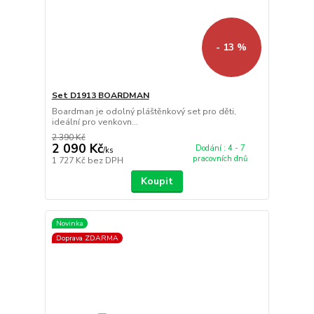
- 13 %
Set D1913 BOARDMAN
Boardman je odolný pláštěnkový set pro děti,
ideální pro venkovn...
2 390 Kč
2 090 Kč
Dodání : 4 - 7
/
ks
pracovních dnů
1 727 Kč
bez DPH
Koupit
Novinka
Doprava ZDARMA