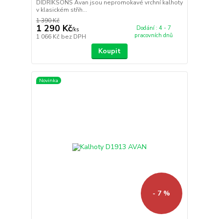
DIDRIKSONS Avan jsou nepromokavé vrchní kalhoty
v klasickém střih...
1 390 Kč
1 290 Kč
Dodání : 4 - 7
/
ks
pracovních dnů
1 066 Kč
bez DPH
Koupit
Novinka
- 7 %