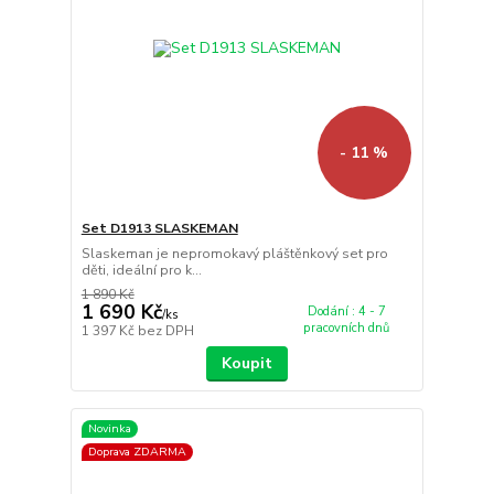
- 11 %
Set D1913 SLASKEMAN
Slaskeman je nepromokavý pláštěnkový set pro
děti, ideální pro k...
1 890 Kč
1 690 Kč
Dodání : 4 - 7
/
ks
pracovních dnů
1 397 Kč
bez DPH
Koupit
Novinka
Doprava ZDARMA