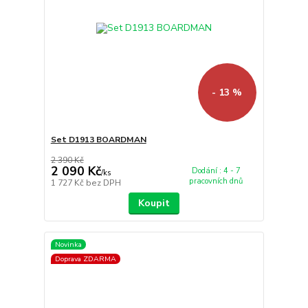
- 13 %
Set D1913 BOARDMAN
2 390 Kč
2 090 Kč
Dodání : 4 - 7
/
ks
pracovních dnů
1 727 Kč
bez DPH
Koupit
Novinka
Doprava ZDARMA