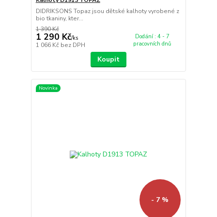
DIDRIKSONS Topaz jsou dětské kalhoty vyrobené z
bio tkaniny, kter...
1 390 Kč
1 290 Kč
Dodání : 4 - 7
/
ks
pracovních dnů
1 066 Kč
bez DPH
Koupit
Novinka
- 7 %