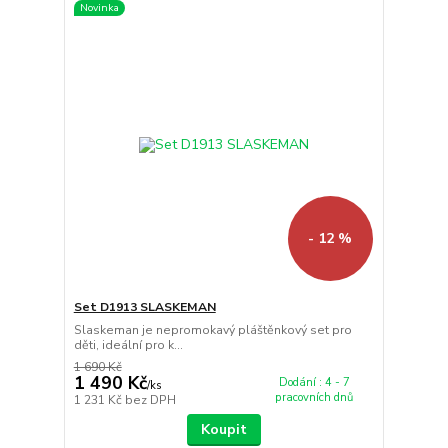
Novinka
- 12 %
Set D1913 SLASKEMAN
Slaskeman je nepromokavý pláštěnkový set pro
děti, ideální pro k...
1 690 Kč
1 490 Kč
Dodání : 4 - 7
/
ks
pracovních dnů
1 231 Kč
bez DPH
Koupit