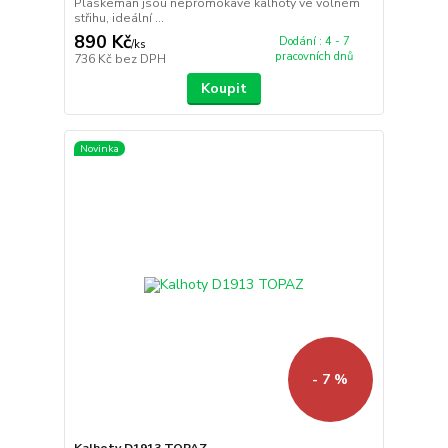
Plaskeman jsou nepromokavé kalhoty ve volném
střihu, ideální ...
890 Kč
Dodání : 4 - 7
/
ks
pracovních dnů
736 Kč
bez DPH
Koupit
Novinka
- 7 %
Kalhoty D1913 TOPAZ