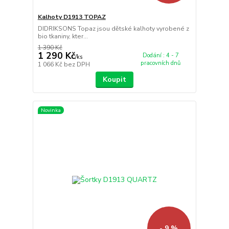
Kalhoty D1913 TOPAZ
DIDRIKSONS Topaz jsou dětské kalhoty vyrobené z
bio tkaniny, kter...
1 390 Kč
1 290 Kč
Dodání : 4 - 7
/
ks
pracovních dnů
1 066 Kč
bez DPH
Koupit
Novinka
- 9 %