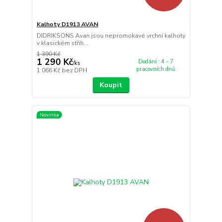
Kalhoty D1913 AVAN
DIDRIKSONS Avan jsou nepromokavé vrchní kalhoty
v klasickém střih...
1 390 Kč
1 290 Kč
Dodání : 4 - 7
/
ks
pracovních dnů
1 066 Kč
bez DPH
Koupit
Novinka