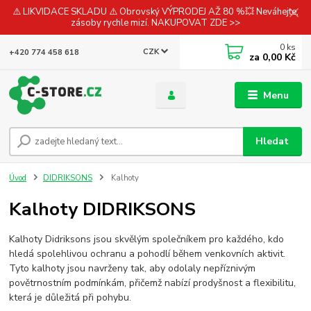
⚠️ LIKVIDACE SKLADU ⚠️ Obrovský VÝPRODEJ AŽ 80 %💥 Neváhejte,
zásoby rychle mizí. NAKUPOVAT ZDE >>
0
ks
CZK
+420 774 458 618
za
0,00 Kč
Menu
Hledat
Úvod
DIDRIKSONS
Kalhoty
Kalhoty DIDRIKSONS
Kalhoty Didriksons jsou skvělým společníkem pro každého, kdo
hledá spolehlivou ochranu a pohodlí během venkovních aktivit.
Tyto kalhoty jsou navrženy tak, aby odolaly nepříznivým
povětrnostním podmínkám, přičemž nabízí prodyšnost a flexibilitu,
která je důležitá při pohybu.