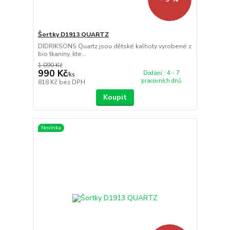
Šortky D1913 QUARTZ
DIDRIKSONS Quartz jsou dětské kalhoty vyrobené z
bio tkaniny, kte...
1 090 Kč
990 Kč
Dodání : 4 - 7
/
ks
pracovních dnů
818 Kč
bez DPH
Koupit
Novinka