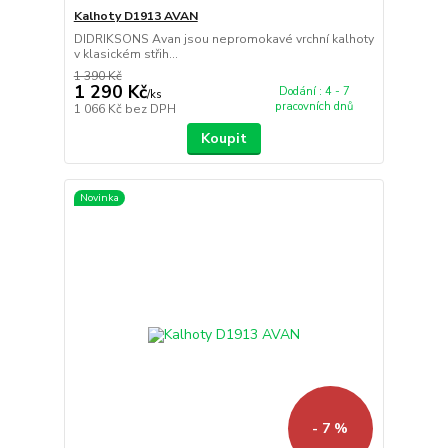
Kalhoty D1913 AVAN
DIDRIKSONS Avan jsou nepromokavé vrchní kalhoty
v klasickém střih...
1 390 Kč
1 290 Kč
Dodání : 4 - 7
/
ks
pracovních dnů
1 066 Kč
bez DPH
Koupit
Novinka
- 7 %