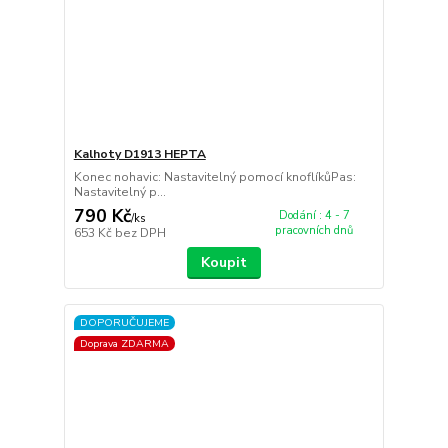
Kalhoty D1913 HEPTA
Konec nohavic: Nastavitelný pomocí knoflíkůPas:
Nastavitelný p...
790 Kč
Dodání : 4 - 7
/
ks
pracovních dnů
653 Kč
bez DPH
Koupit
DOPORUČUJEME
Doprava ZDARMA