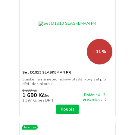
- 11 %
Set D1913 SLASKEMAN PR
Slaskeman je nepromokavý pláštěnkový set pro
děti, ideální pro k...
1 890 Kč
1 690 Kč
Dodání : 4 - 7
/
ks
pracovních dnů
1 397 Kč
bez DPH
Koupit
Novinka