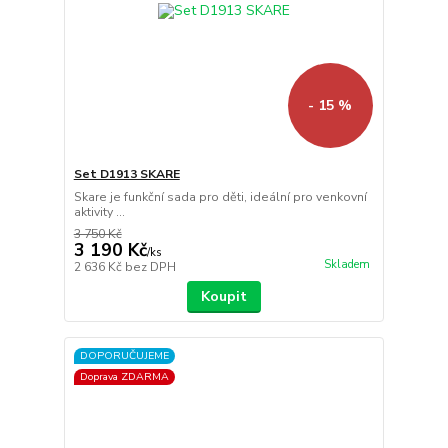
- 15 %
Set D1913 SKARE
Skare je funkční sada pro děti, ideální pro venkovní
aktivity ...
3 750 Kč
3 190 Kč
/
ks
Skladem
2 636 Kč
bez DPH
Koupit
DOPORUČUJEME
Doprava ZDARMA