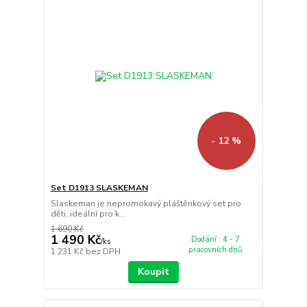
- 12 %
Set D1913 SLASKEMAN
Slaskeman je nepromokavý pláštěnkový set pro
děti, ideální pro k...
1 690 Kč
1 490 Kč
Dodání : 4 - 7
/
ks
pracovních dnů
1 231 Kč
bez DPH
Koupit