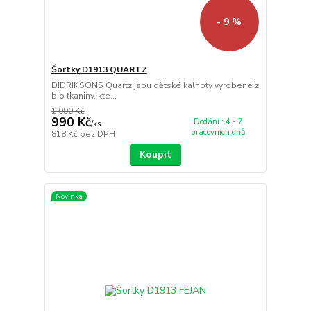
- 9 %
Šortky D1913 QUARTZ
DIDRIKSONS Quartz jsou dětské kalhoty vyrobené z
bio tkaniny, kte...
1 090 Kč
990 Kč
Dodání : 4 - 7
/
ks
pracovních dnů
818 Kč
bez DPH
Koupit
Novinka