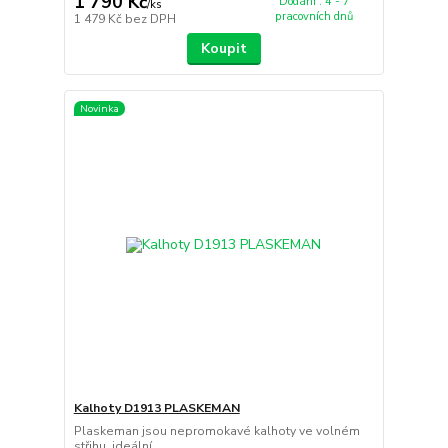
1 790 Kč
Dodání : 4 - 7
/
ks
pracovních dnů
1 479 Kč
bez DPH
Koupit
Novinka
Kalhoty D1913 PLASKEMAN
Plaskeman jsou nepromokavé kalhoty ve volném
střihu, ideální ...