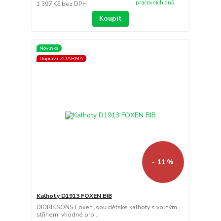
pracovních dnů
1 397 Kč
bez DPH
Koupit
Novinka
Doprava ZDARMA
- 11 %
Kalhoty D1913 FOXEN BIB
DIDRIKSONS Foxen jsou dětské kalhoty s volným
střihem, vhodné pro...