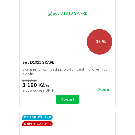
- 15 %
Set D1913 SKARE
Skare je funkční sada pro děti, ideální pro venkovní
aktivity...
3 750 Kč
3 190 Kč
/
ks
Skladem
2 636 Kč
bez DPH
Koupit
DOPORUČUJEME
Doprava ZDARMA