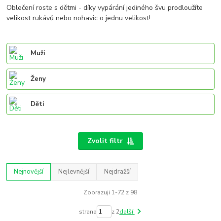
Oblečení roste s
dětmi -
díky
vypárání jediného švu prodloužíte
velikost rukávů nebo nohavic o jednu velikost!
Muži
Ženy
Děti
Zvolit filtr
Nejnovější
Nejlevnější
Nejdražší
Zobrazuji 1-72 z 98
strana
z 2
další