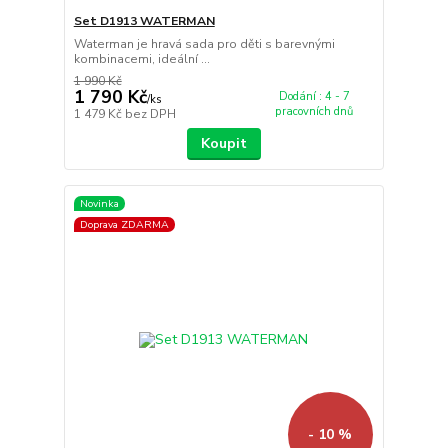
Set D1913 WATERMAN
Waterman je hravá sada pro děti s barevnými
kombinacemi, ideální ...
1 990 Kč
1 790 Kč
Dodání : 4 - 7
/
ks
pracovních dnů
1 479 Kč
bez DPH
Koupit
Novinka
Doprava ZDARMA
- 10 %