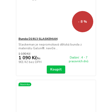
- 8 %
Bunda D1913 SLASKEMAN
Slaskeman je nepromokavá dětská bunda z
materiálu Galon®, navrže...
1 190 Kč
1 090 Kč
Dodání : 4 - 7
/
ks
pracovních dnů
901 Kč
bez DPH
Koupit
Novinka