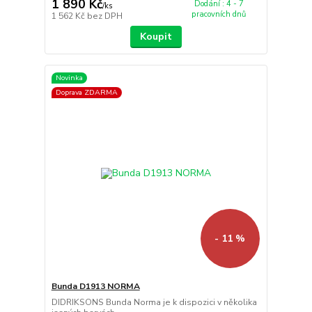
1 890 Kč
Dodání : 4 - 7
/
ks
pracovních dnů
1 562 Kč
bez DPH
Koupit
Novinka
Doprava ZDARMA
- 11 %
Bunda D1913 NORMA
DIDRIKSONS Bunda Norma je k dispozici v několika