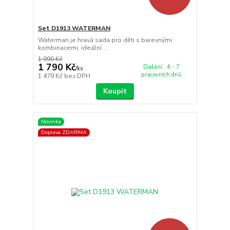
Set D1913 WATERMAN
Waterman je hravá sada pro děti s barevnými
kombinacemi, ideální ...
1 990 Kč
1 790 Kč
Dodání : 4 - 7
/
ks
pracovních dnů
1 479 Kč
bez DPH
Koupit
Novinka
Doprava ZDARMA