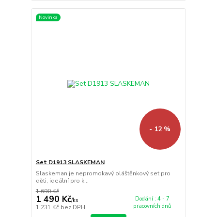
Novinka
- 12 %
Set D1913 SLASKEMAN
Slaskeman je nepromokavý pláštěnkový set pro
děti, ideální pro k...
1 690 Kč
1 490 Kč
Dodání : 4 - 7
/
ks
pracovních dnů
1 231 Kč
bez DPH