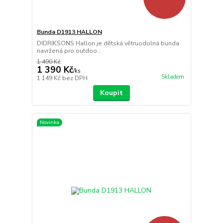
Bunda D1913 HALLON
DIDRIKSONS Hallon je dětská větruodolná bunda
navržená pro outdoo...
1 490 Kč
1 390 Kč
/
ks
Skladem
1 149 Kč
bez DPH
Koupit
Novinka