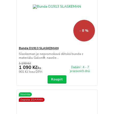
- 8 %
Bunda D1913 SLASKEMAN
Slaskeman je nepromokavá dětská bunda z
materiálu Galon®, navrže...
1 190 Kč
1 090 Kč
Dodání : 4 - 7
/
ks
pracovních dnů
901 Kč
bez DPH
Koupit
Novinka
Doprava ZDARMA