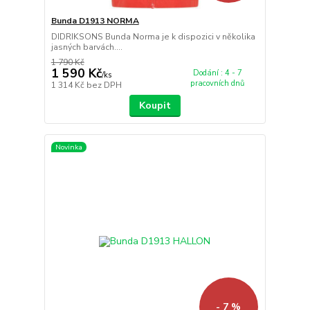
Bunda D1913 NORMA
DIDRIKSONS Bunda Norma je k dispozici v několika
jasných barvách....
1 790 Kč
1 590 Kč
Dodání : 4 - 7
/
ks
pracovních dnů
1 314 Kč
bez DPH
Koupit
Novinka
- 7 %