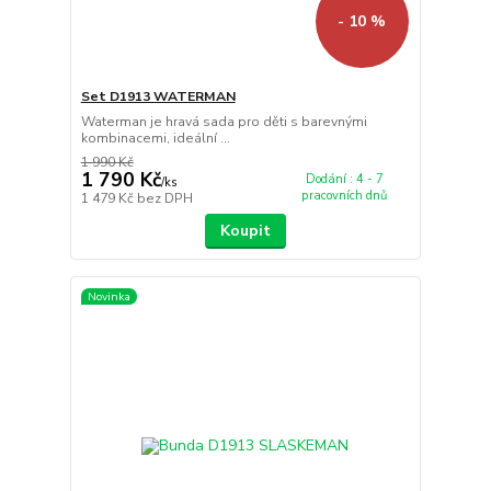
- 10 %
Set D1913 WATERMAN
Waterman je hravá sada pro děti s barevnými
kombinacemi, ideální ...
1 990 Kč
1 790 Kč
Dodání : 4 - 7
/
ks
pracovních dnů
1 479 Kč
bez DPH
Koupit
Novinka