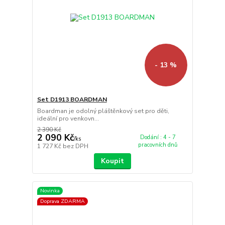
- 13 %
Set D1913 BOARDMAN
Boardman je odolný pláštěnkový set pro děti,
ideální pro venkovn...
2 390 Kč
2 090 Kč
Dodání : 4 - 7
/
ks
pracovních dnů
1 727 Kč
bez DPH
Koupit
Novinka
Doprava ZDARMA