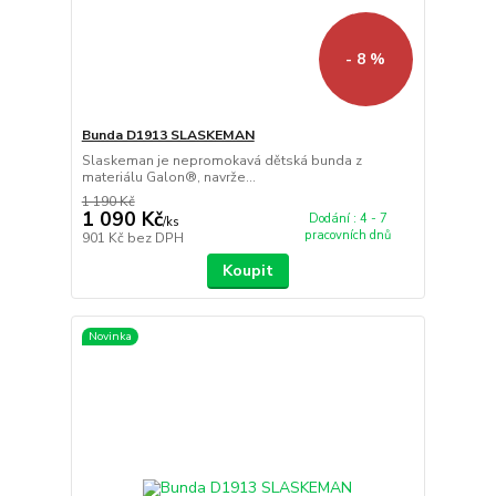
- 8 %
Bunda D1913 SLASKEMAN
Slaskeman je nepromokavá dětská bunda z
materiálu Galon®, navrže...
1 190 Kč
1 090 Kč
Dodání : 4 - 7
/
ks
pracovních dnů
901 Kč
bez DPH
Koupit
Novinka