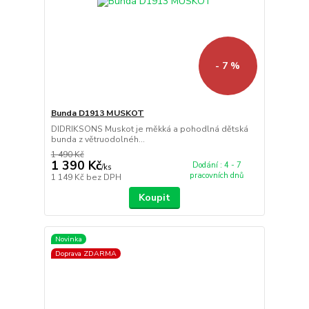
- 7 %
Bunda D1913 MUSKOT
DIDRIKSONS Muskot je měkká a pohodlná dětská
bunda z větruodolnéh...
1 490 Kč
1 390 Kč
Dodání : 4 - 7
/
ks
pracovních dnů
1 149 Kč
bez DPH
Koupit
Novinka
Doprava ZDARMA