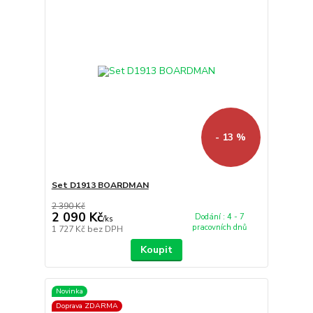
- 13 %
Set D1913 BOARDMAN
2 390 Kč
2 090 Kč
Dodání : 4 - 7
/
ks
pracovních dnů
1 727 Kč
bez DPH
Koupit
Novinka
Doprava ZDARMA