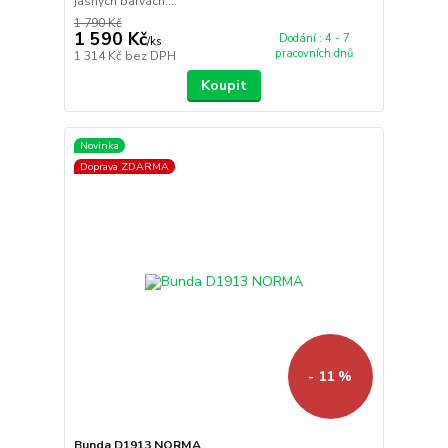
jasných barvách....
1 790 Kč
1 590 Kč
Dodání : 4 - 7
/
ks
pracovních dnů
1 314 Kč
bez DPH
Koupit
Novinka
Doprava ZDARMA
- 11 %
Bunda D1913 NORMA