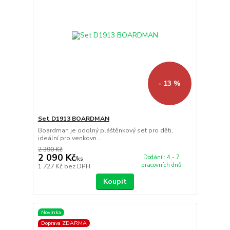
- 13 %
Set D1913 BOARDMAN
Boardman je odolný pláštěnkový set pro děti,
ideální pro venkovn...
2 390 Kč
2 090 Kč
Dodání : 4 - 7
/
ks
pracovních dnů
1 727 Kč
bez DPH
Koupit
Novinka
Doprava ZDARMA