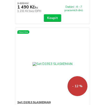
1 690 Kč
1 490 Kč
Dodání : 4 - 7
/
ks
pracovních dnů
1 231 Kč
bez DPH
Koupit
Novinka
- 12 %
Set D1913 SLASKEMAN