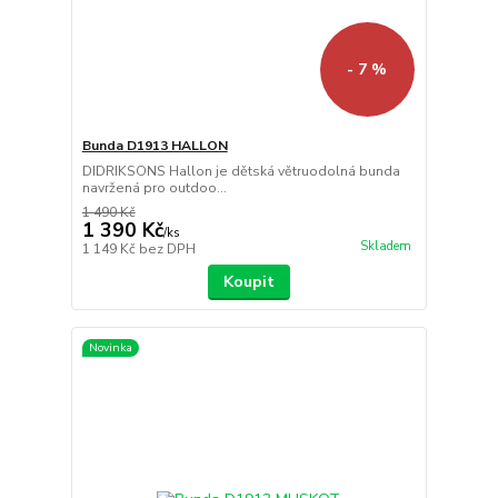
- 7 %
Bunda D1913 HALLON
DIDRIKSONS Hallon je dětská větruodolná bunda
navržená pro outdoo...
1 490 Kč
1 390 Kč
/
ks
Skladem
1 149 Kč
bez DPH
Koupit
Novinka