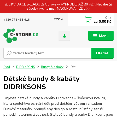
⚠️ LIKVIDACE SKLADU ⚠️ Obrovský VÝPRODEJ AŽ 80 %💥 Neváhejte,
zásoby rychle mizí. NAKUPOVAT ZDE >>
0
ks
CZK
+420 774 458 618
za
0,00 Kč
Menu
Hledat
Úvod
DIDRIKSONS
Bundy & Kabáty
Děti
Dětské bundy & kabáty
DIDRIKSONS
Objevte dětské bundy a kabáty Didriksons – švédskou kvalitu,
která spolehlivě ochrání děti před deštěm, větrem i chladem.
Funkční materiály, promyšlený design a rostoucí střihy zaručí
pohodlí i dlouhou životnost. Stylové bundy a parky Didriksons jsou