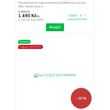
Slaskeman je nepromokavý pláštěnkový set pro
děti, ideální pro k...
1 690 Kč
1 490 Kč
Dodání : 4 - 7
/
ks
pracovních dnů
1 231 Kč
bez DPH
Koupit
Novinka
Doprava ZDARMA
- 10 %