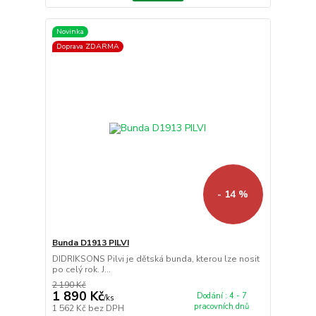
Novinka
Doprava ZDARMA
- 14 %
Bunda D1913 PILVI
DIDRIKSONS Pilvi je dětská bunda, kterou lze nosit
po celý rok. J...
2 190 Kč
1 890 Kč
Dodání : 4 - 7
/
ks
pracovních dnů
1 562 Kč
bez DPH