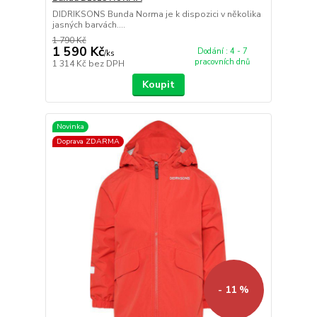
DIDRIKSONS Bunda Norma je k dispozici v několika
jasných barvách....
1 790 Kč
1 590 Kč
Dodání : 4 - 7
/
ks
pracovních dnů
1 314 Kč
bez DPH
Koupit
Novinka
Doprava ZDARMA
- 11 %