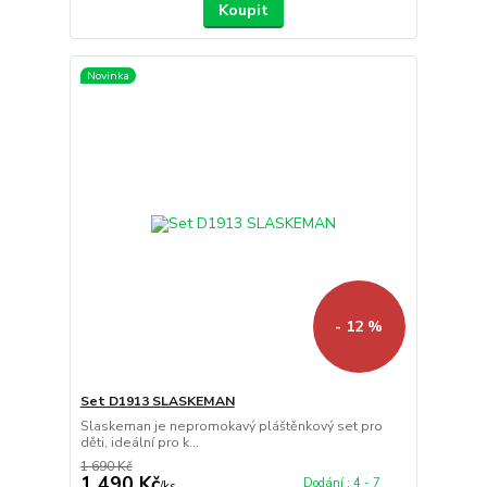
Koupit
Novinka
- 12 %
Set D1913 SLASKEMAN
Slaskeman je nepromokavý pláštěnkový set pro
děti, ideální pro k...
1 690 Kč
1 490 Kč
Dodání : 4 - 7
/
ks