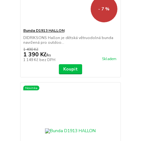
- 7 %
Bunda D1913 HALLON
DIDRIKSONS Hallon je dětská větruodolná bunda
navržená pro outdoo...
1 490 Kč
1 390 Kč
/
ks
Skladem
1 149 Kč
bez DPH
Koupit
Novinka