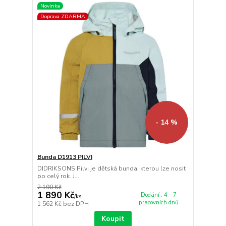
Novinka
Doprava ZDARMA
- 14 %
Bunda D1913 PILVI
DIDRIKSONS Pilvi je dětská bunda, kterou lze nosit
po celý rok. J...
2 190 Kč
1 890 Kč
Dodání : 4 - 7
/
ks
pracovních dnů
1 562 Kč
bez DPH
Koupit