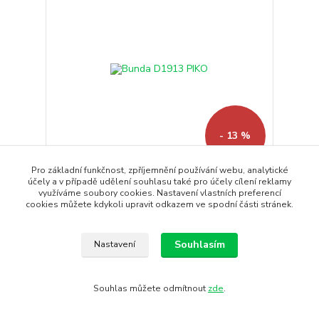
- 13 %
Pro základní funkčnost, zpříjemnění používání webu, analytické
účely a v případě udělení souhlasu také pro účely cílení reklamy
Bunda D1913 PIKO
využíváme soubory cookies. Nastavení vlastních preferencí
DIDRIKSONS
cookies můžete kdykoli upravit odkazem ve spodní části stránek.
2 290 Kč
1 990 Kč
Dodání : 4 - 7
/
ks
pracovních dnů
1 645 Kč
bez DPH
Souhlasím
Nastavení
Koupit
Souhlas můžete odmítnout
zde
.
Novinka
Doprava ZDARMA