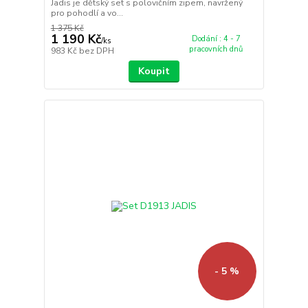
Jadis je dětský set s polovičním zipem, navržený
pro pohodlí a vo...
1 375 Kč
1 190 Kč
Dodání : 4 - 7
/
ks
pracovních dnů
983 Kč
bez DPH
Koupit
- 5 %