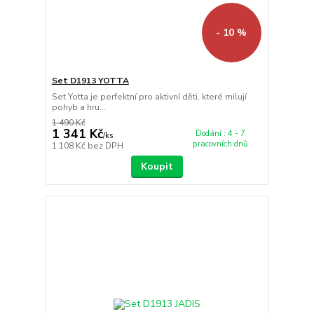
- 10 %
Set D1913 YOTTA
Set Yotta je perfektní pro aktivní děti, které milují
pohyb a hru...
1 490 Kč
1 341 Kč
Dodání : 4 - 7
/
ks
pracovních dnů
1 108 Kč
bez DPH
Koupit