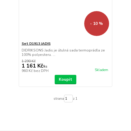
- 10 %
Set D1913 JADIS
DIDRIKSONS Jadis je útulná sada termoprádla ze
100% polyesteru. ...
1 290 Kč
1 161 Kč
/
ks
Skladem
960 Kč
bez DPH
Koupit
strana
z 1