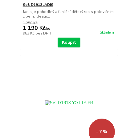
Set D1913 JADIS
Jadis je pohodlný a funkční dětský set s polovičním
zipem, ideáln...
1 250 Kč
1 190 Kč
/
ks
Skladem
983 Kč
bez DPH
Koupit
- 7 %