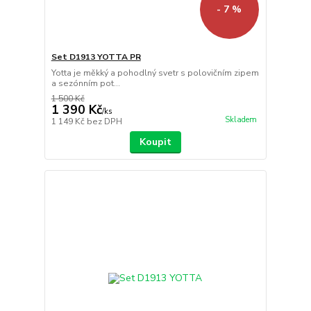
- 7 %
Set D1913 YOTTA PR
Yotta je měkký a pohodlný svetr s polovičním zipem
a sezónním pot...
1 500 Kč
1 390 Kč
/
ks
Skladem
1 149 Kč
bez DPH
Koupit