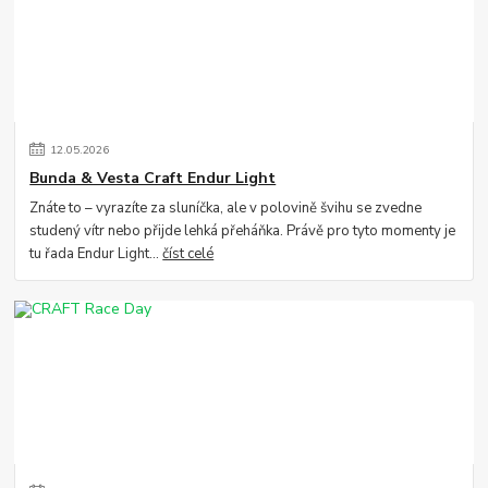
12
.
05
.
2026
Bunda & Vesta Craft Endur Light
Znáte to – vyrazíte za sluníčka, ale v polovině švihu se zvedne
studený vítr nebo přijde lehká přeháňka. Právě pro tyto momenty je
tu řada Endur Light...
číst celé