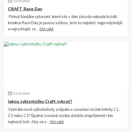
11
.
05
.
2026
CRAFT Race Day
Pokud hledáte vybavení, které vás v den závodu nebude brzdit,
kolekce Race Day je jasnou volbou. Je to to nejlehčí, nejprodyšnější
a nejrychlejší, co...
číst celé
07
.
05
.
2026
Jakou cyklovložku Craft vybrat?
Vybíráte nové cyklokalhoty a tápete v označení vložek Infinity C1,
C2 nebo C3? Špatně zvolená vložka dokáže znepříjemnit i ten
nejhezčí švih. Aby se v...
číst celé