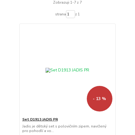
Zobrazuji 1-7 z 7
strana
z 1
- 13 %
Set D1913 JADIS PR
Jadis je dětský set s polovičním zipem, navržený
pro pohodlí a vo...