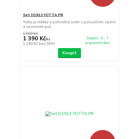
Set D1913 YOTTA PR
Yotta je měkký a pohodlný svetr s polovičním zipem
a sezónním pot...
1 500 Kč
1 390 Kč
Dodání : 4 - 7
/
ks
pracovních dnů
1 149 Kč
bez DPH
Koupit