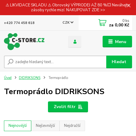
⚠️ LIKVIDACE SKLADU ⚠️ Obrovský VÝPRODEJ AŽ 80 %💥 Neváhejte,
zásoby rychle mizí. NAKUPOVAT ZDE >>
0
ks
CZK
+420 774 458 618
za
0,00 Kč
Menu
Hledat
Úvod
DIDRIKSONS
Termoprádlo
Termoprádlo DIDRIKSONS
Zvolit filtr
Nejnovější
Nejlevnější
Nejdražší