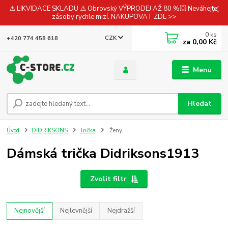
⚠️ LIKVIDACE SKLADU ⚠️ Obrovský VÝPRODEJ AŽ 80 %💥 Neváhejte,
zásoby rychle mizí. NAKUPOVAT ZDE >>
0
ks
CZK
+420 774 458 618
za
0,00 Kč
Menu
Hledat
Úvod
DIDRIKSONS
Trička
Ženy
Dámská trička Didriksons1913
Zvolit filtr
Nejnovější
Nejlevnější
Nejdražší