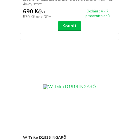
4way stret...
690 Kč
Dodání : 4 - 7
/
ks
pracovních dnů
570 Kč
bez DPH
Koupit
W Triko D1913 INGARÖ