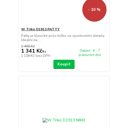
- 10 %
W Triko D1913 PATTY
Patty je klasické polo tričko se sportovními detaily.
Ideální na ...
1 490 Kč
1 341 Kč
Dodání : 4 - 7
/
ks
pracovních dnů
1 108 Kč
bez DPH
Koupit