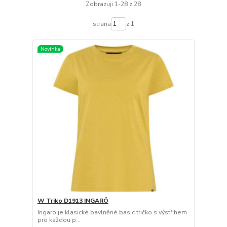
Zobrazuji 1-28 z 28
strana
z 1
Novinka
W Triko D1913 INGARÖ
Ingarö je klasické bavlněné basic tričko s výstřihem
pro každou p...