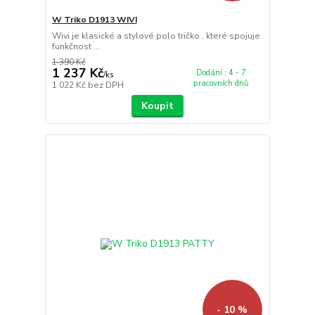
W Triko D1913 WIVI
Wivi je klasické a stylové polo tričko , které spojuje
funkčnost ...
1 390 Kč
1 237 Kč
Dodání : 4 - 7
/
ks
pracovních dnů
1 022 Kč
bez DPH
Koupit
- 10 %