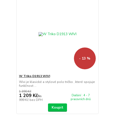
- 13 %
W Triko D1913 WIVI
Wivi je klasické a stylové polo tričko , které spojuje
funkčnost ...
1 390 Kč
1 209 Kč
Dodání : 4 - 7
/
ks
pracovních dnů
999 Kč
bez DPH
Koupit