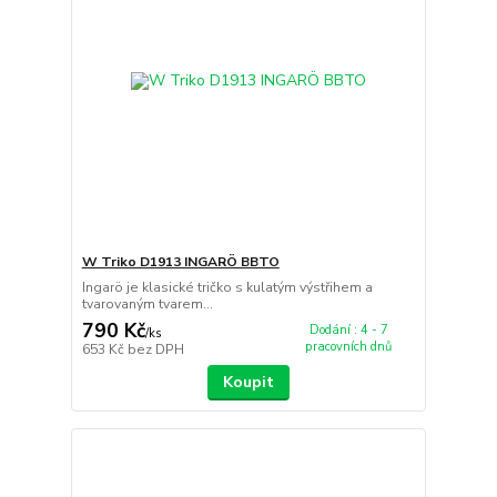
W Triko D1913 INGARÖ BBTO
Ingarö je klasické tričko s kulatým výstřihem a
tvarovaným tvarem...
790 Kč
Dodání : 4 - 7
/
ks
pracovních dnů
653 Kč
bez DPH
Koupit