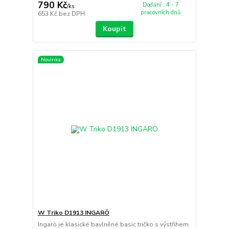
790 Kč
Dodání : 4 - 7
/
ks
pracovních dnů
653 Kč
bez DPH
Koupit
Novinka
W Triko D1913 INGARÖ
Ingarö je klasické bavlněné basic tričko s výstřihem