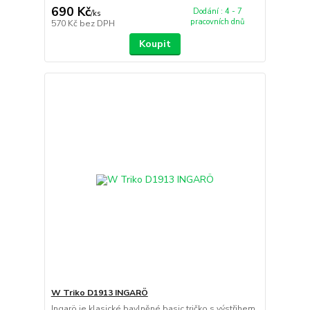
690 Kč
Dodání : 4 - 7
/
ks
pracovních dnů
570 Kč
bez DPH
Koupit
W Triko D1913 INGARÖ
Ingarö je klasické bavlněné basic tričko s výstřihem.