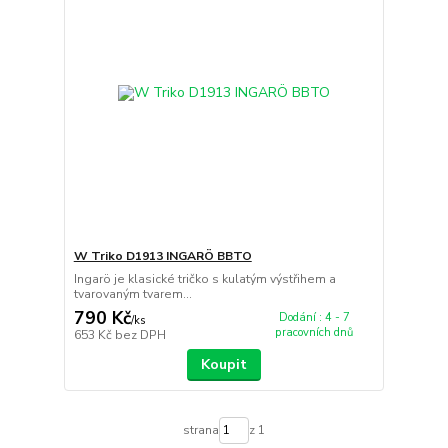
W Triko D1913 INGARÖ BBTO
Ingarö je klasické tričko s kulatým výstřihem a
tvarovaným tvarem...
790 Kč
Dodání : 4 - 7
/
ks
pracovních dnů
653 Kč
bez DPH
Koupit
strana
z 1