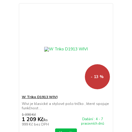
- 13 %
W Triko D1913 WIVI
Wivi je klasické a stylové polo tričko , které spojuje
funkčnost ...
1 390 Kč
1 209 Kč
Dodání : 4 - 7
/
ks
pracovních dnů
999 Kč
bez DPH