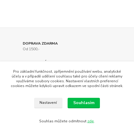
DOPRAVA ZDARMA
Od 1500,-
SPECIALISTÉ
Odborné poradenství
Pro základní funkčnost, zpříjemnění používání webu, analytické
účely a v případě udělení souhlasu také pro účely cílení reklamy
LIKVIDACE SKLADU
využíváme soubory cookies. Nastavení vlastních preferencí
cookies můžete kdykoli upravit odkazem ve spodní části stránek.
Slevy až 80%
15 LET NA TRHU
Souhlasím
Nastavení
Osobní přístup
Souhlas můžete odmítnout
zde
.