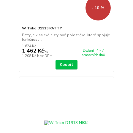
- 10 %
W Triko D1913 PATTY
Patty je klasické a stylové polo tričko, které spojuje
funkčnost ...
1 624 Kč
1 462 Kč
Dodání : 4 - 7
/
ks
pracovních dnů
1 208 Kč
bez DPH
Koupit