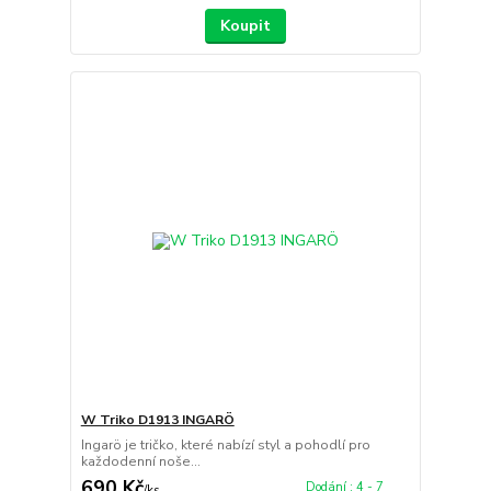
Koupit
W Triko D1913 INGARÖ
Ingarö je tričko, které nabízí styl a pohodlí pro
každodenní noše...
690 Kč
Dodání : 4 - 7
/
ks