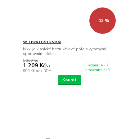
- 13 %
W Triko D1913 NIKKI
Nikki je klasické bezrukávové polo s výraznými
sportovními detail...
1 390 Kč
1 209 Kč
Dodání : 4 - 7
/
ks
pracovních dnů
999 Kč
bez DPH
Koupit