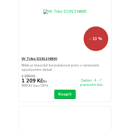
- 13 %
W Triko D1913 NIKKI
Nikki je klasické bezrukávové polo s výraznými
sportovními detail...
1 390 Kč
1 209 Kč
Dodání : 4 - 7
/
ks
pracovních dnů
999 Kč
bez DPH
Koupit