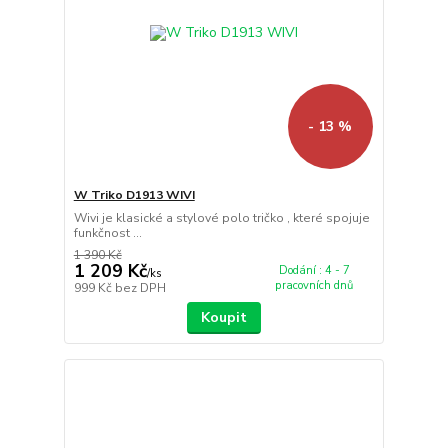
- 13 %
W Triko D1913 WIVI
Wivi je klasické a stylové polo tričko , které spojuje
funkčnost ...
1 390 Kč
1 209 Kč
Dodání : 4 - 7
/
ks
pracovních dnů
999 Kč
bez DPH
Koupit