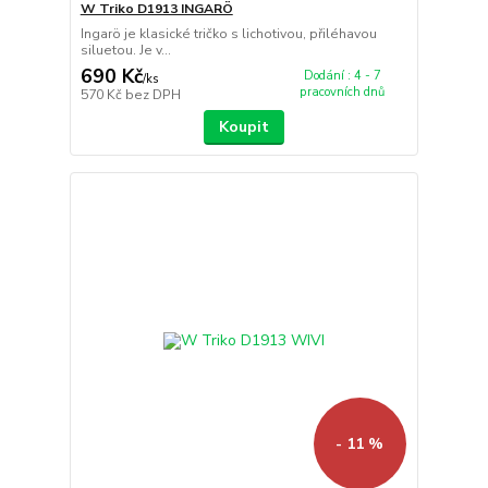
W Triko D1913 INGARÖ
Ingarö je klasické tričko s lichotivou, přiléhavou
siluetou. Je v...
690 Kč
Dodání : 4 - 7
/
ks
pracovních dnů
570 Kč
bez DPH
Koupit
- 11 %