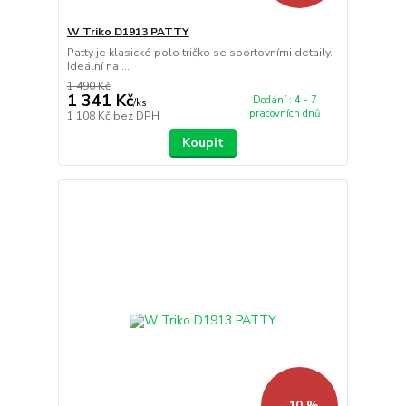
W Triko D1913 PATTY
Patty je klasické polo tričko se sportovními detaily.
Ideální na ...
1 490 Kč
1 341 Kč
Dodání : 4 - 7
/
ks
pracovních dnů
1 108 Kč
bez DPH
Koupit
- 10 %