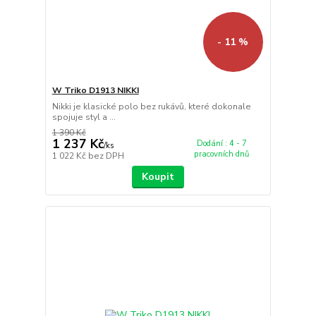
- 11 %
W Triko D1913 NIKKI
Nikki je klasické polo bez rukávů, které dokonale
spojuje styl a ...
1 390 Kč
1 237 Kč
Dodání : 4 - 7
/
ks
pracovních dnů
1 022 Kč
bez DPH
Koupit