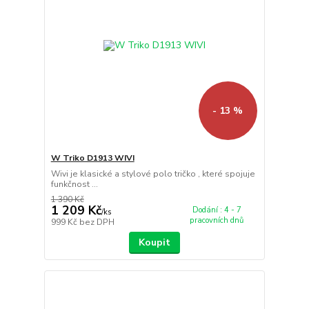
- 13 %
W Triko D1913 WIVI
Wivi je klasické a stylové polo tričko , které spojuje
funkčnost ...
1 390 Kč
1 209 Kč
Dodání : 4 - 7
/
ks
pracovních dnů
999 Kč
bez DPH
Koupit