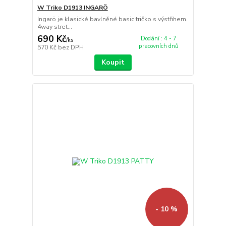
W Triko D1913 INGARÖ
Ingarö je klasické bavlněné basic tričko s výstřihem.
4way stret...
690 Kč
Dodání : 4 - 7
/
ks
pracovních dnů
570 Kč
bez DPH
Koupit
- 10 %