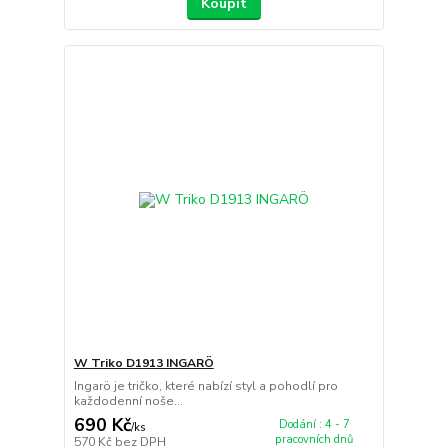
Koupit
W Triko D1913 INGARÖ
Ingarö je tričko, které nabízí styl a pohodlí pro
každodenní noše...
690 Kč
Dodání : 4 - 7
/
ks
pracovních dnů
570 Kč
bez DPH