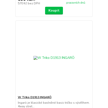
pracovních dnů
570 Kč
bez DPH
Koupit
W Triko D1913 INGARÖ
Ingarö je klasické bavlněné basic tričko s výstřihem.
4way stret...