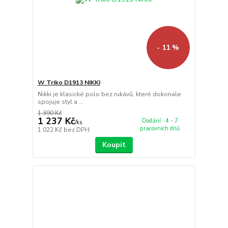
- 11 %
W Triko D1913 NIKKI
Nikki je klasické polo bez rukávů, které dokonale
spojuje styl a ...
1 390 Kč
1 237 Kč
Dodání : 4 - 7
/
ks
pracovních dnů
1 022 Kč
bez DPH
Koupit