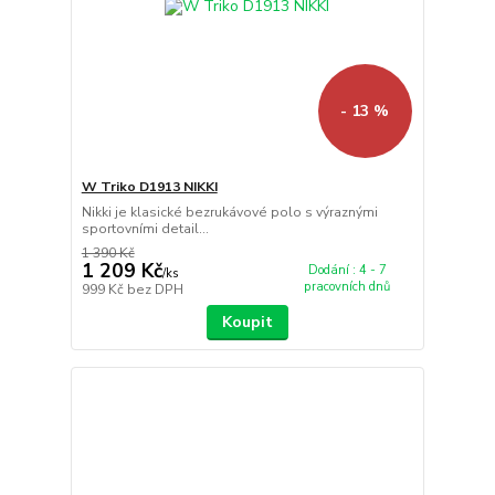
- 13 %
W Triko D1913 NIKKI
Nikki je klasické bezrukávové polo s výraznými
sportovními detail...
1 390 Kč
1 209 Kč
Dodání : 4 - 7
/
ks
pracovních dnů
999 Kč
bez DPH
Koupit