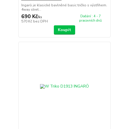
Ingarö je klasické bavlněné basic tričko s výstřihem.
4way stret...
690 Kč
Dodání : 4 - 7
/
ks
pracovních dnů
570 Kč
bez DPH
Koupit