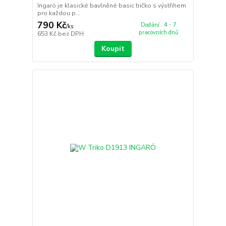
Ingarö je klasické bavlněné basic tričko s výstřihem
pro každou p...
790 Kč
Dodání : 4 - 7
/
ks
pracovních dnů
653 Kč
bez DPH
Koupit