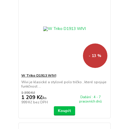
- 13 %
W Triko D1913 WIVI
Wivi je klasické a stylové polo tričko , které spojuje
funkčnost ...
1 390 Kč
1 209 Kč
Dodání : 4 - 7
/
ks
pracovních dnů
999 Kč
bez DPH
Koupit