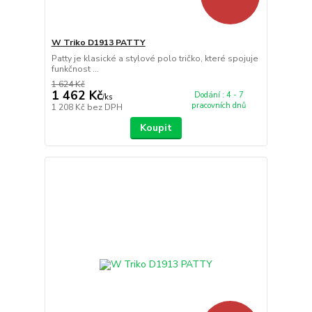
W Triko D1913 PATTY
Patty je klasické a stylové polo tričko, které spojuje
funkčnost ...
1 624 Kč
1 462 Kč
Dodání : 4 - 7
/
ks
pracovních dnů
1 208 Kč
bez DPH
Koupit