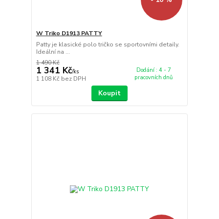
W Triko D1913 PATTY
Patty je klasické polo tričko se sportovními detaily.
Ideální na ...
1 490 Kč
1 341 Kč
Dodání : 4 - 7
/
ks
pracovních dnů
1 108 Kč
bez DPH
Koupit