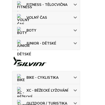
FITNESS - TĚLOCVIČNA
VOLNÝ ČAS
BOTY
JUNIOR - DĚTSKÉ
BIKE - CYKLISTIKA
XC - BĚŽECKÉ LYŽOVÁNÍ
OUTDOOR / TURISTIKA