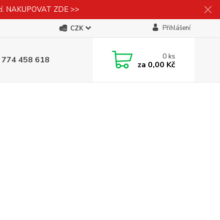
izí. NAKUPOVAT ZDE >>
Přihlášení
CZK
0
ks
 774 458 618
za
0,00 Kč