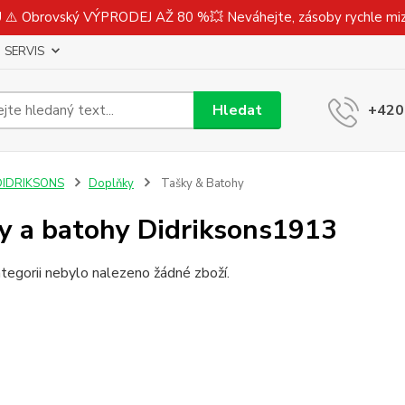
⚠️ Obrovský VÝPRODEJ AŽ 80 %💥 Neváhejte, zásoby rychle m
SERVIS
Hledat
+420
DIDRIKSONS
Doplňky
Tašky & Batohy
y a batohy Didriksons1913
tegorii nebylo nalezeno žádné zboží.