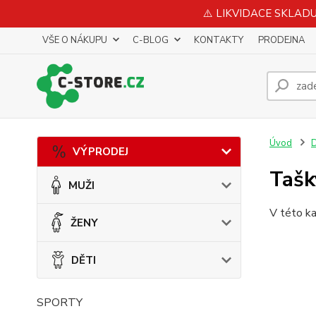
⚠️ LIKVIDACE SKLADU 
VŠE O NÁKUPU
C-BLOG
KONTAKTY
PRODEJNA
Úvod
VÝPRODEJ
Tašk
MUŽI
V této ka
ŽENY
DĚTI
SPORTY