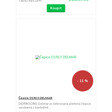
pracovních dnů
736 Kč
bez DPH
Koupit
- 11 %
Čepice D1913 DELMAR
DIDRIKSONS Delmar je žebrovaná pletená čepice
vyrobená z bavlněné...