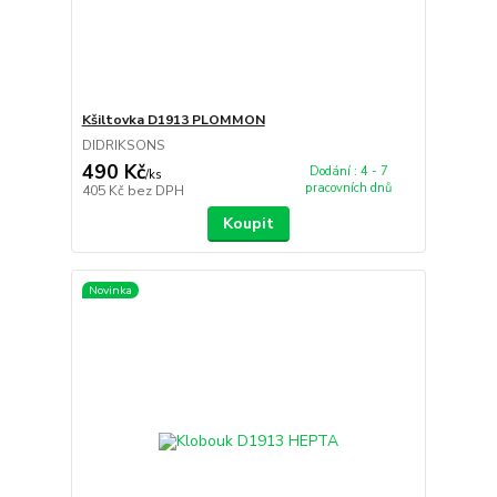
Kšiltovka D1913 PLOMMON
DIDRIKSONS
490 Kč
Dodání : 4 - 7
/
ks
pracovních dnů
405 Kč
bez DPH
Koupit
Novinka