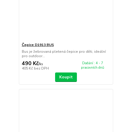
Čepice D1913 BUS
Bus je žebrovaná pletená čepice pro děti, ideální
pro outdoor...
490 Kč
Dodání : 4 - 7
/
ks
pracovních dnů
405 Kč
bez DPH
Koupit