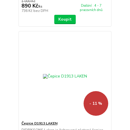
1 000 Kč
890 Kč
Dodání : 4 - 7
/
ks
pracovních dnů
736 Kč
bez DPH
Koupit
- 11 %
Čepice D1913 LAKEN