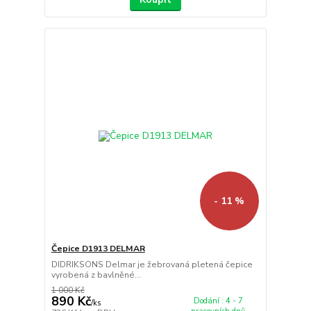
- 11 %
Čepice D1913 DELMAR
DIDRIKSONS Delmar je žebrovaná pletená čepice
vyrobená z bavlněné...
1 000 Kč
890 Kč
Dodání : 4 - 7
/
ks