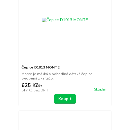
Čepice D1913 MONTE
Monte je měkká a pohodlná dětská čepice
vyrobená z kartáčo...
625 Kč
/
ks
Skladem
517 Kč
bez DPH
Koupit