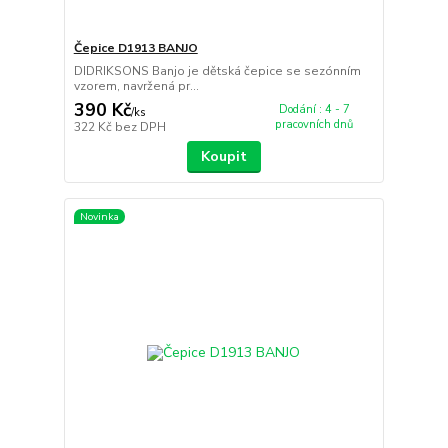
Čepice D1913 BANJO
DIDRIKSONS Banjo je dětská čepice se sezónním
vzorem, navržená pr...
390 Kč
Dodání : 4 - 7
/
ks
pracovních dnů
322 Kč
bez DPH
Koupit
Novinka