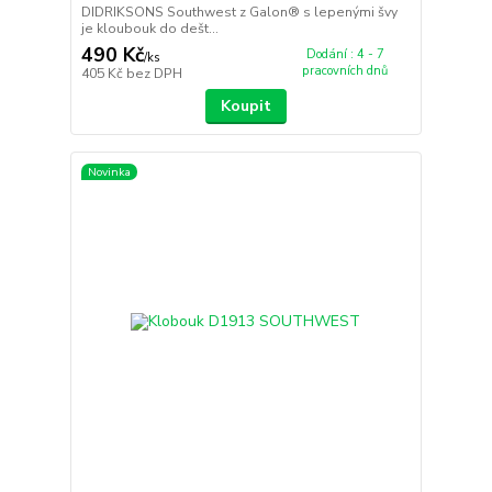
DIDRIKSONS Southwest z Galon® s lepenými švy
je kloubouk do dešt...
490 Kč
Dodání : 4 - 7
/
ks
pracovních dnů
405 Kč
bez DPH
Koupit
Novinka