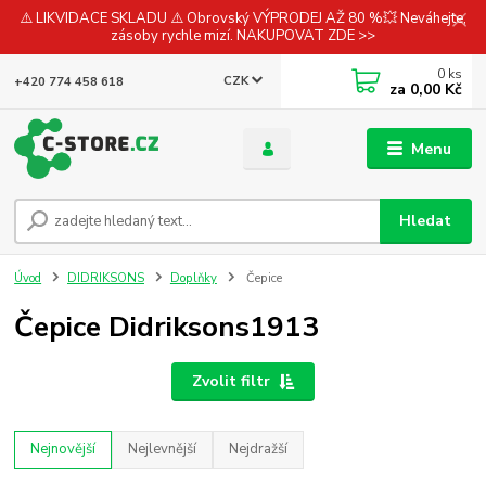
⚠️ LIKVIDACE SKLADU ⚠️ Obrovský VÝPRODEJ AŽ 80 %💥 Neváhejte,
zásoby rychle mizí. NAKUPOVAT ZDE >>
0
ks
CZK
+420 774 458 618
za
0,00 Kč
Menu
Hledat
Úvod
DIDRIKSONS
Doplňky
Čepice
Čepice Didriksons1913
Zvolit filtr
Nejnovější
Nejlevnější
Nejdražší