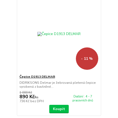
- 11 %
Čepice D1913 DELMAR
DIDRIKSONS Delmar je žebrovaná pletená čepice
vyrobená z bavlněné...
1 000 Kč
890 Kč
Dodání : 4 - 7
/
ks
pracovních dnů
736 Kč
bez DPH
Koupit