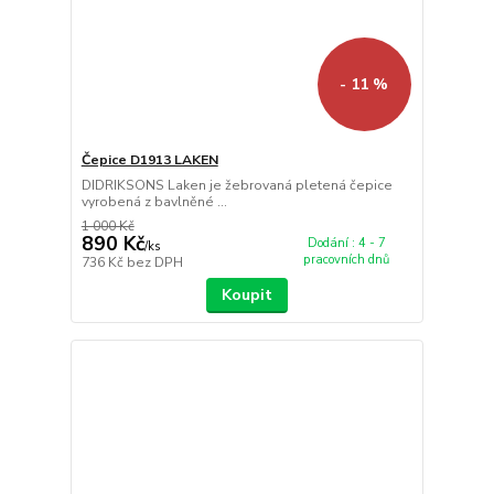
- 11 %
Čepice D1913 LAKEN
DIDRIKSONS Laken je žebrovaná pletená čepice
vyrobená z bavlněné ...
1 000 Kč
890 Kč
Dodání : 4 - 7
/
ks
pracovních dnů
736 Kč
bez DPH
Koupit