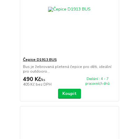
Čepice D1913 BUS
Bus je žebrovaná pletená čepice pro děti, ideální
pro outdooro...
490 Kč
Dodání : 4 - 7
/
ks
pracovních dnů
405 Kč
bez DPH
Koupit