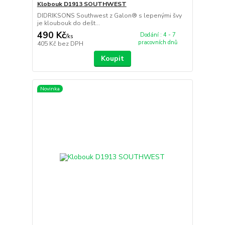
Klobouk D1913 SOUTHWEST
DIDRIKSONS Southwest z Galon® s lepenými švy
je kloubouk do dešt...
490 Kč
Dodání : 4 - 7
/
ks
pracovních dnů
405 Kč
bez DPH
Koupit
Novinka