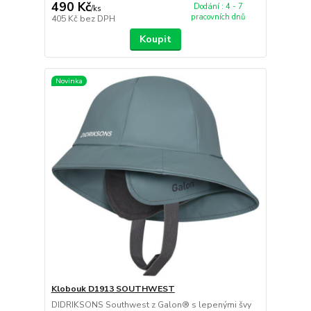
490 Kč
Dodání : 4 - 7
/
ks
pracovních dnů
405 Kč
bez DPH
Koupit
Novinka
Klobouk D1913 SOUTHWEST
DIDRIKSONS Southwest z Galon® s lepenými švy