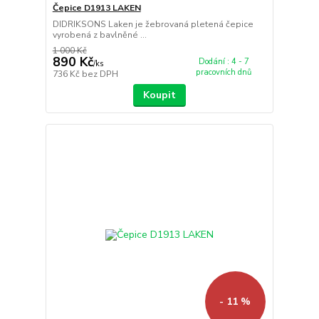
Čepice D1913 LAKEN
DIDRIKSONS Laken je žebrovaná pletená čepice
vyrobená z bavlněné ...
1 000 Kč
890 Kč
Dodání : 4 - 7
/
ks
pracovních dnů
736 Kč
bez DPH
Koupit
- 11 %