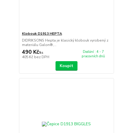
Klobouk D1913 HEPTA
DIDRIKSONS Hepta je klasický klobouk vyrobený z
materiálu Galon®,...
490 Kč
Dodání : 4 - 7
/
ks
pracovních dnů
405 Kč
bez DPH
Koupit