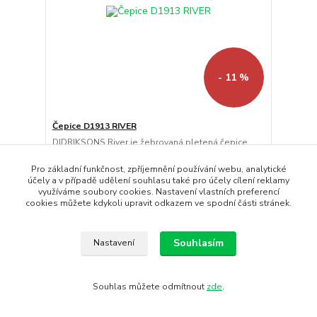
- 11 %
Čepice D1913 RIVER
DIDRIKSONS River je žebrovaná pletená čepice
vyrobená z bavlněné ...
1 000 Kč
Pro základní funkčnost, zpříjemnění používání webu, analytické
890 Kč
Dodání : 4 - 7
účely a v případě udělení souhlasu také pro účely cílení reklamy
/
ks
pracovních dnů
využíváme soubory cookies. Nastavení vlastních preferencí
736 Kč
bez DPH
cookies můžete kdykoli upravit odkazem ve spodní části stránek.
Koupit
Souhlasím
Nastavení
Souhlas můžete odmítnout
zde
.