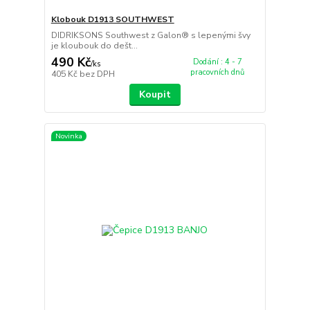
Klobouk D1913 SOUTHWEST
DIDRIKSONS Southwest z Galon® s lepenými švy
je kloubouk do dešt...
490 Kč
Dodání : 4 - 7
/
ks
pracovních dnů
405 Kč
bez DPH
Koupit
Novinka