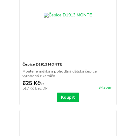
Čepice D1913 MONTE
Monte je měkká a pohodlná dětská čepice
vyrobená z kartáčo...
625 Kč
/
ks
Skladem
517 Kč
bez DPH
Koupit