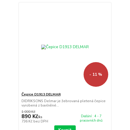
- 11 %
Čepice D1913 DELMAR
DIDRIKSONS Delmar je žebrovaná pletená čepice
vyrobená z bavlněné...
1 000 Kč
890 Kč
Dodání : 4 - 7
/
ks
pracovních dnů
736 Kč
bez DPH
Koupit