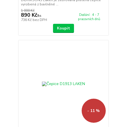
DIDRIKSONS Laken je žebrovaná pletená čepice
vyrobená z bavlněné ...
1 000 Kč
890 Kč
Dodání : 4 - 7
/
ks
pracovních dnů
736 Kč
bez DPH
Koupit
- 11 %