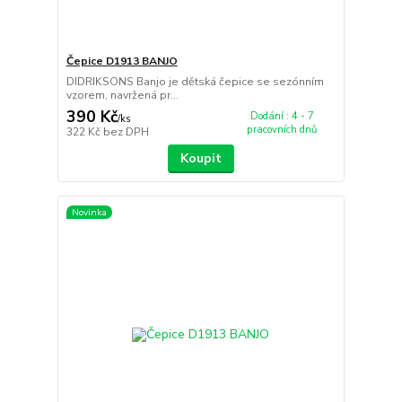
Čepice D1913 BANJO
DIDRIKSONS Banjo je dětská čepice se sezónním
vzorem, navržená pr...
390 Kč
Dodání : 4 - 7
/
ks
pracovních dnů
322 Kč
bez DPH
Koupit
Novinka