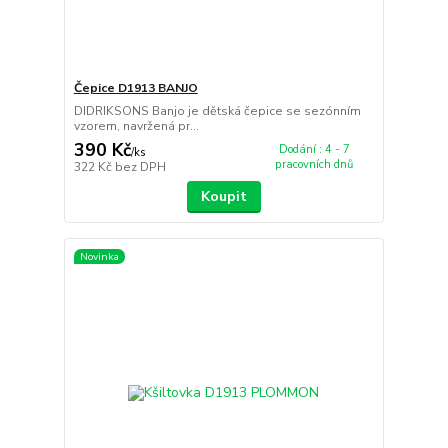
Čepice D1913 BANJO
DIDRIKSONS Banjo je dětská čepice se sezónním
vzorem, navržená pr...
390 Kč
Dodání : 4 - 7
/
ks
pracovních dnů
322 Kč
bez DPH
Koupit
Novinka