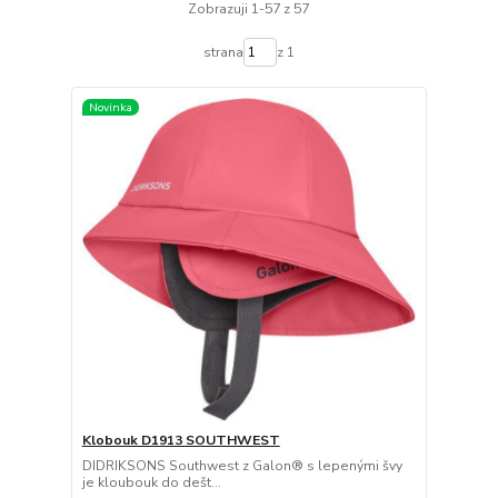
Zobrazuji 1-57 z 57
strana
z 1
Novinka
Klobouk D1913 SOUTHWEST
DIDRIKSONS Southwest z Galon® s lepenými švy
je kloubouk do dešt...