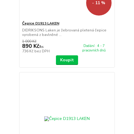
- 11 %
Čepice D1913 LAKEN
DIDRIKSONS Laken je žebrovaná pletená čepice
vyrobená z bavlněné ...
1 000 Kč
890 Kč
Dodání : 4 - 7
/
ks
pracovních dnů
736 Kč
bez DPH
Koupit