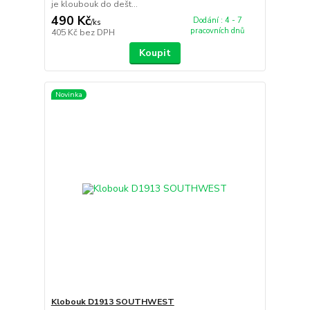
je kloubouk do dešt...
490 Kč
Dodání : 4 - 7
/
ks
pracovních dnů
405 Kč
bez DPH
Koupit
Novinka
Klobouk D1913 SOUTHWEST