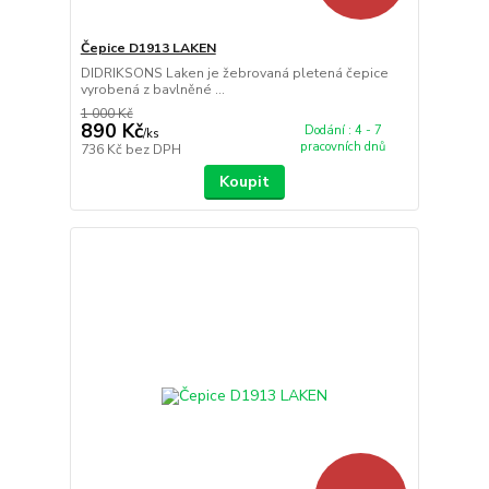
Čepice D1913 LAKEN
DIDRIKSONS Laken je žebrovaná pletená čepice
vyrobená z bavlněné ...
1 000 Kč
890 Kč
Dodání : 4 - 7
/
ks
pracovních dnů
736 Kč
bez DPH
Koupit