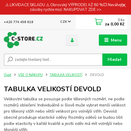
⚠️ LIKVIDACE SKLADU ⚠️ Obrovský VÝPRODEJ AŽ 80 %💥 Neváhejte,
zásoby rychle mizí. NAKUPOVAT ZDE >>
0
ks
CZK
+420 774 458 618
za
0,00 Kč
Menu
Hledat
Úvod
VŠE O NÁKUPU
TABULKA VELIKOSTÍ
DEVOLD
TABULKA VELIKOSTÍ DEVOLD
Velikostní tabulka se posuzuje podle tělesných rozměrl, ne podle
rozměrů oblečení. Individuálně si šlově muže vybrat menší velikost
pro tělesný stčih nebo větší velikost pro volnější střih. Devold
obecně produkuje elastické oděvy. Rozměry oděvů se budou lišit
podle elasticity v kařdé kvalitě a jestli oděv má mít volnější nebo
těsnéjší střih.