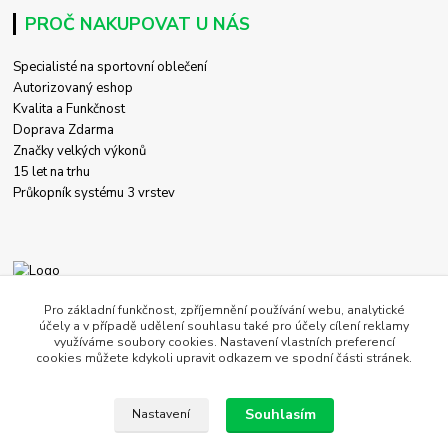
PROČ NAKUPOVAT U NÁS
Specialisté na sportovní oblečení
Autorizovaný eshop
Kvalita a Funkčnost
Doprava Zdarma
Značky velkých výkonů
15 let na trhu
Průkopník systému 3 vrstev
+420 774 458 618
Pro základní funkčnost, zpříjemnění používání webu, analytické
účely a v případě udělení souhlasu také pro účely cílení reklamy
využíváme soubory cookies. Nastavení vlastních preferencí
obchod@c-store.cz
cookies můžete kdykoli upravit odkazem ve spodní části stránek.
Souhlasím
Nastavení