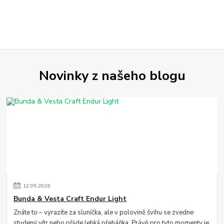
Novinky z našeho blogu
12
.
05
.
2026
Bunda & Vesta Craft Endur Light
Znáte to – vyrazíte za sluníčka, ale v polovině švihu se zvedne
studený vítr nebo přijde lehká přeháňka. Právě pro tyto momenty je