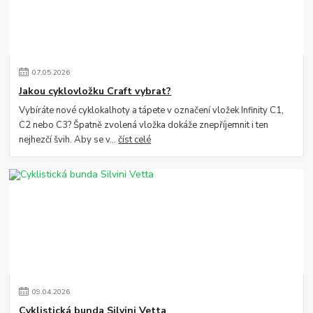
07
.
05
.
2026
Jakou cyklovložku Craft vybrat?
Vybíráte nové cyklokalhoty a tápete v označení vložek Infinity C1,
C2 nebo C3? Špatně zvolená vložka dokáže znepříjemnit i ten
nejhezčí švih. Aby se v...
číst celé
09
.
04
.
2026
Cyklistická bunda Silvini Vetta