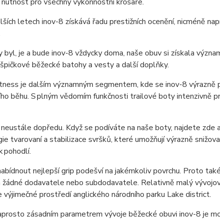
í nutnost pro všechny výkonnostní
krosaře
.
lších letech inov-8 získává řadu prestižních ocenění, nicméně n
.
dy byl, je a bude inov-8 vždycky doma, naše obuv si získala výz
 špičkové běžecké batohy a vesty a další doplňky.
itness je dalším významným segmentem, kde se inov-8 výrazně pro
ního běhu. S plným vědomím funkčnosti
trailové
boty intenzivně pr
 neustále dopředu. Když se podíváte na naše boty, najdete zde
ie tvarovaní a stabilizace svršků, které umožňují výrazně snižov
 k pohodlí.
abídnout nejlepší
grip
podešví na jakémkoliv povrchu. Proto tak
a žádné dodavatele nebo subdodavatele. Relativně malý vývojov
e výjimečné prostředí anglického národního parku
Lake
district
.
aprosto zásadním parametrem vývoje běžecké obuvi inov-8 je mo