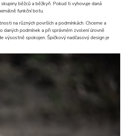
 skupiny běžců a běžkyň. Pokud ti vyhovuje daná
aximálně funkční botu.
stnosti na různých površích a podmínkách. Chceme a
do daných podmínek a při správném zvolení úrovně
de výsostně spokojen. Špičkový nadčasový design je