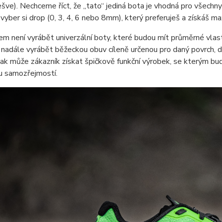
ve). Nechceme říct, že „tato“ jediná bota je vhodná pro všechny
vyber si drop (0, 3, 4, 6 nebo 8mm), který preferuješ a získáš m
em není vyrábět univerzální boty, které budou mít průměrné vla
nadále vyrábět běžeckou obuv cíleně určenou pro daný povrch, 
ak může zákazník získat špičkově funkční výrobek, se kterým bu
u samozřejmostí.