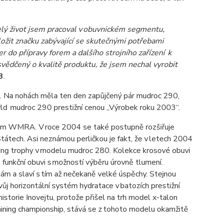
celý život jsem pracoval v obuvnickém segmentu,
ožit značku zabývající se skutečnými potřebami
r do přípravy forem a dalšího strojního zařízení k
vědčený o kvalitě produktu, že jsem nechal vyrobit
3
.
. Na nohách měla ten den zapůjčený pár
mudroc
290,
ld
mudroc
290 prestižní cenou „Výrobek roku 2003“.
erem WMRA. V roce 2004 se také postupně rozšiřuje
tátech. Asi neznámou perličkou je fakt, že v letech 2004
ing
trophy
v modelu
mudroc
280. Kolekce krosové obuvi
í, funkční obuvi s možností výběru úrovně tlumení.
ám a slaví s tím až nečekaně velké úspěchy. Stejnou
vůj horizontální systém hydratace v batozích prestižní
historie
Inovejtu
, protože přišel na trh model x-talon
nining
championship
, stává se z tohoto modelu okamžitě