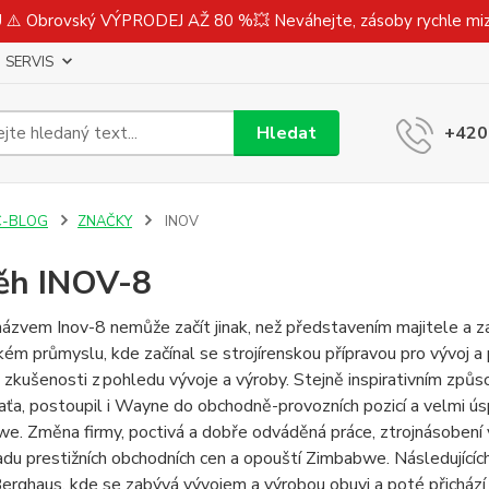
⚠️ Obrovský VÝPRODEJ AŽ 80 %💥 Neváhejte, zásoby rychle m
SERVIS
Hledat
+420
C-BLOG
ZNAČKY
INOV
ěh INOV-8
názvem Inov-8 nemůže začít jinak, než představením majitele a 
kém průmyslu, kde začínal se strojírenskou přípravou pro vývoj 
zkušenosti z pohledu vývoje a výroby. Stejně inspirativním způ
ťa, postoupil i
Wayne
do obchodně-provozních pozicí a velmi ú
e. Změna firmy, poctivá a dobře odváděná práce, ztrojnásobení 
adu prestižních obchodních cen a opouští Zimbabwe. Následujícíc
erghaus
, kde se zabývá vývojem a výrobou obuvi a poté přichází 