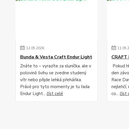
12
.
05
.
2026
11
.
05
.
Bunda & Vesta Craft Endur Light
CRAFT 
Znáte to – vyrazíte za sluníčka, ale v
Pokud hl
polovině švihu se zvedne studený
den závo
vítr nebo přijde lehká přeháňka.
Race Day
Právě pro tyto momenty je tu řada
nejlehčí,
Endur Light...
číst celé
co...
číst 