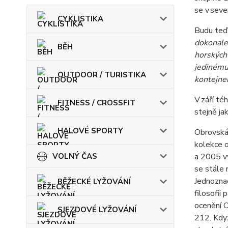
se v sever
CYKLISTIKA
Budu teď 
dokonale 
BĚH
horských 
jedinému
OUTDOOR / TURISTIKA
kontejne
V září té
FITNESS / CROSSFIT
stejně ja
HALOVÉ SPORTY
Obrovská 
kolekce o
VOLNÝ ČAS
a 2005 v
se stále 
Jednoznač
BĚŽECKÉ LYŽOVÁNÍ
filosofii
ocenění 
SJEZDOVÉ LYŽOVÁNÍ
212. Kdy