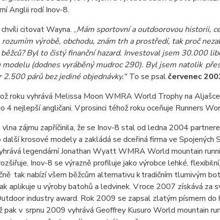
ní Anglii rodí Inov-8.
chvíli citovat
Wayna
. „
Mám sportovní a
outdoorovou
historii, 
rozumím výrobě, obchodu, znám trh a prostředí, tak proč nezal
běžců? Byl to čistý finanční hazard. Investoval jsem 30.000 libe
 modelu (dodnes vyráběný
mudroc
290). Byl jsem natolik přes
r 2.500 párů bez jediné objednávky.“
To se psal
červenec 200
hož roku vyhrává Melissa
Moon
WMRA
World
Trophy
na Aljašce
ko 4 nejlepší
angličani
. V prosinci téhož roku oceňuje
Runners
Wor
vlna zájmu zapříčinila, že se Inov-8 stal od ledna 2004 partn
 další krosové modely a zakládá se dceřiná firma ve Spojených S
yhrává legendární Jonathan
Wyatt
WMRA
World
mountain
runn
rozšiřuje, Inov-8 se výrazně profiluje jako výrobce lehké, flexibiln
ně tak nabízí všem běžcům alternativu k tradičním tlumivým bot
 pak aplikuje u výroby batohů a ledvinek. V roce 2007 získává za s
Outdoor
industry
award
. Rok 2009 se zapsal zlatým písmem do 
ž pak v srpnu 2009 vyhrává
Geoffrey
Kusuro
World
mountain
ru