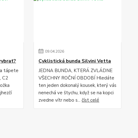
09
.
04
.
2026
vybrat?
Cyklistická bunda Silvini Vetta
 a tápete
JEDNA BUNDA, KTERÁ ZVLÁDNE
, C2
VŠECHNY ROČNÍ OBDOBÍ Hledáte
ložka
ten jeden dokonalý kousek, který vás
jhezčí
nenechá ve štychu, když se na kopci
zvedne vítr nebo s...
číst celé