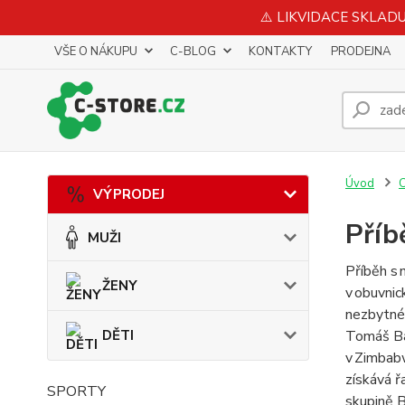
⚠️ LIKVIDACE SKLADU 
VŠE O NÁKUPU
C-BLOG
KONTAKTY
PRODEJNA
Úvod
VÝPRODEJ
Příb
MUŽI
Příběh s 
ŽENY
v obuvnic
nezbytné 
DĚTI
Tomáš Ba
v Zimbabw
získává ř
SPORTY
skupině
B