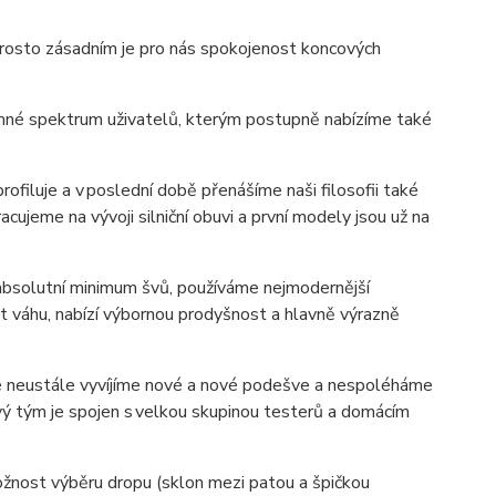
aprosto zásadním je pro nás spokojenost koncových
namné spektrum uživatelů, kterým postupně nabízíme také
filuje a v poslední době přenášíme naši filosofii také
acujeme na vývoji silniční obuvi a první modely jsou už na
 absolutní minimum švů, používáme nejmodernější
at váhu
, nabízí výbornou prodyšnost
a hlavně výrazně
é neustále vyvíjíme nové a nové podešve a nespoléháme
ý tým je spojen s velkou skupinou testerů a domácím
žnost výběru dropu (sklon mezi patou a špičkou