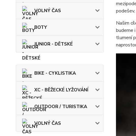
mezipodeš
VOLNÝ ČAS
podešev, 
Našim cíl
BOTY
budeme i 
tlumení p
JUNIOR - DĚTSKÉ
naprosto
BIKE - CYKLISTIKA
XC - BĚŽECKÉ LYŽOVÁNÍ
OUTDOOR / TURISTIKA
VOLNÝ ČAS