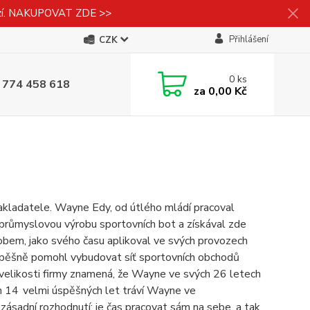
izí. NAKUPOVAT ZDE >>
Přihlášení
CZK
0
ks
 774 458 618
za
0,00 Kč
zakladatele.
Wayne
Edy, od útlého mládí pracoval
a průmyslovou výrobu sportovních bot a získával zde
sobem, jako svého času aplikoval ve svých provozech
spěšně pomohl vybudovat síť sportovních obchodů
velikosti firmy znamená, že
Wayne
ve svých 26 letech
h 14 velmi úspěšných let tráví
Wayne
ve
zásadní rozhodnutí: je čas pracovat sám na sebe, a tak