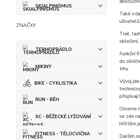
absolutn
SKIALPINISMUS
Také v da
uživatelů
ZNAČKY
Trail, ta
oblečení,
TERMOPRÁDLO
Funkční f
do silnič
MIKINY
trhu.
Vývoj jde
BIKE - CYKLISTIKA
technolog
přispívají
RUN - BĚH
Chceme n
se zde n
XC - BĚŽECKÉ LYŽOVÁNÍ
hřištěm j
FITNESS - TĚLOCVIČNA
Dalším n