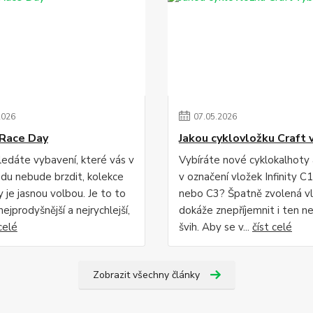
2026
07
.
05
.
2026
Race Day
Jakou cyklovložku Craft 
edáte vybavení, které vás v
Vybíráte nové cyklokalhoty
du nebude brzdit, kolekce
v označení vložek Infinity C1
 je jasnou volbou. Je to to
nebo C3? Špatně zvolená v
 nejprodyšnější a nejrychlejší,
dokáže znepříjemnit i ten ne
celé
švih. Aby se v...
číst celé
Zobrazit všechny články