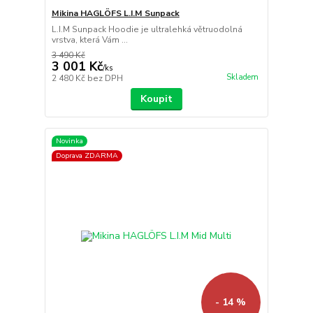
Mikina HAGLÖFS L.I.M Sunpack
L.I.M Sunpack Hoodie je ultralehká větruodolná
vrstva, která Vám ...
3 490 Kč
3 001 Kč
/
ks
Skladem
2 480 Kč
bez DPH
Koupit
Novinka
Doprava ZDARMA
- 14 %