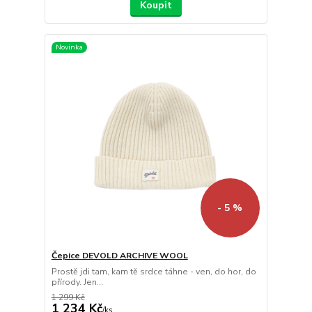
Koupit
Novinka
- 5 %
Čepice DEVOLD ARCHIVE WOOL
Prostě jdi tam, kam tě srdce táhne - ven, do hor, do
přírody. Jen...
1 299 Kč
1 234 Kč
/
ks