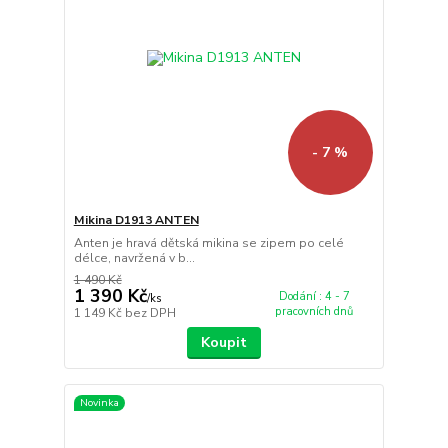
- 7 %
Mikina D1913 ANTEN
Anten je hravá dětská mikina se zipem po celé
délce, navržená v b...
1 490 Kč
1 390 Kč
Dodání : 4 - 7
/
ks
pracovních dnů
1 149 Kč
bez DPH
Koupit
Novinka