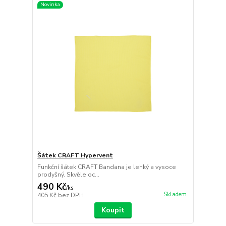
Novinka
Šátek CRAFT Hypervent
Funkční šátek CRAFT Bandana je lehký a vysoce
prodyšný. Skvěle oc...
490 Kč
/
ks
Skladem
405 Kč
bez DPH
Koupit