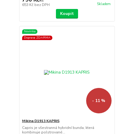
/
ks
Skladem
653 Kč
bez DPH
Koupit
Novinka
Doprava ZDARMA
- 11 %
Mikina D1913 KAPRIS
Capris je všestranná hybridní bunda, která
kombinuje polstrované...