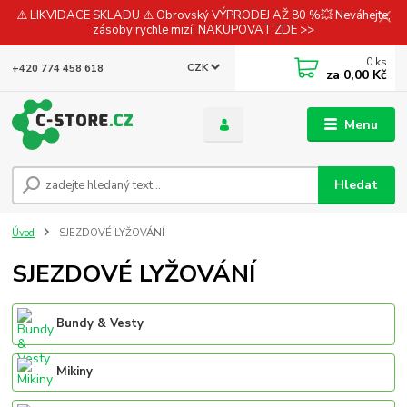
⚠️ LIKVIDACE SKLADU ⚠️ Obrovský VÝPRODEJ AŽ 80 %💥 Neváhejte,
zásoby rychle mizí. NAKUPOVAT ZDE >>
0
ks
CZK
+420 774 458 618
za
0,00 Kč
Menu
Hledat
Úvod
SJEZDOVÉ LYŽOVÁNÍ
SJEZDOVÉ LYŽOVÁNÍ
Bundy & Vesty
Mikiny