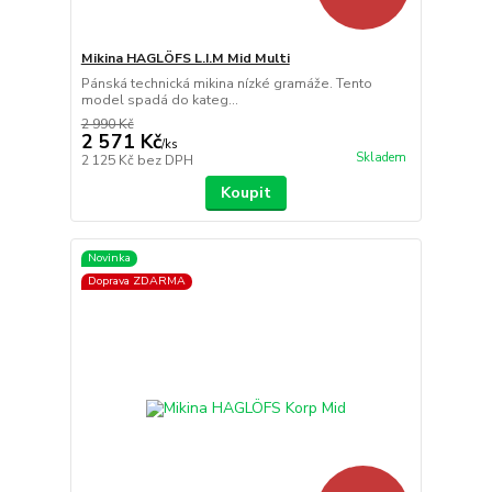
Mikina HAGLÖFS L.I.M Mid Multi
Pánská technická mikina nízké gramáže. Tento
model spadá do kateg...
2 990 Kč
2 571 Kč
/
ks
Skladem
2 125 Kč
bez DPH
Koupit
Novinka
Doprava ZDARMA