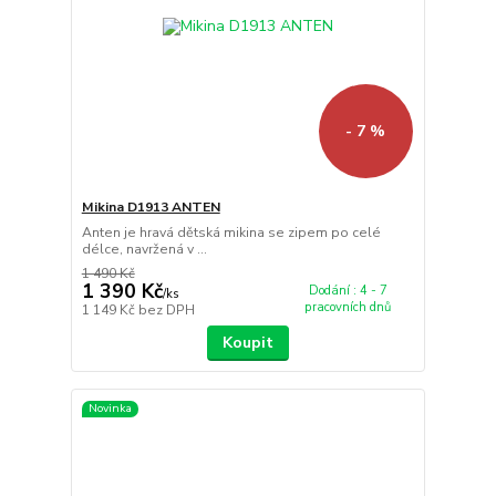
- 7 %
Mikina D1913 ANTEN
Anten je hravá dětská mikina se zipem po celé
délce, navržená v ...
1 490 Kč
1 390 Kč
Dodání : 4 - 7
/
ks
pracovních dnů
1 149 Kč
bez DPH
Koupit
Novinka