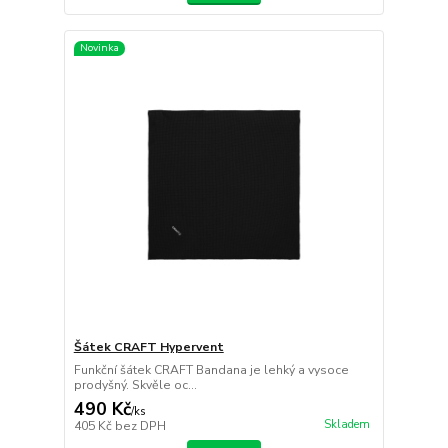
Novinka
Šátek CRAFT Hypervent
Funkční šátek CRAFT Bandana je lehký a vysoce
prodyšný. Skvěle oc...
490 Kč
/
ks
Skladem
405 Kč
bez DPH