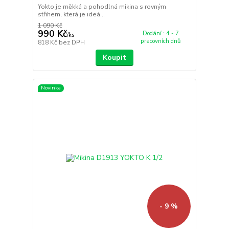
Yokto je měkká a pohodlná mikina s rovným
střihem, která je ideá...
1 090 Kč
990 Kč
Dodání : 4 - 7
/
ks
pracovních dnů
818 Kč
bez DPH
Koupit
Novinka
- 9 %