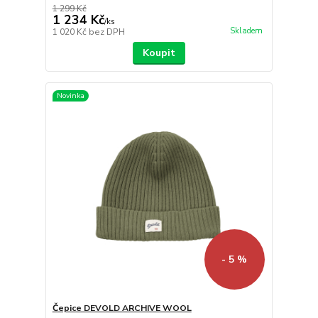
1 299 Kč
1 234 Kč
/
ks
Skladem
1 020 Kč
bez DPH
Koupit
Novinka
- 5 %
Čepice DEVOLD ARCHIVE WOOL