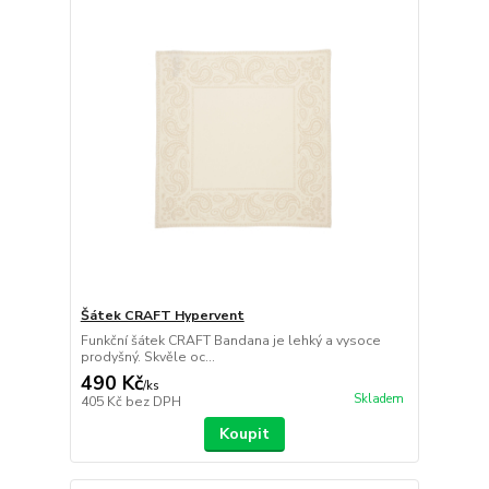
Šátek CRAFT Hypervent
Funkční šátek CRAFT Bandana je lehký a vysoce
prodyšný. Skvěle oc...
490 Kč
/
ks
Skladem
405 Kč
bez DPH
Koupit