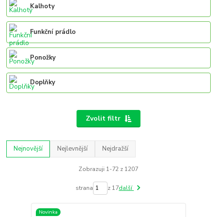
Kalhoty
Funkční prádlo
Ponožky
Doplňky
Zvolit filtr
Nejnovější
Nejlevnější
Nejdražší
Zobrazuji 1-72 z 1207
strana
z 17
další
Novinka