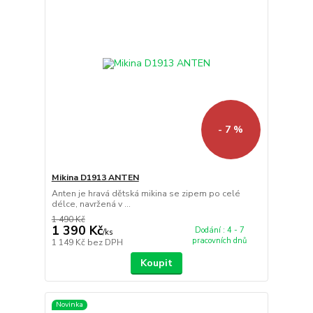
- 7 %
Mikina D1913 ANTEN
Anten je hravá dětská mikina se zipem po celé
délce, navržená v ...
1 490 Kč
1 390 Kč
Dodání : 4 - 7
/
ks
pracovních dnů
1 149 Kč
bez DPH
Koupit
Novinka