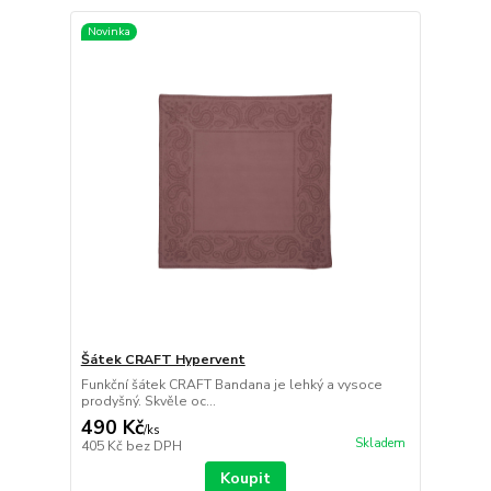
Novinka
Šátek CRAFT Hypervent
Funkční šátek CRAFT Bandana je lehký a vysoce
prodyšný. Skvěle oc...
490 Kč
/
ks
Skladem
405 Kč
bez DPH
Koupit