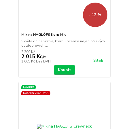
- 12 %
Mikina HAGLÖFS Korp Mid
Skvělá druhá vrstva, kterou oceníte nejen při svých
outdoorových ...
2 290 Kč
2 015 Kč
/
ks
Skladem
1 665 Kč
bez DPH
Koupit
Novinka
Doprava ZDARMA