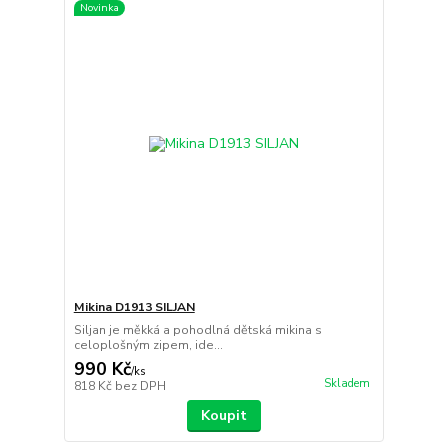
Novinka
Mikina D1913 SILJAN
Siljan je měkká a pohodlná dětská mikina s
celoplošným zipem, ide...
990 Kč
/
ks
Skladem
818 Kč
bez DPH
Koupit