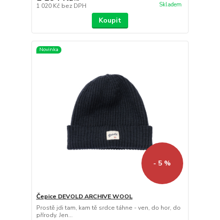
Skladem
1 020 Kč
bez DPH
Koupit
Novinka
- 5 %
Čepice DEVOLD ARCHIVE WOOL
Prostě jdi tam, kam tě srdce táhne - ven, do hor, do
přírody. Jen...