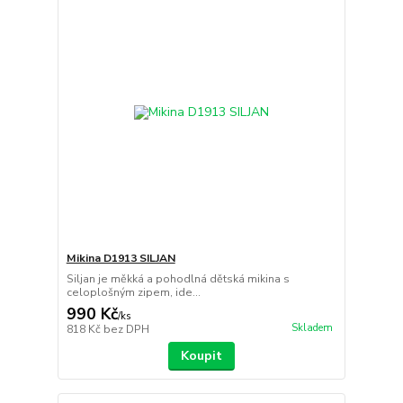
Mikina D1913 SILJAN
Siljan je měkká a pohodlná dětská mikina s
celoplošným zipem, ide...
990 Kč
/
ks
Skladem
818 Kč
bez DPH
Koupit