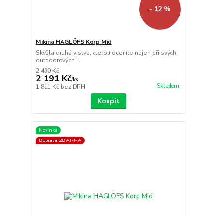
- 12 %
Mikina HAGLÖFS Korp Mid
Skvělá druhá vrstva, kterou oceníte nejen při svých
outdoorových ...
2 490 Kč
2 191 Kč
/
ks
Skladem
1 811 Kč
bez DPH
Koupit
Novinka
Doprava ZDARMA