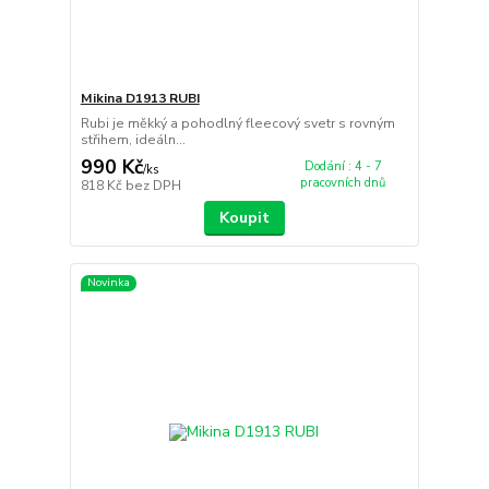
Mikina D1913 RUBI
Rubi je měkký a pohodlný fleecový svetr s rovným
střihem, ideáln...
990 Kč
Dodání : 4 - 7
/
ks
pracovních dnů
818 Kč
bez DPH
Koupit
Novinka