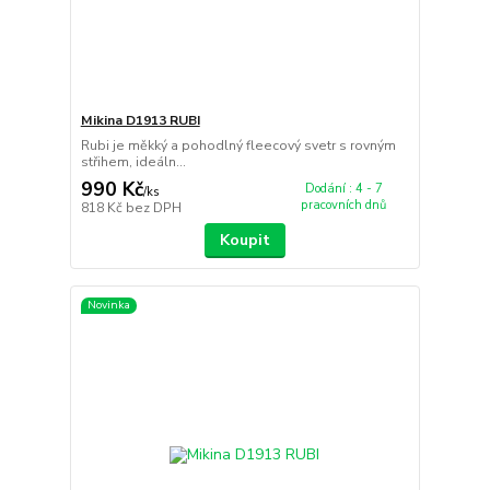
Mikina D1913 RUBI
Rubi je měkký a pohodlný fleecový svetr s rovným
střihem, ideáln...
990 Kč
Dodání : 4 - 7
/
ks
pracovních dnů
818 Kč
bez DPH
Koupit
Novinka