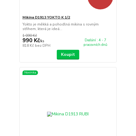
Mikina D1913 YOKTO K 1/2
Yokto je měkká a pohodlná mikina s rovným
střihem, která je ideá...
1 090 Kč
990 Kč
Dodání : 4 - 7
/
ks
pracovních dnů
818 Kč
bez DPH
Koupit
Novinka