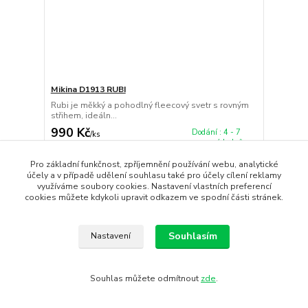
Mikina D1913 RUBI
Rubi je měkký a pohodlný fleecový svetr s rovným
střihem, ideáln...
990 Kč
Dodání : 4 - 7
/
ks
pracovních dnů
818 Kč
bez DPH
Koupit
Pro základní funkčnost, zpříjemnění používání webu, analytické
účely a v případě udělení souhlasu také pro účely cílení reklamy
využíváme soubory cookies. Nastavení vlastních preferencí
cookies můžete kdykoli upravit odkazem ve spodní části stránek.
Novinka
Souhlasím
Nastavení
Souhlas můžete odmítnout
zde
.