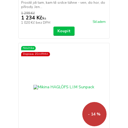
Prostě jdi tam, kam tě srdce táhne - ven, do hor, do
přírody. Jen...
1 299 Kč
1 234 Kč
/
ks
Skladem
1 020 Kč
bez DPH
Koupit
Novinka
Doprava ZDARMA
- 14 %