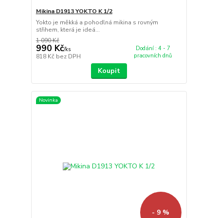
Mikina D1913 YOKTO K 1/2
Yokto je měkká a pohodlná mikina s rovným
střihem, která je ideá...
1 090 Kč
990 Kč
Dodání : 4 - 7
/
ks
pracovních dnů
818 Kč
bez DPH
Koupit
Novinka
- 9 %