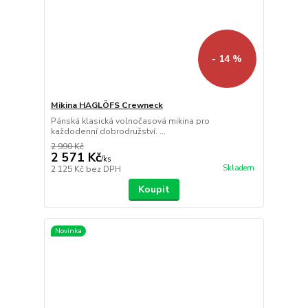
- 14 %
Mikina HAGLÖFS Crewneck
Pánská klasická volnočasová mikina pro
každodenní dobrodružství. ...
2 990 Kč
2 571 Kč
/
ks
Skladem
2 125 Kč
bez DPH
Koupit
Novinka