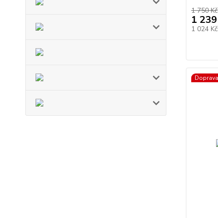
1 750 Kč
1 239
1 024 K
Doprav