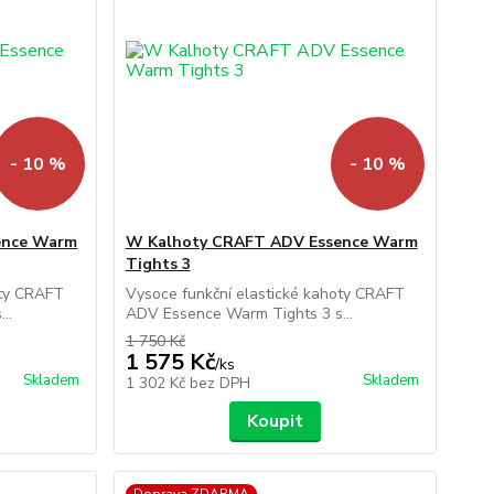
- 10 %
- 10 %
ence Warm
W Kalhoty CRAFT ADV Essence Warm
Tights 3
oty CRAFT
Vysoce funkční elastické kahoty CRAFT
..
ADV Essence Warm Tights 3 s...
1 750 Kč
1 575 Kč
/
ks
Skladem
Skladem
1 302 Kč
bez DPH
Koupit