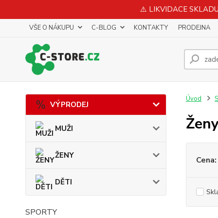
⚠️ LIKVIDACE SKLADU 
VŠE O NÁKUPU
C-BLOG
KONTAKTY
PRODEJNA
Úvod
VÝPRODEJ
Žen
MUŽI
ŽENY
Cena:
DĚTI
Skl
SPORTY