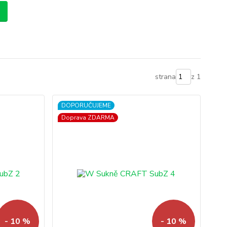
strana
z 1
DOPORUČUJEME
Doprava ZDARMA
- 10 %
- 10 %