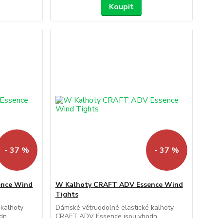
Koupit
- 37 %
- 37 %
ence Wind
W Kalhoty CRAFT ADV Essence Wind
Tights
 kalhoty
Dámské větruodolné elastické kalhoty
n...
CRAFT ADV Essence jsou vhodn...