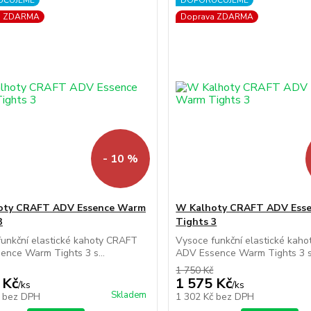
UČUJEME
DOPORUČUJEME
a ZDARMA
Doprava ZDARMA
- 10 %
oty CRAFT ADV Essence Warm
W Kalhoty CRAFT ADV Ess
3
Tights 3
unkční elastické kahoty CRAFT
Vysoce funkční elastické kah
nce Warm Tights 3 s...
ADV Essence Warm Tights 3 s.
1 750 Kč
 Kč
1 575 Kč
/
ks
/
ks
Skladem
č
bez DPH
1 302 Kč
bez DPH