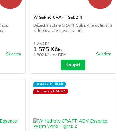
W Sukně CRAFT SubZ 4
 jsou
Běžecká sukně CRAFT SubZ 4 je optimální
a...
zateplovací vrstvou na bě...
1 750 Kč
1 575 Kč
/
ks
Skladem
Skladem
1 302 Kč
bez DPH
Koupit
DOPORUČUJEME
Doprava ZDARMA