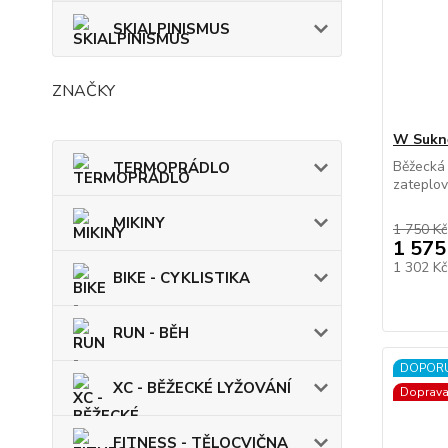
SKIALPINISMUS
ZNAČKY
W Sukn
Běžecká
TERMOPRÁDLO
zateplov
MIKINY
1 750 Kč
1 575
1 302 K
BIKE - CYKLISTIKA
RUN - BĚH
DOPOR
XC - BĚŽECKÉ LYŽOVÁNÍ
Doprav
FITNESS - TĚLOCVIČNA