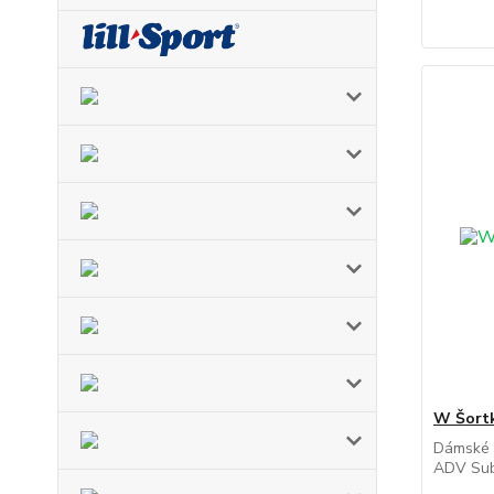
W Šort
Dámské 
ADV Sub