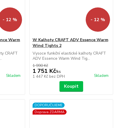
- 12 %
- 12 %
ence Warm
W Kalhoty CRAFT ADV Essence Warm
Wind Tights 2
hoty CRAFT
Vysoce funkční elastické kalhoty CRAFT
.
ADV Essence Warm Wind Tig...
1 990 Kč
1 751 Kč
/
ks
Skladem
Skladem
1 447 Kč
bez DPH
Koupit
DOPORUČUJEME
Doprava ZDARMA