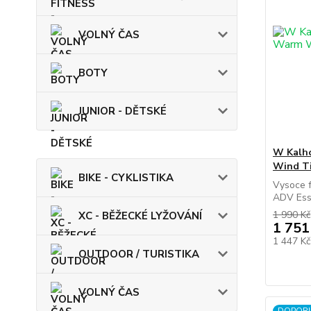
VOLNÝ ČAS
BOTY
JUNIOR - DĚTSKÉ
W Kalh
Wind Ti
BIKE - CYKLISTIKA
Vysoce f
ADV Ess
1 990 Kč
XC - BĚŽECKÉ LYŽOVÁNÍ
1 751
1 447 K
OUTDOOR / TURISTIKA
VOLNÝ ČAS