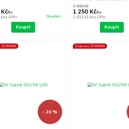
1 990 Kč
 Kč
1 250 Kč
/
ks
/
ks
Skladem
č
bez DPH
1 033 Kč
bez DPH
Koupit
Koupit
a ZDARMA
Doprava ZDARMA
- 20 %