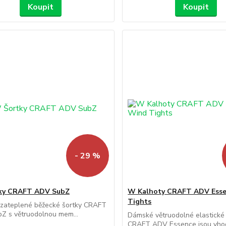
Koupit
Koupit
- 29 %
ky CRAFT ADV SubZ
W Kalhoty CRAFT ADV Ess
Tights
zateplené běžecké šortky CRAFT
Z s větruodolnou mem...
Dámské větruodolné elastické
CRAFT ADV Essence jsou vhod