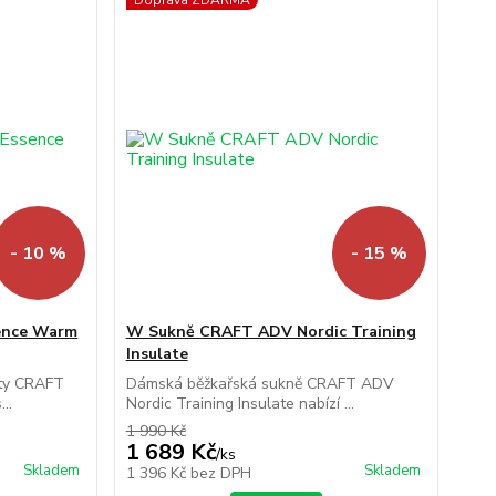
Doprava ZDARMA
- 10 %
- 15 %
ence Warm
W Sukně CRAFT ADV Nordic Training
Insulate
oty CRAFT
Dámská běžkařská sukně CRAFT ADV
..
Nordic Training Insulate nabízí ...
1 990 Kč
1 689 Kč
/
ks
Skladem
Skladem
1 396 Kč
bez DPH