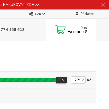
izí. NAKUPOVAT ZDE >>
Přihlášení
CZK
0
ks
 774 458 618
za
0,00 Kč
Do
Kč