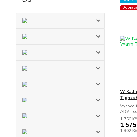
DOPOR
Doprav
W Kalh
Tights 
Vysoce f
ADV Esse
1 750 Kč
1 575
1 302 K