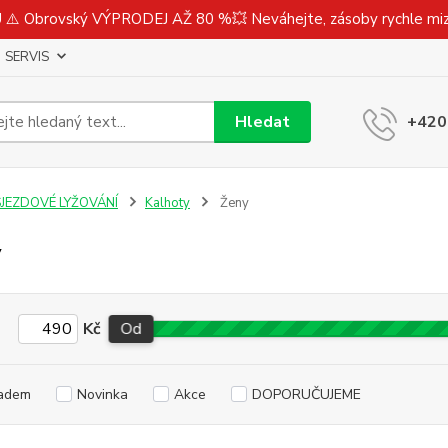
⚠️ Obrovský VÝPRODEJ AŽ 80 %💥 Neváhejte, zásoby rychle m
SERVIS
Hledat
+420
SJEZDOVÉ LYŽOVÁNÍ
Kalhoty
Ženy
y
Kč
Od
adem
Novinka
Akce
DOPORUČUJEME