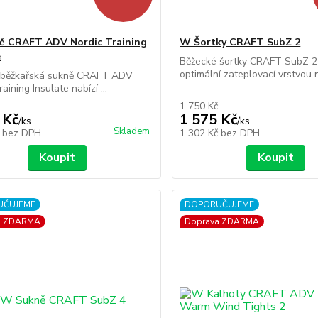
ě CRAFT ADV Nordic Training
W Šortky CRAFT SubZ 2
e
Běžecké šortky CRAFT SubZ 2
optimální zateplovací vrstvou n
běžkařská sukně CRAFT ADV
aining Insulate nabízí ...
1 750 Kč
 Kč
1 575 Kč
/
ks
/
ks
Skladem
č
bez DPH
1 302 Kč
bez DPH
Koupit
Koupit
UČUJEME
DOPORUČUJEME
a ZDARMA
Doprava ZDARMA