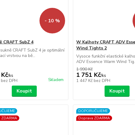
- 10 %
ě CRAFT SubZ 4
W Kalhoty CRAFT ADV Ess
Wind Tights 2
 sukně CRAFT SubZ 4 je optimální
ací vrstvou na bě...
Vysoce funkční elastické kal
ADV Essence Warm Wind Tig..
1 990 Kč
 Kč
1 751 Kč
/
ks
/
ks
Skladem
č
bez DPH
1 447 Kč
bez DPH
Koupit
Koupit
UČUJEME
DOPORUČUJEME
a ZDARMA
Doprava ZDARMA