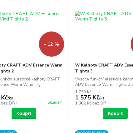
- 12 %
oty CRAFT ADV Essence Warm
W Kalhoty CRAFT ADV Ess
ghts 2
Tights 3
unkční elastické kalhoty CRAFT
Vysoce funkční elastické kah
ence Warm Wind Tig...
ADV Essence Warm Tights 3 s.
1 750 Kč
 Kč
1 575 Kč
/
ks
/
ks
Skladem
č
bez DPH
1 302 Kč
bez DPH
Koupit
Koupit