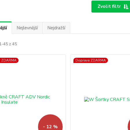
Zvolit filtr
ější
Nejlevnější
Nejdražší
1-45 z 45
a ZDARMA
Doprava ZDARMA
- 12 %