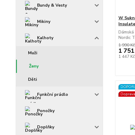
Bundy & Vesty
W Sukn
Mikiny
Insulat
Dámská 
Nordic Tr
Kalhoty
1 990 Kč
1 751
Muži
1 447 K
Ženy
Děti
DOPOR
Funkční prádlo
Doprav
Ponožky
Doplňky