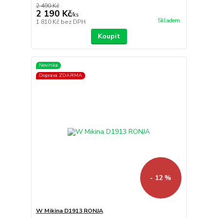
2 490 Kč
2 190 Kč
/
ks
Skladem
1 810 Kč
bez DPH
Koupit
Novinka
Doprava ZDARMA
- 12 %
W Mikina D1913 RONJA