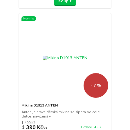
Koupit
Novinka
- 7 %
Mikina D1913 ANTEN
Anten je hravá dětská mikina se zipem po celé
délce, navržená v ...
1 490 Kč
1 390 Kč
Dodání : 4 - 7
/
ks