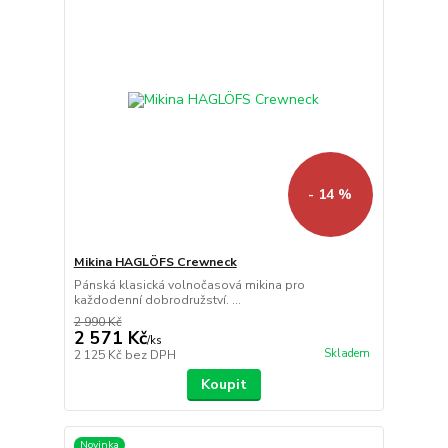
- 14 %
Mikina HAGLÖFS Crewneck
Pánská klasická volnočasová mikina pro
každodenní dobrodružství. ...
2 990 Kč
2 571 Kč
/
ks
Skladem
2 125 Kč
bez DPH
Koupit
Novinka