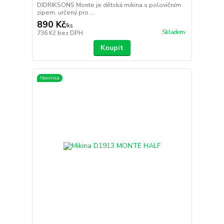
DIDRIKSONS Monte je dětská mikina s polovičním
zipem, určený pro ...
890 Kč
/
ks
Skladem
736 Kč
bez DPH
Koupit
Novinka