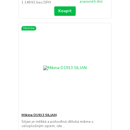
pracovních dnů
1 149 Kč
bez DPH
Koupit
Novinka
Mikina D1913 SILJAN
Siljan je měkká a pohodlná dětská mikina s
celoplošným zipem, ide...