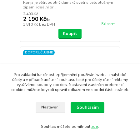
Ronja je větruodolný dámský svetr s celoplošným
zipem, ideální pr...
2 490 Kč
2 190 Kč
/
ks
Skladem
1 810 Kč
bez DPH
Koupit
DOPORUČUJEME
Pro základní funkčnost, zpříjemnění používání webu, analytické
účely a v případě udělení souhlasu také pro účely cílení reklamy
využíváme soubory cookies. Nastavení vlastních preferencí
cookies můžete kdykoli upravit odkazem ve spodní části stránek.
Souhlasím
Nastavení
- 8 %
Souhlas můžete odmítnout
zde
.