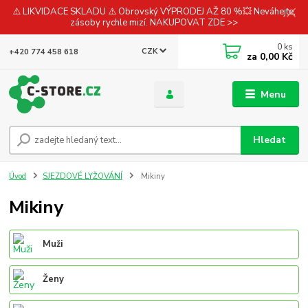
⚠️ LIKVIDACE SKLADU ⚠️ Obrovský VÝPRODEJ AŽ 80 %💥 Neváhejte,
zásoby rychle mizí. NAKUPOVAT ZDE >>
0
ks
CZK
+420 774 458 618
za
0,00 Kč
Menu
Hledat
Úvod
SJEZDOVÉ LYŽOVÁNÍ
Mikiny
Mikiny
Muži
Ženy