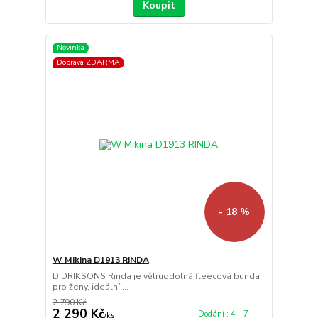
Koupit
Novinka
Doprava ZDARMA
- 18 %
W Mikina D1913 RINDA
DIDRIKSONS Rinda je větruodolná fleecová bunda
pro ženy, ideální ...
2 790 Kč
2 290 Kč
Dodání : 4 - 7
/
ks