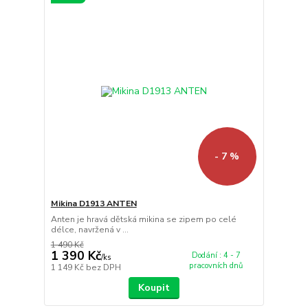
- 7 %
Mikina D1913 ANTEN
Anten je hravá dětská mikina se zipem po celé
délce, navržená v ...
1 490 Kč
1 390 Kč
Dodání : 4 - 7
/
ks
pracovních dnů
1 149 Kč
bez DPH
Koupit