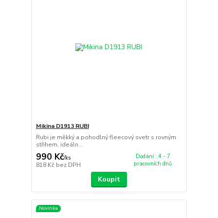
Mikina D1913 RUBI
Rubi je měkký a pohodlný fleecový svetr s rovným
střihem, ideáln...
990 Kč
Dodání : 4 - 7
/
ks
pracovních dnů
818 Kč
bez DPH
Koupit
Novinka