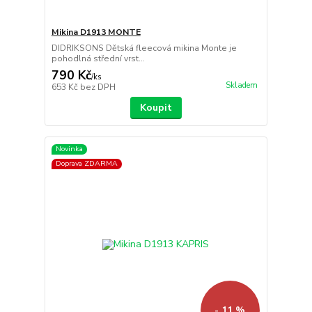
Mikina D1913 MONTE
DIDRIKSONS Dětská fleecová mikina Monte je
pohodlná střední vrst...
790 Kč
/
ks
Skladem
653 Kč
bez DPH
Koupit
Novinka
Doprava ZDARMA
- 11 %