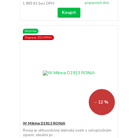
pracovních dnů
1 893 Kč
bez DPH
Koupit
Novinka
Doprava ZDARMA
- 12 %
W Mikina D1913 RONJA
Ronja je větruodolný dámský svetr s celoplošným
zipem, ideální pr...