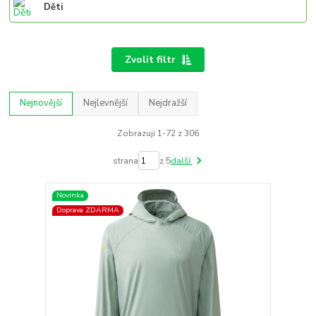
Děti
Zvolit filtr
Nejnovější
Nejlevnější
Nejdražší
Zobrazuji 1-72 z 306
strana
z 5
další
Novinka
Doprava ZDARMA