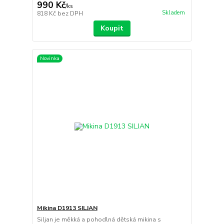
990 Kč
/
ks
Skladem
818 Kč
bez DPH
Koupit
Novinka
Mikina D1913 SILJAN
Siljan je měkká a pohodlná dětská mikina s