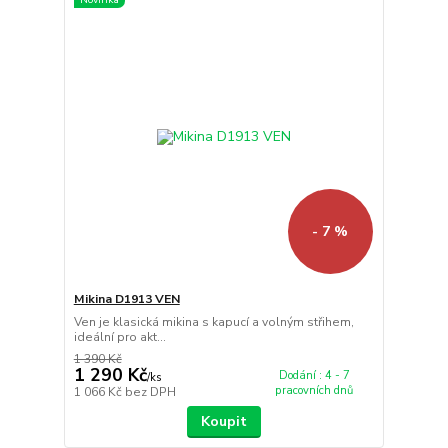
- 7 %
Mikina D1913 VEN
Ven je klasická mikina s kapucí a volným střihem,
ideální pro akt...
1 390 Kč
1 290 Kč
Dodání : 4 - 7
/
ks
pracovních dnů
1 066 Kč
bez DPH
Koupit