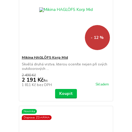
- 12 %
Mikina HAGLÖFS Korp Mid
Skvělá druhá vrstva, kterou oceníte nejen při svých
outdoorových ...
2 490 Kč
2 191 Kč
/
ks
Skladem
1 811 Kč
bez DPH
Koupit
Novinka
Doprava ZDARMA