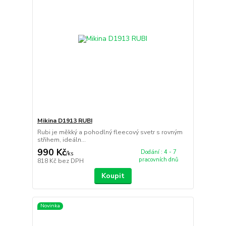
Mikina D1913 RUBI
Rubi je měkký a pohodlný fleecový svetr s rovným
střihem, ideáln...
990 Kč
Dodání : 4 - 7
/
ks
pracovních dnů
818 Kč
bez DPH
Koupit
Novinka