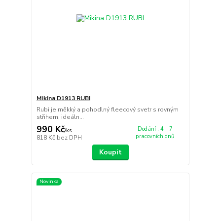
Mikina D1913 RUBI
Rubi je měkký a pohodlný fleecový svetr s rovným
střihem, ideáln...
990 Kč
Dodání : 4 - 7
/
ks
pracovních dnů
818 Kč
bez DPH
Koupit
Novinka