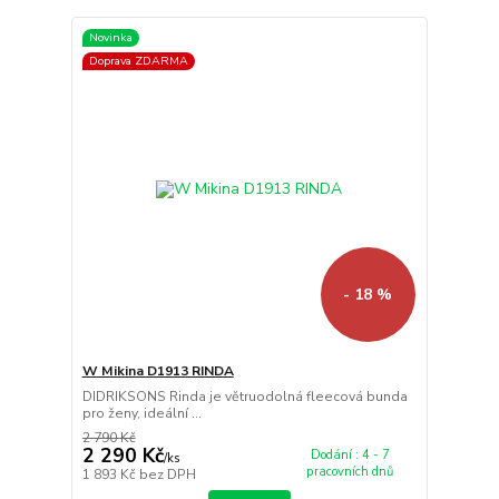
Novinka
Doprava ZDARMA
- 18 %
W Mikina D1913 RINDA
DIDRIKSONS Rinda je větruodolná fleecová bunda
pro ženy, ideální ...
2 790 Kč
2 290 Kč
Dodání : 4 - 7
/
ks
pracovních dnů
1 893 Kč
bez DPH