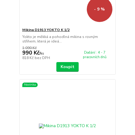
- 9 %
Mikina D1913 YOKTO K 1/2
Yokto je měkká a pohodlná mikina s rovným
střihem, která je ideá...
1 090 Kč
990 Kč
Dodání : 4 - 7
/
ks
pracovních dnů
818 Kč
bez DPH
Koupit
Novinka