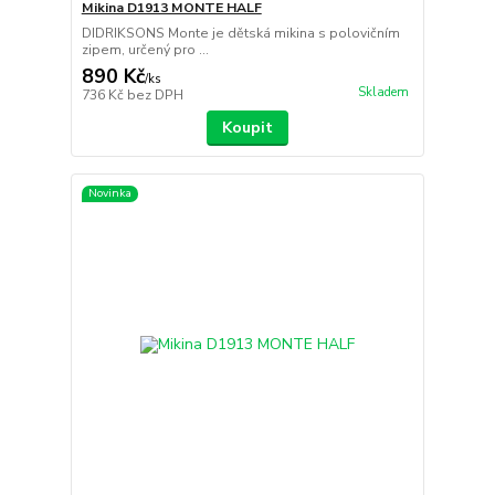
Mikina D1913 MONTE HALF
DIDRIKSONS Monte je dětská mikina s polovičním
zipem, určený pro ...
890 Kč
/
ks
Skladem
736 Kč
bez DPH
Koupit
Novinka