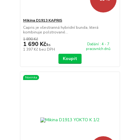
Mikina D1913 KAPRIS
Capris je všestranná hybridní bunda, která
kombinuje polstrované...
1 890 Kč
1 690 Kč
Dodání : 4 - 7
/
ks
pracovních dnů
1 397 Kč
bez DPH
Koupit
Novinka