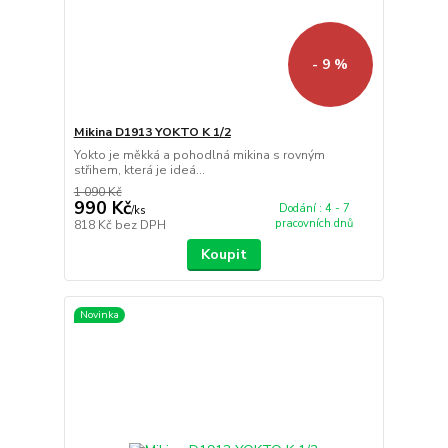
- 9 %
Mikina D1913 YOKTO K 1/2
Yokto je měkká a pohodlná mikina s rovným
střihem, která je ideá...
1 090 Kč
990 Kč
Dodání : 4 - 7
/
ks
pracovních dnů
818 Kč
bez DPH
Koupit
Novinka