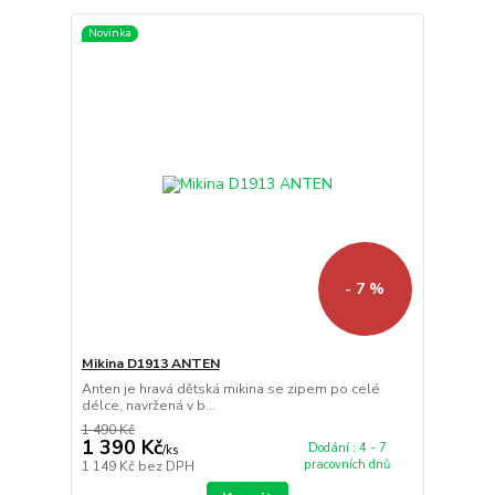
Novinka
- 7 %
Mikina D1913 ANTEN
Anten je hravá dětská mikina se zipem po celé
délce, navržená v b...
1 490 Kč
1 390 Kč
Dodání : 4 - 7
/
ks
pracovních dnů
1 149 Kč
bez DPH