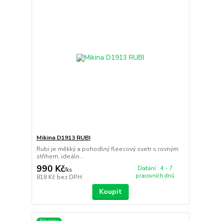
Mikina D1913 RUBI
Rubi je měkký a pohodlný fleecový svetr s rovným
střihem, ideáln...
990 Kč
Dodání : 4 - 7
/
ks
pracovních dnů
818 Kč
bez DPH
Koupit
Novinka