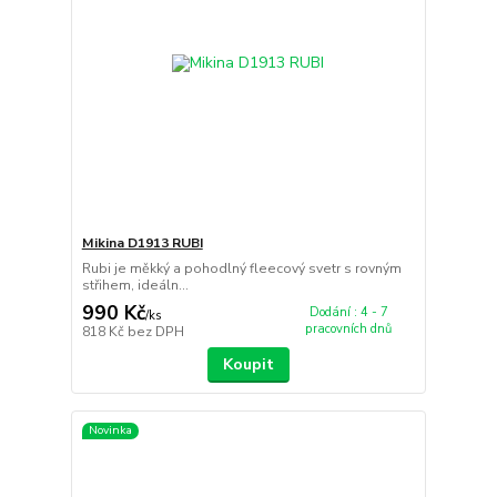
Mikina D1913 RUBI
Rubi je měkký a pohodlný fleecový svetr s rovným
střihem, ideáln...
990 Kč
Dodání : 4 - 7
/
ks
pracovních dnů
818 Kč
bez DPH
Koupit
Novinka