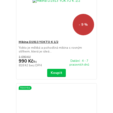
- 9 %
Mikina D1913 YOKTO K 1/2
Yokto je měkká a pohodlná mikina s rovným
střihem, která je ideá...
1 090 Kč
990 Kč
Dodání : 4 - 7
/
ks
pracovních dnů
818 Kč
bez DPH
Koupit
Novinka