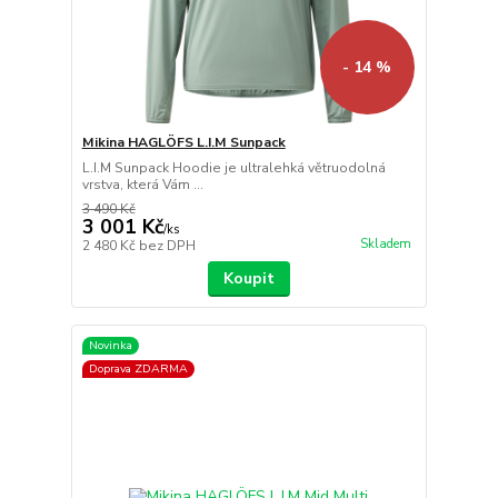
- 14 %
Mikina HAGLÖFS L.I.M Sunpack
L.I.M Sunpack Hoodie je ultralehká větruodolná
vrstva, která Vám ...
3 490 Kč
3 001 Kč
/
ks
Skladem
2 480 Kč
bez DPH
Koupit
Novinka
Doprava ZDARMA