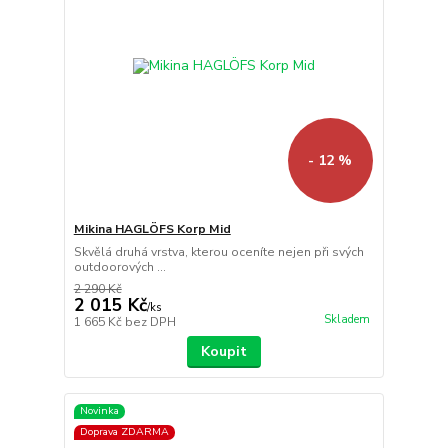
- 12 %
Mikina HAGLÖFS Korp Mid
Skvělá druhá vrstva, kterou oceníte nejen při svých
outdoorových ...
2 290 Kč
2 015 Kč
/
ks
Skladem
1 665 Kč
bez DPH
Koupit
Novinka
Doprava ZDARMA