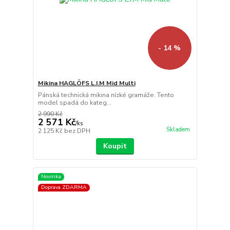
- 14 %
Mikina HAGLÖFS L.I.M Mid Multi
Pánská technická mikina nízké gramáže. Tento
model spadá do kateg...
2 990 Kč
2 571 Kč
/
ks
Skladem
2 125 Kč
bez DPH
Koupit
Novinka
Doprava ZDARMA