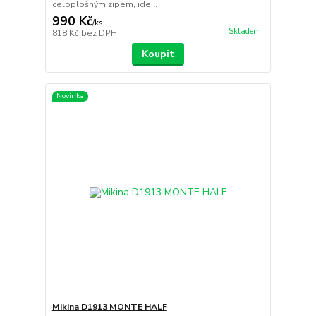
celoplošným zipem, ide...
990 Kč
/
ks
Skladem
818 Kč
bez DPH
Koupit
Novinka
Mikina D1913 MONTE HALF