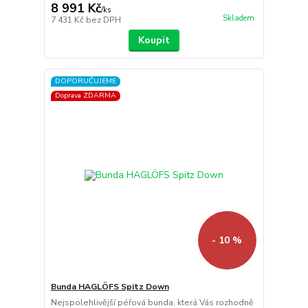
8 991 Kč
/
ks
Skladem
7 431 Kč
bez DPH
Koupit
DOPORUČUJEME
Doprava ZDARMA
- 10 %
Bunda HAGLÖFS Spitz Down
Nejspolehlivější péřová bunda, která Vás rozhodně