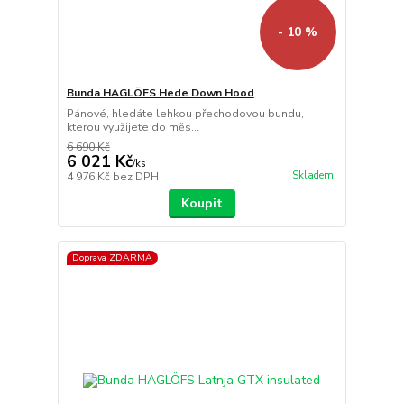
- 10 %
Bunda HAGLÖFS Hede Down Hood
Pánové, hledáte lehkou přechodovou bundu,
kterou využijete do měs...
6 690 Kč
6 021 Kč
/
ks
Skladem
4 976 Kč
bez DPH
Koupit
Doprava ZDARMA