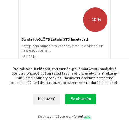
- 10 %
Bunda HAGLÖFS Latnja GTX insulated
Zateplená bunda pro všechny zimní aktivity nejen
na sjezdovce, al...
12 490 Kč
11 241 Kč
/
ks
Skladem
9 290 Kč
bez DPH
Pro základní funkčnost, zpříjemnění používání webu, analytické
účely a v případě udělení souhlasu také pro účely cílení reklamy
Koupit
využíváme soubory cookies. Nastavení vlastních preferencí
cookies můžete kdykoli upravit odkazem ve spodní části stránek.
Doprava ZDARMA
Souhlasím
Nastavení
Souhlas můžete odmítnout
zde
.