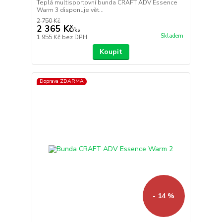
Teplá multisportovní bunda CRAFT ADV Essence
Warm 3 disponuje vět...
2 750 Kč
2 365 Kč
/
ks
Skladem
1 955 Kč
bez DPH
Koupit
Doprava ZDARMA
- 14 %