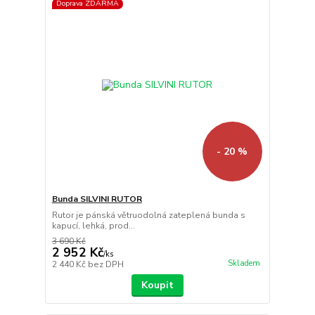
Doprava ZDARMA
- 20 %
Bunda SILVINI RUTOR
Rutor je pánská větruodolná zateplená bunda s
kapucí, lehká, prod...
3 690 Kč
2 952 Kč
/
ks
Skladem
2 440 Kč
bez DPH
Koupit