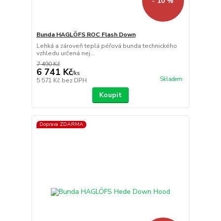
- 10 %
Bunda HAGLÖFS ROC Flash Down
Lehká a zároveň teplá péřová bunda technického
vzhledu určená nej...
7 490 Kč
6 741 Kč
/
ks
Skladem
5 571 Kč
bez DPH
Koupit
Doprava ZDARMA