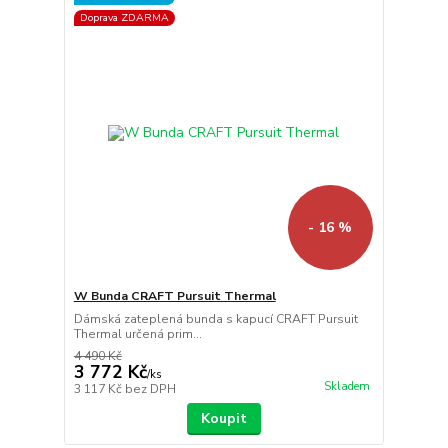
Doprava ZDARMA
- 16 %
W Bunda CRAFT Pursuit Thermal
Dámská zateplená bunda s kapucí CRAFT Pursuit
Thermal určená prim...
4 490 Kč
3 772 Kč
/
ks
Skladem
3 117 Kč
bez DPH
Koupit