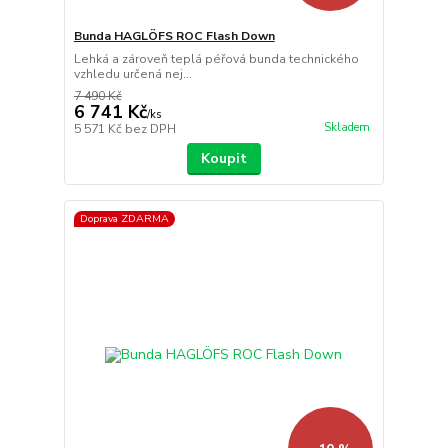
Bunda HAGLÖFS ROC Flash Down
Lehká a zároveň teplá péřová bunda technického
vzhledu určená nej...
7 490 Kč
6 741 Kč
/
ks
Skladem
5 571 Kč
bez DPH
Koupit
Doprava ZDARMA