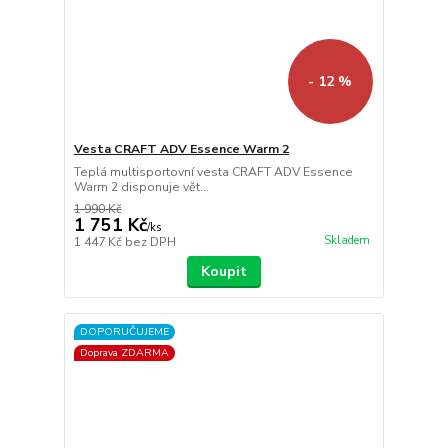
- 12 %
Vesta CRAFT ADV Essence Warm 2
Teplá multisportovní vesta CRAFT ADV Essence
Warm 2 disponuje vět...
1 990 Kč
1 751 Kč
/
ks
Skladem
1 447 Kč
bez DPH
Koupit
DOPORUČUJEME
Doprava ZDARMA