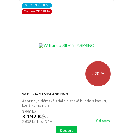
DOPORUČUJEME
Doprava ZDARMA
- 20 %
W Bunda SILVINI ASPRINO
Asprino je dámská skialpinistická bunda s kapucí,
která kombinuje...
3 990 Kč
3 192 Kč
/
ks
Skladem
2 638 Kč
bez DPH
Koupit