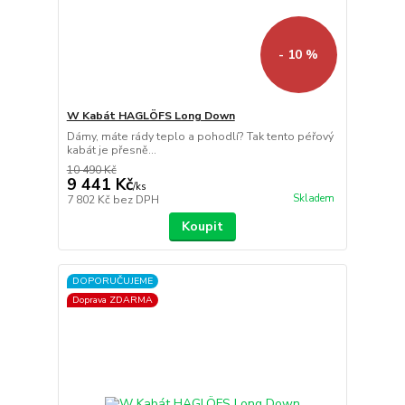
- 10 %
W Kabát HAGLÖFS Long Down
Dámy, máte rády teplo a pohodlí? Tak tento péřový
kabát je přesně...
10 490 Kč
9 441 Kč
/
ks
Skladem
7 802 Kč
bez DPH
Koupit
DOPORUČUJEME
Doprava ZDARMA