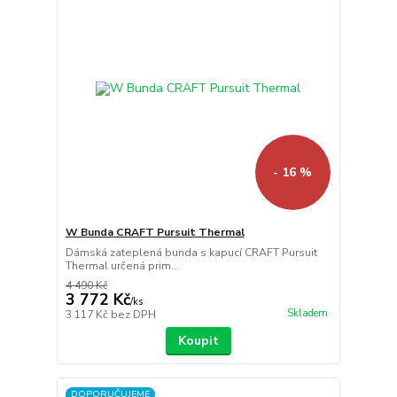
- 16 %
W Bunda CRAFT Pursuit Thermal
Dámská zateplená bunda s kapucí CRAFT Pursuit
Thermal určená prim...
4 490 Kč
3 772 Kč
/
ks
Skladem
3 117 Kč
bez DPH
Koupit
DOPORUČUJEME