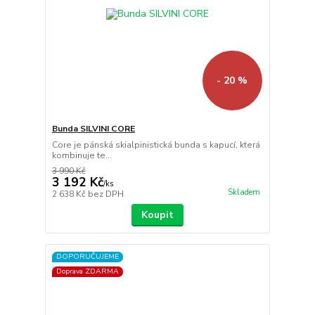
- 20 %
Bunda SILVINI CORE
Core je pánská skialpinistická bunda s kapucí, která
kombinuje te...
3 990 Kč
3 192 Kč
/
ks
Skladem
2 638 Kč
bez DPH
Koupit
DOPORUČUJEME
Doprava ZDARMA