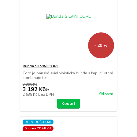
- 20 %
Bunda SILVINI CORE
Core je pánská skialpinistická bunda s kapucí, která
kombinuje te...
3 990 Kč
3 192 Kč
/
ks
Skladem
2 638 Kč
bez DPH
Koupit
DOPORUČUJEME
Doprava ZDARMA