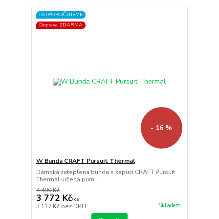
DOPORUČUJEME
Doprava ZDARMA
- 16 %
W Bunda CRAFT Pursuit Thermal
Dámská zateplená bunda s kapucí CRAFT Pursuit
Thermal určená prim...
4 490 Kč
3 772 Kč
/
ks
Skladem
3 117 Kč
bez DPH