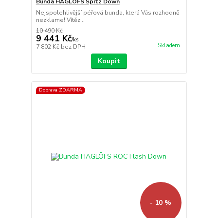
Bunda HAGLÖFS Spitz Down
Nejspolehlivější péřová bunda, která Vás rozhodně
nezklame! Vítěz...
10 490 Kč
9 441 Kč
/
ks
Skladem
7 802 Kč
bez DPH
Koupit
Doprava ZDARMA
- 10 %