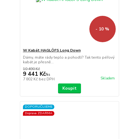
- 10 %
W Kabát HAGLÖFS Long Down
Dámy, máte rády teplo a pohodlí? Tak tento péřový
kabát je přesně...
10 490 Kč
9 441 Kč
/
ks
Skladem
7 802 Kč
bez DPH
Koupit
DOPORUČUJEME
Doprava ZDARMA