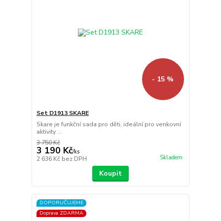
- 15 %
Set D1913 SKARE
Skare je funkční sada pro děti, ideální pro venkovní
aktivity ...
3 750 Kč
3 190 Kč
/
ks
Skladem
2 636 Kč
bez DPH
Koupit
DOPORUČUJEME
Doprava ZDARMA