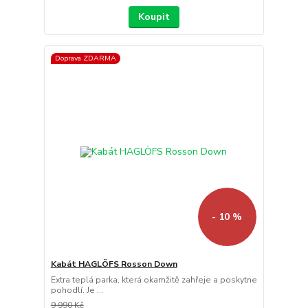
Koupit
Doprava ZDARMA
- 10 %
Kabát HAGLÖFS Rosson Down
Extra teplá parka, která okamžitě zahřeje a poskytne
pohodlí. Je ...
9 990 Kč