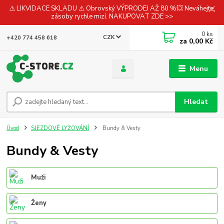
⚠️ LIKVIDACE SKLADU ⚠️ Obrovský VÝPRODEJ AŽ 80 %💥 Neváhejte,
zásoby rychle mizí. NAKUPOVAT ZDE >>
0
ks
CZK
+420 774 458 618
za
0,00 Kč
Menu
Hledat
Úvod
SJEZDOVÉ LYŽOVÁNÍ
Bundy & Vesty
Bundy & Vesty
Muži
Ženy