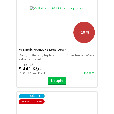
- 10 %
W Kabát HAGLÖFS Long Down
Dámy, máte rády teplo a pohodlí? Tak tento péřový
kabát je přesně...
10 490 Kč
9 441 Kč
/
ks
Skladem
7 802 Kč
bez DPH
Koupit
DOPORUČUJEME
Doprava ZDARMA