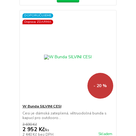
DOPORUČUJEME
Doprava ZDARMA
- 20 %
W Bunda SILVINI CESI
Cesi je dámská zateplená, větruodolná bunda s
kapucí pro outdooro...
3 690 Kč
2 952 Kč
/
ks
Skladem
2 440 Kč
bez DPH