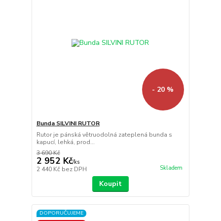
- 20 %
Bunda SILVINI RUTOR
Rutor je pánská větruodolná zateplená bunda s
kapucí, lehká, prod...
3 690 Kč
2 952 Kč
/
ks
Skladem
2 440 Kč
bez DPH
Koupit
DOPORUČUJEME