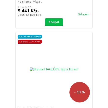
nezklame! Vítěz...
10 490 Kč
9 441 Kč
/
ks
Skladem
7 802 Kč
bez DPH
Koupit
DOPORUČUJEME
Doprava ZDARMA
- 10 %