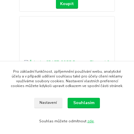
Koupit
Pro základní funkčnost, zpříjemnění používání webu, analytické
účely a v případě udělení souhlasu také pro účely cílení reklamy
využíváme soubory cookies. Nastavení vlastních preferencí
cookies můžete kdykoli upravit odkazem ve spodní části stránek.
Souhlasím
Nastavení
Čelenka CRAFT CORE Essence Thermal 2
CRAFT CORE Essence je lehká a elastická čelenka
Souhlas můžete odmítnout
zde
.
vyrobená z příjem...
390 Kč
/
ks