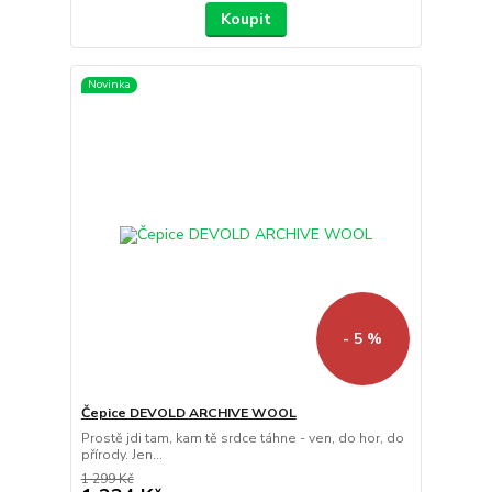
Koupit
Novinka
- 5 %
Čepice DEVOLD ARCHIVE WOOL
Prostě jdi tam, kam tě srdce táhne - ven, do hor, do
přírody. Jen...
1 299 Kč