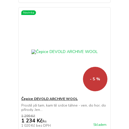
Novinka
- 5 %
Čepice DEVOLD ARCHIVE WOOL
Prostě jdi tam, kam tě srdce táhne - ven, do hor, do
přírody. Jen...
1 299 Kč
1 234 Kč
/
ks
Skladem
1 020 Kč
bez DPH