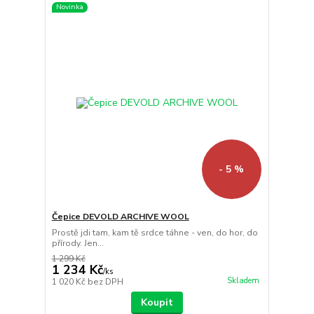
Novinka
- 5 %
Čepice DEVOLD ARCHIVE WOOL
Prostě jdi tam, kam tě srdce táhne - ven, do hor, do
přírody. Jen...
1 299 Kč
1 234 Kč
/
ks
Skladem
1 020 Kč
bez DPH
Koupit