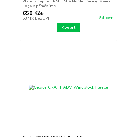
Pletená čepice CRAFT ADV Nordic Training Merino
Logo s příměsí me...
650 Kč
/
ks
Skladem
537 Kč
bez DPH
Koupit