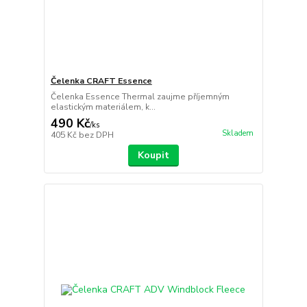
Čelenka CRAFT Essence
Čelenka Essence Thermal zaujme příjemným
elastickým materiálem, k...
490 Kč
/
ks
Skladem
405 Kč
bez DPH
Koupit