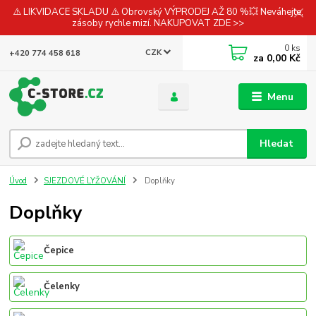
⚠️ LIKVIDACE SKLADU ⚠️ Obrovský VÝPRODEJ AŽ 80 %💥 Neváhejte,
zásoby rychle mizí. NAKUPOVAT ZDE >>
0
ks
CZK
+420 774 458 618
za
0,00 Kč
Menu
Hledat
Úvod
SJEZDOVÉ LYŽOVÁNÍ
Doplňky
Doplňky
Čepice
Čelenky