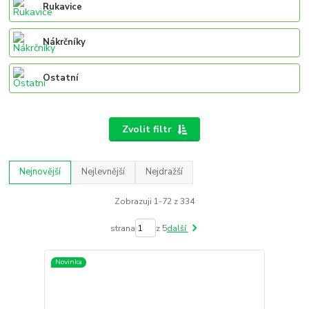
Rukavice
Nákrčníky
Ostatní
Zvolit filtr
Nejnovější
Nejlevnější
Nejdražší
Zobrazuji 1-72 z 334
strana
z 5
další
Novinka