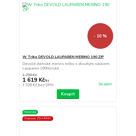
- 10 %
W Triko DEVOLD LAUPAREN MERINO 190 ZIP
Devold dámské merino tričko s dlouhým rukávem
Lauparen 190Horské ...
1 799 Kč
1 619 Kč
/
ks
Skladem
1 338 Kč
bez DPH
Koupit
Novinka
Doprava ZDARMA