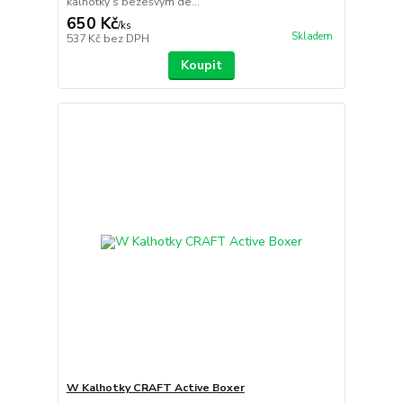
kalhotky s bezešvým de...
650 Kč
/
ks
Skladem
537 Kč
bez DPH
Koupit
W Kalhotky CRAFT Active Boxer