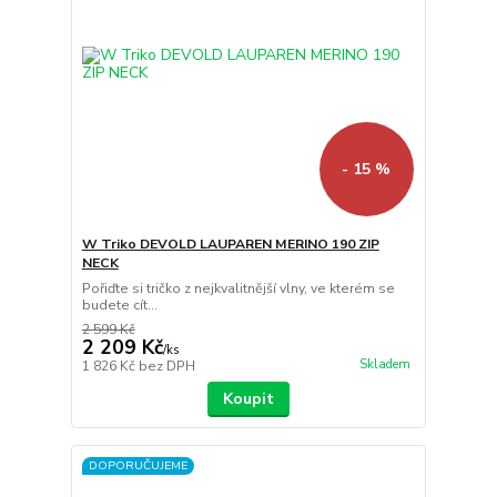
- 15 %
W Triko DEVOLD LAUPAREN MERINO 190 ZIP
NECK
Pořiďte si tričko z nejkvalitnější vlny, ve kterém se
budete cít...
2 599 Kč
2 209 Kč
/
ks
Skladem
1 826 Kč
bez DPH
Koupit
DOPORUČUJEME