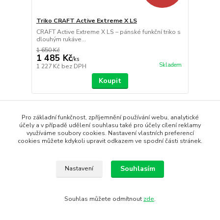
Triko CRAFT Active Extreme X LS
CRAFT Active Extreme X LS – pánské funkční triko s
dlouhým rukáve...
1 650 Kč
1 485 Kč
/
ks
Skladem
1 227 Kč
bez DPH
Koupit
DOPORUČUJEME
Pro základní funkčnost, zpříjemnění používání webu, analytické
účely a v případě udělení souhlasu také pro účely cílení reklamy
využíváme soubory cookies. Nastavení vlastních preferencí
cookies můžete kdykoli upravit odkazem ve spodní části stránek.
Souhlasím
Nastavení
Souhlas můžete odmítnout
zde
.