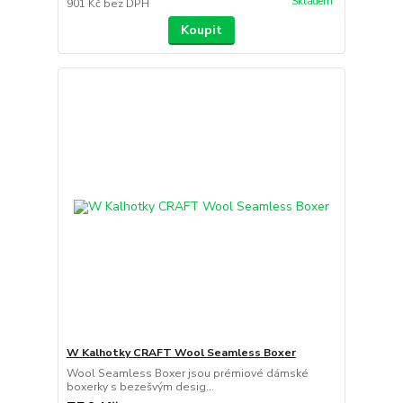
Skladem
901 Kč
bez DPH
Koupit
W Kalhotky CRAFT Wool Seamless Boxer
Wool Seamless Boxer jsou prémiové dámské
boxerky s bezešvým desig...