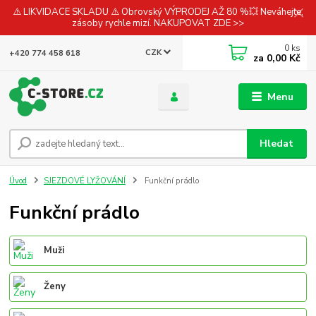
⚠️ LIKVIDACE SKLADU ⚠️ Obrovský VÝPRODEJ AŽ 80 %💥 Neváhejte,
zásoby rychle mizí. NAKUPOVAT ZDE >>
0
ks
CZK
+420 774 458 618
za
0,00 Kč
Menu
Hledat
Úvod
SJEZDOVÉ LYŽOVÁNÍ
Funkční prádlo
Funkční prádlo
Muži
Ženy