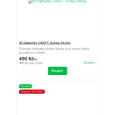
W Kalhotky CRAFT Active String
Dámské kalhotky Active String jsou velmi lehké,
prodyšné a efekti...
490 Kč
/
ks
Skladem
405 Kč
bez DPH
Koupit
Novinka
Doprava ZDARMA