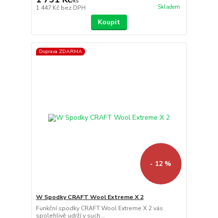
/
ks
Skladem
1 447 Kč
bez DPH
Koupit
Doprava ZDARMA
- 12 %
W Spodky CRAFT Wool Extreme X 2
Funkční spodky CRAFT Wool Extreme X 2 vás
spolehlivě udrží v such...