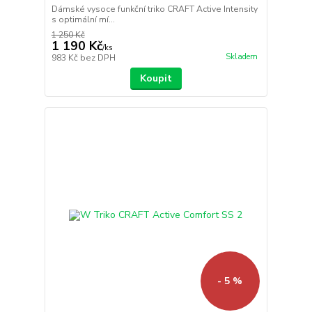
Dámské vysoce funkční triko CRAFT Active Intensity
s optimální mí...
1 250 Kč
1 190 Kč
/
ks
Skladem
983 Kč
bez DPH
Koupit
- 5 %