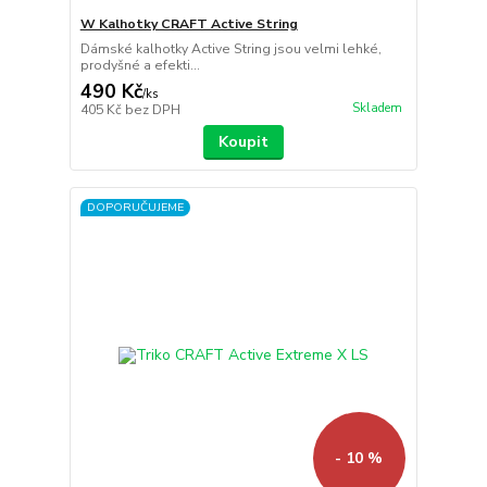
W Kalhotky CRAFT Active String
Dámské kalhotky Active String jsou velmi lehké,
prodyšné a efekti...
490 Kč
/
ks
Skladem
405 Kč
bez DPH
Koupit
DOPORUČUJEME
- 10 %