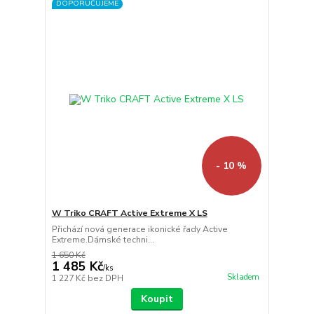
DOPORUČUJEME
- 10 %
W Triko CRAFT Active Extreme X LS
Přichází nová generace ikonické řady Active
Extreme.Dámské techni...
1 650 Kč
1 485 Kč
/
ks
Skladem
1 227 Kč
bez DPH
Koupit