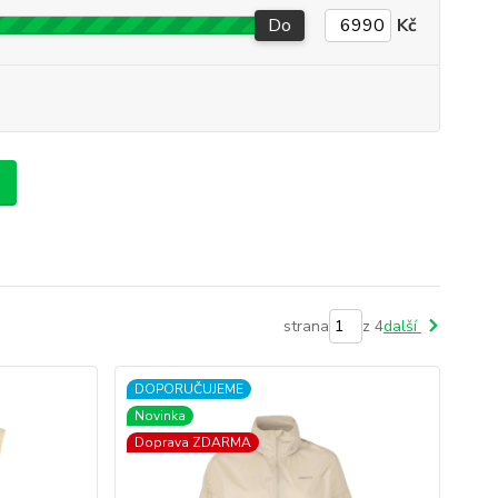
Do
Kč
strana
z 4
další
DOPORUČUJEME
Novinka
Doprava ZDARMA