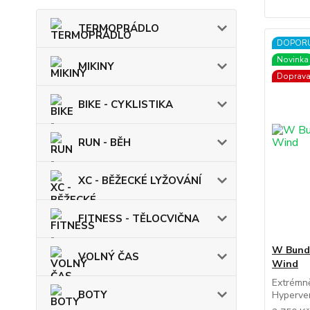
TERMOPRÁDLO
DOPOR
Novinka
MIKINY
Doprav
BIKE - CYKLISTIKA
RUN - BĚH
XC - BĚŽECKÉ LYŽOVÁNÍ
FITNESS - TĚLOCVIČNA
W Bund
VOLNÝ ČAS
Wind
Extrémn
BOTY
Hyperven