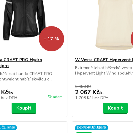
- 17 %
a CRAFT PRO Hydro
W Vesta CRAFT Hypervent 
ight
Extrémně lehká běžecká vest
Hypervent Light Wind spolehliv
běžecká bunda CRAFT PRO
ghtweight nabízí skvělou o...
2 490 Kč
 Kč
2 067 Kč
/
ks
/
ks
Skladem
č
bez DPH
1 708 Kč
bez DPH
Koupit
Koupit
UČUJEME
DOPORUČUJEME