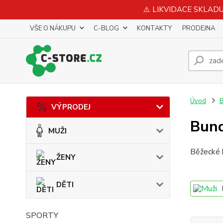
⚠️ LIKVIDACE SKLADU 
VŠE O NÁKUPU
C-BLOG
KONTAKTY
PRODEJNA
Úvod
VÝPRODEJ
Bund
MUŽI
Běžecké b
ŽENY
DĚTI
SPORTY