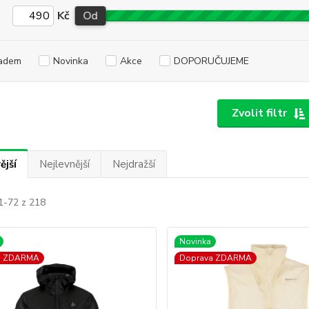
Kč
Od
adem
Novinka
Akce
DOPORUČUJEME
Zvolit filtr
ější
Nejlevnější
Nejdražší
1-72 z 218
Novinka
a ZDARMA
Doprava ZDARMA