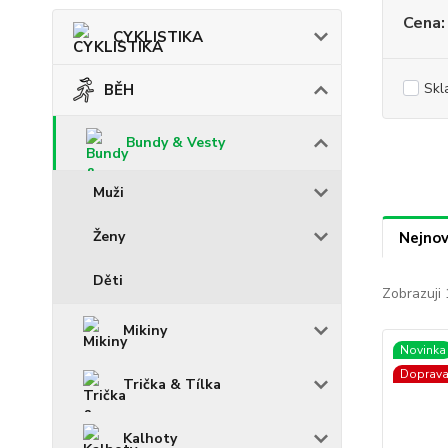
Cena:
CYKLISTIKA
Skl
BĚH
Bundy & Vesty
Muži
Ženy
Nejnov
Děti
Zobrazuji 
Mikiny
Novinka
Doprav
Trička & Tílka
Kalhoty