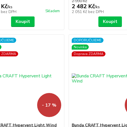
2 990 Kč
 Kč
2 482 Kč
/
ks
/
ks
Skladem
č
bez DPH
2 051 Kč
bez DPH
Koupit
Koupit
UČUJEME
DOPORUČUJEME
Novinka
a ZDARMA
Doprava ZDARMA
- 17 %
CRAFT Hypervent Light Wind
Bunda CRAFT Hypervent Li