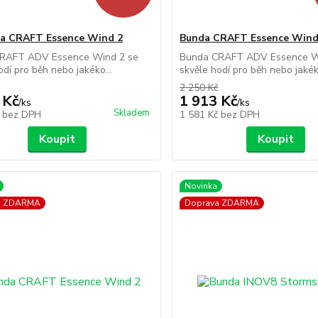
a CRAFT Essence Wind 2
Bunda CRAFT Essence Wind
RAFT ADV Essence Wind 2 se
Bunda CRAFT ADV Essence W
odí pro běh nebo jakéko...
skvěle hodí pro běh nebo jakéko
2 250 Kč
 Kč
1 913 Kč
/
ks
/
ks
Skladem
č
bez DPH
1 581 Kč
bez DPH
Koupit
Koupit
Novinka
a ZDARMA
Doprava ZDARMA