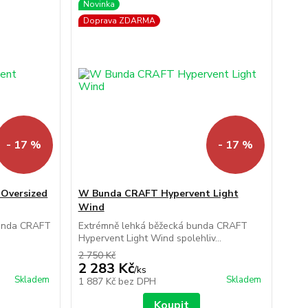
Novinka
Doprava ZDARMA
- 17 %
- 17 %
Oversized
W Bunda CRAFT Hypervent Light
Wind
bunda CRAFT
Extrémně lehká běžecká bunda CRAFT
.
Hypervent Light Wind spolehliv...
2 750 Kč
2 283 Kč
/
ks
Skladem
Skladem
1 887 Kč
bez DPH
Koupit