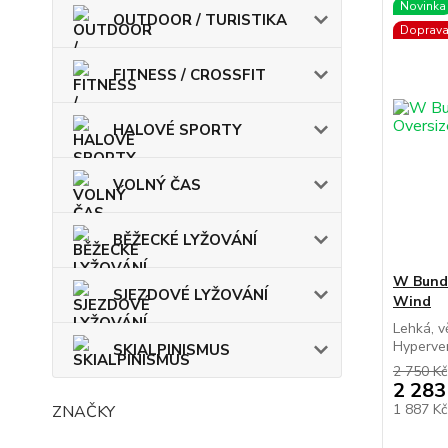
Novinka
OUTDOOR / TURISTIKA
Doprav
FITNESS / CROSSFIT
HALOVÉ SPORTY
VOLNÝ ČAS
BĚŽECKÉ LYŽOVÁNÍ
W Bund
SJEZDOVÉ LYŽOVÁNÍ
Wind
Lehká, 
Hyperven
SKIALPINISMUS
2 750 Kč
2 283
1 887 K
ZNAČKY