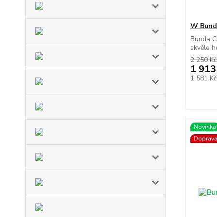
W Bund
Bunda C
skvěle h
2 250 Kč
1 913
1 581 K
Novinka
Doprav