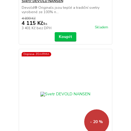
Svetr DEVOLD NANSEN
Devold® Originals jsou teplé a tradiční svetry
vyrobené ze 100% n...
4 899 Kč
4 115 Kč
/
ks
Skladem
3 401 Kč
bez DPH
Koupit
Doprava ZDARMA
- 20 %