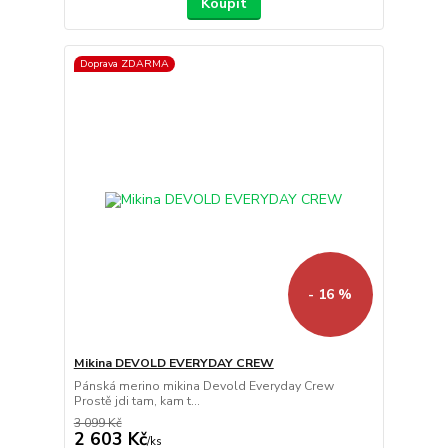
Koupit
Doprava ZDARMA
- 16 %
Mikina DEVOLD EVERYDAY CREW
Pánská merino mikina Devold Everyday Crew
Prostě jdi tam, kam t...
3 099 Kč
2 603 Kč
/
ks