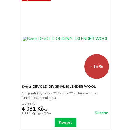
- 16 %
Svetr DEVOLD ORIGINAL ISLENDER WOOL
Originální výrobek **Devold** s důrazem na
funkčnost, komfort a ...
4 799 Kč
4 031 Kč
/
ks
Skladem
3 331 Kč
bez DPH
Koupit