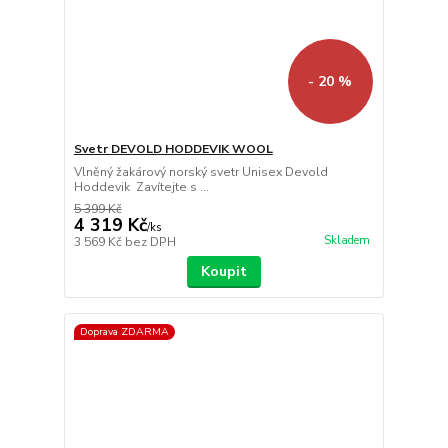
- 20 %
Svetr DEVOLD HODDEVIK WOOL
Vlněný žakárový norský svetr Unisex Devold
Hoddevik Zavítejte s ...
5 399 Kč
4 319 Kč
/
ks
Skladem
3 569 Kč
bez DPH
Koupit
Doprava ZDARMA