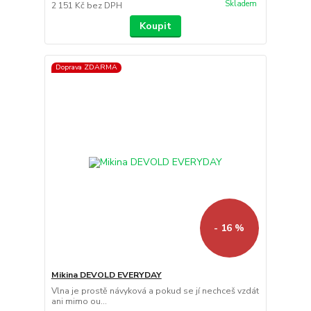
Skladem
2 151 Kč
bez DPH
Koupit
Doprava ZDARMA
- 16 %
Mikina DEVOLD EVERYDAY
Vlna je prostě návyková a pokud se jí nechceš vzdát
ani mimo ou...