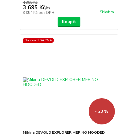
4 399 Kč
3 695 Kč
/
ks
Skladem
3 054 Kč
bez DPH
Koupit
Doprava ZDARMA
- 20 %
Mikina DEVOLD EXPLORER MERINO HOODED