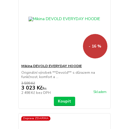
- 16 %
Mikina DEVOLD EVERYDAY HOODIE
Originální výrobek **Devold** s důrazem na
funkčnost, komfort a ...
3 599 Kč
3 023 Kč
/
ks
Skladem
2 498 Kč
bez DPH
Koupit
Doprava ZDARMA