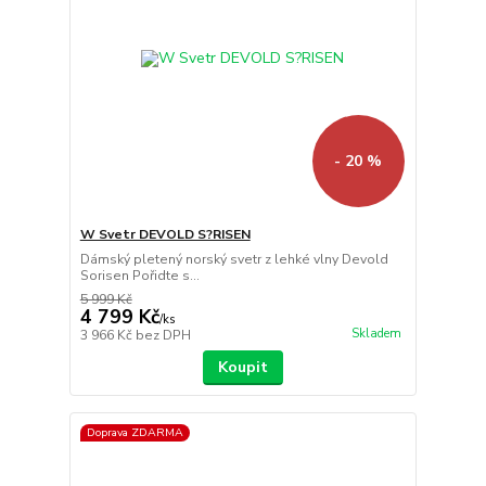
- 20 %
W Svetr DEVOLD S?RISEN
Dámský pletený norský svetr z lehké vlny Devold
Sorisen Pořidte s...
5 999 Kč
4 799 Kč
/
ks
Skladem
3 966 Kč
bez DPH
Koupit
Doprava ZDARMA