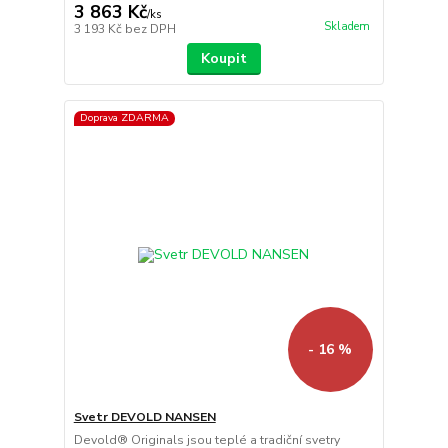
3 863 Kč
/
ks
Skladem
3 193 Kč
bez DPH
Koupit
Doprava ZDARMA
- 16 %
Svetr DEVOLD NANSEN
Devold® Originals jsou teplé a tradiční svetry