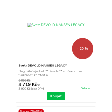
- 20 %
Svetr DEVOLD NANSEN LEGACY
Originální výrobek **Devold** s důrazem na
funkčnost, komfort a ...
5 899 Kč
4 719 Kč
/
ks
Skladem
3 900 Kč
bez DPH
Koupit
Doprava ZDARMA