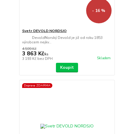
- 16 %
Svetr DEVOLD NORDSJO
DevoldNorský Devold je již od roku 1853
výrobcem nejkv...
4 599 Kč
3 863 Kč
/
ks
Skladem
3 193 Kč
bez DPH
Koupit
Doprava ZDARMA