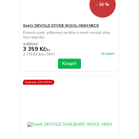
- 16 %
Svetr DEVOLD SYVDE WOOL HIGH NECK
Krásný svetr, příjemný na těle z nové norské vlny.
Vzor typický...
3 999 Kč
3 359 Kč
/
ks
Skladem
2 776 Kč
bez DPH
Koupit
Doprava ZDARMA