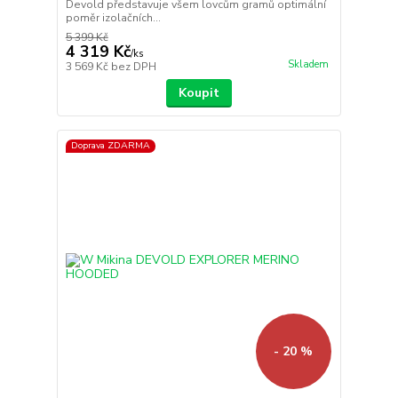
Devold představuje všem lovcům gramů optimální
poměr izolačních...
5 399 Kč
4 319 Kč
/
ks
Skladem
3 569 Kč
bez DPH
Koupit
Doprava ZDARMA
- 20 %