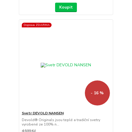
Koupit
Doprava ZDARMA
- 16 %
Svetr DEVOLD NANSEN
Devold® Originals jsou teplé a tradiční svetry
vyrobené ze 100% n...
4 599 Kč