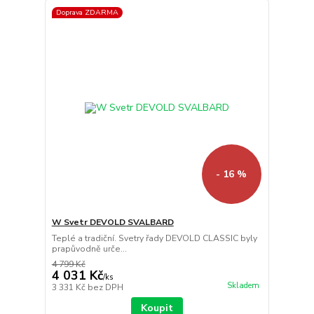
Doprava ZDARMA
- 16 %
W Svetr DEVOLD SVALBARD
Teplé a tradiční. Svetry řady DEVOLD CLASSIC byly
prapůvodně urče...
4 799 Kč
4 031 Kč
/
ks
Skladem
3 331 Kč
bez DPH
Koupit