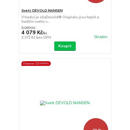
Svetr DEVOLD NANSEN
V tradici je sílaDevold® Originals jsou teplé a
tradiční svetry v...
5 099 Kč
4 079 Kč
/
ks
Skladem
3 371 Kč
bez DPH
Koupit
Doprava ZDARMA