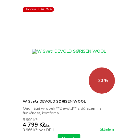
Doprava ZDARMA
- 20 %
W Svetr DEVOLD SØRISEN WOOL
Originální výrobek **Devold** s důrazem na
funkčnost, komfort a ...
5 999 Kč
4 799 Kč
/
ks
Skladem
3 966 Kč
bez DPH