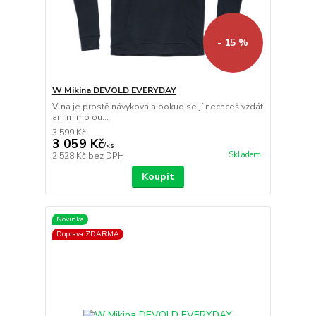
- 15 %
W Mikina DEVOLD EVERYDAY
Vlna je prostě návyková a pokud se jí nechceš vzdát
ani mimo ou...
3 599 Kč
3 059 Kč
/
ks
Skladem
2 528 Kč
bez DPH
Koupit
Novinka
Doprava ZDARMA