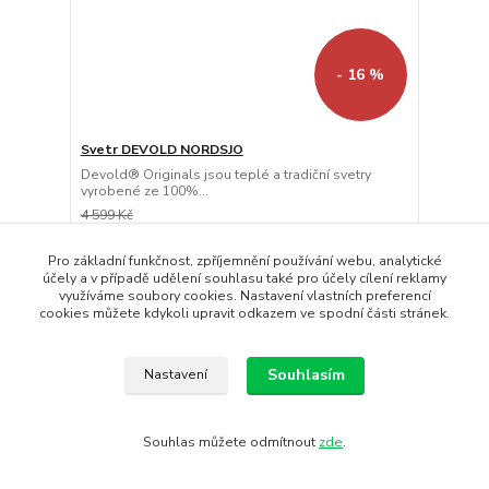
- 16 %
Svetr DEVOLD NORDSJO
Devold® Originals jsou teplé a tradiční svetry
vyrobené ze 100%...
4 599 Kč
3 863 Kč
/
ks
Skladem
3 193 Kč
bez DPH
Pro základní funkčnost, zpříjemnění používání webu, analytické
účely a v případě udělení souhlasu také pro účely cílení reklamy
Koupit
využíváme soubory cookies. Nastavení vlastních preferencí
cookies můžete kdykoli upravit odkazem ve spodní části stránek.
Doprava ZDARMA
Souhlasím
Nastavení
Souhlas můžete odmítnout
zde
.