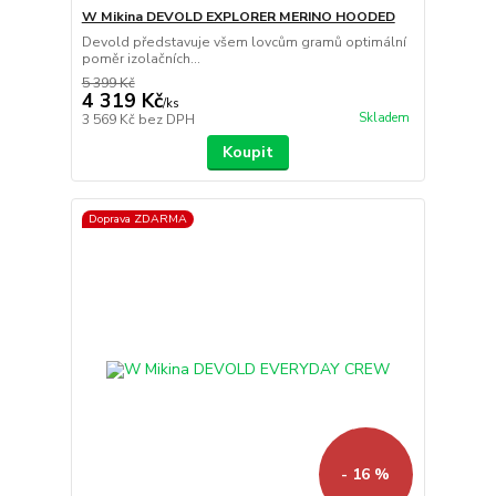
W Mikina DEVOLD EXPLORER MERINO HOODED
Devold představuje všem lovcům gramů optimální
poměr izolačních...
5 399 Kč
4 319 Kč
/
ks
Skladem
3 569 Kč
bez DPH
Koupit
Doprava ZDARMA
- 16 %