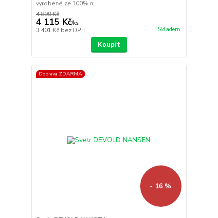
vyrobené ze 100% n...
4 899 Kč
4 115 Kč
/
ks
Skladem
3 401 Kč
bez DPH
Koupit
Doprava ZDARMA
- 16 %