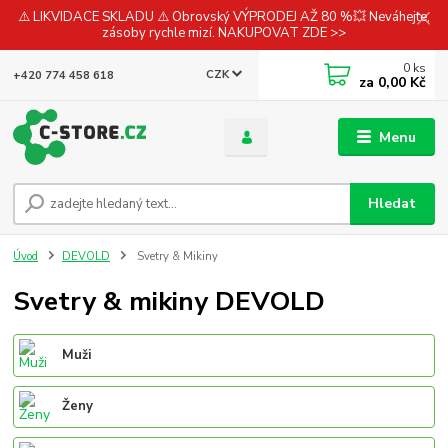
⚠️ LIKVIDACE SKLADU ⚠️ Obrovský VÝPRODEJ AŽ 80 %💥 Neváhejte,
zásoby rychle mizí. NAKUPOVAT ZDE >>
0
ks
CZK
+420 774 458 618
za
0,00 Kč
Menu
Hledat
Úvod
DEVOLD
Svetry & Mikiny
Svetry & mikiny DEVOLD
Muži
Ženy