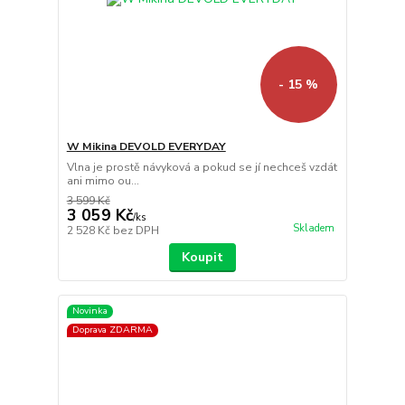
- 15 %
W Mikina DEVOLD EVERYDAY
Vlna je prostě návyková a pokud se jí nechceš vzdát
ani mimo ou...
3 599 Kč
3 059 Kč
/
ks
Skladem
2 528 Kč
bez DPH
Koupit
Novinka
Doprava ZDARMA