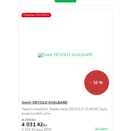
Doprava ZDARMA
- 16 %
Svetr DEVOLD SVALBARD
Teplé a tradiční. Svetry řady DEVOLD CLASSIC byly
prapůvodně urče...
4 799 Kč
4 031 Kč
/
ks
Skladem
3 331 Kč
bez DPH