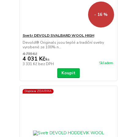
- 16 %
Svetr DEVOLD SVALBARD WOOL HIGH
Devold® Originals jsou teplé a tradiční svetry
vyrobené ze 100% n...
4 799 Kč
4 031 Kč
/
ks
Skladem
3 331 Kč
bez DPH
Koupit
Doprava ZDARMA