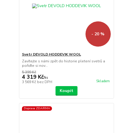
- 20 %
Svetr DEVOLD HODDEVIK WOOL
Zavítejte s námi zpět do historie pletení svetrů a
pořiďte si nov...
5 399 Kč
4 319 Kč
/
ks
Skladem
3 569 Kč
bez DPH
Koupit
Doprava ZDARMA