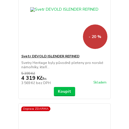
- 20 %
Svetr DEVOLD ISLENDER REFINED
Svetry Heritage byly původně pleteny pro norské
námořníky, kteří...
5 399 Kč
4 319 Kč
/
ks
Skladem
3 569 Kč
bez DPH
Koupit
Doprava ZDARMA