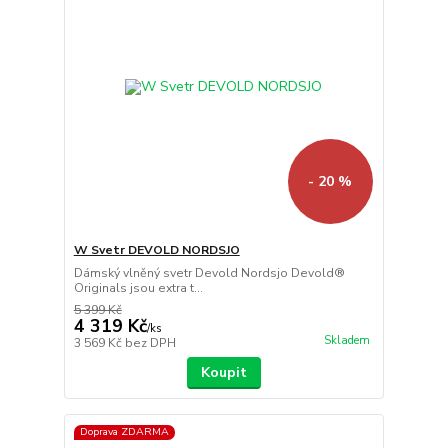
- 20 %
W Svetr DEVOLD NORDSJO
Dámský vlněný svetr Devold Nordsjo Devold®
Originals jsou extra t...
5 399 Kč
4 319 Kč
/
ks
Skladem
3 569 Kč
bez DPH
Koupit
Doprava ZDARMA