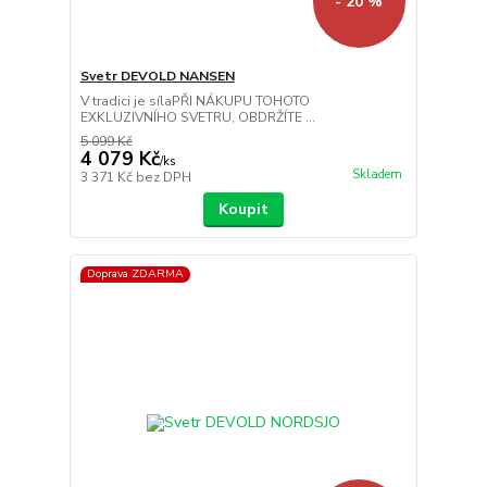
- 20 %
Svetr DEVOLD NANSEN
V tradici je sílaPŘI NÁKUPU TOHOTO
EXKLUZIVNÍHO SVETRU, OBDRŽÍTE ...
5 099 Kč
4 079 Kč
/
ks
Skladem
3 371 Kč
bez DPH
Koupit
Doprava ZDARMA