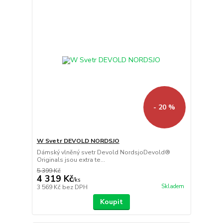
- 20 %
W Svetr DEVOLD NORDSJO
Dámský vlněný svetr Devold NordsjoDevold®
Originals jsou extra te...
5 399 Kč
4 319 Kč
/
ks
Skladem
3 569 Kč
bez DPH
Koupit