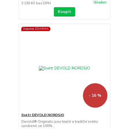
Skladem
3 193 Kč
bez DPH
Koupit
Doprava ZDARMA
- 16 %
Svetr DEVOLD NORDSJO
Devold® Originals jsou teplé a tradiční svetry
vyrobené ze 100%...