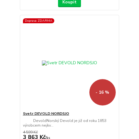
Koupit
Doprava ZDARMA
- 16 %
Svetr DEVOLD NORDSJO
DevoldNorský Devold je již od roku 1853
výrobcem nejkv...
4 599 Kč
3 863 Kč
/
ks