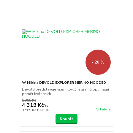
- 20 %
W Mikina DEVOLD EXPLORER MERINO HOODED
Devold představuje všem lovcům gramů optimální
poměr izolačních...
5 399 Kč
4 319 Kč
/
ks
Skladem
3 569 Kč
bez DPH
Koupit