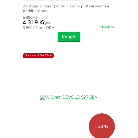
Zavítejte s námi zpět do historie pletení svetrů a
pořiďte si nov...
5 399 Kč
4 319 Kč
/
ks
Skladem
3 569 Kč
bez DPH
Koupit
Doprava ZDARMA
- 20 %