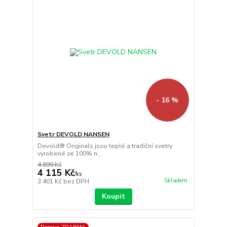
- 16 %
Svetr DEVOLD NANSEN
Devold® Originals jsou teplé a tradiční svetry
vyrobené ze 100% n...
4 899 Kč
4 115 Kč
/
ks
Skladem
3 401 Kč
bez DPH
Koupit
Doprava ZDARMA