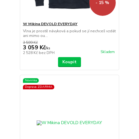
- 15 %
W Mikina DEVOLD EVERYDAY
Vlna je prostě návyková a pokud se jí nechceš vzdát
ani mimo ou...
3 599 Kč
3 059 Kč
/
ks
Skladem
2 528 Kč
bez DPH
Koupit
Novinka
Doprava ZDARMA