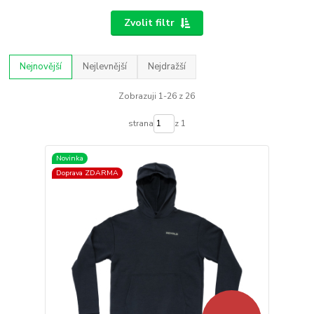
Zvolit filtr
Nejnovější
Nejlevnější
Nejdražší
Zobrazuji 1-26 z 26
strana
z 1
Novinka
Doprava ZDARMA