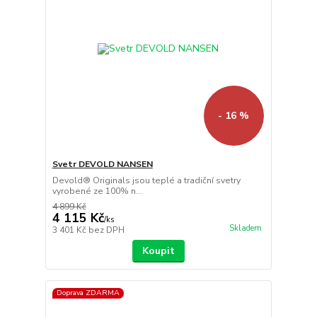
- 16 %
Svetr DEVOLD NANSEN
Devold® Originals jsou teplé a tradiční svetry
vyrobené ze 100% n...
4 899 Kč
4 115 Kč
/
ks
Skladem
3 401 Kč
bez DPH
Koupit
Doprava ZDARMA