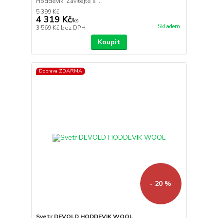
Hoddevik Zavítejte s ...
5 399 Kč
4 319 Kč
/
ks
Skladem
3 569 Kč
bez DPH
Koupit
Doprava ZDARMA
- 20 %
Svetr DEVOLD HODDEVIK WOOL