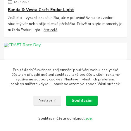
12
.
05
.
2026
Bunda & Vesta Craft Endur Light
Znáte to – vyrazíte za sluníčka, ale v polovině švihu se zvedne
studený vítr nebo přijde lehká přeháňka. Právě pro tyto momenty je
tu řada Endur Light...
číst celé
Pro základní funkčnost, zpříjemnění používání webu, analytické
účely a v případě udělení souhlasu také pro účely cílení reklamy
využíváme soubory cookies. Nastavení vlastních preferencí
cookies můžete kdykoli upravit odkazem ve spodní části stránek.
11
.
05
.
2026
Souhlasím
Nastavení
CRAFT Race Day
Pokud hledáte vybavení, které vás v den závodu nebude brzdit,
kolekce Race Day je jasnou volbou. Je to to nejlehčí, nejprodyšnější
Souhlas můžete odmítnout
zde
.
a nejrychlejší, co...
číst celé