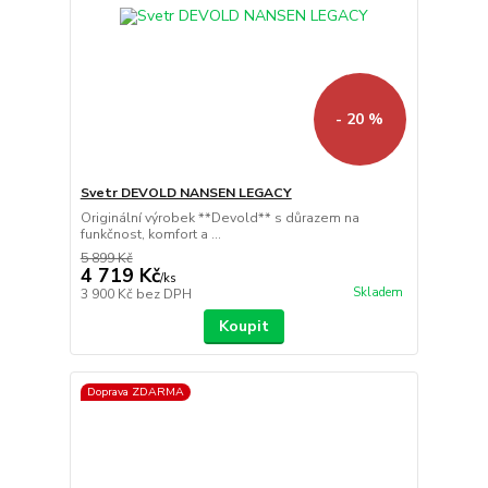
- 20 %
Svetr DEVOLD NANSEN LEGACY
Originální výrobek **Devold** s důrazem na
funkčnost, komfort a ...
5 899 Kč
4 719 Kč
/
ks
Skladem
3 900 Kč
bez DPH
Koupit
Doprava ZDARMA