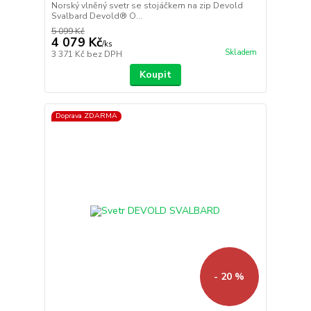
Norský vlněný svetr se stojáčkem na zip Devold
Svalbard Devold® O...
5 099 Kč
4 079 Kč
/
ks
Skladem
3 371 Kč
bez DPH
Koupit
Doprava ZDARMA
- 20 %