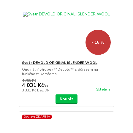
- 16 %
Svetr DEVOLD ORIGINAL ISLENDER WOOL
Originální výrobek **Devold** s důrazem na
funkčnost, komfort a ...
4 799 Kč
4 031 Kč
/
ks
Skladem
3 331 Kč
bez DPH
Koupit
Doprava ZDARMA