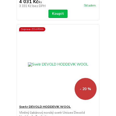
4 031 Kč
/
ks
Skladem
3 331 Kč
bez DPH
Koupit
Doprava ZDARMA
- 20 %
Svetr DEVOLD HODDEVIK WOOL
Vlněný žakárový norský svetr Unisex Devold