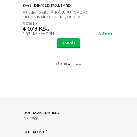
Svetr DEVOLD SVALBARD
V tradici je sílaPŘI NÁKUPU TOHOTO
EXKLUZIVNÍHO SVETRU, OBDRŽÍTE ...
5 099 Kč
4 079 Kč
/
ks
Skladem
3 371 Kč
bez DPH
Koupit
strana
z 1
DOPRAVA ZDARMA
Od 1500,-
SPECIALISTÉ