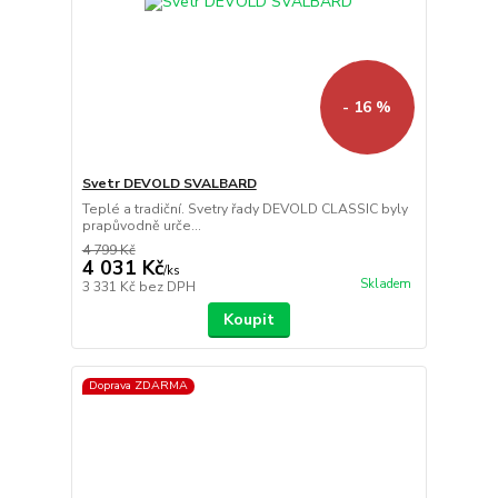
- 16 %
Svetr DEVOLD SVALBARD
Teplé a tradiční. Svetry řady DEVOLD CLASSIC byly
prapůvodně urče...
4 799 Kč
4 031 Kč
/
ks
Skladem
3 331 Kč
bez DPH
Koupit
Doprava ZDARMA