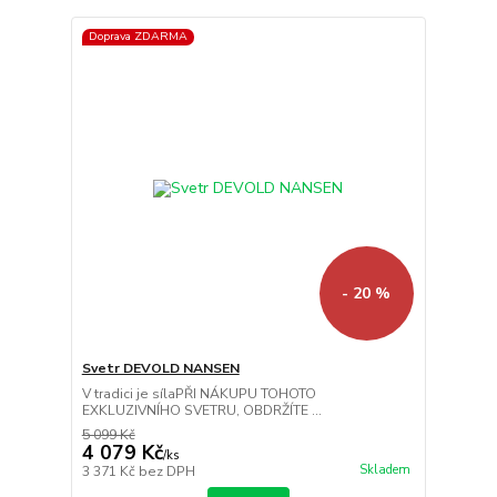
Doprava ZDARMA
- 20 %
Svetr DEVOLD NANSEN
V tradici je sílaPŘI NÁKUPU TOHOTO
EXKLUZIVNÍHO SVETRU, OBDRŽÍTE ...
5 099 Kč
4 079 Kč
/
ks
Skladem
3 371 Kč
bez DPH