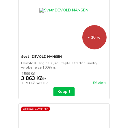
- 16 %
Svetr DEVOLD NANSEN
Devold® Originals jsou teplé a tradiční svetry
vyrobené ze 100% n...
4 599 Kč
3 863 Kč
/
ks
Skladem
3 193 Kč
bez DPH
Koupit
Doprava ZDARMA