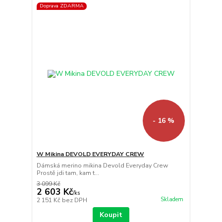
Doprava ZDARMA
- 16 %
W Mikina DEVOLD EVERYDAY CREW
Dámská merino mikina Devold Everyday Crew
Prostě jdi tam, kam t...
3 099 Kč
2 603 Kč
/
ks
Skladem
2 151 Kč
bez DPH
Koupit