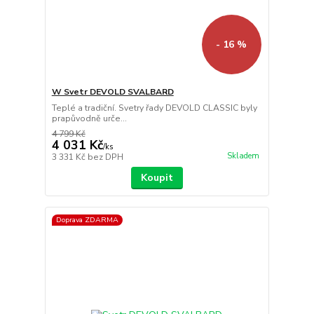
- 16 %
W Svetr DEVOLD SVALBARD
Teplé a tradiční. Svetry řady DEVOLD CLASSIC byly
prapůvodně urče...
4 799 Kč
4 031 Kč
/
ks
Skladem
3 331 Kč
bez DPH
Koupit
Doprava ZDARMA