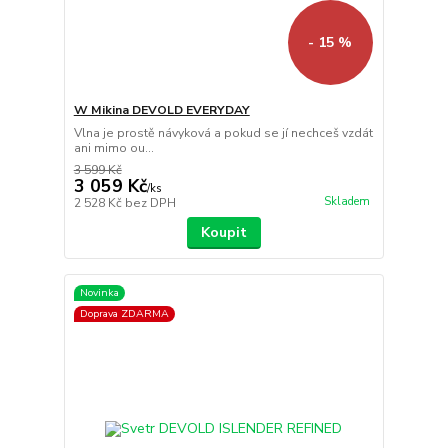
- 15 %
W Mikina DEVOLD EVERYDAY
Vlna je prostě návyková a pokud se jí nechceš vzdát
ani mimo ou...
3 599 Kč
3 059 Kč
/
ks
Skladem
2 528 Kč
bez DPH
Koupit
Novinka
Doprava ZDARMA