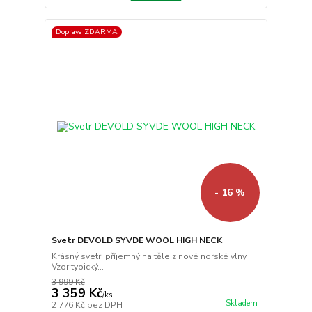
Doprava ZDARMA
- 16 %
Svetr DEVOLD SYVDE WOOL HIGH NECK
Krásný svetr, příjemný na těle z nové norské vlny.
Vzor typický...
3 999 Kč
3 359 Kč
/
ks
Skladem
2 776 Kč
bez DPH