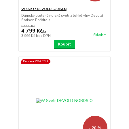
W Svetr DEVOLD S?RISEN
Dámský pletený norský svetr z lehké vlny Devold
Sorisen Pořidte s...
5 999 Kč
4 799 Kč
/
ks
Skladem
3 966 Kč
bez DPH
Koupit
Doprava ZDARMA
- 20 %