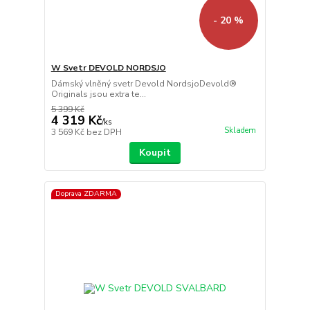
- 20 %
W Svetr DEVOLD NORDSJO
Dámský vlněný svetr Devold NordsjoDevold®
Originals jsou extra te...
5 399 Kč
4 319 Kč
/
ks
Skladem
3 569 Kč
bez DPH
Koupit
Doprava ZDARMA