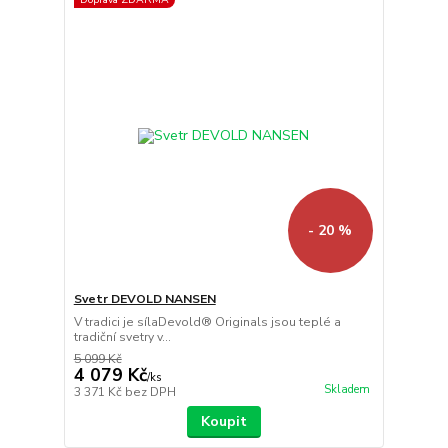
- 20 %
Svetr DEVOLD NANSEN
V tradici je sílaDevold® Originals jsou teplé a
tradiční svetry v...
5 099 Kč
4 079 Kč
/
ks
Skladem
3 371 Kč
bez DPH
Koupit