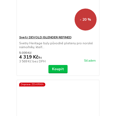
- 20 %
Svetr DEVOLD ISLENDER REFINED
Svetry Heritage byly původně pleteny pro norské
námořníky, kteří...
5 399 Kč
4 319 Kč
/
ks
Skladem
3 569 Kč
bez DPH
Koupit
Doprava ZDARMA